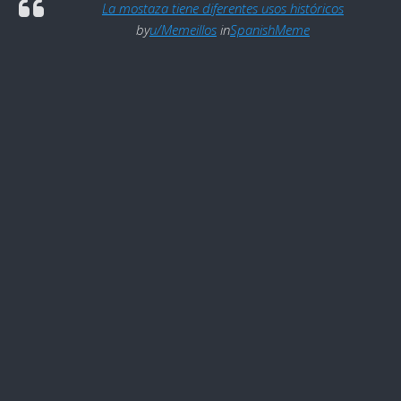
La mostaza tiene diferentes usos históricos
by
u/Memeillos
in
SpanishMeme