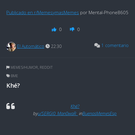
Publicado en r/MemesymasMemes
por Mental-Phone8605
0
0
1 comentario
El Automático
22:30
MEMES/HUMOR
,
REDDIT
BME
Khé?
Khé?
by
u/SERGI0_Man0waR_
in
BuenosMemesEsp