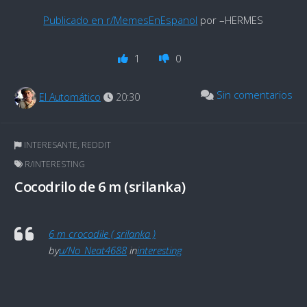
Publicado en r/MemesEnEspanol
por –HERMES
1
0
Sin comentarios
El Automático
20:30
INTERESANTE
,
REDDIT
R/INTERESTING
Cocodrilo de 6 m (srilanka)
6 m crocodile ( srilanka )
by
u/No_Neat4688
in
interesting