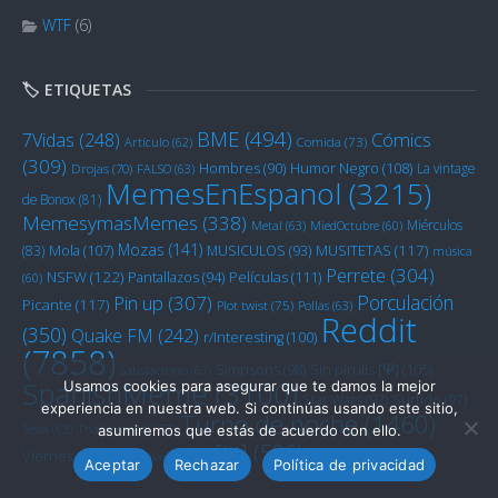
WTF
(6)
🏷️ ETIQUETAS
BME
(494)
Cómics
7Vidas
(248)
Artículo
(62)
Comida
(73)
(309)
Humor Negro
(108)
Hombres
(90)
La vintage
Drojas
(70)
FALSO
(63)
MemesEnEspanol
(3215)
de Bonox
(81)
MemesymasMemes
(338)
Miérculos
Metal
(63)
MiedOctubre
(60)
Mozas
(141)
Mola
(107)
MUSITETAS
(117)
(83)
MUSICULOS
(93)
música
Perrete
(304)
NSFW
(122)
Películas
(111)
Pantallazos
(94)
(60)
Porculación
Pin up
(307)
Picante
(117)
Plot twist
(75)
Pollas
(63)
Reddit
(350)
Quake FM
(242)
r/Interesting
(100)
(7858)
Sin pirulís [Ψ]
(105)
Simpsons
(98)
Satisfactorio
(67)
SpanishMeme
(3100)
Usamos cookies para asegurar que te damos la mejor
Star Wars
(92)
Surtido
(97)
experiencia en nuestra web. Si continúas usando este sitio,
Turno de noche
(1460)
Tessa
(63)
That's racist!
(77)
asumiremos que estás de acuerdo con ello.
[Ψ]
(586)
Viernes
(116)
Yanquilandia
(59)
Épico
(59)
Aceptar
Rechazar
Política de privacidad