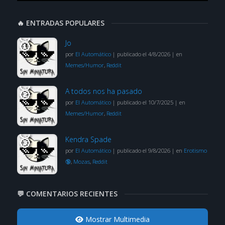
🔥 ENTRADAS POPULARES
Jo
por
El Automático
|
publicado el 4/8/2026
|
en
Memes/Humor
,
Reddit
A todos nos ha pasado
por
El Automático
|
publicado el 10/7/2025
|
en
Memes/Humor
,
Reddit
Kendra Spade
por
El Automático
|
publicado el 9/8/2026
|
en
Erotismo
🔞
,
Mozas
,
Reddit
💬 COMENTARIOS RECIENTES
Mostrar Multimedia