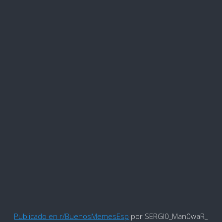
Publicado en r/BuenosMemesEsp
por SERGI0_Man0waR_