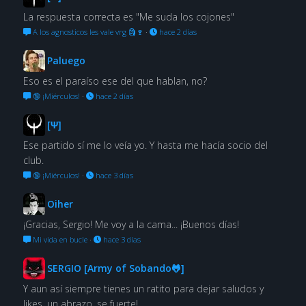
La respuesta correcta es "Me suda los cojones"
A los agnosticos les vale vrg 🗿🍷
·
hace 2 días
Paluego
Eso es el paraíso ese del que hablan, no?
🔞 ¡Miérculos!
·
hace 2 días
[Ψ]
Ese partido sí me lo veía yo. Y hasta me hacía socio del
club.
🔞 ¡Miérculos!
·
hace 3 días
Oiher
¡Gracias, Sergio! Me voy a la cama... ¡Buenos días!
Mi vida en bucle
·
hace 3 días
SERGIO [Army of Sobando🐸]
Y aun así siempre tienes un ratito para dejar saludos y
likes, un abrazo, se fuerte!