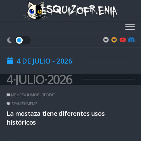
Skip
to
content
4 DE JULIO - 2026
4·JULIO·2026
MEMES/HUMOR
,
REDDIT
SPANISHMEME
La mostaza tiene diferentes usos
históricos