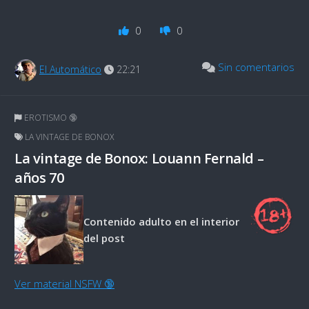
0
0
Sin comentarios
El Automático
22:21
EROTISMO 🔞
LA VINTAGE DE BONOX
La vintage de Bonox: Louann Fernald –
años 70
Contenido adulto en el interior
del post
Ver material NSFW 🔞