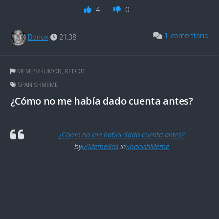
4
0
1 comentario
Bonox
21:38
MEMES/HUMOR
,
REDDIT
SPANISHMEME
¿Cómo no me había dado cuenta antes?
¿Cómo no me había dado cuenta antes?
by
u/Memeillos
in
SpanishMeme