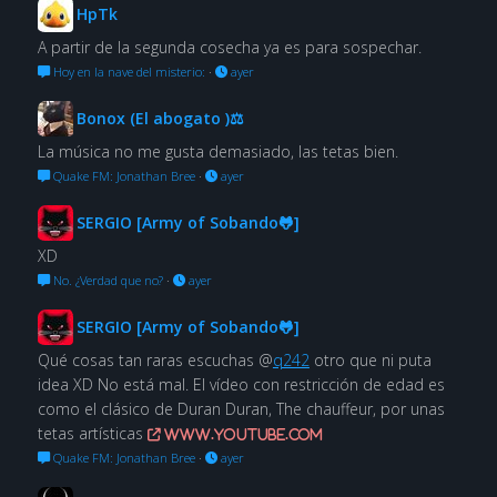
HpTk
A partir de la segunda cosecha ya es para sospechar.
Hoy en la nave del misterio:
·
ayer
Bonox (El abogato )⚖
La música no me gusta demasiado, las tetas bien.
Quake FM: Jonathan Bree
·
ayer
SERGIO [Army of Sobando🐸]
XD
No. ¿Verdad que no?
·
ayer
SERGIO [Army of Sobando🐸]
Qué cosas tan raras escuchas @
q242
otro que ni puta
idea XD No está mal. El vídeo con restricción de edad es
como el clásico de Duran Duran, The chauffeur, por unas
tetas artísticas
www.youtube.com
Quake FM: Jonathan Bree
·
ayer