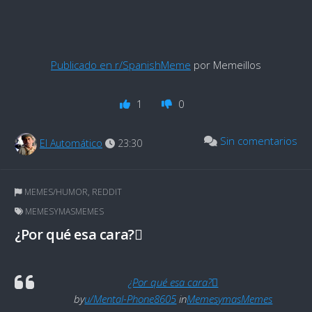
Publicado en r/SpanishMeme
por Memeillos
1
0
Sin comentarios
El Automático
23:30
MEMES/HUMOR
,
REDDIT
MEMESYMASMEMES
¿Por qué esa cara?🫪
¿Por qué esa cara?🫪
by
u/Mental-Phone8605
in
MemesymasMemes