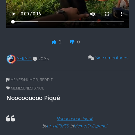
2
0
Sin comentarios
SERGIO
20:35
MEMES/HUMOR
,
REDDIT
MEMESENESPANOL
Nooooooooo Piqué
Nooooooooo Piqué
by
u/–HERMES
in
MemesEnEspanol