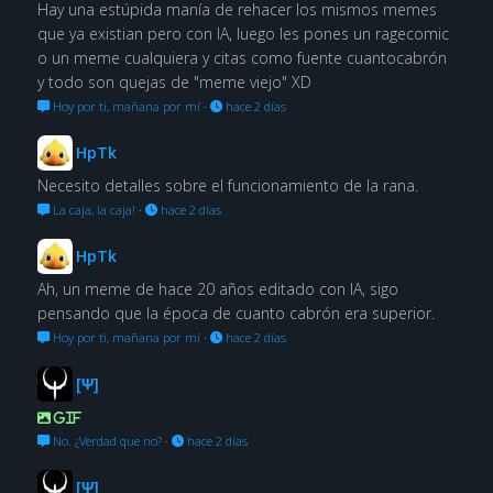
Hay una estúpida manía de rehacer los mismos memes
que ya existian pero con IA, luego les pones un ragecomic
o un meme cualquiera y citas como fuente cuantocabrón
y todo son quejas de "meme viejo" XD
Hoy por ti, mañana por mí
·
hace 2 días
HpTk
Necesito detalles sobre el funcionamiento de la rana.
La caja, la caja!
·
hace 2 días
HpTk
Ah, un meme de hace 20 años editado con IA, sigo
pensando que la época de cuanto cabrón era superior.
Hoy por ti, mañana por mí
·
hace 2 días
[Ψ]
GIF
No. ¿Verdad que no?
·
hace 2 días
[Ψ]