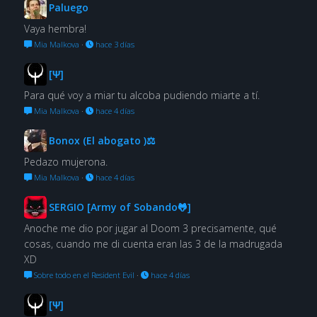
Paluego
Vaya hembra!
Mia Malkova
·
hace 3 días
[Ψ]
Para qué voy a miar tu alcoba pudiendo miarte a tí.
Mia Malkova
·
hace 4 días
Bonox (El abogato )⚖
Pedazo mujerona.
Mia Malkova
·
hace 4 días
SERGIO [Army of Sobando🐸]
Anoche me dio por jugar al Doom 3 precisamente, qué
cosas, cuando me di cuenta eran las 3 de la madrugada
XD
Sobre todo en el Resident Evil
·
hace 4 días
[Ψ]