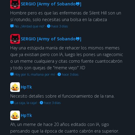
SERGIO [Army of Sobando🐸]
Hombre pero es que las enfermeras de Silent Hill son un
sí rotundo, solo necesitas una bolsa en la cabeza
No. ¿Verdad que no?
·
hace 3 días
SERGIO [Army of Sobando🐸]
Hay una estúpida manía de rehacer los mismos memes
que ya existian pero con IA, luego les pones un ragecomic
o un meme cualquiera y citas como fuente cuantocabrón
y todo son quejas de "meme viejo" XD
Hoy por ti, mañana por mí
·
hace 3 días
HpTk
Necesito detalles sobre el funcionamiento de la rana.
La caja, la caja!
·
hace 3 días
HpTk
Ah, un meme de hace 20 años editado con IA, sigo
pensando que la época de cuanto cabrón era superior.