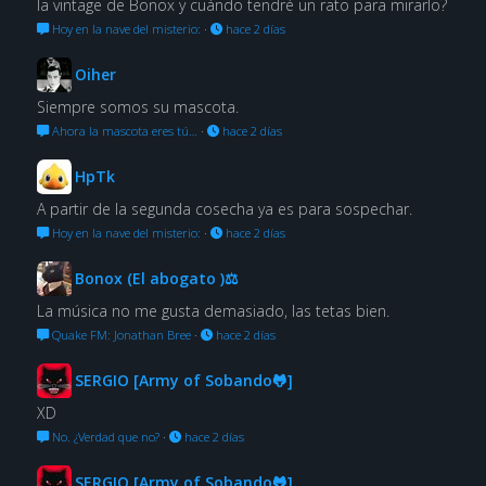
la vintage de Bonox y cuándo tendré un rato para mirarlo?
Hoy en la nave del misterio:
·
hace 2 días
Oiher
Siempre somos su mascota.
Ahora la mascota eres tú…
·
hace 2 días
HpTk
A partir de la segunda cosecha ya es para sospechar.
Hoy en la nave del misterio:
·
hace 2 días
Bonox (El abogato )⚖
La música no me gusta demasiado, las tetas bien.
Quake FM: Jonathan Bree
·
hace 2 días
SERGIO [Army of Sobando🐸]
XD
No. ¿Verdad que no?
·
hace 2 días
SERGIO [Army of Sobando🐸]