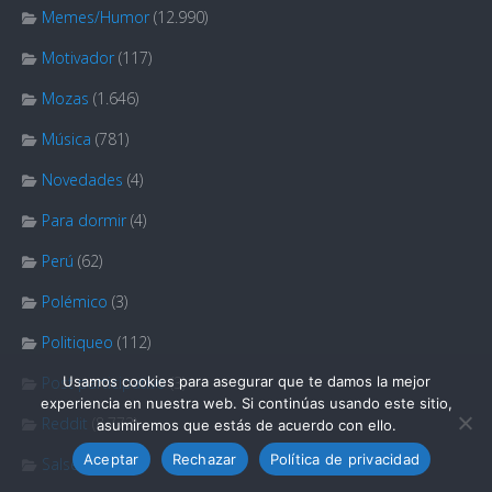
Memes/Humor
(12.990)
Motivador
(117)
Mozas
(1.646)
Música
(781)
Novedades
(4)
Para dormir
(4)
Perú
(62)
Polémico
(3)
Politiqueo
(112)
Usamos cookies para asegurar que te damos la mejor
Post participativo
(3)
experiencia en nuestra web. Si continúas usando este sitio,
Reddit
(8.773)
asumiremos que estás de acuerdo con ello.
Aceptar
Rechazar
Política de privacidad
Salseo
(1)