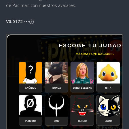
de Pac-man con nuestros avatares.
V0.0172
••• ⍩⃝
ESCOGE TU JUGADO
MÁXIMA PUNTUACIÓN:
0
ANÓNIMO
BONOX
ESTÉN BELEBAN
HPTK
PERDIDO
Q242
SERGIO
SKIZO