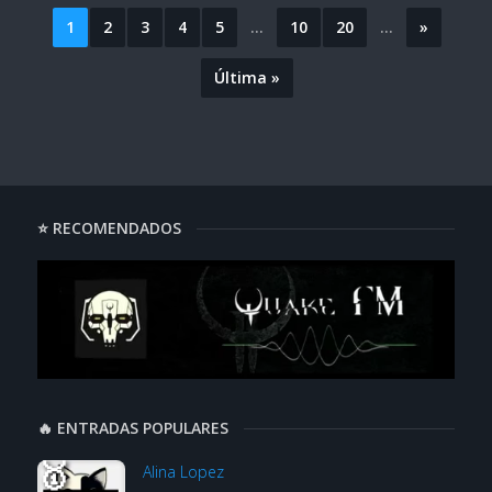
1
2
3
4
5
...
10
20
...
»
Última »
⭐ RECOMENDADOS
🔥 ENTRADAS POPULARES
Alina Lopez