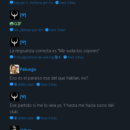
Hoy por ti, mañana por mí
·
hace 3 días
[Ψ]
GIF
No. ¿Verdad que no?
·
hace 3 días
[Ψ]
La respuesta correcta es "Me suda los cojones"
A los agnosticos les vale vrg 🗿🍷
·
hace 3 días
Paluego
Eso es el paraíso ese del que hablan, no?
🔞 ¡Miérculos!
·
hace 3 días
[Ψ]
Ese partido sí me lo veía yo. Y hasta me hacía socio del
club.
🔞 ¡Miérculos!
·
hace 4 días