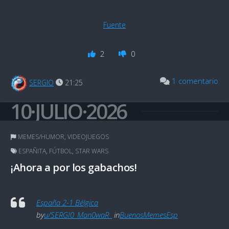
Fuente
2
0
1 comentario
SERGIO
21:25
10·JULIO·2026
MEMES/HUMOR
,
VIDEOJUEGOS
ESPAÑITA
,
FÚTBOL
,
STAR WARS
¡Ahora a por los gabachos!
España 2-1 Bélgica
by
u/SERGI0_Man0waR_
in
BuenosMemesEsp