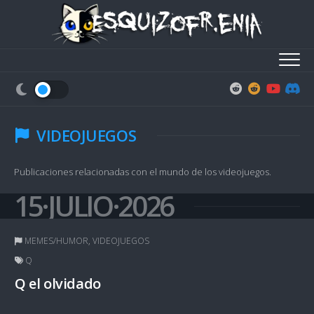
Skip
to
content
VIDEOJUEGOS
Publicaciones relacionadas con el mundo de los videojuegos.
15·JULIO·2026
MEMES/HUMOR
,
VIDEOJUEGOS
Q
Q el olvidado