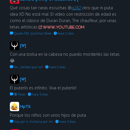
Qué cosas tan raras escuchas @
q242
otro que ni puta
idea XD No está mal. El vídeo con restricción de edad es
como el clásico de Duran Duran, The chauffeur, por unas
tetas artísticas
www.youtube.com
Quake FM: Jonathan Bree
·
hace 2 días
[Ψ]
Con una bolsa en la cabeza no puedo morderles las tetas
😂
No. ¿Verdad que no?
·
hace 2 días
[Ψ]
El puterío es infinito. Viva el puterío!
🔞 Tetas
·
hace 3 días
HpTk
Porque los niños son unos hijos de puta.
Hoy por ti, mañana por mí
·
hace 3 días