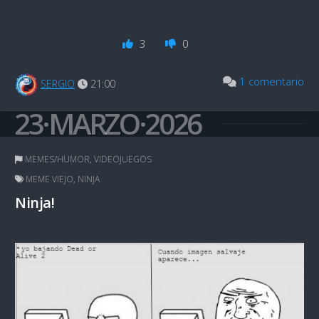
3
0
1 comentario
SERGIO
21:00
23·MARZO·2026
MEMES/HUMOR
,
VIDEOJUEGOS
MEME VIEJO
,
NINJA
Ninja!