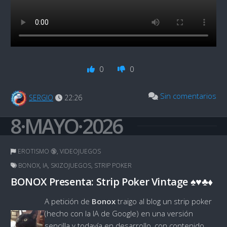
0
0
Sin comentarios
SERGIO
22:26
8·MAYO·2026
EROTISMO 🔞
,
VIDEOJUEGOS
BONOX
,
IA
,
SKIZOJUEGOS
,
STRIP POKER
BONOX Presenta: Strip Poker Vintage ♠️♥️♣️♦️
A petición de
Bonox
traigo al blog un strip poker
(hecho con la IA de Google) en una versión
sencilla y todavía en desarrollo, con contenido