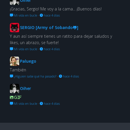
Oiher
¡Gracias, Sergio! Me voy a la cama... ¡Buenos días!
Mi vida en bucle
·
hace 4 días
SERGIO [Army of Sobando🐸]
Y aun así siempre tienes un ratito para dejar saludos y
likes, un abrazo, se fuerte!
Mi vida en bucle
·
hace 4 días
Paluego
También
¿Alguien sabe qué ha pasado?
·
hace 4 días
Oiher
GIF
Mi vida en bucle
·
hace 4 días