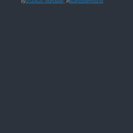
by
u/SERGI0_Man0waR_
in
BuenosMemesEsp