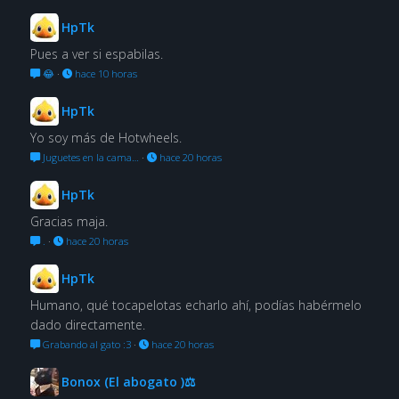
HpTk
Pues a ver si espabilas.
😂
·
hace 10 horas
HpTk
Yo soy más de Hotwheels.
Juguetes en la cama…
·
hace 20 horas
HpTk
Gracias maja.
.
·
hace 20 horas
HpTk
Humano, qué tocapelotas echarlo ahí, podías habérmelo
dado directamente.
Grabando al gato :3
·
hace 20 horas
Bonox (El abogato )⚖