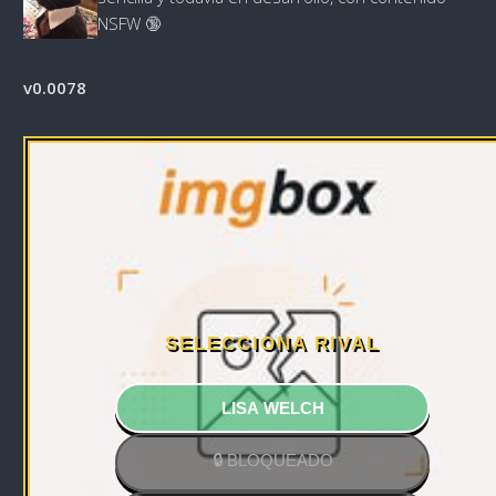
NSFW 🔞
v0.0078
RIVAL
TÚ
SELECCIONA RIVAL
?
?
LISA WELCH
🔒 BLOQUEADO