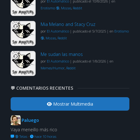
por
El Automático
|
publicado el 10/8/2026
|
en
Erotismo 🔞
,
Mozas
,
Reddit
Mia Melano and Stacy Cruz
por
El Automático
|
publicado el 5/7/2025
|
en
Erotismo
🔞
,
Mozas
,
Reddit
Me sudan las manos
por
El Automático
|
publicado el 1/8/2026
|
en
Memes/Humor
,
Reddit
💬 COMENTARIOS RECIENTES
Mostrar Multimedia
Paluego
Vaya meneillo más rico
🔞 Tetas
·
hace 10 horas