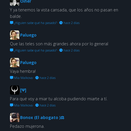
Oiher
Y ya tenemos la vista cansada, que los años no pasan en
balde.
¿Alguien sabe qué ha pasado?
·
hace 2 días
Paluego
Que las teles son más grandes ahora por lo general
¿Alguien sabe qué ha pasado?
·
hace 2 días
Paluego
Vaya hembra!
Mia Malkova
·
hace 2 días
[Ψ]
Para qué voy a miar tu alcoba pudiendo miarte a tí.
Mia Malkova
·
hace 2 días
Bonox (El abogato )⚖
Pedazo mujerona.