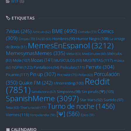
WTF
(6)
🏷️ ETIQUETAS
BME
(490)
Cómics
7Vidas
(245)
Artículo
(62)
Comida
(73)
(309)
Humor Negro
(108)
Hombres
(90)
La vintage
Drojas
(70)
FALSO
(63)
MemesEnEspanol
(3212)
de Bonox
(81)
MemesymasMemes
(335)
Miérculos
Metal
(63)
MiedOctubre
(60)
Mozas
(141)
Mola
(107)
MUSITETAS
(117)
(83)
MUSICULOS
(93)
música
Perrete
(304)
NSFW
(122)
Películas
(111)
Pantallazos
(94)
(60)
Porculación
Pin up
(307)
Picante
(117)
Plot twist
(75)
Pollas
(63)
Reddit
(350)
Quake FM
(242)
r/Interesting
(100)
(7851)
Sin pirulís [Ψ]
(105)
Simpsons
(98)
Satisfactorio
(67)
SpanishMeme
(3097)
Star Wars
(92)
Surtido
(97)
Turno de noche
(1456)
Tessa
(63)
That's racist!
(77)
[Ψ]
(586)
Viernes
(116)
Yanquilandia
(59)
Épico
(59)
📅 CALENDARIO