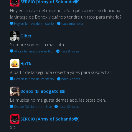
SERGIO [Army of Sobando🐸]
Hoy en la nave del misterio: ¿Por qué cojones no funciona
la vintage de Bonox y cuándo tendré un rato para mirarlo?
Hoy en la nave del misterio:
·
hace una hora
Oiher
Siempre somos su mascota.
Ahora la mascota eres tú…
·
hace 8 horas
HpTk
A partir de la segunda cosecha ya es para sospechar.
Hoy en la nave del misterio:
·
hace 8 horas
Bonox (El abogato )⚖
La música no me gusta demasiado, las tetas bien.
Quake FM: Jonathan Bree
·
hace 10 horas
SERGIO [Army of Sobando🐸]
XD