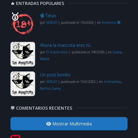
🔥 ENTRADAS POPULARES
🔞 Tetas
por
SERGIO
|
publicado el 7/8/2026
|
en
Erotismo 🔞
Ahora la mascota eres tú…
por
El Automático
|
publicado el 7/8/2026
|
en
Gatos
,
Reddit
Un post bonito
por
SERGIO
|
publicado el 15/2/2025
|
en
Animalitos
,
Bonito
,
Gatos
💬 COMENTARIOS RECIENTES
Mostrar Multimedia