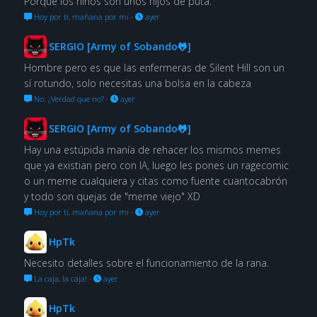
Porque los niños son unos hijos de puta.
Hoy por ti, mañana por mí
·
ayer
SERGIO [Army of Sobando🐸]
Hombre pero es que las enfermeras de Silent Hill son un
sí rotundo, solo necesitas una bolsa en la cabeza
No. ¿Verdad que no?
·
ayer
SERGIO [Army of Sobando🐸]
Hay una estúpida manía de rehacer los mismos memes
que ya existian pero con IA, luego les pones un ragecomic
o un meme cualquiera y citas como fuente cuantocabrón
y todo son quejas de "meme viejo" XD
Hoy por ti, mañana por mí
·
ayer
HpTk
Necesito detalles sobre el funcionamiento de la rana.
La caja, la caja!
·
ayer
HpTk