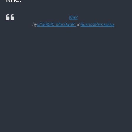
Khé?
by
u/SERGI0_Man0waR_
in
BuenosMemesEsp