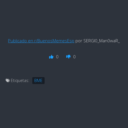
Publicado en r/BuenosMemesEsp
por SERGI0_Man0waR_
0
0
Etiquetas:
BME