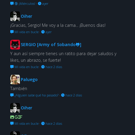
🔞 ¡Miérculos!
·
ayer
Oiher
¡Gracias, Sergio! Me voy a la cama... ¡Buenos días!
Mi vida en bucle
·
ayer
SERGIO [Army of Sobando🐸]
Y aun así siempre tienes un ratito para dejar saludos y
likes, un abrazo, se fuerte!
Mi vida en bucle
·
hace 2 días
Paluego
También
¿Alguien sabe qué ha pasado?
·
hace 2 días
Oiher
GIF
Mi vida en bucle
·
hace 2 días