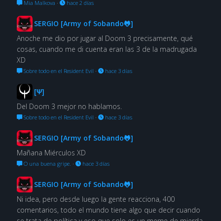
Mia Malkova
·
hace 2 días
SERGIO [Army of Sobando🐸]
Anoche me dio por jugar al Doom 3 precisamente, qué
cosas, cuando me di cuenta eran las 3 de la madrugada
XD
Sobre todo en el Resident Evil
·
hace 3 días
[Ψ]
Del Doom 3 mejor no hablamos.
Sobre todo en el Resident Evil
·
hace 3 días
SERGIO [Army of Sobando🐸]
Mañana Miérculos XD
O una buena gripe.
·
hace 3 días
SERGIO [Army of Sobando🐸]
Ni idea, pero desde luego la gente reacciona, 400
comentarios, todo el mundo tiene algo que decir cuando
se trata de política y eso que solo es un meme de mierda