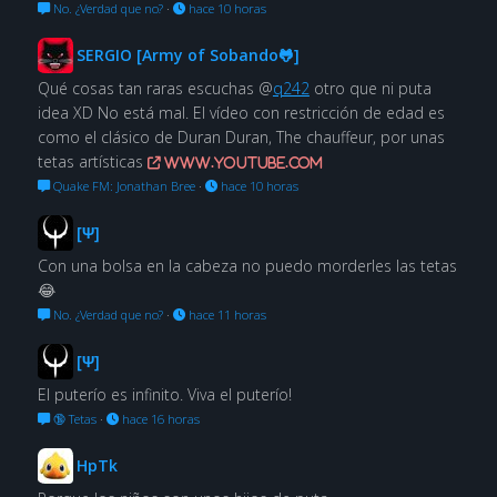
No. ¿Verdad que no?
·
hace 10 horas
SERGIO [Army of Sobando🐸]
Qué cosas tan raras escuchas @
q242
otro que ni puta
idea XD No está mal. El vídeo con restricción de edad es
como el clásico de Duran Duran, The chauffeur, por unas
tetas artísticas
www.youtube.com
Quake FM: Jonathan Bree
·
hace 10 horas
[Ψ]
Con una bolsa en la cabeza no puedo morderles las tetas
😂
No. ¿Verdad que no?
·
hace 11 horas
[Ψ]
El puterío es infinito. Viva el puterío!
🔞 Tetas
·
hace 16 horas
HpTk