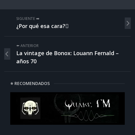
SIGUIENTE ➡️
¿Por qué esa cara?🫪
⬅️ ANTERIOR
La vintage de Bonox: Louann Fernald –
años 70
⭐ RECOMENDADOS