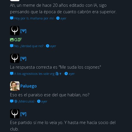
Ah, un meme de hace 20 años editado con IA, sigo
pensando que la época de cuanto cabrón era superior.
Hoy por ti, mañana por mí
·
ayer
[Ψ]
GIF
No. ¿Verdad que no?
·
ayer
[Ψ]
La respuesta correcta es "Me suda los cojones"
A los agnosticos les vale vrg 🗿🍷
·
ayer
Paluego
Eso es el paraíso ese del que hablan, no?
🔞 ¡Miérculos!
·
ayer
[Ψ]
Ese partido sí me lo veía yo. Y hasta me hacía socio del
club.