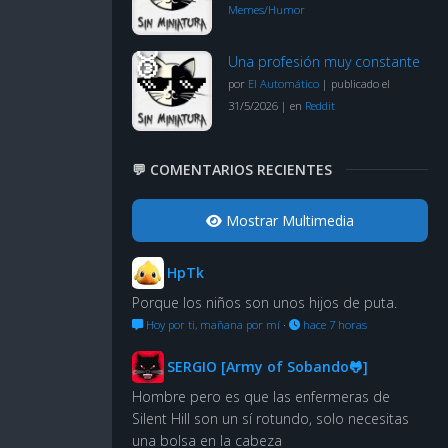
Memes/Humor
Una profesión muy constante
por
El Automático
|
publicado el
31/5/2026
|
en
Reddit
💬 COMENTARIOS RECIENTES
Mostrar Multimedia
HpTk
Porque los niños son unos hijos de puta.
Hoy por ti, mañana por mí
·
hace 7 horas
SERGIO [Army of Sobando🐸]
Hombre pero es que las enfermeras de
Silent Hill son un sí rotundo, solo necesitas
una bolsa en la cabeza