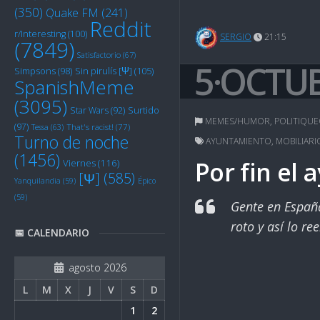
(350)
Quake FM
(241)
Reddit
r/Interesting
(100)
SERGIO
21:15
(7849)
Satisfactorio
(67)
5·OCTU
Sin pirulís [Ψ]
(105)
Simpsons
(98)
SpanishMeme
(3095)
Star Wars
(92)
Surtido
MEMES/HUMOR
,
POLITIQU
(97)
Tessa
(63)
That's racist!
(77)
Turno de noche
AYUNTAMIENTO
,
MOBILIAR
(1456)
Por fin el
Viernes
(116)
[Ψ]
(585)
Yanquilandia
(59)
Épico
(59)
Gente en España
roto y así lo r
📅 CALENDARIO
agosto 2026
L
M
X
J
V
S
D
1
2