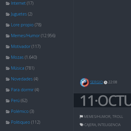
Internet
(17)
Juguetes
(2)
Lore propio
(78)
Memes/Humor
(12.956)
Motivador
(117)
Mozas
(1.640)
Música
(781)
Novedades
(4)
SERGIO
22:08
Para dormir
(4)
11·OCT
Perú
(62)
Polémico
(3)
MEMES/HUMOR
,
TROLL
Politiqueo
(112)
CAJERA
,
INTELIGENCIA