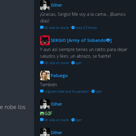
Oiher
¡Gracias, Sergio! Me voy a la cama... ¡Buenos
días!
Mi vida en bucle
·
hace 23 horas
SERGIO [Army of Sobando🐸]
Y aun así siempre tienes un ratito para dejar
saludos y likes, un abrazo, se fuerte!
Mi vida en bucle
·
ayer
Paluego
También
¿Alguien sabe qué ha pasado?
·
ayer
Oiher
te robe los
GIF
Mi vida en bucle
·
ayer
Oiher