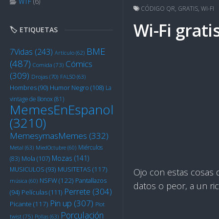
WTF
(6)
CÓDIGO QR
,
GRATIS
,
WI-FI
Wi-Fi grati
🏷️ ETIQUETAS
BME
7Vidas
(243)
Artículo
(62)
(487)
Cómics
Comida
(73)
(309)
Drojas
(70)
FALSO
(63)
Humor Negro
(108)
Hombres
(90)
La
vintage de Bonox
(81)
MemesEnEspanol
(3210)
MemesymasMemes
(332)
Miérculos
Metal
(63)
MiedOctubre
(60)
Mozas
(141)
Mola
(107)
(83)
MUSITETAS
(117)
MUSICULOS
(93)
Ojo con estas cosas q
NSFW
(122)
Pantallazos
música
(60)
datos o peor, a un ri
Perrete
(304)
Películas
(111)
(94)
Pin up
(307)
Picante
(117)
Plot
Porculación
twist
(75)
Pollas
(63)