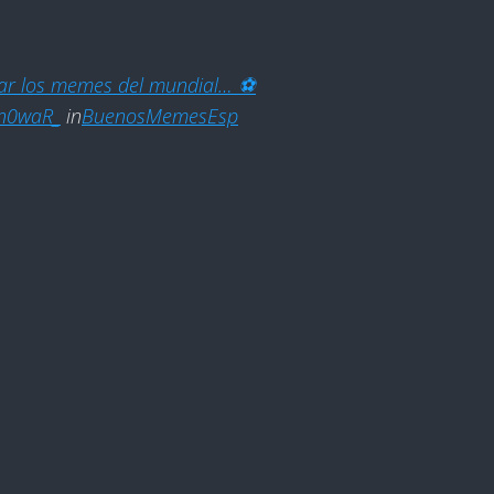
gar los memes del mundial… ⚽
n0waR_
in
BuenosMemesEsp