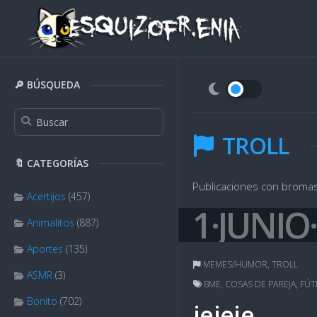
Skip
to
content
🔎 BÚSQUEDA
TROLL
🔖 CATEGORÍAS
Publicaciones con bromas, 
Acertijos
(457)
1·JUNIO
Animalitos
(887)
Aportes
(135)
MEMES/HUMOR
,
TROLL
ASMR
(3)
BME
,
COSAS DE PAREJA
,
FÚT
Bonito
(702)
jejeje