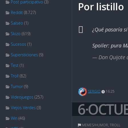
Post participativo
(3)
Por listillo
Reddit
(8.727)
Salseo
(1)
¿Qué pasaría s
Skizo
(619)
Sucesos
(1)
Spoiler: pura 
Supersticiones
(9)
— Don Quijote d
Test
(1)
Troll
(82)
Tumor
(9)
SERGIO
16:25
Videojuegos
(257)
6·OCTU
Viejos Verdes
(3)
Win
(46)
MEMES/HUMOR
,
TROLL