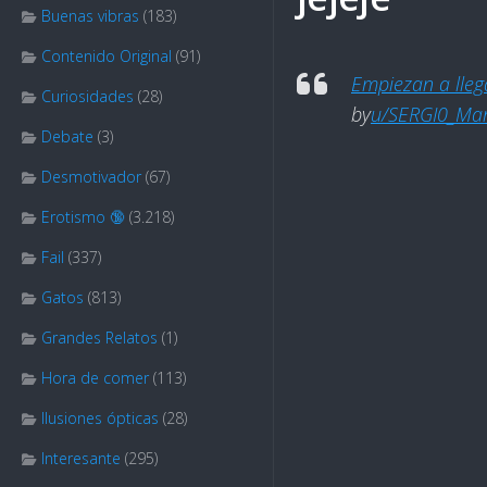
Buenas vibras
(183)
Contenido Original
(91)
Empiezan a lle
Curiosidades
(28)
by
u/SERGI0_Ma
Debate
(3)
Desmotivador
(67)
Erotismo 🔞
(3.218)
Fail
(337)
Gatos
(813)
Grandes Relatos
(1)
Hora de comer
(113)
Ilusiones ópticas
(28)
Interesante
(295)