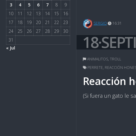
3
4
5
6
7
8
9
10
11
12
13
14
15
16
17
18
19
20
21
22
23
SERGIO
16:31
24
25
26
27
28
29
30
18·SEPT
31
« Jul
ANIMALITOS
,
TROLL
PERRETE
,
REACCIÓN HONE
Reacción h
(Si fuera un gato le s