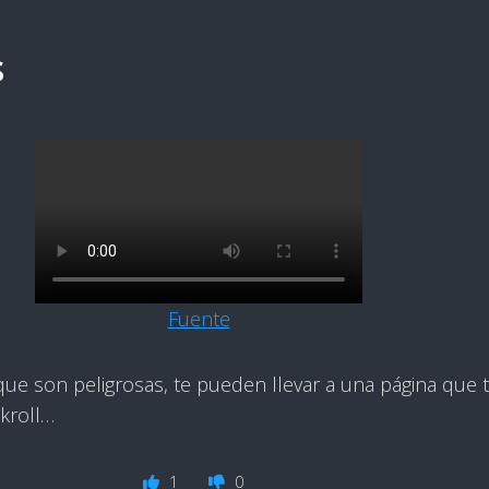
s
Fuente
ue son peligrosas, te pueden llevar a una página que 
ckroll…
1
0