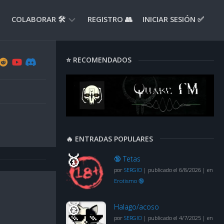
COLABORAR 🛠️
REGISTRO 👥
INICIAR SESIÓN ✅
ENVIAR
⭐ RECOMENDADOS
APORTE
📝
ENVIAR
REPORTE
🚧
SUGERENCIAS
🔥 ENTRADAS POPULARES
💡
🔞 Tetas
por
SERGIO
|
publicado el 6/8/2026
|
en
Erotismo 🔞
Halago/acoso
por
SERGIO
|
publicado el 4/7/2025
|
en