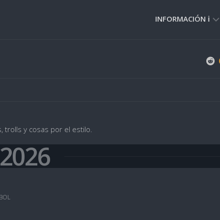
INFORMACIÓN ℹ️
PRIVACIDAD
🔒
NORMAS
DE
USO
🚸
trolls y cosas por el estilo.
·2026
BOL