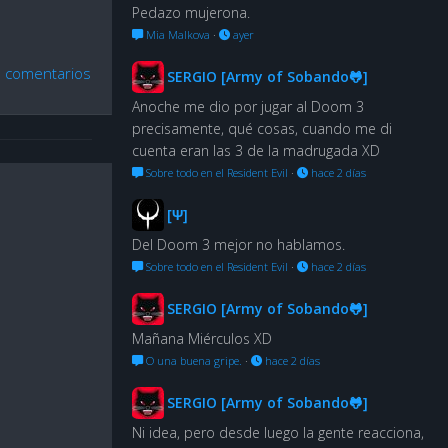
Pedazo mujerona.
Mia Malkova
·
ayer
 comentarios
SERGIO [Army of Sobando🐸]
Anoche me dio por jugar al Doom 3
precisamente, qué cosas, cuando me di
cuenta eran las 3 de la madrugada XD
Sobre todo en el Resident Evil
·
hace 2 días
[Ψ]
Del Doom 3 mejor no hablamos.
Sobre todo en el Resident Evil
·
hace 2 días
SERGIO [Army of Sobando🐸]
Mañana Miérculos XD
O una buena gripe.
·
hace 2 días
SERGIO [Army of Sobando🐸]
Ni idea, pero desde luego la gente reacciona,