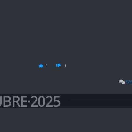
1
0
Si
UBRE·2025