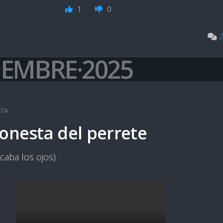
1
0
2
IEMBRE·2025
STA
onesta del perrete
acaba los ojos)