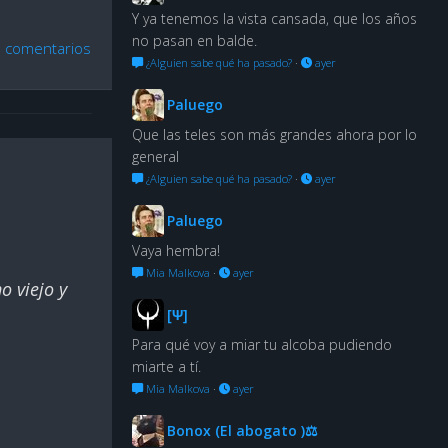
Y ya tenemos la vista cansada, que los años
no pasan en balde.
 comentarios
¿Alguien sabe qué ha pasado?
·
ayer
Paluego
Que las teles son más grandes ahora por lo
general
¿Alguien sabe qué ha pasado?
·
ayer
Paluego
Vaya hembra!
Mia Malkova
·
ayer
o viejo y
[Ψ]
Para qué voy a miar tu alcoba pudiendo
miarte a tí.
Mia Malkova
·
ayer
Bonox (El abogato )⚖