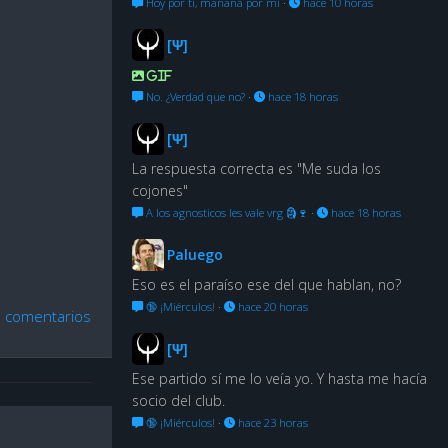
Hoy por ti, mañana por mí
·
hace 10 horas
[Ψ]
GIF
No. ¿Verdad que no?
·
hace 18 horas
[Ψ]
La respuesta correcta es "Me suda los
cojones"
A los agnosticos les vale vrg 🗿🍷
·
hace 18 horas
Paluego
Eso es el paraíso ese del que hablan, no?
🔞 ¡Miérculos!
·
hace 20 horas
 comentarios
[Ψ]
Ese partido sí me lo veía yo. Y hasta me hacía
socio del club.
🔞 ¡Miérculos!
·
hace 23 horas