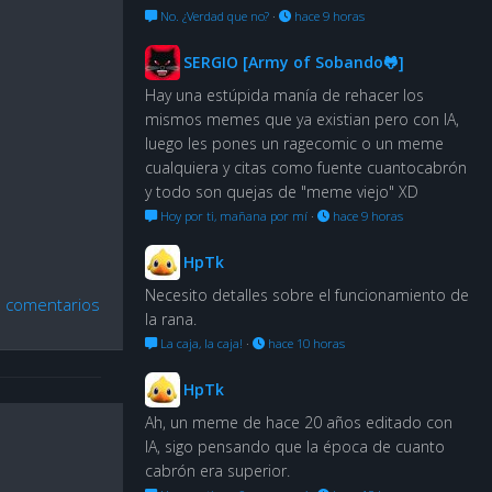
No. ¿Verdad que no?
·
hace 9 horas
SERGIO [Army of Sobando🐸]
Hay una estúpida manía de rehacer los
mismos memes que ya existian pero con IA,
luego les pones un ragecomic o un meme
cualquiera y citas como fuente cuantocabrón
y todo son quejas de "meme viejo" XD
Hoy por ti, mañana por mí
·
hace 9 horas
HpTk
Necesito detalles sobre el funcionamiento de
n comentarios
la rana.
La caja, la caja!
·
hace 10 horas
HpTk
Ah, un meme de hace 20 años editado con
IA, sigo pensando que la época de cuanto
cabrón era superior.