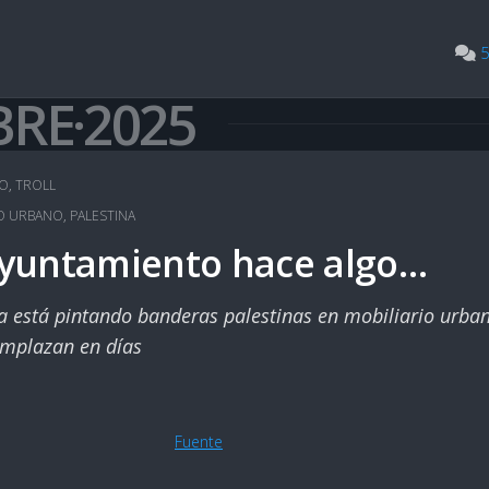
5
BRE·2025
EO
,
TROLL
IO URBANO
,
PALESTINA
 ayuntamiento hace algo…
 está pintando banderas palestinas en mobiliario urban
eemplazan en días
Fuente