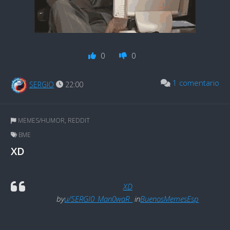
0
0
1 comentario
SERGIO
22:00
MEMES/HUMOR
,
REDDIT
BME
XD
XD
by
u/SERGI0_Man0waR_
in
BuenosMemesEsp