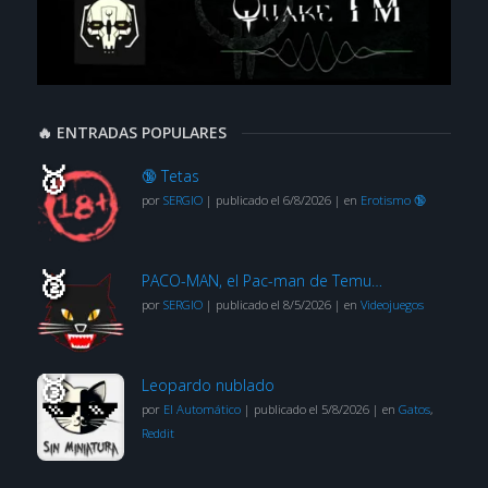
🔥 ENTRADAS POPULARES
🔞 Tetas
por
SERGIO
|
publicado el 6/8/2026
|
en
Erotismo 🔞
PACO-MAN, el Pac-man de Temu…
por
SERGIO
|
publicado el 8/5/2026
|
en
Videojuegos
Leopardo nublado
por
El Automático
|
publicado el 5/8/2026
|
en
Gatos
,
Reddit