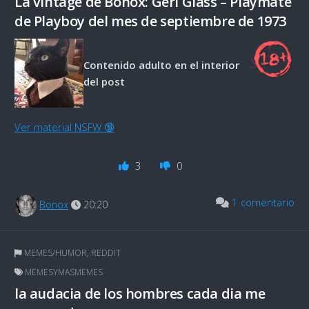
La vintage de Bonox: Geri Glass – Playmate
de Playboy del mes de septiembre de 1973
Contenido adulto en el interior
del post
Ver material NSFW 🔞
3
0
1 comentario
Bonox
20:20
MEMES/HUMOR
,
REDDIT
MEMESYMASMEMES
la audacia de los hombres cada dia me