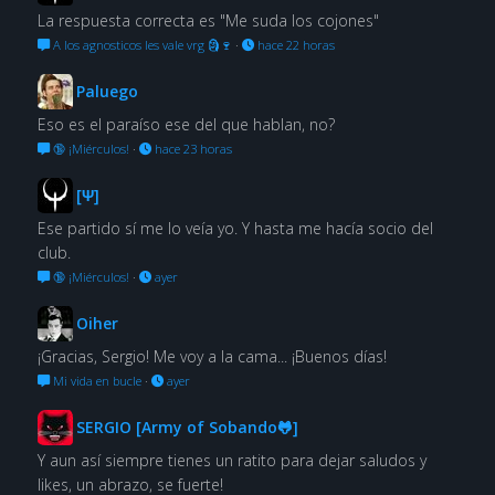
La respuesta correcta es "Me suda los cojones"
A los agnosticos les vale vrg 🗿🍷
·
hace 22 horas
Paluego
Eso es el paraíso ese del que hablan, no?
🔞 ¡Miérculos!
·
hace 23 horas
[Ψ]
Ese partido sí me lo veía yo. Y hasta me hacía socio del
club.
🔞 ¡Miérculos!
·
ayer
Oiher
¡Gracias, Sergio! Me voy a la cama... ¡Buenos días!
Mi vida en bucle
·
ayer
SERGIO [Army of Sobando🐸]
Y aun así siempre tienes un ratito para dejar saludos y
likes, un abrazo, se fuerte!