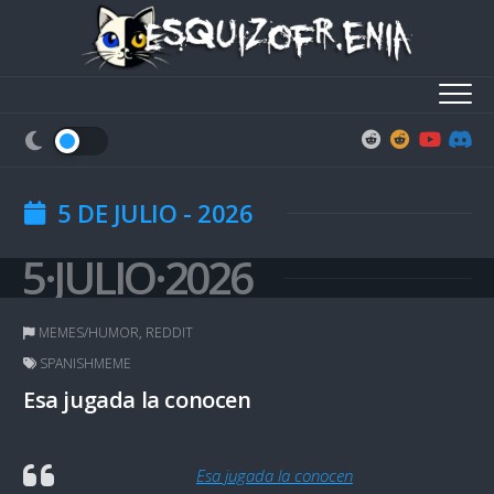
Skip
to
content
5 DE JULIO - 2026
5·JULIO·2026
MEMES/HUMOR
,
REDDIT
SPANISHMEME
Esa jugada la conocen
Esa jugada la conocen