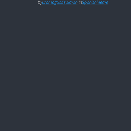
by
u/amogusdevilman
in
SpanishMeme