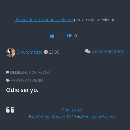
Publicado en r/SpanishMeme
por amogusdevilman
1
0
Sin comentarios
El Automático
23:30
MEMES/HUMOR
,
REDDIT
MEMESYMASMEMES
Odio ser yo.
Odio ser yo.
by
u/Boring_Orange_5279
in
MemesymasMemes