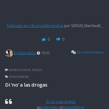
Publicado en r/BuenosMemesEsp
por SERGI0_Man0waR_
0
0
Sin comentarios
El Automático
18:30
MEMES/HUMOR
,
REDDIT
SPANISHMEME
Di ‘no’ a las drogas
Di 'no' a las drogas
by
u/Memeillos
in
SpanishMeme