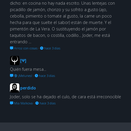
dicho: en cocina no hay nada escrito. Unas lentejas con
picadillo de jamón, chorizo y su sofrito a gusto (ajo,
cebolla, pimiento o tomate al gusto, la carne un poco
hecha para que suelte el sabor) están de muerte. Y el
pimentón de La Vera. O sustituyendo el jamón por
taquitos de bacon, o costilla, codillo... Joder, me está
entrando ...
Arroz con cosas
·
hace 3 días
[Ψ]
Quién fuera mesa...
🔞 ¡Melunes!
·
hace 3 días
perdido
Joder, solo se ha dejado el culo, de cara está irreconocible
Mia Malkova
·
hace 3 días