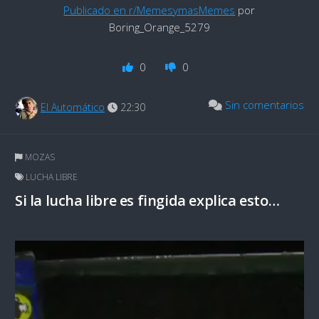
Publicado en r/MemesymasMemes
por
Boring_Orange_5279
0
0
Sin comentarios
El Automático
22:30
MOZAS
LUCHA LIBRE
Si la lucha libre es fingida explica esto…