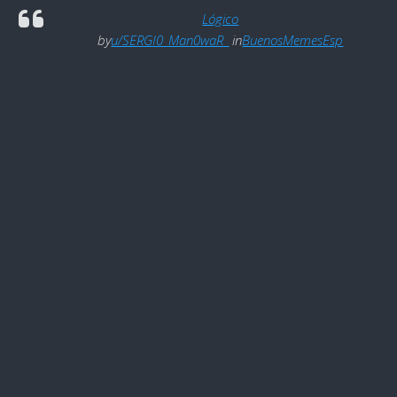
Lógico
by
u/SERGI0_Man0waR_
in
BuenosMemesEsp