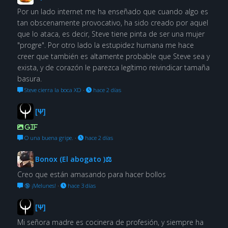
Por un lado internet me ha enseñado que cuando algo es
tan obscenamente provocativo, ha sido creado por aquel
que lo ataca, es decir, Steve tiene pinta de ser una mujer
"progre". Por otro lado la estupidez humana me hace
creer que también es altamente probable que Steve sea y
exista, y de corazón le parezca legítimo reivindicar tamaña
basura.
Steve cierra la boca XD
·
hace 2 días
[Ψ]
GIF
O una buena gripe.
·
hace 2 días
Bonox (El abogato )⚖
Creo que están amasando para hacer bollos
🔞 ¡Melunes!
·
hace 3 días
[Ψ]
Mi señora madre es cocinera de profesión, y siempre ha