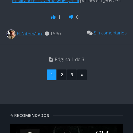
Publicado en r/MemesEnEspanol
por Recent_Ad9795
1
0
Sin comentarios
El Automático
16:30
Página 1 de 3
1
2
3
»
⭐ RECOMENDADOS