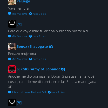
Paluego
Vaya hembra!
Mia Malkova
·
hace 2 días
[Ψ]
Para qué voy a miar tu alcoba pudiendo miarte a tí.
Mia Malkova
·
hace 2 días
Bonox (El abogato )⚖
Pedazo mujerona.
Mia Malkova
·
hace 2 días
SERGIO [Army of Sobando🐸]
Anoche me dio por jugar al Doom 3 precisamente, qué
cosas, cuando me di cuenta eran las 3 de la madrugada
XD
Sobre todo en el Resident Evil
·
hace 2 días
[Ψ]