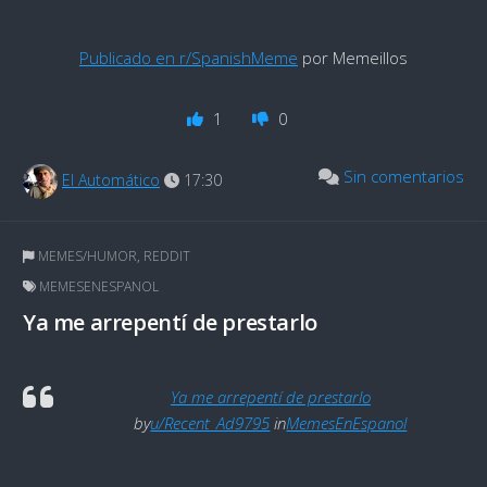
Publicado en r/SpanishMeme
por Memeillos
1
0
Sin comentarios
El Automático
17:30
MEMES/HUMOR
,
REDDIT
MEMESENESPANOL
Ya me arrepentí de prestarlo
Ya me arrepentí de prestarlo
by
u/Recent_Ad9795
in
MemesEnEspanol