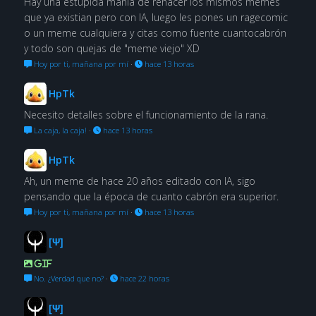
Hay una estúpida manía de rehacer los mismos memes
que ya existian pero con IA, luego les pones un ragecomic
o un meme cualquiera y citas como fuente cuantocabrón
y todo son quejas de "meme viejo" XD
Hoy por ti, mañana por mí
·
hace 13 horas
HpTk
Necesito detalles sobre el funcionamiento de la rana.
La caja, la caja!
·
hace 13 horas
HpTk
Ah, un meme de hace 20 años editado con IA, sigo
pensando que la época de cuanto cabrón era superior.
Hoy por ti, mañana por mí
·
hace 13 horas
[Ψ]
GIF
No. ¿Verdad que no?
·
hace 22 horas
[Ψ]