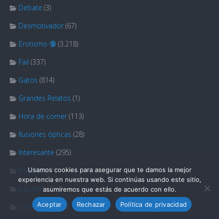
Debate
(3)
Desmotivador
(67)
Erotismo 🔞
(3.218)
Fail
(337)
Gatos
(814)
Grandes Relatos
(1)
Hora de comer
(113)
Ilusiones ópticas
(28)
Interesante
(295)
Usamos cookies para asegurar que te damos la mejor
Internet
(17)
experiencia en nuestra web. Si continúas usando este sitio,
Juguetes
(2)
asumiremos que estás de acuerdo con ello.
Aceptar
Rechazar
Política de privacidad
Lore propio
(78)