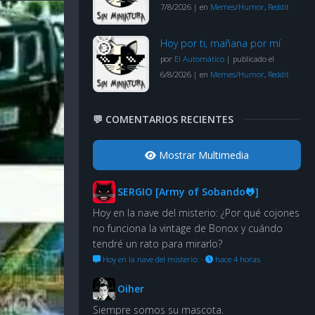
7/8/2026
|
en
Memes/Humor
,
Reddit
Hoy por ti, mañana por mí
por
El Automático
|
publicado el
6/8/2026
|
en
Memes/Humor
,
Reddit
💬 COMENTARIOS RECIENTES
Mostrar Multimedia
SERGIO [Army of Sobando🐸]
Hoy en la nave del misterio: ¿Por qué cojones
no funciona la vintage de Bonox y cuándo
tendré un rato para mirarlo?
Hoy en la nave del misterio:
·
hace 4 horas
Oiher
Siempre somos su mascota.