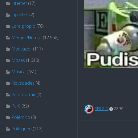
Internet
(17)
Juguetes
(2)
Lore propio
(78)
Memes/Humor
(12.968)
Motivador
(117)
Mozas
(1.640)
Música
(781)
Novedades
(4)
Para dormir
(4)
Perú
(62)
SERGIO
22:30
Polémico
(3)
Politiqueo
(112)