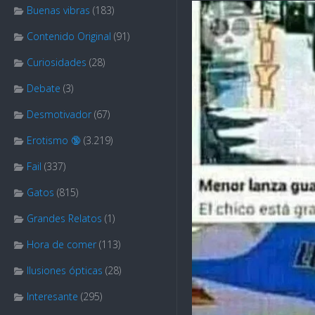
Buenas vibras
(183)
Contenido Original
(91)
Curiosidades
(28)
Debate
(3)
Desmotivador
(67)
Erotismo 🔞
(3.219)
Fail
(337)
Gatos
(815)
Grandes Relatos
(1)
Hora de comer
(113)
Ilusiones ópticas
(28)
Interesante
(295)