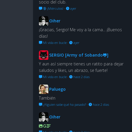
socio del club.
🔞 ¡Miérculos!
·
ayer
Oiher
¡Gracias, Sergio! Me voy a la cama... ¡Buenos
días!
Mi vida en bucle
·
ayer
SERGIO [Army of Sobando🐸]
Y aun así siempre tienes un ratito para dejar
saludos y likes, un abrazo, se fuerte!
Mi vida en bucle
·
hace 2 días
Paluego
También
¿Alguien sabe qué ha pasado?
·
hace 2 días
Oiher
GIF