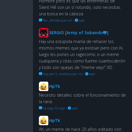
Hombre pero es que las enfermeras de
Silent Hill son un sí rotundo, solo necesitas
una bolsa en la cabeza
No. ¿Verdad que no?
·
ayer
SERGIO [Army of Sobando🐸]
Hay una estúpida manía de rehacer los
mismos memes que ya existian pero con IA,
luego les pones un ragecomic o un meme
cualquiera y citas como fuente cuantocabrón
y todo son quejas de "meme viejo" XD
Hoy por ti, mañana por mí
·
ayer
HpTk
Necesito detalles sobre el funcionamiento de
la rana.
La caja, la caja!
·
ayer
HpTk
Ah, un meme de hace 20 años editado con