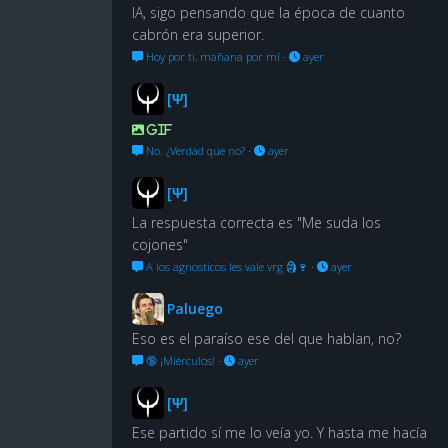
IA, sigo pensando que la época de cuanto
cabrón era superior.
Hoy por ti, mañana por mí
·
ayer
[Ψ]
GIF
No. ¿Verdad que no?
·
ayer
[Ψ]
La respuesta correcta es "Me suda los
cojones"
A los agnosticos les vale vrg 🗿🍷
·
ayer
Paluego
Eso es el paraíso ese del que hablan, no?
🔞 ¡Miérculos!
·
ayer
[Ψ]
Ese partido sí me lo veía yo. Y hasta me hacía