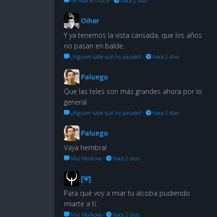
Mi vida en bucle
·
hace 2 días
Oiher
Y ya tenemos la vista cansada, que los años
no pasan en balde.
¿Alguien sabe qué ha pasado?
·
hace 2 días
Paluego
Que las teles son más grandes ahora por lo
general
¿Alguien sabe qué ha pasado?
·
hace 2 días
Paluego
Vaya hembra!
Mia Malkova
·
hace 2 días
[Ψ]
Para qué voy a miar tu alcoba pudiendo
miarte a tí.
Mia Malkova
·
hace 2 días