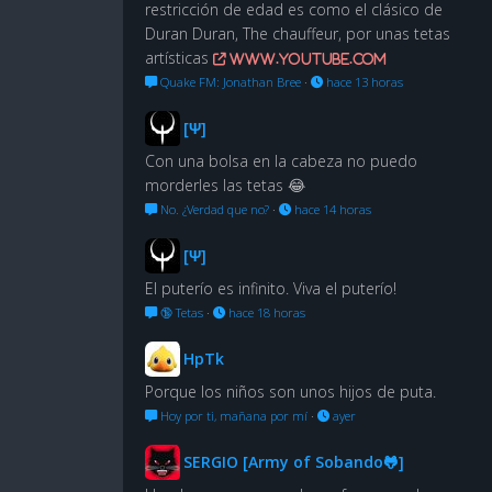
restricción de edad es como el clásico de
Duran Duran, The chauffeur, por unas tetas
artísticas
www.youtube.com
Quake FM: Jonathan Bree
·
hace 13 horas
[Ψ]
Con una bolsa en la cabeza no puedo
morderles las tetas 😂
No. ¿Verdad que no?
·
hace 14 horas
[Ψ]
El puterío es infinito. Viva el puterío!
🔞 Tetas
·
hace 18 horas
HpTk
Porque los niños son unos hijos de puta.
Hoy por ti, mañana por mí
·
ayer
SERGIO [Army of Sobando🐸]