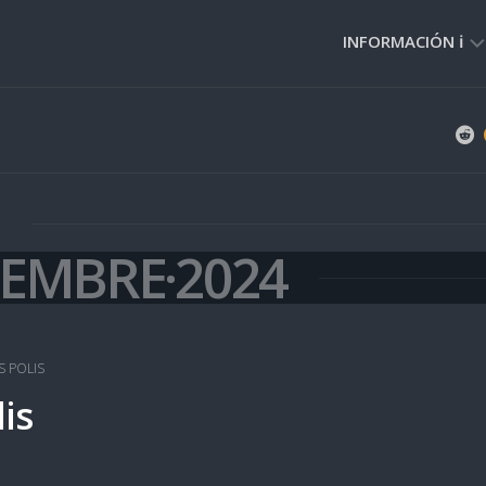
INFORMACIÓN ℹ️
PRIVACIDAD
🔒
NORMAS
DE
USO
🚸
IEMBRE·2024
S POLIS
lis