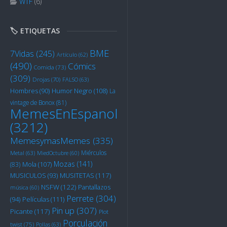
WTF
(6)
🏷️ ETIQUETAS
BME
7Vidas
(245)
Artículo
(62)
(490)
Cómics
Comida
(73)
(309)
Drojas
(70)
FALSO
(63)
Humor Negro
(108)
Hombres
(90)
La
vintage de Bonox
(81)
MemesEnEspanol
(3212)
MemesymasMemes
(335)
Miérculos
Metal
(63)
MiedOctubre
(60)
Mozas
(141)
Mola
(107)
(83)
MUSITETAS
(117)
MUSICULOS
(93)
NSFW
(122)
Pantallazos
música
(60)
Perrete
(304)
Películas
(111)
(94)
Pin up
(307)
Picante
(117)
Plot
Porculación
twist
(75)
Pollas
(63)