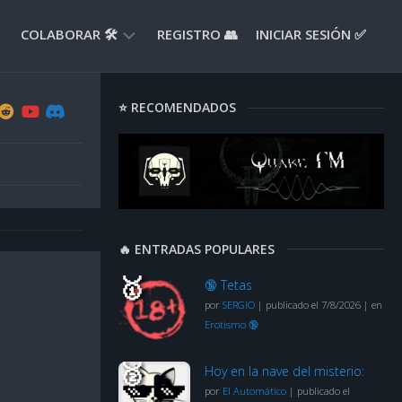
COLABORAR 🛠️
REGISTRO 👥
INICIAR SESIÓN ✅
ENVIAR
⭐ RECOMENDADOS
APORTE
📝
ENVIAR
REPORTE
🚧
SUGERENCIAS
🔥 ENTRADAS POPULARES
💡
🔞 Tetas
por
SERGIO
|
publicado el 7/8/2026
|
en
Erotismo 🔞
Hoy en la nave del misterio:
por
El Automático
|
publicado el