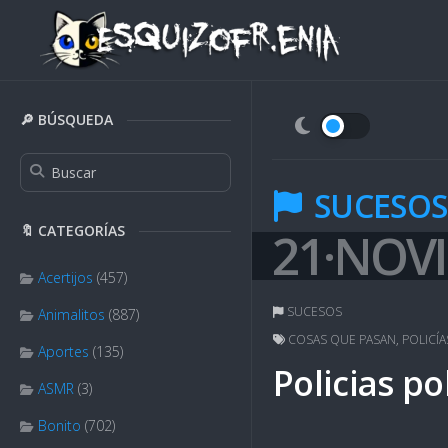
Skip
to
content
🔎 BÚSQUEDA
SUCESOS
🔖 CATEGORÍAS
21·NOV
Acertijos
(457)
SUCESOS
Animalitos
(887)
COSAS QUE PASAN
,
POLICÍA
Aportes
(135)
Policias po
ASMR
(3)
Bonito
(702)