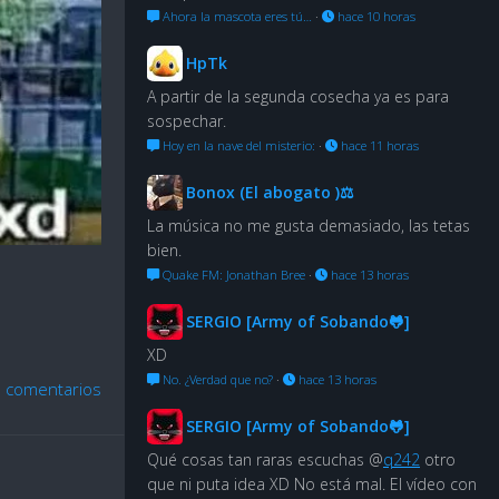
Ahora la mascota eres tú…
·
hace 10 horas
HpTk
A partir de la segunda cosecha ya es para
sospechar.
Hoy en la nave del misterio:
·
hace 11 horas
Bonox (El abogato )⚖
La música no me gusta demasiado, las tetas
bien.
Quake FM: Jonathan Bree
·
hace 13 horas
SERGIO [Army of Sobando🐸]
XD
No. ¿Verdad que no?
·
hace 13 horas
n comentarios
SERGIO [Army of Sobando🐸]
Qué cosas tan raras escuchas @
q242
otro
que ni puta idea XD No está mal. El vídeo con