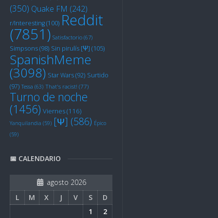
(350)
Quake FM
(242)
Reddit
r/Interesting
(100)
(7851)
Satisfactorio
(67)
Sin pirulís [Ψ]
(105)
Simpsons
(98)
SpanishMeme
(3098)
Star Wars
(92)
Surtido
(97)
Tessa
(63)
That's racist!
(77)
Turno de noche
(1456)
Viernes
(116)
[Ψ]
(586)
Yanquilandia
(59)
Épico
(59)
📅 CALENDARIO
agosto 2026
L
M
X
J
V
S
D
1
2