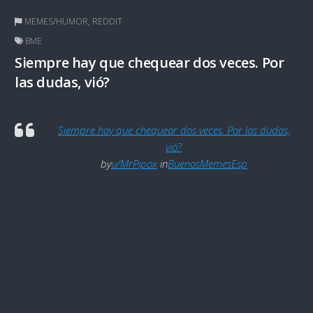
MEMES/HUMOR
,
REDDIT
BME
Siempre hay que chequear dos veces. Por
las dudas, vió?
Siempre hay que chequear dos veces. Por las dudas,
vió?
by
u/MrPipox
in
BuenosMemesEsp