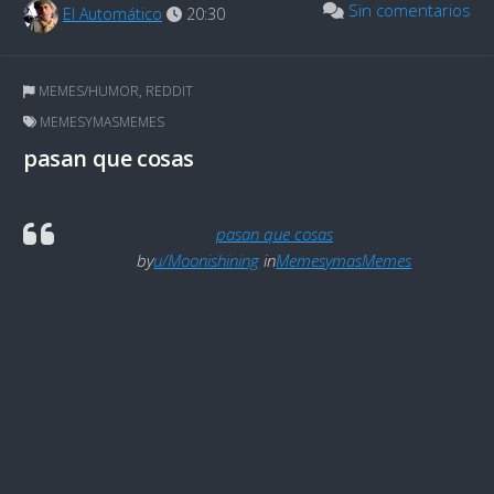
Sin comentarios
El Automático
20:30
MEMES/HUMOR
,
REDDIT
MEMESYMASMEMES
pasan que cosas
pasan que cosas
by
u/Moonishining
in
MemesymasMemes