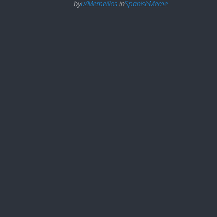
by
u/Memeillos
in
SpanishMeme