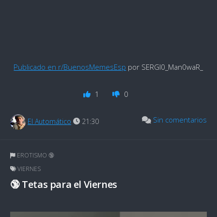
Publicado en r/BuenosMemesEsp
por SERGI0_Man0waR_
1
0
Sin comentarios
El Automático
21:30
EROTISMO 🔞
VIERNES
🔞 Tetas para el Viernes