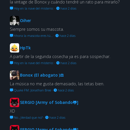
la vintage de Bonox y cuándo tendré un rato para mirarlo?
Hoy en la nave del misterio:
·
hace 2 días
Oiher
Siempre somos su mascota.
Ahora la mascota eres tú…
·
hace 2 días
HpTk
A partir de la segunda cosecha ya es para sospechar.
Hoy en la nave del misterio:
·
hace 2 días
Bonox (El abogato )⚖
La música no me gusta demasiado, las tetas bien.
Quake FM: Jonathan Bree
·
hace 2 días
SERGIO [Army of Sobando🐸]
XD
No. ¿Verdad que no?
·
hace 2 días
SERGIO [Army of Sobando🐸]