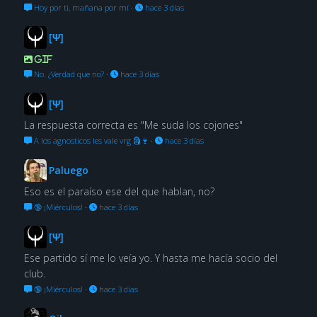
Hoy por ti, mañana por mí
·
hace 3 días
[Ψ]
GIF
No. ¿Verdad que no?
·
hace 3 días
[Ψ]
La respuesta correcta es "Me suda los cojones"
A los agnosticos les vale vrg 🗿🍷
·
hace 3 días
Paluego
Eso es el paraíso ese del que hablan, no?
🔞 ¡Miérculos!
·
hace 3 días
[Ψ]
Ese partido sí me lo veía yo. Y hasta me hacía socio del
club.
🔞 ¡Miérculos!
·
hace 3 días