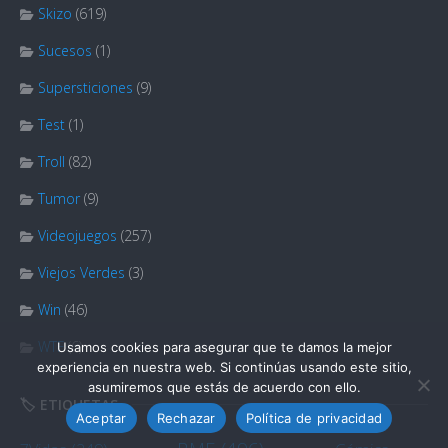
Skizo
(619)
Sucesos
(1)
Supersticiones
(9)
Test
(1)
Troll
(82)
Tumor
(9)
Videojuegos
(257)
Viejos Verdes
(3)
Win
(46)
WTF
(6)
Usamos cookies para asegurar que te damos la mejor
experiencia en nuestra web. Si continúas usando este sitio,
asumiremos que estás de acuerdo con ello.
🏷️ ETIQUETAS
Aceptar
Rechazar
Política de privacidad