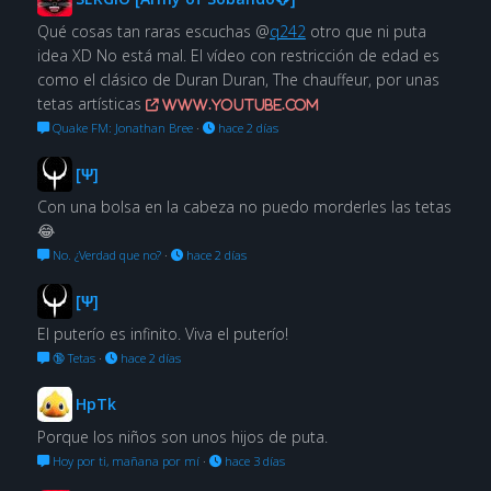
Qué cosas tan raras escuchas @
q242
otro que ni puta
idea XD No está mal. El vídeo con restricción de edad es
como el clásico de Duran Duran, The chauffeur, por unas
tetas artísticas
www.youtube.com
Quake FM: Jonathan Bree
·
hace 2 días
[Ψ]
Con una bolsa en la cabeza no puedo morderles las tetas
😂
No. ¿Verdad que no?
·
hace 2 días
[Ψ]
El puterío es infinito. Viva el puterío!
🔞 Tetas
·
hace 2 días
HpTk
Porque los niños son unos hijos de puta.
Hoy por ti, mañana por mí
·
hace 3 días