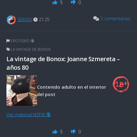
5
0
3 comentarios
SERGIO
21:25
EROTISMO 🔞
LA VINTAGE DE BONOX
La vintage de Bonox: Joanne Szmereta –
años 80
Contenido adulto en el interior
del post
Ver material NSFW 🔞
5
0