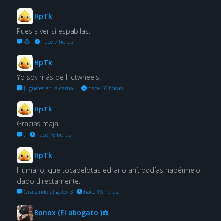
HpTk
Pues a ver si espabilas.
😂
·
hace 7 horas
HpTk
Yo soy más de Hotwheels.
Juguetes en la cama…
·
hace 16 horas
HpTk
Gracias maja.
.
·
hace 16 horas
HpTk
Humano, qué tocapelotas echarlo ahí, podías habérmelo
dado directamente.
Grabando al gato :3
·
hace 16 horas
Bonox (El abogato )⚖