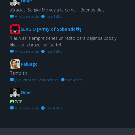
Oiher
¡Gracias, Sergio! Me voy a la cama... ¡Buenos días!
Mi vida en bucle
·
hace 3 días
SERGIO [Army of Sobando🐸]
Y aun así siempre tienes un ratito para dejar saludos y
likes, un abrazo, se fuerte!
Mi vida en bucle
·
hace 4 días
Paluego
También
¿Alguien sabe qué ha pasado?
·
hace 4 días
Oiher
GIF
Mi vida en bucle
·
hace 4 días