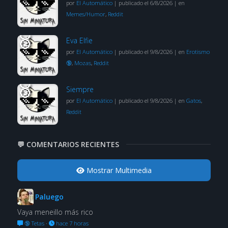
por
El Automático
|
publicado el 6/8/2026
|
en
Memes/Humor
,
Reddit
Eva Elfie
por
El Automático
|
publicado el 9/8/2026
|
en
Erotismo
🔞
,
Mozas
,
Reddit
Siempre
por
El Automático
|
publicado el 9/8/2026
|
en
Gatos
,
Reddit
💬 COMENTARIOS RECIENTES
Mostrar Multimedia
Paluego
Vaya meneillo más rico
🔞 Tetas
·
hace 7 horas