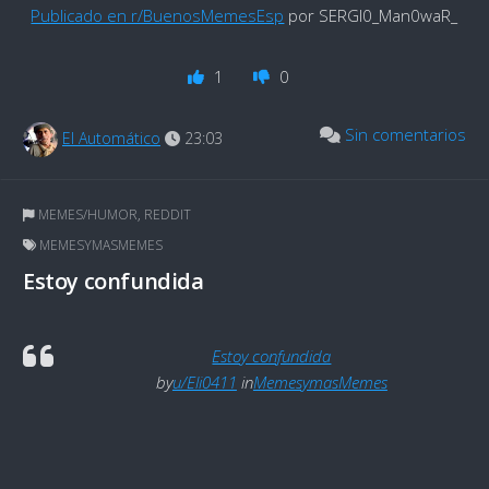
Publicado en r/BuenosMemesEsp
por SERGI0_Man0waR_
1
0
Sin comentarios
El Automático
23:03
MEMES/HUMOR
,
REDDIT
MEMESYMASMEMES
Estoy confundida
Estoy confundida
by
u/Eli0411
in
MemesymasMemes