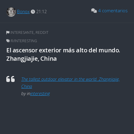
4 comentarios
Bonox
21:12
INTERESANTE
,
REDDIT
R/INTERESTING
El ascensor exterior más alto del mundo.
Zhangjiajie, China
The tallest outdoor elevator in the world. Zhangjiajie,
China
by
in
interesting