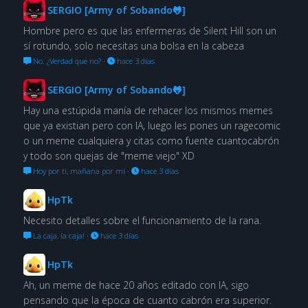
SERGIO [Army of Sobando🐸]
Hombre pero es que las enfermeras de Silent Hill son un
sí rotundo, solo necesitas una bolsa en la cabeza
No. ¿Verdad que no?
·
hace 3 días
SERGIO [Army of Sobando🐸]
Hay una estúpida manía de rehacer los mismos memes
que ya existian pero con IA, luego les pones un ragecomic
o un meme cualquiera y citas como fuente cuantocabrón
y todo son quejas de "meme viejo" XD
Hoy por ti, mañana por mí
·
hace 3 días
HpTk
Necesito detalles sobre el funcionamiento de la rana.
La caja, la caja!
·
hace 3 días
HpTk
Ah, un meme de hace 20 años editado con IA, sigo
pensando que la época de cuanto cabrón era superior.