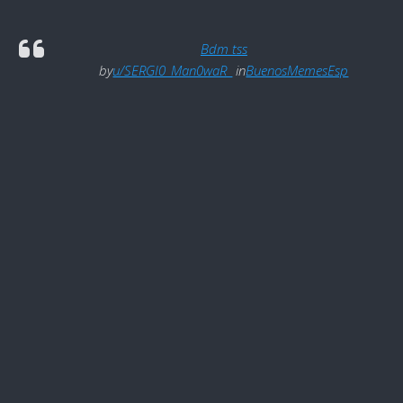
Bdm tss
by
u/SERGI0_Man0waR_
in
BuenosMemesEsp