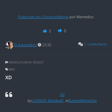
Publicado en r/SpanishMeme
por Memeillos
2
0
1 comentario
El Automático
23:30
MEMES/HUMOR
,
REDDIT
BME
XD
XD
by
u/SERGI0_Man0waR_
in
BuenosMemesEsp