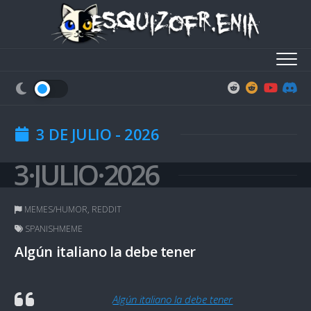
Skip
to
content
3 DE JULIO - 2026
3·JULIO·2026
MEMES/HUMOR
,
REDDIT
SPANISHMEME
Algún italiano la debe tener
Algún italiano la debe tener