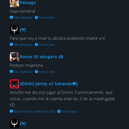
Paluego
Vaya hembra!
Mia Malkova
·
hace 3 días
[Ψ]
Para qué voy a miar tu alcoba pudiendo miarte a tí.
Mia Malkova
·
hace 3 días
Bonox (El abogato )⚖
Pedazo mujerona.
Mia Malkova
·
hace 3 días
SERGIO [Army of Sobando🐸]
Anoche me dio por jugar al Doom 3 precisamente, qué
cosas, cuando me di cuenta eran las 3 de la madrugada
XD
Sobre todo en el Resident Evil
·
hace 4 días
[Ψ]