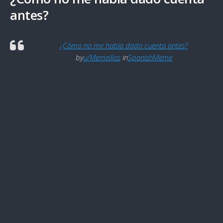
antes?
¿Cómo no me había dado cuenta antes?
by
u/Memeillos
in
SpanishMeme