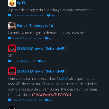
HpTk
A partir de la segunda cosecha ya es para sospechar.
Hoy en la nave del misterio:
·
ayer
Bonox (El abogato )⚖
La música no me gusta demasiado, las tetas bien.
Quake FM: Jonathan Bree
·
ayer
SERGIO [Army of Sobando🐸]
XD
No. ¿Verdad que no?
·
ayer
SERGIO [Army of Sobando🐸]
Qué cosas tan raras escuchas @
q242
otro que ni puta
idea XD No está mal. El vídeo con restricción de edad es
como el clásico de Duran Duran, The chauffeur, por unas
tetas artísticas
www.youtube.com
Quake FM: Jonathan Bree
·
ayer