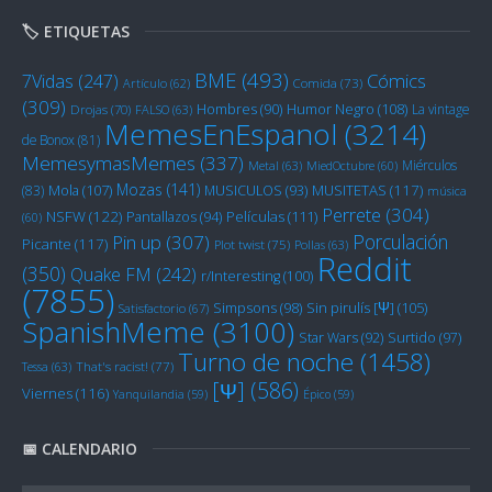
🏷️ ETIQUETAS
BME
(493)
Cómics
7Vidas
(247)
Artículo
(62)
Comida
(73)
(309)
Humor Negro
(108)
Hombres
(90)
La vintage
Drojas
(70)
FALSO
(63)
MemesEnEspanol
(3214)
de Bonox
(81)
MemesymasMemes
(337)
Miérculos
Metal
(63)
MiedOctubre
(60)
Mozas
(141)
Mola
(107)
MUSITETAS
(117)
(83)
MUSICULOS
(93)
música
Perrete
(304)
NSFW
(122)
Películas
(111)
Pantallazos
(94)
(60)
Porculación
Pin up
(307)
Picante
(117)
Plot twist
(75)
Pollas
(63)
Reddit
(350)
Quake FM
(242)
r/Interesting
(100)
(7855)
Sin pirulís [Ψ]
(105)
Simpsons
(98)
Satisfactorio
(67)
SpanishMeme
(3100)
Star Wars
(92)
Surtido
(97)
Turno de noche
(1458)
Tessa
(63)
That's racist!
(77)
[Ψ]
(586)
Viernes
(116)
Yanquilandia
(59)
Épico
(59)
📅 CALENDARIO