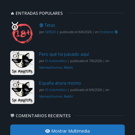
🔥 ENTRADAS POPULARES
🔞 Tetas
por
SERGIO
|
publicado el 8/8/2026
|
en
Erotismo 🔞
Pero qué ha pasado aquí
por
El Automático
|
publicado el 7/8/2026
|
en
Memes/Humor
,
Reddit
España ahora mismo
por
El Automático
|
publicado el 8/8/2026
|
en
Memes/Humor
,
Reddit
💬 COMENTARIOS RECIENTES
Mostrar Multimedia