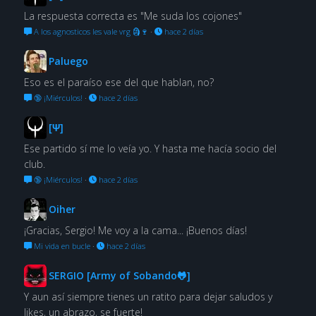
La respuesta correcta es "Me suda los cojones"
A los agnosticos les vale vrg 🗿🍷
·
hace 2 días
Paluego
Eso es el paraíso ese del que hablan, no?
🔞 ¡Miérculos!
·
hace 2 días
[Ψ]
Ese partido sí me lo veía yo. Y hasta me hacía socio del
club.
🔞 ¡Miérculos!
·
hace 2 días
Oiher
¡Gracias, Sergio! Me voy a la cama... ¡Buenos días!
Mi vida en bucle
·
hace 2 días
SERGIO [Army of Sobando🐸]
Y aun así siempre tienes un ratito para dejar saludos y
likes, un abrazo, se fuerte!