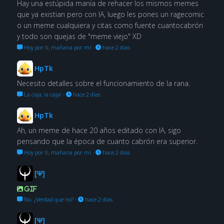
Hay una estúpida manía de rehacer los mismos memes
que ya existian pero con IA, luego les pones un ragecomic
o un meme cualquiera y citas como fuente cuantocabrón
y todo son quejas de "meme viejo" XD
Hoy por ti, mañana por mí
·
hace 2 días
HpTk
Necesito detalles sobre el funcionamiento de la rana.
La caja, la caja!
·
hace 2 días
HpTk
Ah, un meme de hace 20 años editado con IA, sigo
pensando que la época de cuanto cabrón era superior.
Hoy por ti, mañana por mí
·
hace 2 días
[Ψ]
GIF
No. ¿Verdad que no?
·
hace 2 días
[Ψ]