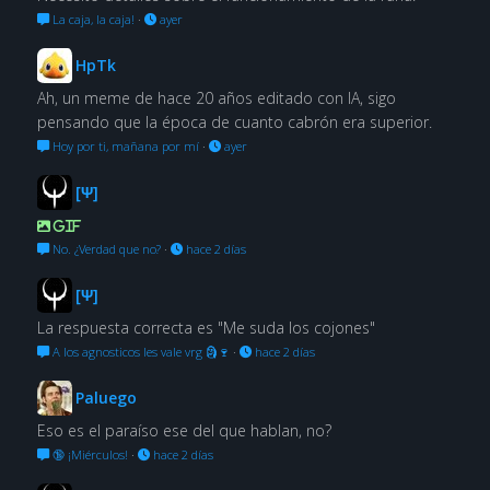
La caja, la caja!
·
ayer
HpTk
Ah, un meme de hace 20 años editado con IA, sigo
pensando que la época de cuanto cabrón era superior.
Hoy por ti, mañana por mí
·
ayer
[Ψ]
GIF
No. ¿Verdad que no?
·
hace 2 días
[Ψ]
La respuesta correcta es "Me suda los cojones"
A los agnosticos les vale vrg 🗿🍷
·
hace 2 días
Paluego
Eso es el paraíso ese del que hablan, no?
🔞 ¡Miérculos!
·
hace 2 días