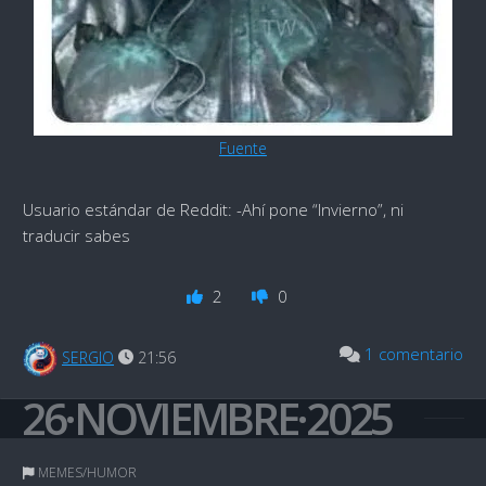
Fuente
Usuario estándar de Reddit: -Ahí pone “Invierno”, ni
traducir sabes
2
0
1 comentario
SERGIO
21:56
26·NOVIEMBRE·2025
MEMES/HUMOR