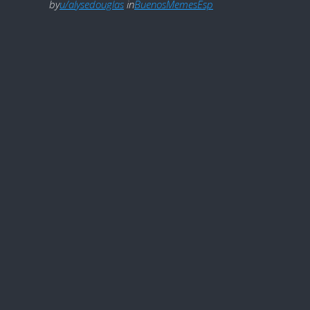
by
u/alysedouglas
in
BuenosMemesEsp