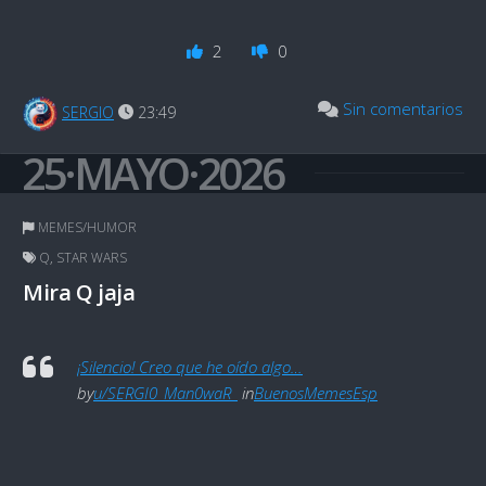
2
0
Sin comentarios
SERGIO
23:49
25·MAYO·2026
MEMES/HUMOR
Q
,
STAR WARS
Mira Q jaja
¡Silencio! Creo que he oído algo…
by
u/SERGI0_Man0waR_
in
BuenosMemesEsp