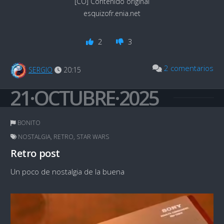
[CO] Contenido original
esquizofr.enia.net
2
3
2 comentarios
SERGIO
20:15
21·OCTUBRE·2025
BONITO
NOSTALGIA
,
RETRO
,
STAR WARS
Retro post
Un poco de nostalgia de la buena