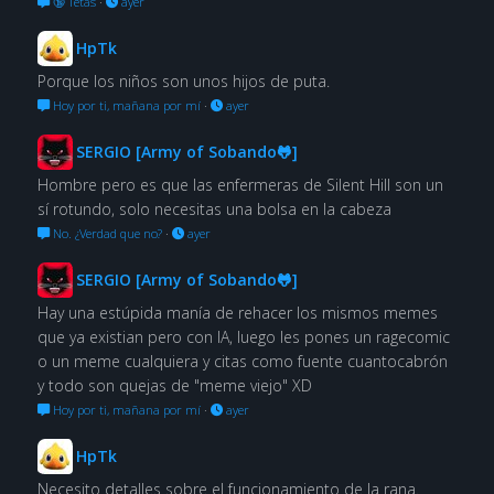
🔞 Tetas
·
ayer
HpTk
Porque los niños son unos hijos de puta.
Hoy por ti, mañana por mí
·
ayer
SERGIO [Army of Sobando🐸]
Hombre pero es que las enfermeras de Silent Hill son un
sí rotundo, solo necesitas una bolsa en la cabeza
No. ¿Verdad que no?
·
ayer
SERGIO [Army of Sobando🐸]
Hay una estúpida manía de rehacer los mismos memes
que ya existian pero con IA, luego les pones un ragecomic
o un meme cualquiera y citas como fuente cuantocabrón
y todo son quejas de "meme viejo" XD
Hoy por ti, mañana por mí
·
ayer
HpTk
Necesito detalles sobre el funcionamiento de la rana.