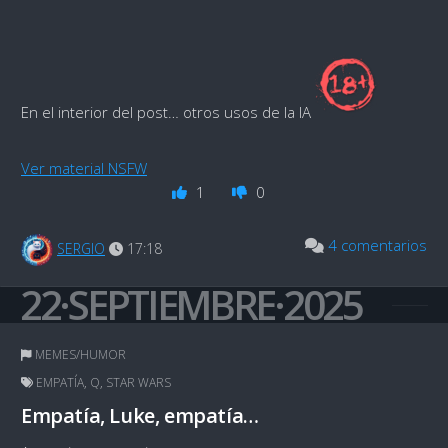
En el interior del post… otros usos de la IA
Ver material NSFW
1
0
4 comentarios
SERGIO
17:18
22·SEPTIEMBRE·2025
MEMES/HUMOR
EMPATÍA
,
Q
,
STAR WARS
Empatía, Luke, empatía…