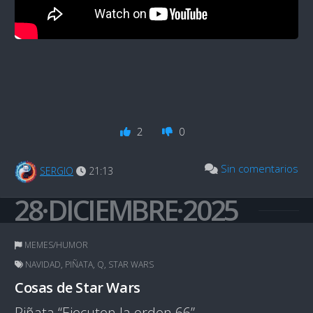
2
0
Sin comentarios
SERGIO
21:13
28·DICIEMBRE·2025
MEMES/HUMOR
NAVIDAD
,
PIÑATA
,
Q
,
STAR WARS
Cosas de Star Wars
Piñata “Ejecuten la orden 66”