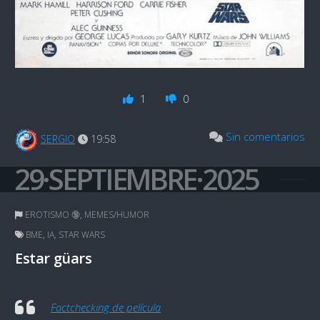
1
0
Sin comentarios
SERGIO
19:58
29·SEPTIEMBRE·2025
EROTISMO 🔞
,
MEMES/HUMOR
BME
,
IA
,
STAR WARS
Estar güars
Factchecking de película