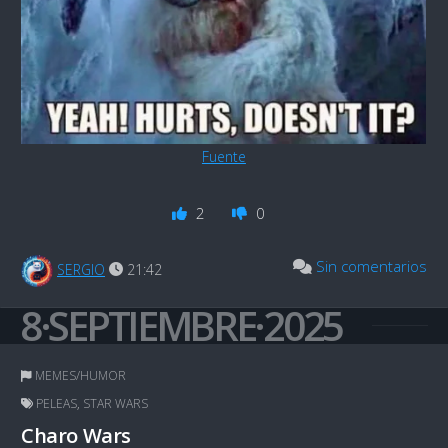
Fuente
2
0
Sin comentarios
SERGIO
21:42
8·SEPTIEMBRE·2025
MEMES/HUMOR
PELEAS
,
STAR WARS
Charo Wars