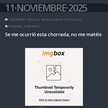
11·NOVIEMBRE·2025
CONTENIDO ORIGINAL
,
MEMES/HUMOR
,
POLITIQUEO
PODEMAS
,
STAR WARS
Se me ocurrió esta chorrada, no me matéis