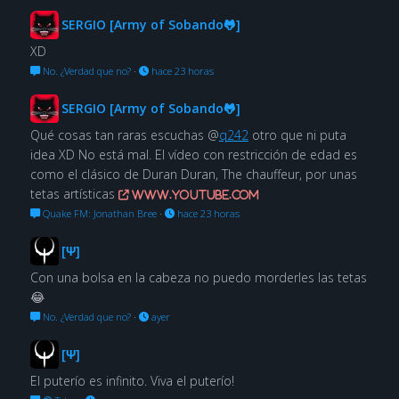
SERGIO [Army of Sobando🐸]
XD
No. ¿Verdad que no?
·
hace 23 horas
SERGIO [Army of Sobando🐸]
Qué cosas tan raras escuchas @
q242
otro que ni puta
idea XD No está mal. El vídeo con restricción de edad es
como el clásico de Duran Duran, The chauffeur, por unas
tetas artísticas
www.youtube.com
Quake FM: Jonathan Bree
·
hace 23 horas
[Ψ]
Con una bolsa en la cabeza no puedo morderles las tetas
😂
No. ¿Verdad que no?
·
ayer
[Ψ]
El puterío es infinito. Viva el puterío!