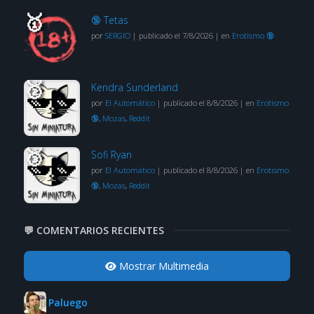
🔞 Tetas
por
SERGIO
|
publicado el 7/8/2026
|
en
Erotismo 🔞
Kendra Sunderland
por
El Automático
|
publicado el 8/8/2026
|
en
Erotismo
🔞
,
Mozas
,
Reddit
Sofi Ryan
por
El Automático
|
publicado el 8/8/2026
|
en
Erotismo
🔞
,
Mozas
,
Reddit
💬 COMENTARIOS RECIENTES
Mostrar Multimedia
Paluego