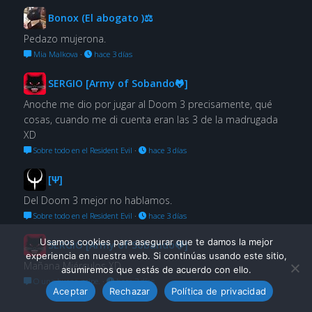
Bonox (El abogato )⚖
Pedazo mujerona.
Mia Malkova
·
hace 3 días
SERGIO [Army of Sobando🐸]
Anoche me dio por jugar al Doom 3 precisamente, qué
cosas, cuando me di cuenta eran las 3 de la madrugada
XD
Sobre todo en el Resident Evil
·
hace 3 días
[Ψ]
Del Doom 3 mejor no hablamos.
Sobre todo en el Resident Evil
·
hace 3 días
Usamos cookies para asegurar que te damos la mejor
SERGIO [Army of Sobando🐸]
experiencia en nuestra web. Si continúas usando este sitio,
Mañana Miérculos XD
asumiremos que estás de acuerdo con ello.
O una buena gripe.
·
hace 3 días
Aceptar
Rechazar
Política de privacidad