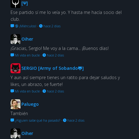
[Ψ]
Ese partido sí me lo veía yo. Y hasta me hacía socio del
club.
🔞 ¡Miérculos!
·
hace 2 días
Oiher
¡Gracias, Sergio! Me voy a la cama... ¡Buenos días!
Mi vida en bucle
·
hace 2 días
SERGIO [Army of Sobando🐸]
Y aun así siempre tienes un ratito para dejar saludos y
likes, un abrazo, se fuerte!
Mi vida en bucle
·
hace 2 días
Paluego
También
¿Alguien sabe qué ha pasado?
·
hace 2 días
Oiher