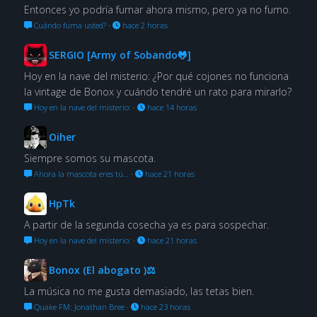
Entonces yo podría fumar ahora mismo, pero ya no fumo.
Cuándo fuma usted?
·
hace 2 horas
SERGIO [Army of Sobando🐸]
Hoy en la nave del misterio: ¿Por qué cojones no funciona
la vintage de Bonox y cuándo tendré un rato para mirarlo?
Hoy en la nave del misterio:
·
hace 14 horas
Oiher
Siempre somos su mascota.
Ahora la mascota eres tú…
·
hace 21 horas
HpTk
A partir de la segunda cosecha ya es para sospechar.
Hoy en la nave del misterio:
·
hace 21 horas
Bonox (El abogato )⚖
La música no me gusta demasiado, las tetas bien.
Quake FM: Jonathan Bree
·
hace 23 horas