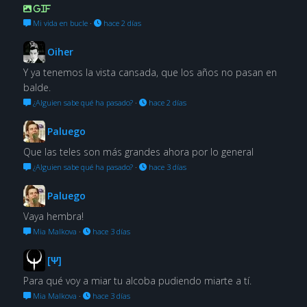
GIF
Mi vida en bucle
·
hace 2 días
Oiher
Y ya tenemos la vista cansada, que los años no pasan en
balde.
¿Alguien sabe qué ha pasado?
·
hace 2 días
Paluego
Que las teles son más grandes ahora por lo general
¿Alguien sabe qué ha pasado?
·
hace 3 días
Paluego
Vaya hembra!
Mia Malkova
·
hace 3 días
[Ψ]
Para qué voy a miar tu alcoba pudiendo miarte a tí.
Mia Malkova
·
hace 3 días