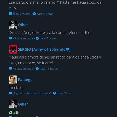
Ese partido sí me lo veía yo. Y hasta me hacía socio del
club.
🔞 ¡Miérculos!
·
hace 6 horas
Oiher
¡Gracias, Sergio! Me voy a la cama... ¡Buenos días!
Mi vida en bucle
·
hace 7 horas
SERGIO [Army of Sobando🐸]
Y aun así siempre tienes un ratito para dejar saludos y
likes, un abrazo, se fuerte!
Mi vida en bucle
·
hace 16 horas
Paluego
También
¿Alguien sabe qué ha pasado?
·
hace 20 horas
Oiher
GIF