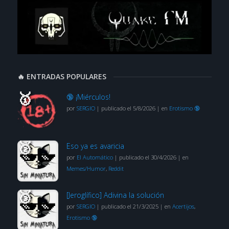
🔥 ENTRADAS POPULARES
🔞 ¡Miérculos!
por
SERGIO
|
publicado el 5/8/2026
|
en
Erotismo 🔞
Eso ya es avaricia
por
El Automático
|
publicado el 30/4/2026
|
en
Memes/Humor
,
Reddit
[Jeroglífico] Adivina la solución
por
SERGIO
|
publicado el 21/3/2025
|
en
Acertijos
,
Erotismo 🔞