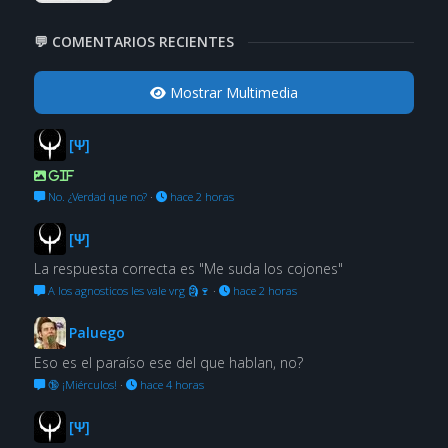
💬 COMENTARIOS RECIENTES
Mostrar Multimedia
[Ψ]
GIF
No. ¿Verdad que no?
·
hace 2 horas
[Ψ]
La respuesta correcta es "Me suda los cojones"
A los agnosticos les vale vrg 🗿🍷
·
hace 2 horas
Paluego
Eso es el paraíso ese del que hablan, no?
🔞 ¡Miérculos!
·
hace 4 horas
[Ψ]