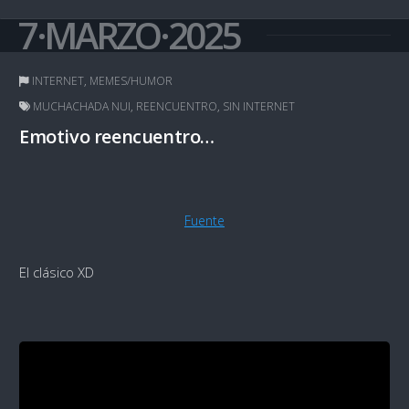
7·MARZO·2025
INTERNET
,
MEMES/HUMOR
MUCHACHADA NUI
,
REENCUENTRO
,
SIN INTERNET
Emotivo reencuentro…
Fuente
El clásico XD