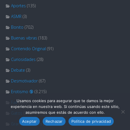
Aportes
(135)
ASMR
(3)
Bonito
(702)
Buenas vibras
(183)
Contenido Original
(91)
Curiosidades
(28)
Debate
(3)
Desmotivador
(67)
Erotismo 🔞
(3.215)
Usamos cookies para asegurar que te damos la mejor
Fail
(337)
experiencia en nuestra web. Si continúas usando este sitio,
asumiremos que estás de acuerdo con ello.
Gatos
(812)
Aceptar
Rechazar
Política de privacidad
Grandes Relatos
(1)