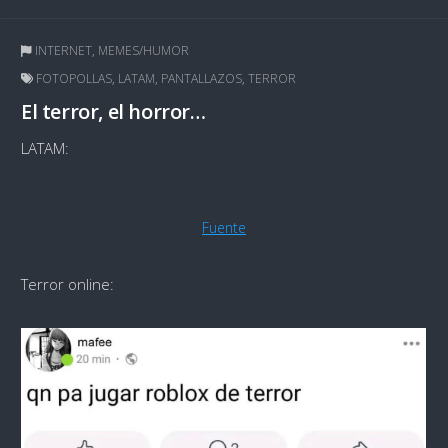
INTERNET
,
MEMES/HUMOR
FOTOPOLLAS
,
LATAM
,
PANTALLAZOS
,
TERROR
El terror, el horror…
LATAM:
Fuente
Terror online: