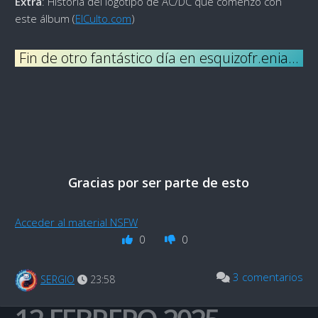
Extra
: Historia del logotipo de AC/DC que comenzó con
este álbum (
ElCulto.com
)
Fin de otro fantástico día en esquizofr.enia…
Gracias por ser parte de esto
Acceder al material NSFW
0
0
3 comentarios
SERGIO
23:58