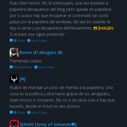
Pues bien hecho. No te preocupes, una vez enviado a
papelera desaparece del blog pero queda en papelera
por si acaso hay que recuperar el contenido tal como
pasa con la papelera de windows, de vez en cuando le
doy a vaciar y ya desaparece definitivamente.
Imagen
Si el pavo ese sigue poniendo ...
🔞 Tetas
·
hace 3 días
Bonox (El abogato )⚖
Tremendo culazo
Mia Malkova
·
hace 3 días
[Ψ]
Acabo de mandar un post de mierda a la papelera. Una
cosa es la política y otra hacer gracia de los ahogados,
sean moros o cristianos. No se si se vacía sola o hay que
hacerlo, desde el móvil no veo acceso.
🔞 Tetas
·
hace 3 días
SERGIO [Army of Sobando🐸]