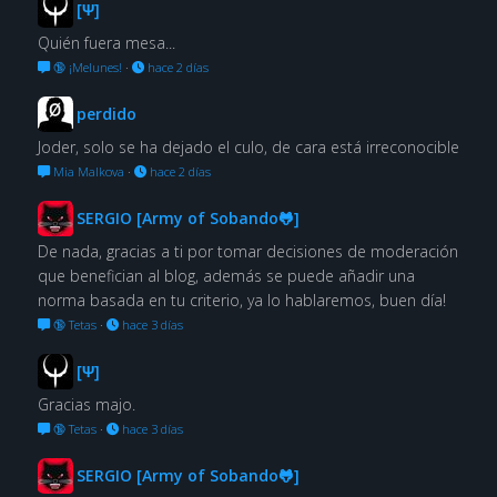
[Ψ]
Quién fuera mesa...
🔞 ¡Melunes!
·
hace 2 días
perdido
Joder, solo se ha dejado el culo, de cara está irreconocible
Mia Malkova
·
hace 2 días
SERGIO [Army of Sobando🐸]
De nada, gracias a ti por tomar decisiones de moderación
que benefician al blog, además se puede añadir una
norma basada en tu criterio, ya lo hablaremos, buen día!
🔞 Tetas
·
hace 3 días
[Ψ]
Gracias majo.
🔞 Tetas
·
hace 3 días
SERGIO [Army of Sobando🐸]