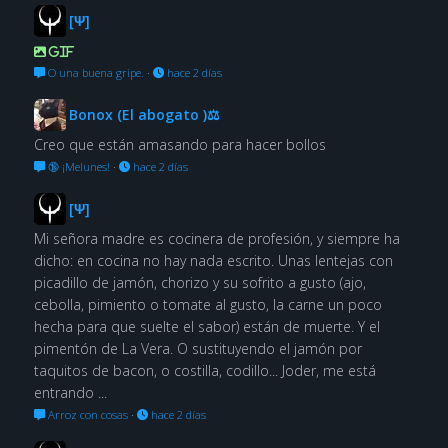
[Ψ]
GIF
O una buena gripe.
·
hace 2 días
Bonox (El abogato )⚖
Creo que están amasando para hacer bollos
🔞 ¡Melunes!
·
hace 2 días
[Ψ]
Mi señora madre es cocinera de profesión, y siempre ha
dicho: en cocina no hay nada escrito. Unas lentejas con
picadillo de jamón, chorizo y su sofrito a gusto (ajo,
cebolla, pimiento o tomate al gusto, la carne un poco
hecha para que suelte el sabor) están de muerte. Y el
pimentón de La Vera. O sustituyendo el jamón por
taquitos de bacon, o costilla, codillo... Joder, me está
entrando ...
Arroz con cosas
·
hace 2 días