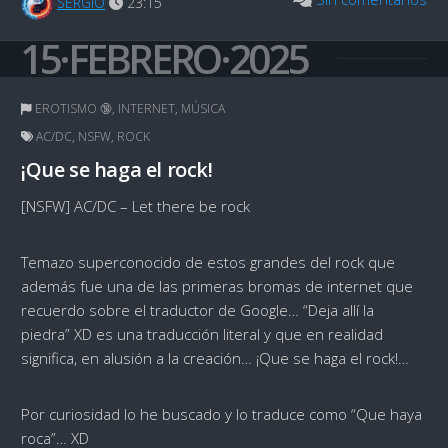
SERGIO
23:15
15·FEBRERO·2025
EROTISMO 🔞
,
INTERNET
,
MÚSICA
AC/DC
,
NSFW
,
ROCK
¡Que se haga el rock!
[NSFW] AC/DC – Let there be rock
Temazo superconocido de estos grandes del rock que
además fue una de las primeras bromas de internet que
recuerdo sobre el traductor de Google… “Deja allí la
piedra” XD es una traducción literal y que en realidad
significa, en alusión a la creación… ¡Que se haga el rock!…
Por curiosidad lo he buscado y lo traduce como “Que haya
roca”… XD