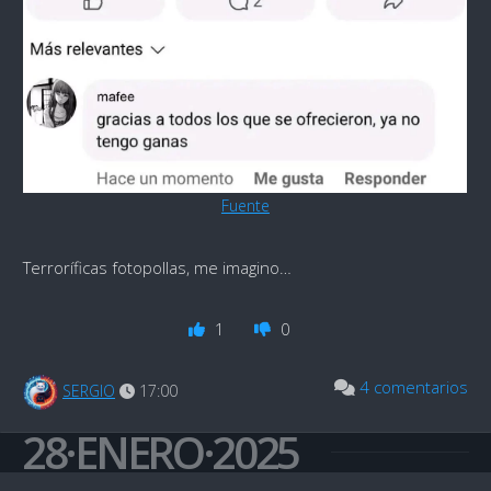
Fuente
Terroríficas fotopollas, me imagino…
1
0
4 comentarios
SERGIO
17:00
28·ENERO·2025