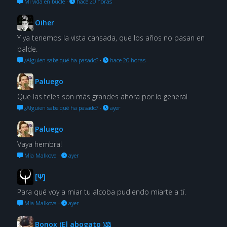
Mi vida en bucle
·
hace 20 horas
Oiher
Y ya tenemos la vista cansada, que los años no pasan en
balde.
¿Alguien sabe qué ha pasado?
·
hace 20 horas
Paluego
Que las teles son más grandes ahora por lo general
¿Alguien sabe qué ha pasado?
·
ayer
Paluego
Vaya hembra!
Mia Malkova
·
ayer
[Ψ]
Para qué voy a miar tu alcoba pudiendo miarte a tí.
Mia Malkova
·
ayer
Bonox (El abogato )⚖