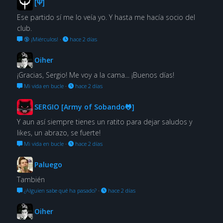
[Ψ]
Ese partido sí me lo veía yo. Y hasta me hacía socio del
club.
🔞 ¡Miérculos!
·
hace 2 días
Oiher
¡Gracias, Sergio! Me voy a la cama... ¡Buenos días!
Mi vida en bucle
·
hace 2 días
SERGIO [Army of Sobando🐸]
Y aun así siempre tienes un ratito para dejar saludos y
likes, un abrazo, se fuerte!
Mi vida en bucle
·
hace 2 días
Paluego
También
¿Alguien sabe qué ha pasado?
·
hace 2 días
Oiher