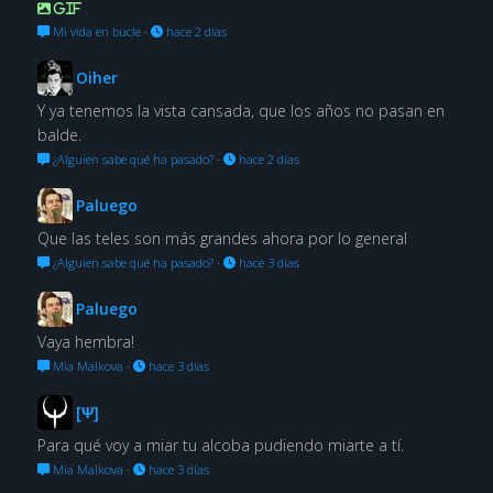
GIF
Mi vida en bucle
·
hace 2 días
Oiher
Y ya tenemos la vista cansada, que los años no pasan en
balde.
¿Alguien sabe qué ha pasado?
·
hace 2 días
Paluego
Que las teles son más grandes ahora por lo general
¿Alguien sabe qué ha pasado?
·
hace 3 días
Paluego
Vaya hembra!
Mia Malkova
·
hace 3 días
[Ψ]
Para qué voy a miar tu alcoba pudiendo miarte a tí.
Mia Malkova
·
hace 3 días