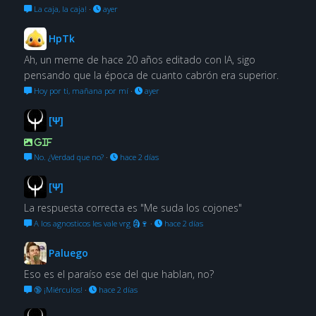
La caja, la caja!
·
ayer
HpTk
Ah, un meme de hace 20 años editado con IA, sigo
pensando que la época de cuanto cabrón era superior.
Hoy por ti, mañana por mí
·
ayer
[Ψ]
GIF
No. ¿Verdad que no?
·
hace 2 días
[Ψ]
La respuesta correcta es "Me suda los cojones"
A los agnosticos les vale vrg 🗿🍷
·
hace 2 días
Paluego
Eso es el paraíso ese del que hablan, no?
🔞 ¡Miérculos!
·
hace 2 días