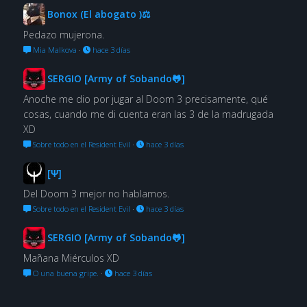
Bonox (El abogato )⚖
Pedazo mujerona.
Mia Malkova
·
hace 3 días
SERGIO [Army of Sobando🐸]
Anoche me dio por jugar al Doom 3 precisamente, qué
cosas, cuando me di cuenta eran las 3 de la madrugada
XD
Sobre todo en el Resident Evil
·
hace 3 días
[Ψ]
Del Doom 3 mejor no hablamos.
Sobre todo en el Resident Evil
·
hace 3 días
SERGIO [Army of Sobando🐸]
Mañana Miérculos XD
O una buena gripe.
·
hace 3 días