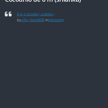
6 m crocodile ( srilanka )
by
u/No_Neat4688
in
interesting