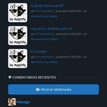
Cuándo fuma usted?
por
El Automático
|
publicado el 8/8/2026
|
en
Memes/Humor
,
Reddit
Hoy por ti, mañana por mí
por
El Automático
|
publicado el 6/8/2026
|
en
Memes/Humor
,
Reddit
El chorrito
por
El Automático
|
publicado el 7/8/2026
|
en
Memes/Humor
,
Reddit
💬 COMENTARIOS RECIENTES
Mostrar Multimedia
Paluego