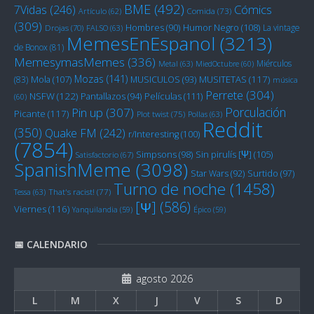
BME
(492)
Cómics
7Vidas
(246)
Artículo
(62)
Comida
(73)
(309)
Humor Negro
(108)
Hombres
(90)
La vintage
Drojas
(70)
FALSO
(63)
MemesEnEspanol
(3213)
de Bonox
(81)
MemesymasMemes
(336)
Miérculos
Metal
(63)
MiedOctubre
(60)
Mozas
(141)
Mola
(107)
MUSITETAS
(117)
(83)
MUSICULOS
(93)
música
Perrete
(304)
NSFW
(122)
Películas
(111)
Pantallazos
(94)
(60)
Porculación
Pin up
(307)
Picante
(117)
Plot twist
(75)
Pollas
(63)
Reddit
(350)
Quake FM
(242)
r/Interesting
(100)
(7854)
Sin pirulís [Ψ]
(105)
Simpsons
(98)
Satisfactorio
(67)
SpanishMeme
(3098)
Star Wars
(92)
Surtido
(97)
Turno de noche
(1458)
Tessa
(63)
That's racist!
(77)
[Ψ]
(586)
Viernes
(116)
Yanquilandia
(59)
Épico
(59)
📅 CALENDARIO
agosto 2026
L
M
X
J
V
S
D