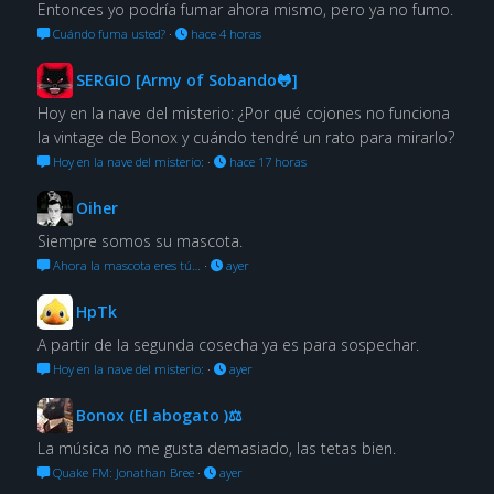
Entonces yo podría fumar ahora mismo, pero ya no fumo.
Cuándo fuma usted?
·
hace 4 horas
SERGIO [Army of Sobando🐸]
Hoy en la nave del misterio: ¿Por qué cojones no funciona
la vintage de Bonox y cuándo tendré un rato para mirarlo?
Hoy en la nave del misterio:
·
hace 17 horas
Oiher
Siempre somos su mascota.
Ahora la mascota eres tú…
·
ayer
HpTk
A partir de la segunda cosecha ya es para sospechar.
Hoy en la nave del misterio:
·
ayer
Bonox (El abogato )⚖
La música no me gusta demasiado, las tetas bien.
Quake FM: Jonathan Bree
·
ayer