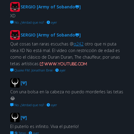
SERGIO [Army of Sobando🐸]
XD
No. ¿Verdad que no?
·
ayer
SERGIO [Army of Sobando🐸]
Qué cosas tan raras escuchas @
q242
otro que ni puta
idea XD No está mal. El vídeo con restricción de edad es
como el clásico de Duran Duran, The chauffeur, por unas
tetas artísticas
www.youtube.com
Quake FM: Jonathan Bree
·
ayer
[Ψ]
Con una bolsa en la cabeza no puedo morderles las tetas
😂
No. ¿Verdad que no?
·
ayer
[Ψ]
El puterío es infinito. Viva el puterío!
🔞 Tetas
·
ayer