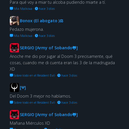
Para qué voy a miar tu alcoba pudiendo miarte a tí.
Mia Malkova
·
hace 3 días
Bonox (El abogato )⚖
Pedazo mujerona.
Mia Malkova
·
hace 3 días
SERGIO [Army of Sobando🐸]
Anoche me dio por jugar al Doom 3 precisamente, qué
cosas, cuando me di cuenta eran las 3 de la madrugada
XD
Sobre todo en el Resident Evil
·
hace 3 días
[Ψ]
Del Doom 3 mejor no hablamos.
Sobre todo en el Resident Evil
·
hace 3 días
SERGIO [Army of Sobando🐸]
Mañana Miérculos XD