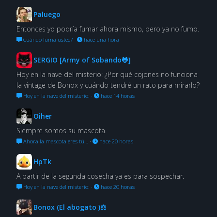
Paluego
Entonces yo podría fumar ahora mismo, pero ya no fumo.
Cuándo fuma usted?
·
hace una hora
SERGIO [Army of Sobando🐸]
Hoy en la nave del misterio: ¿Por qué cojones no funciona
la vintage de Bonox y cuándo tendré un rato para mirarlo?
Hoy en la nave del misterio:
·
hace 14 horas
Oiher
Siempre somos su mascota.
Ahora la mascota eres tú…
·
hace 20 horas
HpTk
A partir de la segunda cosecha ya es para sospechar.
Hoy en la nave del misterio:
·
hace 20 horas
Bonox (El abogato )⚖