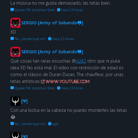
La música no me gusta demasiado, las tetas bien.
Quake FM: Jonathan Bree
·
hace 23 horas
SERGIO [Army of Sobando🐸]
XD
No. ¿Verdad que no?
·
hace 23 horas
SERGIO [Army of Sobando🐸]
Qué cosas tan raras escuchas @
q242
otro que ni puta
idea XD No está mal. El vídeo con restricción de edad es
como el clásico de Duran Duran, The chauffeur, por unas
tetas artísticas
www.youtube.com
Quake FM: Jonathan Bree
·
hace 23 horas
[Ψ]
Con una bolsa en la cabeza no puedo morderles las tetas
😂
No. ¿Verdad que no?
·
ayer
[Ψ]