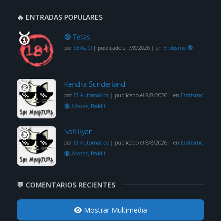
🔥 ENTRADAS POPULARES
🔞 Tetas
por
SERGIO
|
publicado el 7/8/2026
|
en
Erotismo 🔞
Kendra Sunderland
por
El Automático
|
publicado el 8/8/2026
|
en
Erotismo
🔞
,
Mozas
,
Reddit
Sofi Ryan
por
El Automático
|
publicado el 8/8/2026
|
en
Erotismo
🔞
,
Mozas
,
Reddit
💬 COMENTARIOS RECIENTES
Mostrar Multimedia