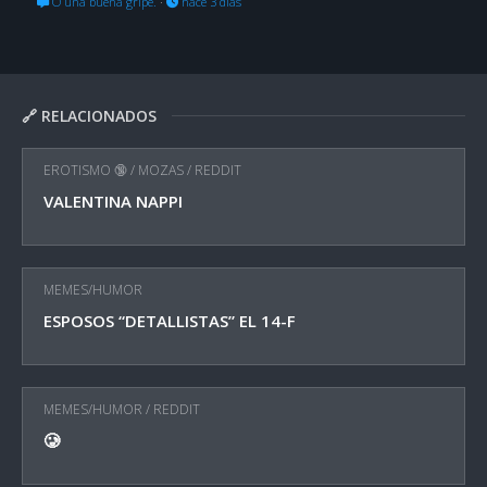
O una buena gripe.
·
hace 3 días
🔗 RELACIONADOS
EROTISMO 🔞
/
MOZAS
/
REDDIT
VALENTINA NAPPI
MEMES/HUMOR
ESPOSOS “DETALLISTAS” EL 14-F
MEMES/HUMOR
/
REDDIT
🥲