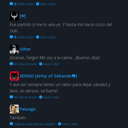
🔞 ¡Miérculos!
·
hace 2 días
[Ψ]
Ese partido sí me lo veía yo. Y hasta me hacía socio del
club.
🔞 ¡Miérculos!
·
hace 2 días
Oiher
¡Gracias, Sergio! Me voy a la cama... ¡Buenos días!
Mi vida en bucle
·
hace 2 días
SERGIO [Army of Sobando🐸]
Y aun así siempre tienes un ratito para dejar saludos y
likes, un abrazo, se fuerte!
Mi vida en bucle
·
hace 2 días
Paluego
También
¿Alguien sabe qué ha pasado?
·
hace 2 días