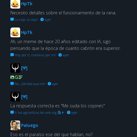
HpTk
Necesito detalles sobre el funcionamiento de la rana.
La caja, la caja!
·
ayer
HpTk
Ah, un meme de hace 20 años editado con IA, sigo
pensando que la época de cuanto cabrón era superior.
Hoy por ti, mañana por mí
·
ayer
[Ψ]
GIF
No. ¿Verdad que no?
·
ayer
[Ψ]
La respuesta correcta es "Me suda los cojones"
A los agnosticos les vale vrg 🗿🍷
·
ayer
Paluego
Eso es el paraíso ese del que hablan, no?