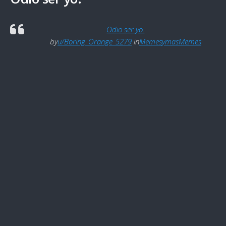
Odio ser yo.
by
u/Boring_Orange_5279
in
MemesymasMemes