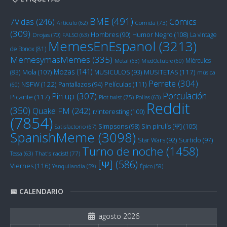
BME
(491)
Cómics
7Vidas
(246)
Artículo
(62)
Comida
(73)
(309)
Humor Negro
(108)
Hombres
(90)
La vintage
Drojas
(70)
FALSO
(63)
MemesEnEspanol
(3213)
de Bonox
(81)
MemesymasMemes
(335)
Miérculos
Metal
(63)
MiedOctubre
(60)
Mozas
(141)
Mola
(107)
MUSITETAS
(117)
(83)
MUSICULOS
(93)
música
Perrete
(304)
NSFW
(122)
Películas
(111)
Pantallazos
(94)
(60)
Porculación
Pin up
(307)
Picante
(117)
Plot twist
(75)
Pollas
(63)
Reddit
(350)
Quake FM
(242)
r/Interesting
(100)
(7854)
Sin pirulís [Ψ]
(105)
Simpsons
(98)
Satisfactorio
(67)
SpanishMeme
(3098)
Star Wars
(92)
Surtido
(97)
Turno de noche
(1458)
Tessa
(63)
That's racist!
(77)
[Ψ]
(586)
Viernes
(116)
Yanquilandia
(59)
Épico
(59)
📅 CALENDARIO
agosto 2026