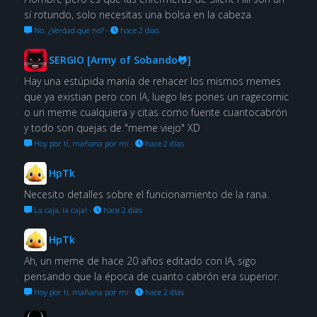
sí rotundo, solo necesitas una bolsa en la cabeza
No. ¿Verdad que no?
·
hace 2 días
SERGIO [Army of Sobando🐸]
Hay una estúpida manía de rehacer los mismos memes
que ya existian pero con IA, luego les pones un ragecomic
o un meme cualquiera y citas como fuente cuantocabrón
y todo son quejas de "meme viejo" XD
Hoy por ti, mañana por mí
·
hace 2 días
HpTk
Necesito detalles sobre el funcionamiento de la rana.
La caja, la caja!
·
hace 2 días
HpTk
Ah, un meme de hace 20 años editado con IA, sigo
pensando que la época de cuanto cabrón era superior.
Hoy por ti, mañana por mí
·
hace 2 días