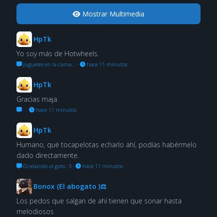
Mostrar Multimedia
HpTk
Yo soy más de Hotwheels.
Juguetes en la cama…
·
hace 11 minutos
HpTk
Gracias maja.
.
·
hace 11 minutos
HpTk
Humano, qué tocapelotas echarlo ahí, podías habérmelo
dado directamente.
Grabando al gato :3
·
hace 11 minutos
Bonox (El abogato )⚖
Los pedos que salgan de ahí tienen que sonar hasta
melodiosos