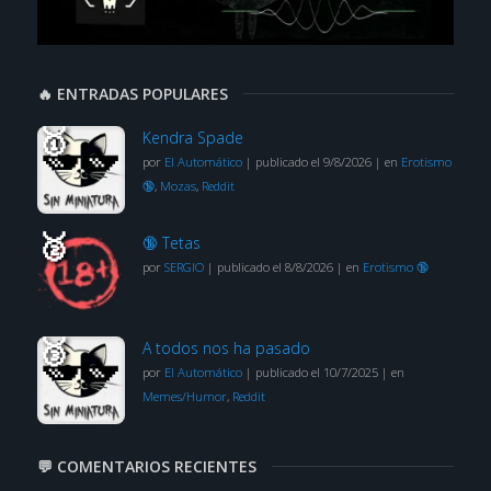
🔥 ENTRADAS POPULARES
Kendra Spade
por
El Automático
|
publicado el 9/8/2026
|
en
Erotismo
🔞
,
Mozas
,
Reddit
🔞 Tetas
por
SERGIO
|
publicado el 8/8/2026
|
en
Erotismo 🔞
A todos nos ha pasado
por
El Automático
|
publicado el 10/7/2025
|
en
Memes/Humor
,
Reddit
💬 COMENTARIOS RECIENTES