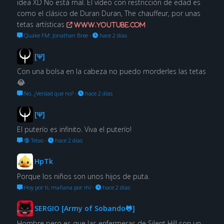
idea XD No está mal. El vídeo con restricción de edad es
como el clásico de Duran Duran, The chauffeur, por unas
tetas artísticas
www.youtube.com
Quake FM: Jonathan Bree
·
hace 2 días
[Ψ]
Con una bolsa en la cabeza no puedo morderles las tetas
😂
No. ¿Verdad que no?
·
hace 2 días
[Ψ]
El puterío es infinito. Viva el puterío!
🔞 Tetas
·
hace 2 días
HpTk
Porque los niños son unos hijos de puta.
Hoy por ti, mañana por mí
·
hace 2 días
SERGIO [Army of Sobando🐸]
Hombre pero es que las enfermeras de Silent Hill son un