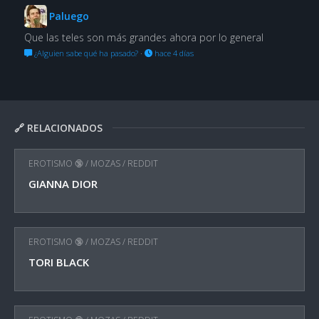
Paluego
Que las teles son más grandes ahora por lo general
¿Alguien sabe qué ha pasado?
·
hace 4 días
🔗 RELACIONADOS
EROTISMO 🔞
/
MOZAS
/
REDDIT
GIANNA DIOR
EROTISMO 🔞
/
MOZAS
/
REDDIT
TORI BLACK