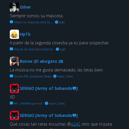
Oiher
Siempre somos su mascota.
Ahora la mascota eres tú…
·
ayer
HpTk
A partir de la segunda cosecha ya es para sospechar.
Hoy en la nave del misterio:
·
ayer
Bonox (El abogato )⚖
La música no me gusta demasiado, las tetas bien.
Quake FM: Jonathan Bree
·
hace 2 días
SERGIO [Army of Sobando🐸]
XD
No. ¿Verdad que no?
·
hace 2 días
SERGIO [Army of Sobando🐸]
Qué cosas tan raras escuchas @
q242
otro que ni puta