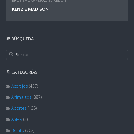
EROTISMO 🔞
/
MOZAS
/
REDDIT
KENZIE MADISON
🔎 BÚSQUEDA
🔖 CATEGORÍAS
Acertijos
(457)
Animalitos
(887)
Aportes
(135)
ASMR
(3)
Bonito
(702)