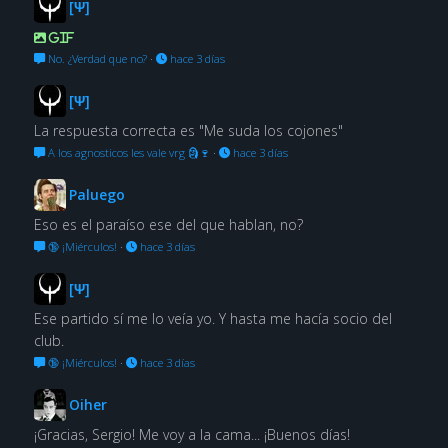
[Ψ]
GIF
No. ¿Verdad que no?
·
hace 3 días
[Ψ]
La respuesta correcta es "Me suda los cojones"
A los agnosticos les vale vrg 🗿🍷
·
hace 3 días
Paluego
Eso es el paraíso ese del que hablan, no?
🔞 ¡Miérculos!
·
hace 3 días
[Ψ]
Ese partido sí me lo veía yo. Y hasta me hacía socio del
club.
🔞 ¡Miérculos!
·
hace 3 días
Oiher
¡Gracias, Sergio! Me voy a la cama... ¡Buenos días!