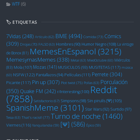
WTF
(6)
🏷️ ETIQUETAS
BME
(494)
Cómics
7Vidas
(248)
Artículo
(62)
Comida
(73)
(309)
Humor Negro
(108)
Hombres
(90)
La vintage
Drojas
(70)
FALSO
(63)
MemesEnEspanol
(3215)
de Bonox
(81)
MemesymasMemes
(338)
Miérculos
Metal
(63)
MiedOctubre
(60)
Mozas
(141)
Mola
(107)
MUSITETAS
(117)
(83)
MUSICULOS
(93)
música
Perrete
(304)
NSFW
(122)
Películas
(111)
Pantallazos
(94)
(60)
Porculación
Pin up
(307)
Picante
(117)
Plot twist
(75)
Pollas
(63)
Reddit
(350)
Quake FM
(242)
r/Interesting
(100)
(7858)
Sin pirulís [Ψ]
(105)
Simpsons
(98)
Satisfactorio
(67)
SpanishMeme
(3101)
Star Wars
(92)
Surtido
(97)
Turno de noche
(1460)
Tessa
(63)
That's racist!
(77)
[Ψ]
(586)
Viernes
(116)
Yanquilandia
(59)
Épico
(59)