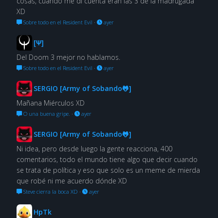
cosas, cuando me di cuenta eran las 3 de la madrugada
XD
Sobre todo en el Resident Evil
·
ayer
[Ψ]
Del Doom 3 mejor no hablamos.
Sobre todo en el Resident Evil
·
ayer
SERGIO [Army of Sobando🐸]
Mañana Miérculos XD
O una buena gripe.
·
ayer
SERGIO [Army of Sobando🐸]
Ni idea, pero desde luego la gente reacciona, 400
comentarios, todo el mundo tiene algo que decir cuando
se trata de política y eso que solo es un meme de mierda
que robé ni me acuerdo dónde XD
Steve cierra la boca XD
·
ayer
HpTk