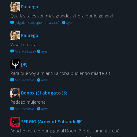
Paluego
Que las teles son más grandes ahora por lo general
¿Alguien sabe qué ha pasado?
·
ayer
Paluego
Vaya hembra!
Mia Malkova
·
ayer
[Ψ]
Para qué voy a miar tu alcoba pudiendo miarte a tí.
Mia Malkova
·
ayer
Bonox (El abogato )⚖
Pedazo mujerona.
Mia Malkova
·
ayer
SERGIO [Army of Sobando🐸]
Anoche me dio por jugar al Doom 3 precisamente, qué