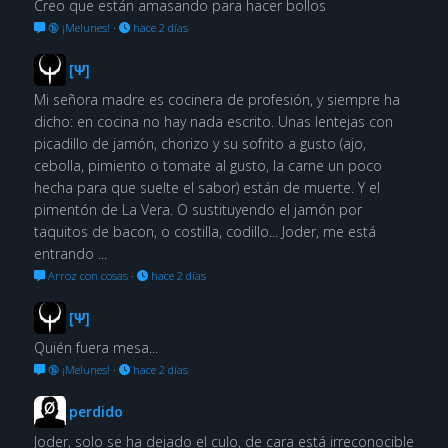
Creo que están amasando para hacer bollos
🔞 ¡Melunes!
·
hace 2 días
[Ψ]
Mi señora madre es cocinera de profesión, y siempre ha
dicho: en cocina no hay nada escrito. Unas lentejas con
picadillo de jamón, chorizo y su sofrito a gusto (ajo,
cebolla, pimiento o tomate al gusto, la carne un poco
hecha para que suelte el sabor) están de muerte. Y el
pimentón de La Vera. O sustituyendo el jamón por
taquitos de bacon, o costilla, codillo... Joder, me está
entrando ...
Arroz con cosas
·
hace 2 días
[Ψ]
Quién fuera mesa...
🔞 ¡Melunes!
·
hace 2 días
perdido
Joder, solo se ha dejado el culo, de cara está irreconocible