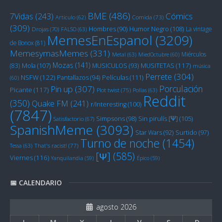
BME
(486)
Cómics
7Vidas
(243)
Artículo
(62)
Comida
(73)
(309)
Humor Negro
(108)
Hombres
(90)
La vintage
Drojas
(70)
FALSO
(63)
MemesEnEspanol
(3209)
de Bonox
(81)
MemesymasMemes
(331)
Miérculos
Metal
(63)
MiedOctubre
(60)
Mozas
(141)
Mola
(107)
MUSITETAS
(117)
(83)
MUSICULOS
(93)
música
Perrete
(304)
NSFW
(122)
Películas
(111)
Pantallazos
(94)
(60)
Porculación
Pin up
(307)
Picante
(117)
Plot twist
(75)
Pollas
(63)
Reddit
(350)
Quake FM
(241)
r/Interesting
(100)
(7847)
Sin pirulís [Ψ]
(105)
Simpsons
(98)
Satisfactorio
(67)
SpanishMeme
(3093)
Star Wars
(92)
Surtido
(97)
Turno de noche
(1454)
Tessa
(63)
That's racist!
(77)
[Ψ]
(585)
Viernes
(116)
Yanquilandia
(59)
Épico
(59)
📅 CALENDARIO
agosto 2026