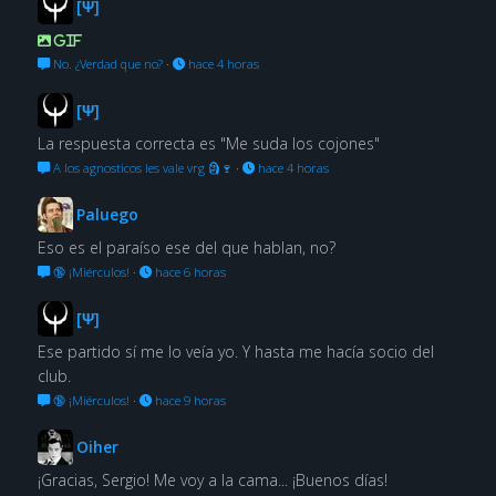
[Ψ]
GIF
No. ¿Verdad que no?
·
hace 4 horas
[Ψ]
La respuesta correcta es "Me suda los cojones"
A los agnosticos les vale vrg 🗿🍷
·
hace 4 horas
Paluego
Eso es el paraíso ese del que hablan, no?
🔞 ¡Miérculos!
·
hace 6 horas
[Ψ]
Ese partido sí me lo veía yo. Y hasta me hacía socio del
club.
🔞 ¡Miérculos!
·
hace 9 horas
Oiher
¡Gracias, Sergio! Me voy a la cama... ¡Buenos días!