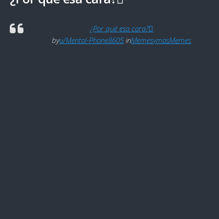
¿Por qué esa cara?🫪
by
u/Mental-Phone8605
in
MemesymasMemes