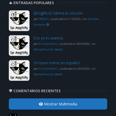
🔥 ENTRADAS POPULARES
[Jeroglífico] Adivina la solución
por
SERGIO
|
publicado el 21/3/2025
|
en
Acertijos
,
Erotismo 🔞
Eso ya es avaricia
por
El Automático
|
publicado el 30/4/2026
|
en
Memes/Humor
,
Reddit
Un buen meme en español
por
El Automático
|
publicado el 23/4/2026
|
en
Memes/Humor
,
Reddit
💬 COMENTARIOS RECIENTES
Mostrar Multimedia