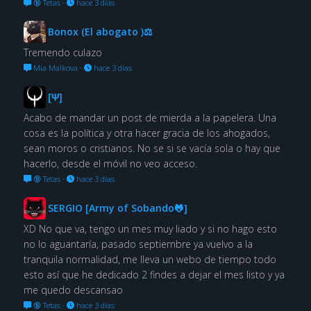
🔞 Tetas
·
hace 3 días
Bonox (El abogato )⚖
Tremendo culazo
Mia Malkova
·
hace 3 días
[Ψ]
Acabo de mandar un post de mierda a la papelera. Una
cosa es la política y otra hacer gracia de los ahogados,
sean moros o cristianos. No se si se vacía sola o hay que
hacerlo, desde el móvil no veo acceso.
🔞 Tetas
·
hace 3 días
SERGIO [Army of Sobando🐸]
XD No que va, tengo un mes muy liado y si no hago esto
no lo aguantaría, pasado septiembre ya vuelvo a la
tranquila normalidad, me lleva un webo de tiempo todo
esto así que he dedicado 2 findes a dejar el mes listo y ya
me quedo descansao
🔞 Tetas
·
hace 3 días