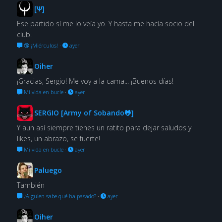
[Ψ]
Ese partido sí me lo veía yo. Y hasta me hacía socio del
club.
🔞 ¡Miérculos!
·
ayer
Oiher
¡Gracias, Sergio! Me voy a la cama... ¡Buenos días!
Mi vida en bucle
·
ayer
SERGIO [Army of Sobando🐸]
Y aun así siempre tienes un ratito para dejar saludos y
likes, un abrazo, se fuerte!
Mi vida en bucle
·
ayer
Paluego
También
¿Alguien sabe qué ha pasado?
·
ayer
Oiher