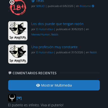
🔞 Tetas
por
SERGIO
|
publicado el 6/8/2026
|
en
Erotismo 🔞
Los dos puede que tengan razón
por
El Automático
|
publicado el 30/8/2025
|
en
Memes/Humor
,
Reddit
Una profesión muy constante
por
El Automático
|
publicado el 31/5/2026
|
en
Reddit
💬 COMENTARIOS RECIENTES
Mostrar Multimedia
[Ψ]
El puterío es infinito. Viva el puterío!