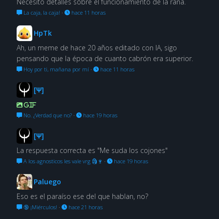
Necesito detalles sobre el funcionamiento de la rana.
La caja, la caja!
·
hace 11 horas
HpTk
Ah, un meme de hace 20 años editado con IA, sigo
pensando que la época de cuanto cabrón era superior.
Hoy por ti, mañana por mí
·
hace 11 horas
[Ψ]
GIF
No. ¿Verdad que no?
·
hace 19 horas
[Ψ]
La respuesta correcta es "Me suda los cojones"
A los agnosticos les vale vrg 🗿🍷
·
hace 19 horas
Paluego
Eso es el paraíso ese del que hablan, no?
🔞 ¡Miérculos!
·
hace 21 horas