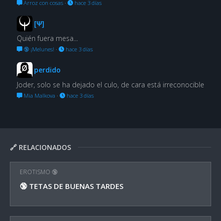
Arroz con cosas
·
hace 3 días
[Ψ]
Quién fuera mesa...
🔞 ¡Melunes!
·
hace 3 días
perdido
Joder, solo se ha dejado el culo, de cara está irreconocible
Mia Malkova
·
hace 3 días
🔗 RELACIONADOS
EROTISMO 🔞
🔞 TETAS DE BUENAS TARDES