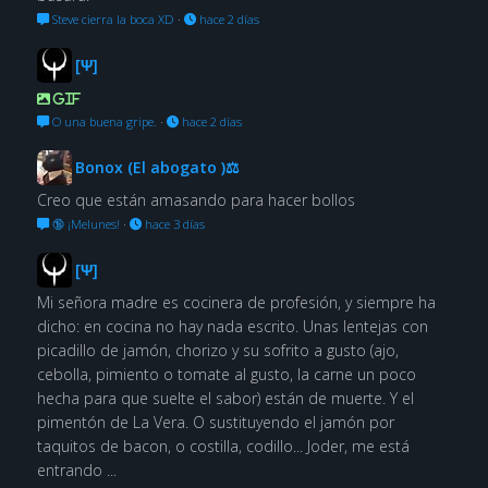
Steve cierra la boca XD
·
hace 2 días
[Ψ]
GIF
O una buena gripe.
·
hace 2 días
Bonox (El abogato )⚖
Creo que están amasando para hacer bollos
🔞 ¡Melunes!
·
hace 3 días
[Ψ]
Mi señora madre es cocinera de profesión, y siempre ha
dicho: en cocina no hay nada escrito. Unas lentejas con
picadillo de jamón, chorizo y su sofrito a gusto (ajo,
cebolla, pimiento o tomate al gusto, la carne un poco
hecha para que suelte el sabor) están de muerte. Y el
pimentón de La Vera. O sustituyendo el jamón por
taquitos de bacon, o costilla, codillo... Joder, me está
entrando ...