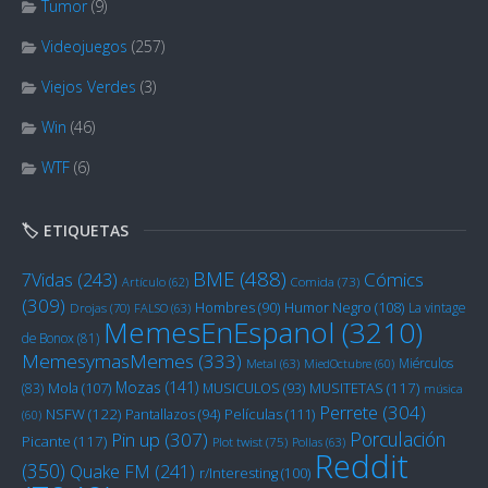
Tumor
(9)
Videojuegos
(257)
Viejos Verdes
(3)
Win
(46)
WTF
(6)
🏷️ ETIQUETAS
BME
(488)
Cómics
7Vidas
(243)
Artículo
(62)
Comida
(73)
(309)
Humor Negro
(108)
Hombres
(90)
La vintage
Drojas
(70)
FALSO
(63)
MemesEnEspanol
(3210)
de Bonox
(81)
MemesymasMemes
(333)
Miérculos
Metal
(63)
MiedOctubre
(60)
Mozas
(141)
Mola
(107)
MUSITETAS
(117)
(83)
MUSICULOS
(93)
música
Perrete
(304)
NSFW
(122)
Películas
(111)
Pantallazos
(94)
(60)
Porculación
Pin up
(307)
Picante
(117)
Plot twist
(75)
Pollas
(63)
Reddit
(350)
Quake FM
(241)
r/Interesting
(100)