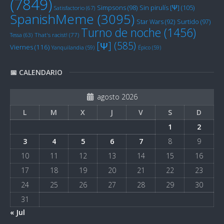
(7849)
Sin pirulís [Ψ]
(105)
Simpsons
(98)
Satisfactorio
(67)
SpanishMeme
(3095)
Star Wars
(92)
Surtido
(97)
Turno de noche
(1456)
Tessa
(63)
That's racist!
(77)
[Ψ]
(585)
Viernes
(116)
Yanquilandia
(59)
Épico
(59)
📅 CALENDARIO
agosto 2026
L
M
X
J
V
S
D
1
2
3
4
5
6
7
8
9
10
11
12
13
14
15
16
17
18
19
20
21
22
23
24
25
26
27
28
29
30
31
« Jul