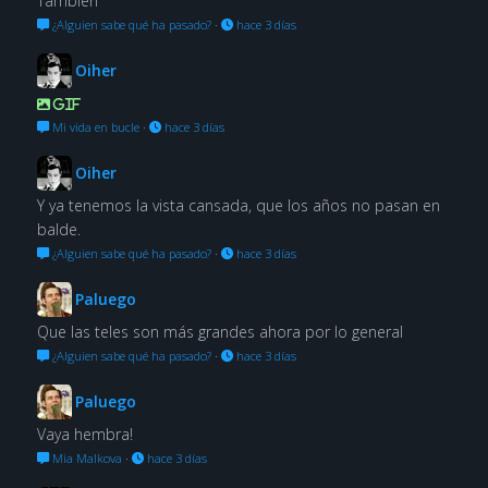
También
¿Alguien sabe qué ha pasado?
·
hace 3 días
Oiher
GIF
Mi vida en bucle
·
hace 3 días
Oiher
Y ya tenemos la vista cansada, que los años no pasan en
balde.
¿Alguien sabe qué ha pasado?
·
hace 3 días
Paluego
Que las teles son más grandes ahora por lo general
¿Alguien sabe qué ha pasado?
·
hace 3 días
Paluego
Vaya hembra!
Mia Malkova
·
hace 3 días