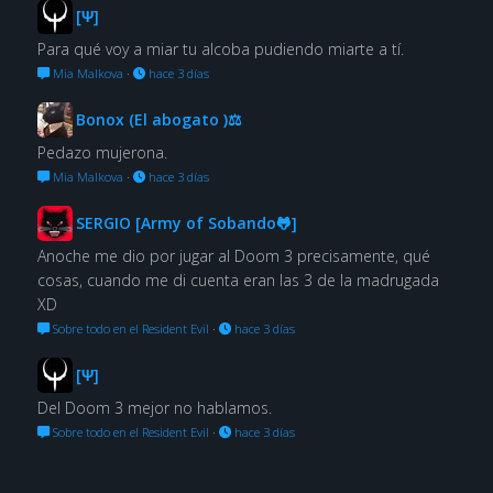
[Ψ]
Para qué voy a miar tu alcoba pudiendo miarte a tí.
Mia Malkova
·
hace 3 días
Bonox (El abogato )⚖
Pedazo mujerona.
Mia Malkova
·
hace 3 días
SERGIO [Army of Sobando🐸]
Anoche me dio por jugar al Doom 3 precisamente, qué
cosas, cuando me di cuenta eran las 3 de la madrugada
XD
Sobre todo en el Resident Evil
·
hace 3 días
[Ψ]
Del Doom 3 mejor no hablamos.
Sobre todo en el Resident Evil
·
hace 3 días