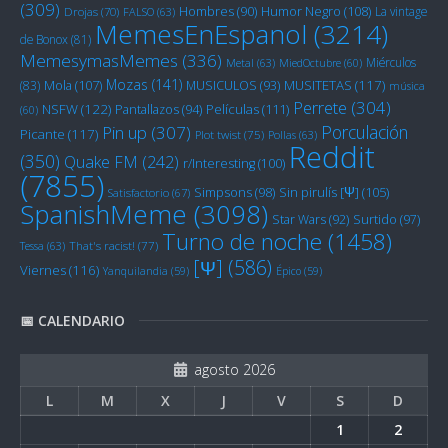
(309)
Humor Negro
(108)
Hombres
(90)
La vintage
Drojas
(70)
FALSO
(63)
MemesEnEspanol
(3214)
de Bonox
(81)
MemesymasMemes
(336)
Miérculos
Metal
(63)
MiedOctubre
(60)
Mozas
(141)
Mola
(107)
MUSITETAS
(117)
(83)
MUSICULOS
(93)
música
Perrete
(304)
NSFW
(122)
Películas
(111)
Pantallazos
(94)
(60)
Porculación
Pin up
(307)
Picante
(117)
Plot twist
(75)
Pollas
(63)
Reddit
(350)
Quake FM
(242)
r/Interesting
(100)
(7855)
Sin pirulís [Ψ]
(105)
Simpsons
(98)
Satisfactorio
(67)
SpanishMeme
(3098)
Star Wars
(92)
Surtido
(97)
Turno de noche
(1458)
Tessa
(63)
That's racist!
(77)
[Ψ]
(586)
Viernes
(116)
Yanquilandia
(59)
Épico
(59)
📅 CALENDARIO
agosto 2026
L
M
X
J
V
S
D
1
2