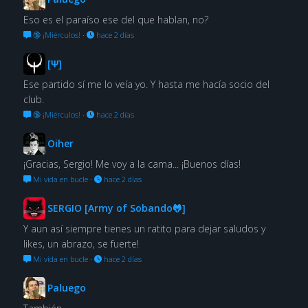
Eso es el paraíso ese del que hablan, no?
🔞 ¡Miérculos!
·
hace 2 días
[Ψ]
Ese partido sí me lo veía yo. Y hasta me hacía socio del
club.
🔞 ¡Miérculos!
·
hace 2 días
Oiher
¡Gracias, Sergio! Me voy a la cama... ¡Buenos días!
Mi vida en bucle
·
hace 2 días
SERGIO [Army of Sobando🐸]
Y aun así siempre tienes un ratito para dejar saludos y
likes, un abrazo, se fuerte!
Mi vida en bucle
·
hace 2 días
Paluego