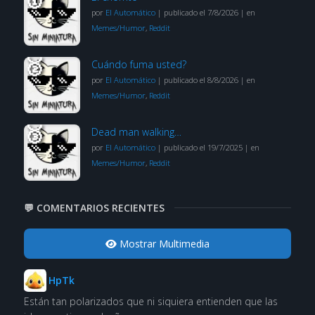
por
El Automático
|
publicado el 7/8/2026
|
en
Memes/Humor
,
Reddit
Cuándo fuma usted?
por
El Automático
|
publicado el 8/8/2026
|
en
Memes/Humor
,
Reddit
Dead man walking…
por
El Automático
|
publicado el 19/7/2025
|
en
Memes/Humor
,
Reddit
💬 COMENTARIOS RECIENTES
Mostrar Multimedia
HpTk
Están tan polarizados que ni siquiera entienden que las