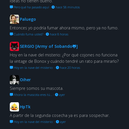
ideas no tienen dueño.
Pero qué ha pasado aquí
·
hace 58 minutos
Paluego
Entonces yo podría fumar ahora mismo, pero ya no fumo.
Cuándo fuma usted?
·
hace 8 horas
SERGIO [Army of Sobando🐸]
Hoy en la nave del misterio: ¿Por qué cojones no funciona
la vintage de Bonox y cuándo tendré un rato para mirarlo?
Hoy en la nave del misterio:
·
hace 20 horas
Oiher
Siempre somos su mascota.
Ahora la mascota eres tú…
·
ayer
HpTk
A partir de la segunda cosecha ya es para sospechar.
Hoy en la nave del misterio:
·
ayer