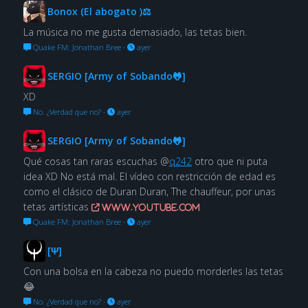
Bonox (El abogato )⚖
La música no me gusta demasiado, las tetas bien.
Quake FM: Jonathan Bree
·
ayer
SERGIO [Army of Sobando🐸]
XD
No. ¿Verdad que no?
·
ayer
SERGIO [Army of Sobando🐸]
Qué cosas tan raras escuchas @
q242
otro que ni puta
idea XD No está mal. El vídeo con restricción de edad es
como el clásico de Duran Duran, The chauffeur, por unas
tetas artísticas
www.youtube.com
Quake FM: Jonathan Bree
·
ayer
[Ψ]
Con una bolsa en la cabeza no puedo morderles las tetas
😂
No. ¿Verdad que no?
·
ayer