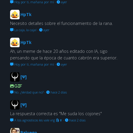
Hoy por ti, mañana por mí
·
ayer
HpTk
Necesito detalles sobre el funcionamiento de la rana.
La caja, la caja!
·
ayer
HpTk
Ah, un meme de hace 20 años editado con IA, sigo
pensando que la época de cuanto cabrón era superior.
Hoy por ti, mañana por mí
·
ayer
[Ψ]
GIF
No. ¿Verdad que no?
·
hace 2 días
[Ψ]
La respuesta correcta es "Me suda los cojones"
A los agnosticos les vale vrg 🗿🍷
·
hace 2 días
Paluego