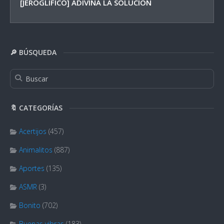
[JEROGLÍFICO] ADIVINA LA SOLUCIÓN
🔎 BÚSQUEDA
🔖 CATEGORÍAS
Acertijos
(457)
Animalitos
(887)
Aportes
(135)
ASMR
(3)
Bonito
(702)
Buenas vibras
(183)