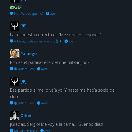
GIF
No. ¿Verdad que no?
·
ayer
[Ψ]
La respuesta correcta es "Me suda los cojones"
A los agnosticos les vale vrg 🗿🍷
·
ayer
Paluego
Eso es el paraíso ese del que hablan, no?
🔞 ¡Miérculos!
·
ayer
[Ψ]
Ese partido sí me lo veía yo. Y hasta me hacía socio del
club.
🔞 ¡Miérculos!
·
ayer
Oiher
¡Gracias, Sergio! Me voy a la cama... ¡Buenos días!
Mi vida en bucle
·
ayer