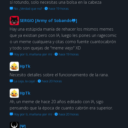
sí rotundo, solo necesitas una bolsa en la cabeza
No. ¿Verdad que no?
·
hace 19 horas
SERGIO [Army of Sobando🐸]
Hay una estúpida manía de rehacer los mismos memes
que ya existian pero con IA, luego les pones un ragecomic
o un meme cualquiera y citas como fuente cuantocabrón
y todo son quejas de "meme viejo" XD
Hoy por ti, mañana por mí
·
hace 19 horas
HpTk
Necesito detalles sobre el funcionamiento de la rana.
La caja, la caja!
·
hace 20 horas
HpTk
Ah, un meme de hace 20 años editado con IA, sigo
pensando que la época de cuanto cabrón era superior.
Hoy por ti, mañana por mí
·
hace 20 horas
[Ψ]