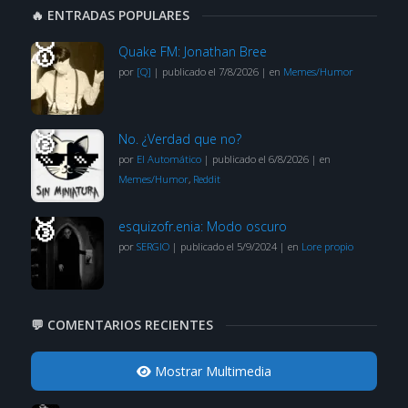
🔥 ENTRADAS POPULARES
Quake FM: Jonathan Bree
por
[Q]
|
publicado el 7/8/2026
|
en
Memes/Humor
No. ¿Verdad que no?
por
El Automático
|
publicado el 6/8/2026
|
en
Memes/Humor
,
Reddit
esquizofr.enia: Modo oscuro
por
SERGIO
|
publicado el 5/9/2024
|
en
Lore propio
💬 COMENTARIOS RECIENTES
Mostrar Multimedia