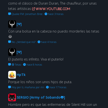
como el clásico de Duran Duran, The chauffeur, por unas
tetas artísticas
www.youtube.com
Quake FM: Jonathan Bree
·
hace 3 horas
[Ψ]
Con una bolsa en la cabeza no puedo morderles las tetas
😂
No. ¿Verdad que no?
·
hace 4 horas
[Ψ]
El puterío es infinito. Viva el puterío!
🔞 Tetas
·
hace 8 horas
HpTk
Porque los niños son unos hijos de puta.
Hoy por ti, mañana por mí
·
hace 17 horas
SERGIO [Army of Sobando🐸]
Hombre pero es que las enfermeras de Silent Hill son un