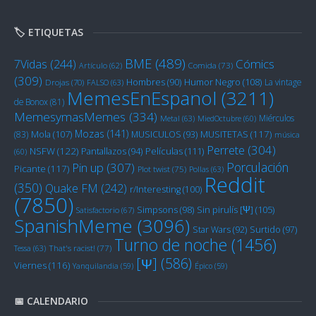
🏷️ ETIQUETAS
BME
(489)
Cómics
7Vidas
(244)
Artículo
(62)
Comida
(73)
(309)
Humor Negro
(108)
Hombres
(90)
La vintage
Drojas
(70)
FALSO
(63)
MemesEnEspanol
(3211)
de Bonox
(81)
MemesymasMemes
(334)
Miérculos
Metal
(63)
MiedOctubre
(60)
Mozas
(141)
Mola
(107)
MUSITETAS
(117)
(83)
MUSICULOS
(93)
música
Perrete
(304)
NSFW
(122)
Películas
(111)
Pantallazos
(94)
(60)
Porculación
Pin up
(307)
Picante
(117)
Plot twist
(75)
Pollas
(63)
Reddit
(350)
Quake FM
(242)
r/Interesting
(100)
(7850)
Sin pirulís [Ψ]
(105)
Simpsons
(98)
Satisfactorio
(67)
SpanishMeme
(3096)
Star Wars
(92)
Surtido
(97)
Turno de noche
(1456)
Tessa
(63)
That's racist!
(77)
[Ψ]
(586)
Viernes
(116)
Yanquilandia
(59)
Épico
(59)
📅 CALENDARIO