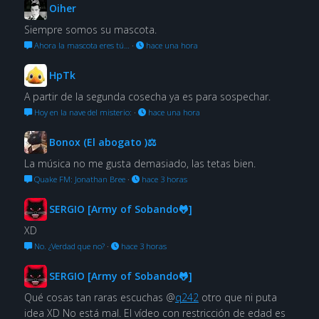
Oiher
Siempre somos su mascota.
Ahora la mascota eres tú…
·
hace una hora
HpTk
A partir de la segunda cosecha ya es para sospechar.
Hoy en la nave del misterio:
·
hace una hora
Bonox (El abogato )⚖
La música no me gusta demasiado, las tetas bien.
Quake FM: Jonathan Bree
·
hace 3 horas
SERGIO [Army of Sobando🐸]
XD
No. ¿Verdad que no?
·
hace 3 horas
SERGIO [Army of Sobando🐸]
Qué cosas tan raras escuchas @
q242
otro que ni puta
idea XD No está mal. El vídeo con restricción de edad es