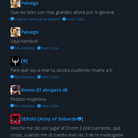
Paluego
Que las teles son más grandes ahora por lo general
¿Alguien sabe qué ha pasado?
·
hace 2 días
Paluego
Vaya hembra!
Mia Malkova
·
hace 2 días
[Ψ]
Para qué voy a miar tu alcoba pudiendo miarte a tí.
Mia Malkova
·
hace 2 días
Bonox (El abogato )⚖
Pedazo mujerona.
Mia Malkova
·
hace 2 días
SERGIO [Army of Sobando🐸]
Anoche me dio por jugar al Doom 3 precisamente, qué
cosas, cuando me di cuenta eran las 3 de la madrugada