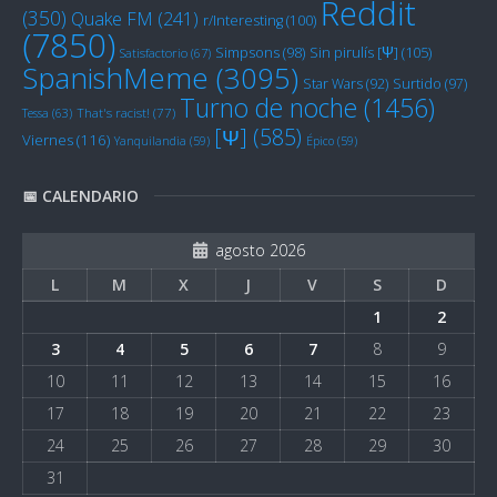
Reddit
(350)
Quake FM
(241)
r/Interesting
(100)
(7850)
Sin pirulís [Ψ]
(105)
Simpsons
(98)
Satisfactorio
(67)
SpanishMeme
(3095)
Star Wars
(92)
Surtido
(97)
Turno de noche
(1456)
Tessa
(63)
That's racist!
(77)
[Ψ]
(585)
Viernes
(116)
Yanquilandia
(59)
Épico
(59)
📅 CALENDARIO
agosto 2026
L
M
X
J
V
S
D
1
2
3
4
5
6
7
8
9
10
11
12
13
14
15
16
17
18
19
20
21
22
23
24
25
26
27
28
29
30
31