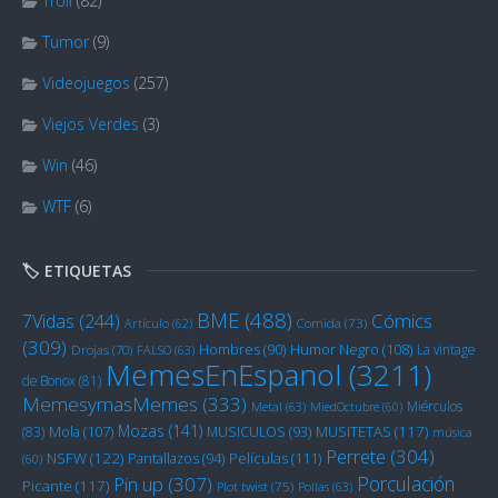
Troll
(82)
Tumor
(9)
Videojuegos
(257)
Viejos Verdes
(3)
Win
(46)
WTF
(6)
🏷️ ETIQUETAS
BME
(488)
Cómics
7Vidas
(244)
Artículo
(62)
Comida
(73)
(309)
Humor Negro
(108)
Hombres
(90)
La vintage
Drojas
(70)
FALSO
(63)
MemesEnEspanol
(3211)
de Bonox
(81)
MemesymasMemes
(333)
Miérculos
Metal
(63)
MiedOctubre
(60)
Mozas
(141)
Mola
(107)
MUSITETAS
(117)
(83)
MUSICULOS
(93)
música
Perrete
(304)
NSFW
(122)
Películas
(111)
Pantallazos
(94)
(60)
Porculación
Pin up
(307)
Picante
(117)
Plot twist
(75)
Pollas
(63)