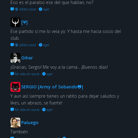
Eso es el paraíso ese del que hablan, no?
🔞 ¡Miérculos!
·
ayer
[Ψ]
Ese partido sí me lo veía yo. Y hasta me hacía socio del
club.
🔞 ¡Miérculos!
·
ayer
Oiher
¡Gracias, Sergio! Me voy a la cama... ¡Buenos días!
Mi vida en bucle
·
ayer
SERGIO [Army of Sobando🐸]
Y aun así siempre tienes un ratito para dejar saludos y
likes, un abrazo, se fuerte!
Mi vida en bucle
·
ayer
Paluego
También