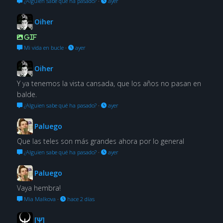
¿Alguien sabe qué ha pasado?
·
ayer
Oiher
GIF
Mi vida en bucle
·
ayer
Oiher
Y ya tenemos la vista cansada, que los años no pasan en
balde.
¿Alguien sabe qué ha pasado?
·
ayer
Paluego
Que las teles son más grandes ahora por lo general
¿Alguien sabe qué ha pasado?
·
ayer
Paluego
Vaya hembra!
Mia Malkova
·
hace 2 días
[Ψ]