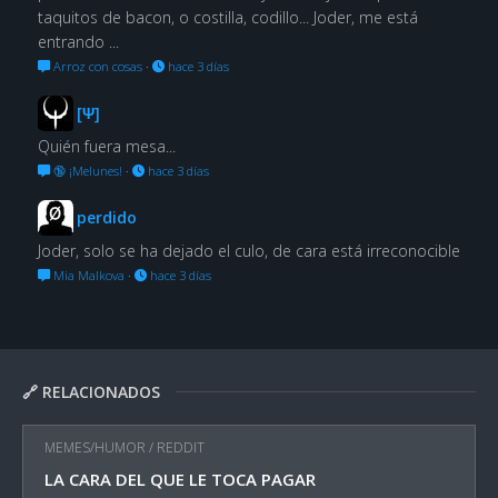
taquitos de bacon, o costilla, codillo... Joder, me está
entrando ...
Arroz con cosas
·
hace 3 días
[Ψ]
Quién fuera mesa...
🔞 ¡Melunes!
·
hace 3 días
perdido
Joder, solo se ha dejado el culo, de cara está irreconocible
Mia Malkova
·
hace 3 días
🔗 RELACIONADOS
MEMES/HUMOR
/
REDDIT
LA CARA DEL QUE LE TOCA PAGAR