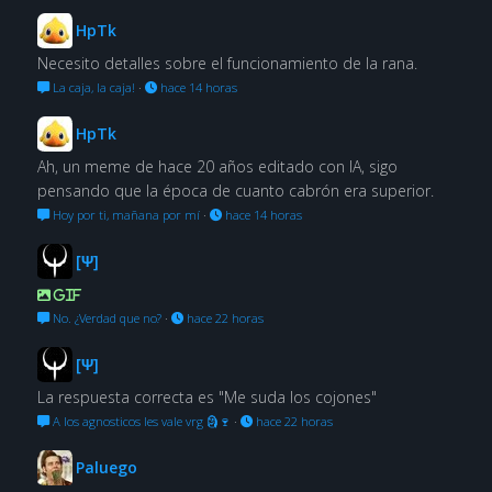
HpTk
Necesito detalles sobre el funcionamiento de la rana.
La caja, la caja!
·
hace 14 horas
HpTk
Ah, un meme de hace 20 años editado con IA, sigo
pensando que la época de cuanto cabrón era superior.
Hoy por ti, mañana por mí
·
hace 14 horas
[Ψ]
GIF
No. ¿Verdad que no?
·
hace 22 horas
[Ψ]
La respuesta correcta es "Me suda los cojones"
A los agnosticos les vale vrg 🗿🍷
·
hace 22 horas
Paluego