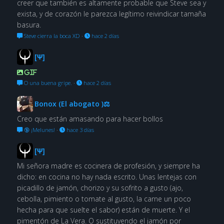
creer que también es altamente probable que Steve sea y
exista, y de corazón le parezca legítimo reivindicar tamaña
basura.
Steve cierra la boca XD
·
hace 2 días
[Ψ]
GIF
O una buena gripe.
·
hace 2 días
Bonox (El abogato )⚖
Creo que están amasando para hacer bollos
🔞 ¡Melunes!
·
hace 3 días
[Ψ]
Mi señora madre es cocinera de profesión, y siempre ha
dicho: en cocina no hay nada escrito. Unas lentejas con
picadillo de jamón, chorizo y su sofrito a gusto (ajo,
cebolla, pimiento o tomate al gusto, la carne un poco
hecha para que suelte el sabor) están de muerte. Y el
pimentón de La Vera. O sustituyendo el jamón por