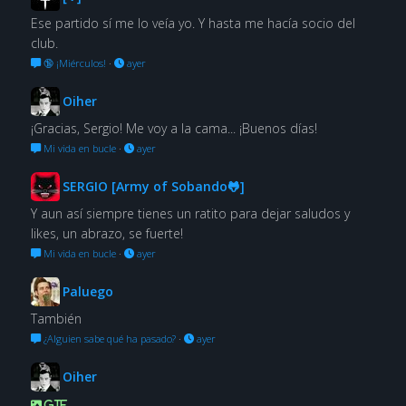
Ese partido sí me lo veía yo. Y hasta me hacía socio del
club.
🔞 ¡Miérculos!
·
ayer
Oiher
¡Gracias, Sergio! Me voy a la cama... ¡Buenos días!
Mi vida en bucle
·
ayer
SERGIO [Army of Sobando🐸]
Y aun así siempre tienes un ratito para dejar saludos y
likes, un abrazo, se fuerte!
Mi vida en bucle
·
ayer
Paluego
También
¿Alguien sabe qué ha pasado?
·
ayer
Oiher
GIF