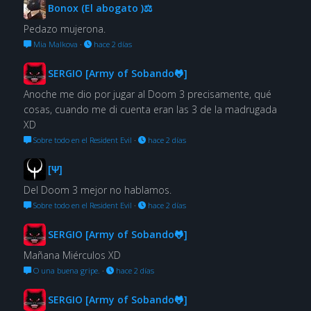
Bonox (El abogato )⚖
Pedazo mujerona.
Mia Malkova
·
hace 2 días
SERGIO [Army of Sobando🐸]
Anoche me dio por jugar al Doom 3 precisamente, qué
cosas, cuando me di cuenta eran las 3 de la madrugada
XD
Sobre todo en el Resident Evil
·
hace 2 días
[Ψ]
Del Doom 3 mejor no hablamos.
Sobre todo en el Resident Evil
·
hace 2 días
SERGIO [Army of Sobando🐸]
Mañana Miérculos XD
O una buena gripe.
·
hace 2 días
SERGIO [Army of Sobando🐸]