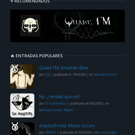
⭐ RECOMENDADOS
🔥 ENTRADAS POPULARES
Quake FM: Jonathan Bree
por
[Q]
|
publicado el 7/8/2026
|
en
Memes/Humor
No. ¿Verdad que no?
por
El Automático
|
publicado el 6/8/2026
|
en
Memes/Humor
,
Reddit
esquizofr.enia: Modo oscuro
por
SERGIO
|
publicado el 5/9/2024
|
en
Lore propio