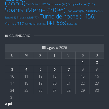
(7850)
Sin pirulís [Ψ]
(105)
Simpsons
(98)
Satisfactorio
(67)
SpanishMeme
(3096)
Star Wars
(92)
Surtido
(97)
Turno de noche
(1456)
Tessa
(63)
That's racist!
(77)
[Ψ]
(586)
Viernes
(116)
Yanquilandia
(59)
Épico
(59)
📅 CALENDARIO
agosto 2026
L
M
X
J
V
S
D
1
2
3
4
5
6
7
8
9
10
11
12
13
14
15
16
17
18
19
20
21
22
23
24
25
26
27
28
29
30
31
« Jul