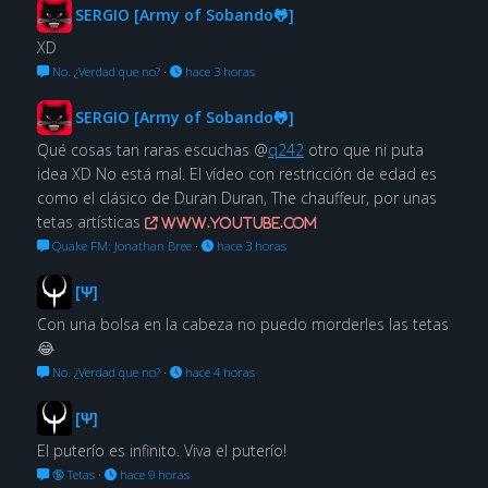
SERGIO [Army of Sobando🐸]
XD
No. ¿Verdad que no?
·
hace 3 horas
SERGIO [Army of Sobando🐸]
Qué cosas tan raras escuchas @
q242
otro que ni puta
idea XD No está mal. El vídeo con restricción de edad es
como el clásico de Duran Duran, The chauffeur, por unas
tetas artísticas
www.youtube.com
Quake FM: Jonathan Bree
·
hace 3 horas
[Ψ]
Con una bolsa en la cabeza no puedo morderles las tetas
😂
No. ¿Verdad que no?
·
hace 4 horas
[Ψ]
El puterío es infinito. Viva el puterío!
🔞 Tetas
·
hace 9 horas