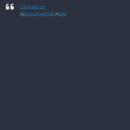
Curvy wet ass
by
u/SquirtingTrap
in
nsfw