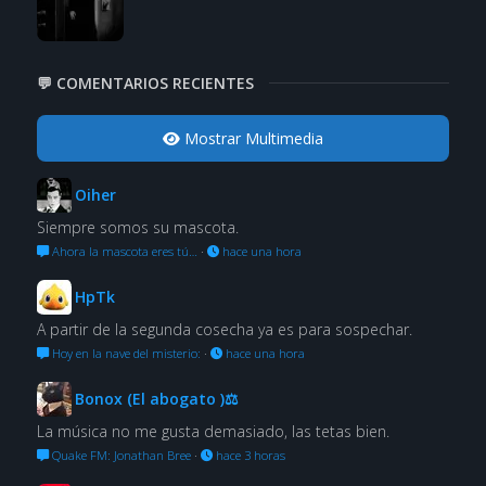
💬 COMENTARIOS RECIENTES
Mostrar Multimedia
Oiher
Siempre somos su mascota.
Ahora la mascota eres tú…
·
hace una hora
HpTk
A partir de la segunda cosecha ya es para sospechar.
Hoy en la nave del misterio:
·
hace una hora
Bonox (El abogato )⚖
La música no me gusta demasiado, las tetas bien.
Quake FM: Jonathan Bree
·
hace 3 horas