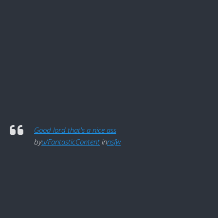
Good lord that's a nice ass
by
u/FantasticContent
in
nsfw