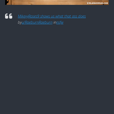
MikeyyRoses9 shows us what that ass does
by
u/RaeburnRaeburn
in
nsfw