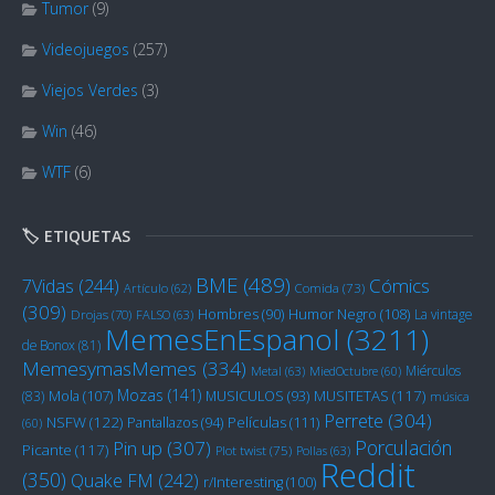
Tumor
(9)
Videojuegos
(257)
Viejos Verdes
(3)
Win
(46)
WTF
(6)
🏷️ ETIQUETAS
BME
(489)
Cómics
7Vidas
(244)
Artículo
(62)
Comida
(73)
(309)
Humor Negro
(108)
Hombres
(90)
La vintage
Drojas
(70)
FALSO
(63)
MemesEnEspanol
(3211)
de Bonox
(81)
MemesymasMemes
(334)
Miérculos
Metal
(63)
MiedOctubre
(60)
Mozas
(141)
Mola
(107)
MUSITETAS
(117)
(83)
MUSICULOS
(93)
música
Perrete
(304)
NSFW
(122)
Películas
(111)
Pantallazos
(94)
(60)
Porculación
Pin up
(307)
Picante
(117)
Plot twist
(75)
Pollas
(63)
Reddit
(350)
Quake FM
(242)
r/Interesting
(100)