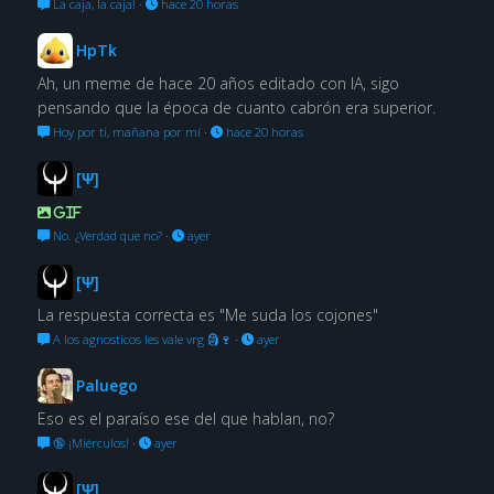
La caja, la caja!
·
hace 20 horas
HpTk
Ah, un meme de hace 20 años editado con IA, sigo
pensando que la época de cuanto cabrón era superior.
Hoy por ti, mañana por mí
·
hace 20 horas
[Ψ]
GIF
No. ¿Verdad que no?
·
ayer
[Ψ]
La respuesta correcta es "Me suda los cojones"
A los agnosticos les vale vrg 🗿🍷
·
ayer
Paluego
Eso es el paraíso ese del que hablan, no?
🔞 ¡Miérculos!
·
ayer
[Ψ]