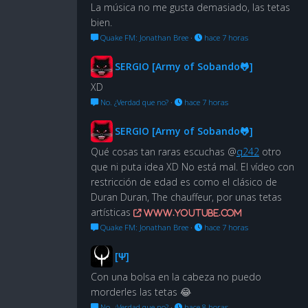
La música no me gusta demasiado, las tetas
bien.
Quake FM: Jonathan Bree
·
hace 7 horas
SERGIO [Army of Sobando🐸]
XD
No. ¿Verdad que no?
·
hace 7 horas
SERGIO [Army of Sobando🐸]
Qué cosas tan raras escuchas @
q242
otro
que ni puta idea XD No está mal. El vídeo con
restricción de edad es como el clásico de
Duran Duran, The chauffeur, por unas tetas
artísticas
www.youtube.com
Quake FM: Jonathan Bree
·
hace 7 horas
[Ψ]
Con una bolsa en la cabeza no puedo
morderles las tetas 😂
No. ¿Verdad que no?
·
hace 8 horas