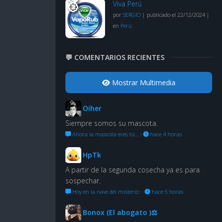
Viva Perú
por
SERGIO
|
publicado el 22/12/2024
|
en
Perú
💬 COMENTARIOS RECIENTES
Mostrar Multimedia
Oiher
Siempre somos su mascota.
Ahora la mascota eres tú…
·
hace 4 horas
HpTk
A partir de la segunda cosecha ya es para
sospechar.
Hoy en la nave del misterio:
·
hace 5 horas
Bonox (El abogato )⚖