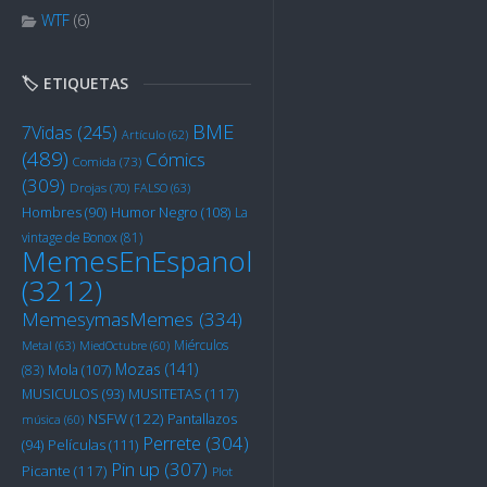
WTF
(6)
🏷️ ETIQUETAS
BME
7Vidas
(245)
Artículo
(62)
(489)
Cómics
Comida
(73)
(309)
Drojas
(70)
FALSO
(63)
Humor Negro
(108)
Hombres
(90)
La
vintage de Bonox
(81)
MemesEnEspanol
(3212)
MemesymasMemes
(334)
Miérculos
Metal
(63)
MiedOctubre
(60)
Mozas
(141)
Mola
(107)
(83)
MUSITETAS
(117)
MUSICULOS
(93)
NSFW
(122)
Pantallazos
música
(60)
Perrete
(304)
Películas
(111)
(94)
Pin up
(307)
Picante
(117)
Plot