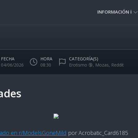
INFORMACIÓN ℹ️
PRIVACIDAD
🔒
NORMAS
DE
FECHA
HORA
CATEGORÍA(S)
USO
04/06/2026
08:30
Erotismo 🔞
,
Mozas
,
Reddit
🚸
ades
cado en r/ModelsGoneMild
por Acrobatic_Card6185