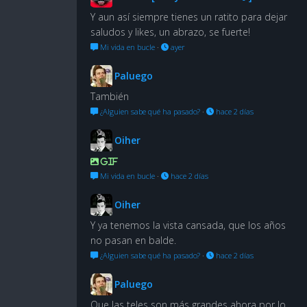
Y aun así siempre tienes un ratito para dejar
saludos y likes, un abrazo, se fuerte!
Mi vida en bucle
·
ayer
Paluego
También
¿Alguien sabe qué ha pasado?
·
hace 2 días
Oiher
GIF
Mi vida en bucle
·
hace 2 días
Oiher
Y ya tenemos la vista cansada, que los años
no pasan en balde.
¿Alguien sabe qué ha pasado?
·
hace 2 días
Paluego
Que las teles son más grandes ahora por lo