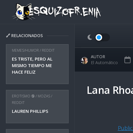
Skip
to
content
🔗 RELACIONADOS
MEMES/HUMOR
/
REDDIT
AUTOR
ES TRISTE, PERO AL
El Automático
MISMO TIEMPO ME
HACE FELIZ
Lana Rho
EROTISMO 🔞
/
MOZAS
/
REDDIT
LAUREN PHILLIPS
Publi