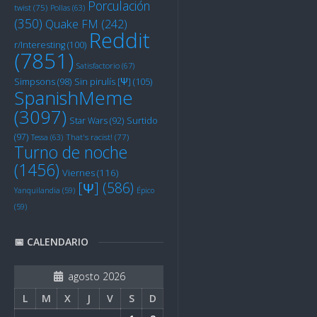
Porculación
twist
(75)
Pollas
(63)
(350)
Quake FM
(242)
Reddit
r/Interesting
(100)
(7851)
Satisfactorio
(67)
Sin pirulís [Ψ]
(105)
Simpsons
(98)
SpanishMeme
(3097)
Star Wars
(92)
Surtido
(97)
Tessa
(63)
That's racist!
(77)
Turno de noche
(1456)
Viernes
(116)
[Ψ]
(586)
Yanquilandia
(59)
Épico
(59)
📅 CALENDARIO
agosto 2026
L
M
X
J
V
S
D