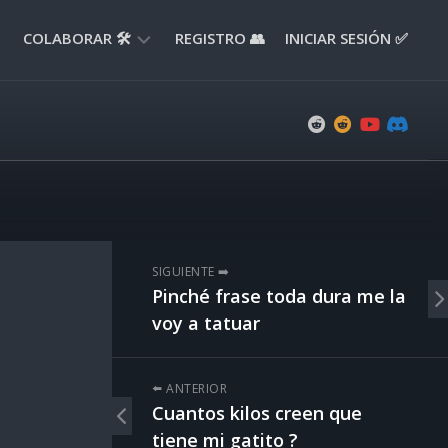
COLABORAR 🛠️
REGISTRO 👥
INICIAR SESIÓN ✅
ENVIAR
APORTE
📝
ENVIAR
REPORTE
🚧
SUGERENCIAS
SIGUIENTE ➡️
💡
Pinché frase toda dura me la
voy a tatuar
⬅️ ANTERIOR
Cuantos kilos creen que
tiene mi gatito ?