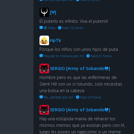
[Ψ]
El puterío es infinito. Viva el puterío!
🔞 Tetas
·
hace 12 horas
HpTk
Porque los niños son unos hijos de puta.
Hoy por ti, mañana por mí
·
hace 21 horas
SERGIO [Army of Sobando🐸]
Hombre pero es que las enfermeras de
Silent Hill son un sí rotundo, solo necesitas
una bolsa en la cabeza
No. ¿Verdad que no?
·
hace 23 horas
SERGIO [Army of Sobando🐸]
Hay una estúpida manía de rehacer los
mismos memes que ya existian pero con IA,
luego les pones un ragecomic o un meme