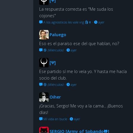
[Ψ]
La respuesta correcta es "Me suda los
cojones"
A los agnosticos les vale vrg 🗿🍷
·
ayer
Paluego
Eso es el paraíso ese del que hablan, no?
🔞 ¡Miérculos!
·
ayer
[Ψ]
Ese partido sí me lo veía yo. Y hasta me hacía
socio del club.
🔞 ¡Miérculos!
·
ayer
Oiher
¡Gracias, Sergio! Me voy a la cama... ¡Buenos
días!
Mi vida en bucle
·
ayer
SERGIO [Army of Sobando🐸]