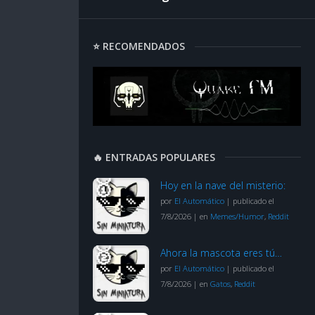
⭐ RECOMENDADOS
🔥 ENTRADAS POPULARES
Hoy en la nave del misterio:
por
El Automático
|
publicado el
7/8/2026
|
en
Memes/Humor
,
Reddit
Ahora la mascota eres tú…
por
El Automático
|
publicado el
7/8/2026
|
en
Gatos
,
Reddit