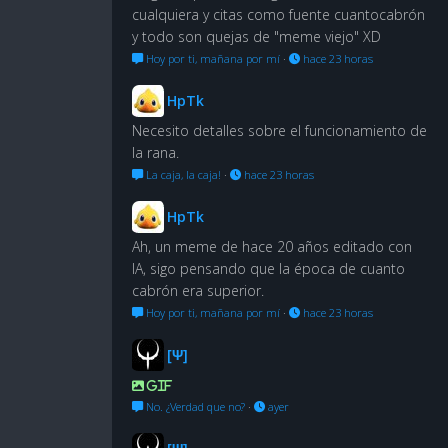
cualquiera y citas como fuente cuantocabrón
y todo son quejas de "meme viejo" XD
Hoy por ti, mañana por mí
·
hace 23 horas
HpTk
Necesito detalles sobre el funcionamiento de
la rana.
La caja, la caja!
·
hace 23 horas
HpTk
Ah, un meme de hace 20 años editado con
IA, sigo pensando que la época de cuanto
cabrón era superior.
Hoy por ti, mañana por mí
·
hace 23 horas
[Ψ]
GIF
No. ¿Verdad que no?
·
ayer