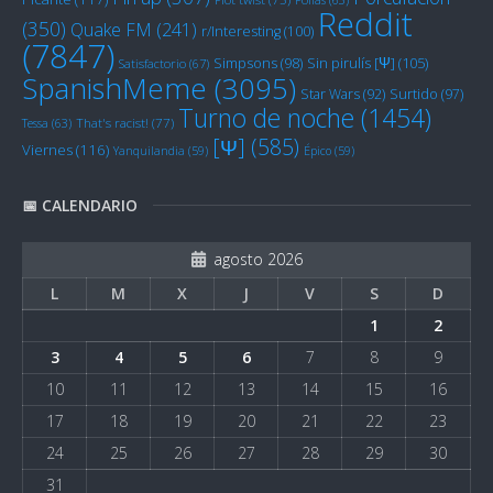
Reddit
(350)
Quake FM
(241)
r/Interesting
(100)
(7847)
Sin pirulís [Ψ]
(105)
Simpsons
(98)
Satisfactorio
(67)
SpanishMeme
(3095)
Star Wars
(92)
Surtido
(97)
Turno de noche
(1454)
Tessa
(63)
That's racist!
(77)
[Ψ]
(585)
Viernes
(116)
Yanquilandia
(59)
Épico
(59)
📅 CALENDARIO
agosto 2026
L
M
X
J
V
S
D
1
2
3
4
5
6
7
8
9
10
11
12
13
14
15
16
17
18
19
20
21
22
23
24
25
26
27
28
29
30
31