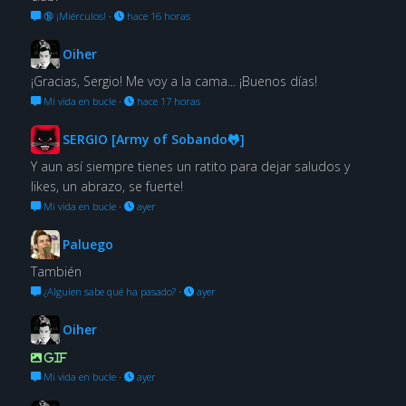
🔞 ¡Miérculos!
·
hace 16 horas
Oiher
¡Gracias, Sergio! Me voy a la cama... ¡Buenos días!
Mi vida en bucle
·
hace 17 horas
SERGIO [Army of Sobando🐸]
Y aun así siempre tienes un ratito para dejar saludos y
likes, un abrazo, se fuerte!
Mi vida en bucle
·
ayer
Paluego
También
¿Alguien sabe qué ha pasado?
·
ayer
Oiher
GIF
Mi vida en bucle
·
ayer