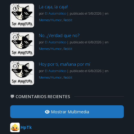
La caja, la caja!
por
El Automático
|
publicado el 5/8/2026
|
en
Memes/Humor
,
Reddit
No. ¿Verdad que no?
por
El Automático
|
publicado el 6/8/2026
|
en
Memes/Humor
,
Reddit
Hoy por ti, mañana por mí
por
El Automático
|
publicado el 6/8/2026
|
en
Memes/Humor
,
Reddit
💬 COMENTARIOS RECIENTES
Mostrar Multimedia
HpTk