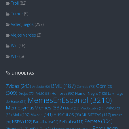
Troll
(82)
Tumor
(9)
Videojuegos
(257)
Viejos Verdes
(3)
Win
(46)
WTF
(6)
🏷️ ETIQUETAS
BME
(487)
Cómics
7Vidas
(243)
Artículo
(62)
Comida
(73)
(309)
Humor Negro
(108)
Hombres
(90)
La vintage
Drojas
(70)
FALSO
(63)
MemesEnEspanol
(3210)
de Bonox
(81)
MemesymasMemes
(332)
Miérculos
Metal
(63)
MiedOctubre
(60)
Mozas
(141)
Mola
(107)
MUSITETAS
(117)
(83)
MUSICULOS
(93)
música
Perrete
(304)
NSFW
(122)
Películas
(111)
Pantallazos
(94)
(60)
Porculación
Pin up
(307)
Picante
(117)
Plot twist
(75)
Pollas
(63)