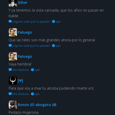
Oiher
Y ya tenemos la vista cansada, que los años no pasan en
balde.
¿Alguien sabe qué ha pasado?
·
ayer
Paluego
Que las teles son más grandes ahora por lo general
¿Alguien sabe qué ha pasado?
·
ayer
Paluego
Vaya hembra!
Mia Malkova
·
ayer
[Ψ]
Para qué voy a miar tu alcoba pudiendo miarte a tí.
Mia Malkova
·
ayer
Bonox (El abogato )⚖
Pedazo mujerona.