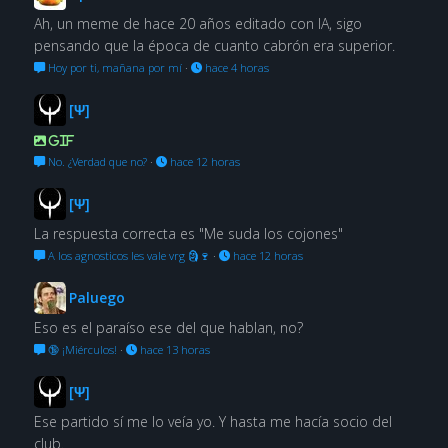
Ah, un meme de hace 20 años editado con IA, sigo
pensando que la época de cuanto cabrón era superior.
Hoy por ti, mañana por mí
·
hace 4 horas
[Ψ]
GIF
No. ¿Verdad que no?
·
hace 12 horas
[Ψ]
La respuesta correcta es "Me suda los cojones"
A los agnosticos les vale vrg 🗿🍷
·
hace 12 horas
Paluego
Eso es el paraíso ese del que hablan, no?
🔞 ¡Miérculos!
·
hace 13 horas
[Ψ]
Ese partido sí me lo veía yo. Y hasta me hacía socio del
club.