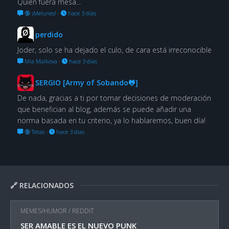
Quién fuera mesa...
🔞 ¡Melunes!
·
hace 3 días
perdido
Joder, solo se ha dejado el culo, de cara está irreconocible
Mia Malkova
·
hace 3 días
SERGIO [Army of Sobando🐸]
De nada, gracias a ti por tomar decisiones de moderación
que benefician al blog, además se puede añadir una
norma basada en tu criterio, ya lo hablaremos, buen día!
🔞 Tetas
·
hace 3 días
🔗 RELACIONADOS
MEMES/HUMOR
/
REDDIT
SER AMABLE ES EL NUEVO PUNK