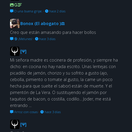
GIF
O una buena gripe.
·
hace 2 días
Bonox (El abogato )⚖
Creo que están amasando para hacer bollos
🔞 ¡Melunes!
·
hace 3 días
[Ψ]
Mi señora madre es cocinera de profesión, y siempre ha
dicho: en cocina no hay nada escrito. Unas lentejas con
picadillo de jamón, chorizo y su sofrito a gusto (ajo,
cebolla, pimiento o tomate al gusto, la carne un poco
hecha para que suelte el sabor) están de muerte. Y el
pimentón de La Vera. O sustituyendo el jamón por
taquitos de bacon, o costilla, codillo... Joder, me está
entrando ...
Arroz con cosas
·
hace 3 días
[Ψ]