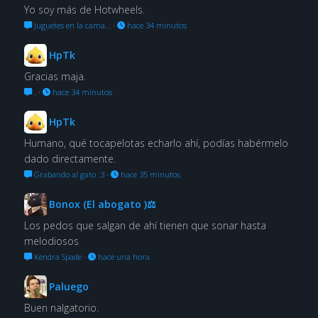
Yo soy más de Hotwheels.
Juguetes en la cama…
·
hace 34 minutos
HpTk
Gracias maja.
.
·
hace 34 minutos
HpTk
Humano, qué tocapelotas echarlo ahí, podías habérmelo
dado directamente.
Grabando al gato :3
·
hace 35 minutos
Bonox (El abogato )⚖
Los pedos que salgan de ahí tienen que sonar hasta
melodiosos
Kendra Spade
·
hace una hora
Paluego
Buen nalgatorio.