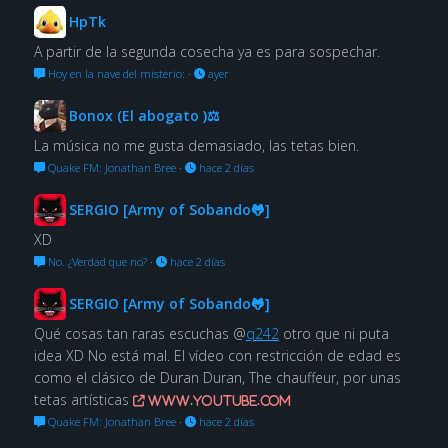
HpTk
A partir de la segunda cosecha ya es para sospechar.
Hoy en la nave del misterio:
·
ayer
Bonox (El abogato )⚖
La música no me gusta demasiado, las tetas bien.
Quake FM: Jonathan Bree
·
hace 2 días
SERGIO [Army of Sobando🐸]
XD
No. ¿Verdad que no?
·
hace 2 días
SERGIO [Army of Sobando🐸]
Qué cosas tan raras escuchas @
q242
otro que ni puta
idea XD No está mal. El vídeo con restricción de edad es
como el clásico de Duran Duran, The chauffeur, por unas
tetas artísticas
www.youtube.com
Quake FM: Jonathan Bree
·
hace 2 días