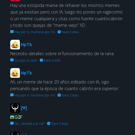
Hay una estúpida manía de rehacer los mismos memes
que ya existian pero con IA, luego les pones un ragecomic
o un meme cualquiera y citas como fuente cuantocabrón
y todo son quejas de "meme viejo" XD
Hoy por ti, mañana por mí
·
hace 2 días
HpTk
Necesito detalles sobre el funcionamiento de la rana.
La caja, la caja!
·
hace 2 días
HpTk
Ah, un meme de hace 20 años editado con IA, sigo
pensando que la época de cuanto cabrón era superior.
Hoy por ti, mañana por mí
·
hace 2 días
[Ψ]
GIF
No. ¿Verdad que no?
·
hace 3 días