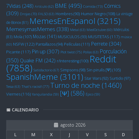
BME
(495)
Cómics
7Vidas
(248)
Artículo
(62)
Comida
(73)
(309)
Humor Negro
(108)
Hombres
(90)
La vintage
Drojas
(70)
FALSO
(63)
MemesEnEspanol
(3215)
de Bonox
(81)
MemesymasMemes
(338)
Miérculos
Metal
(63)
MiedOctubre
(60)
Mozas
(141)
Mola
(107)
MUSITETAS
(117)
(83)
MUSICULOS
(93)
música
Perrete
(304)
NSFW
(122)
Películas
(111)
Pantallazos
(94)
(60)
Porculación
Pin up
(307)
Picante
(117)
Plot twist
(75)
Pollas
(63)
Reddit
(350)
Quake FM
(242)
r/Interesting
(100)
(7858)
Sin pirulís [Ψ]
(105)
Simpsons
(98)
Satisfactorio
(67)
SpanishMeme
(3101)
Star Wars
(92)
Surtido
(97)
Turno de noche
(1460)
Tessa
(63)
That's racist!
(77)
[Ψ]
(586)
Viernes
(116)
Yanquilandia
(59)
Épico
(59)
📅 CALENDARIO
agosto 2026
L
M
X
J
V
S
D