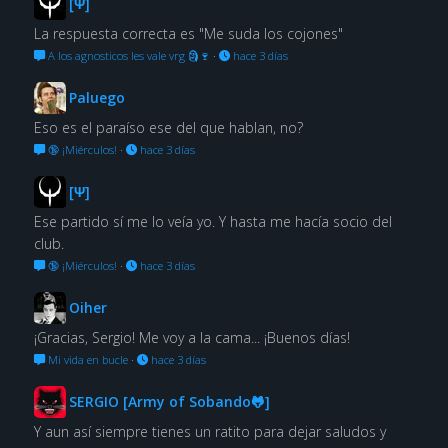
[Ψ]
La respuesta correcta es "Me suda los cojones"
A los agnosticos les vale vrg 🗿🍷
·
hace 3 días
Paluego
Eso es el paraíso ese del que hablan, no?
🔞 ¡Miérculos!
·
hace 3 días
[Ψ]
Ese partido sí me lo veía yo. Y hasta me hacía socio del
club.
🔞 ¡Miérculos!
·
hace 3 días
Oiher
¡Gracias, Sergio! Me voy a la cama... ¡Buenos días!
Mi vida en bucle
·
hace 3 días
SERGIO [Army of Sobando🐸]
Y aun así siempre tienes un ratito para dejar saludos y