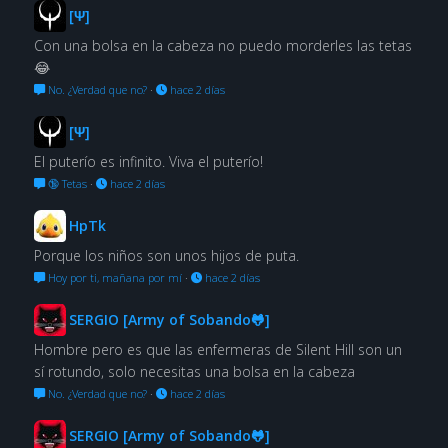
[Ψ]
Con una bolsa en la cabeza no puedo morderles las tetas
😂
No. ¿Verdad que no?
·
hace 2 días
[Ψ]
El puterío es infinito. Viva el puterío!
🔞 Tetas
·
hace 2 días
HpTk
Porque los niños son unos hijos de puta.
Hoy por ti, mañana por mí
·
hace 2 días
SERGIO [Army of Sobando🐸]
Hombre pero es que las enfermeras de Silent Hill son un
sí rotundo, solo necesitas una bolsa en la cabeza
No. ¿Verdad que no?
·
hace 2 días
SERGIO [Army of Sobando🐸]