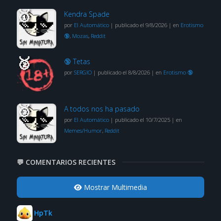
Kendra Spade
por
El Automático
|
publicado el 9/8/2026
|
en
Erotismo
🔞
,
Mozas
,
Reddit
🔞 Tetas
por
SERGIO
|
publicado el 8/8/2026
|
en
Erotismo 🔞
A todos nos ha pasado
por
El Automático
|
publicado el 10/7/2025
|
en
Memes/Humor
,
Reddit
💬 COMENTARIOS RECIENTES
Mostrar Multimedia
HpTk