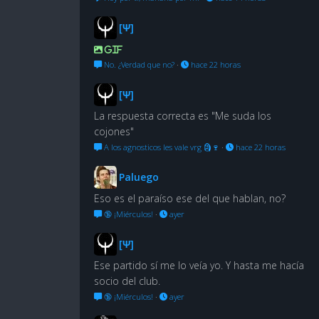
[Ψ]
GIF
No. ¿Verdad que no?
·
hace 22 horas
[Ψ]
La respuesta correcta es "Me suda los
cojones"
A los agnosticos les vale vrg 🗿🍷
·
hace 22 horas
Paluego
Eso es el paraíso ese del que hablan, no?
🔞 ¡Miérculos!
·
ayer
[Ψ]
Ese partido sí me lo veía yo. Y hasta me hacía
socio del club.
🔞 ¡Miérculos!
·
ayer