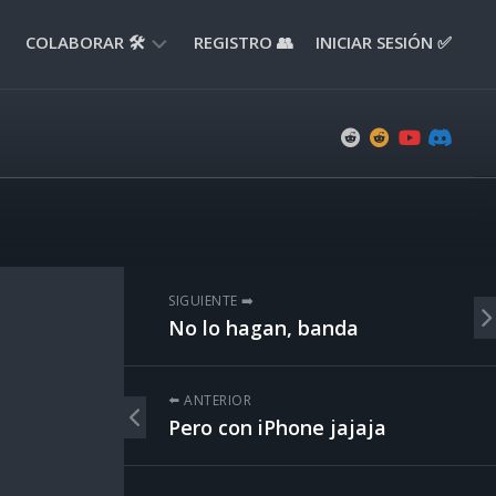
COLABORAR 🛠️
REGISTRO 👥
INICIAR SESIÓN ✅
ENVIAR
APORTE
📝
ENVIAR
REPORTE
🚧
SUGERENCIAS
SIGUIENTE ➡️
💡
No lo hagan, banda
⬅️ ANTERIOR
Pero con iPhone jajaja