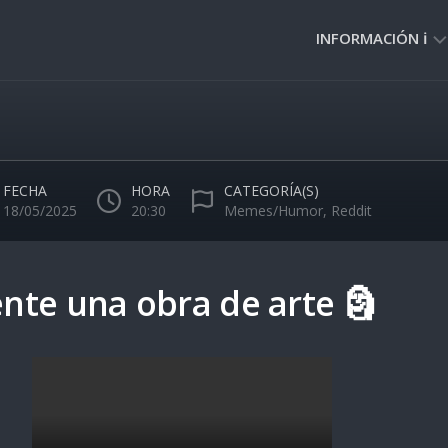
INFORMACIÓN ℹ️
PRIVACIDAD
🔒
NORMAS
DE
FECHA
HORA
CATEGORÍA(S)
USO
18/05/2025
20:30
Memes/Humor
,
Reddit
🚸
te una obra de arte 🗿