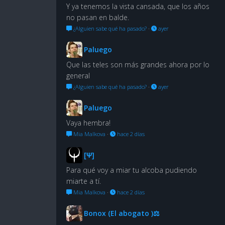
Y ya tenemos la vista cansada, que los años
no pasan en balde.
¿Alguien sabe qué ha pasado?
·
ayer
Paluego
Que las teles son más grandes ahora por lo
general
¿Alguien sabe qué ha pasado?
·
ayer
Paluego
Vaya hembra!
Mia Malkova
·
hace 2 días
[Ψ]
Para qué voy a miar tu alcoba pudiendo
miarte a tí.
Mia Malkova
·
hace 2 días
Bonox (El abogato )⚖