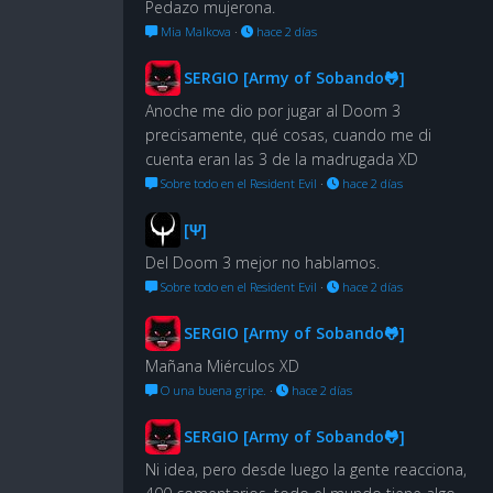
Pedazo mujerona.
Mia Malkova
·
hace 2 días
SERGIO [Army of Sobando🐸]
Anoche me dio por jugar al Doom 3
precisamente, qué cosas, cuando me di
cuenta eran las 3 de la madrugada XD
Sobre todo en el Resident Evil
·
hace 2 días
[Ψ]
Del Doom 3 mejor no hablamos.
Sobre todo en el Resident Evil
·
hace 2 días
SERGIO [Army of Sobando🐸]
Mañana Miérculos XD
O una buena gripe.
·
hace 2 días
SERGIO [Army of Sobando🐸]
Ni idea, pero desde luego la gente reacciona,