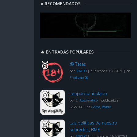
⭐ RECOMENDADOS
🔥 ENTRADAS POPULARES
🔞 Tetas
por
SERGIO
|
publicado el 6/8/2026
|
en
Erotismo 🔞
Leopardo nublado
por
El Automático
|
publicado el
5/8/2026
|
en
Gatos
,
Reddit
Las políticas de nuestro
subreddit, BME
por
SERGIO
|
publicado el 31/5/2026
|