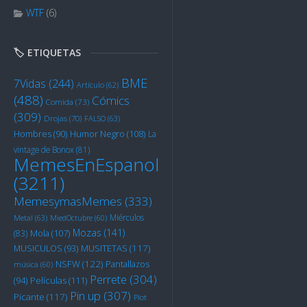
WTF
(6)
🏷️ ETIQUETAS
BME
7Vidas
(244)
Artículo
(62)
(488)
Cómics
Comida
(73)
(309)
Drojas
(70)
FALSO
(63)
Humor Negro
(108)
Hombres
(90)
La
vintage de Bonox
(81)
MemesEnEspanol
(3211)
MemesymasMemes
(333)
Miérculos
Metal
(63)
MiedOctubre
(60)
Mozas
(141)
Mola
(107)
(83)
MUSITETAS
(117)
MUSICULOS
(93)
NSFW
(122)
Pantallazos
música
(60)
Perrete
(304)
Películas
(111)
(94)
Pin up
(307)
Picante
(117)
Plot