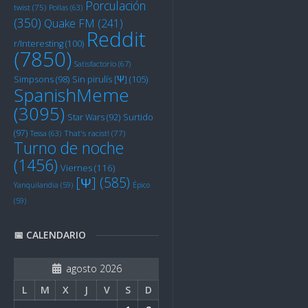
Porculación
twist
(75)
Pollas
(63)
(350)
Quake FM
(241)
Reddit
r/Interesting
(100)
(7850)
Satisfactorio
(67)
Sin pirulís [Ψ]
(105)
Simpsons
(98)
SpanishMeme
(3095)
Star Wars
(92)
Surtido
(97)
Tessa
(63)
That's racist!
(77)
Turno de noche
(1456)
Viernes
(116)
[Ψ]
(585)
Yanquilandia
(59)
Épico
(59)
📅 CALENDARIO
agosto 2026
L
M
X
J
V
S
D