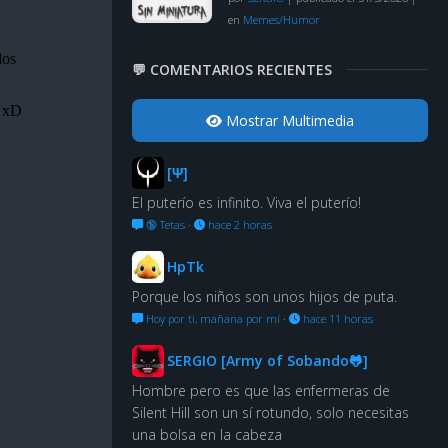
en
Memes/Humor
💬 COMENTARIOS RECIENTES
Mostrar Multimedia
[Ψ]
El puterío es infinito. Viva el puterío!
🔞 Tetas
·
hace 2 horas
HpTk
Porque los niños son unos hijos de puta.
Hoy por ti, mañana por mí
·
hace 11 horas
SERGIO [Army of Sobando🐸]
Hombre pero es que las enfermeras de
Silent Hill son un sí rotundo, solo necesitas
una bolsa en la cabeza