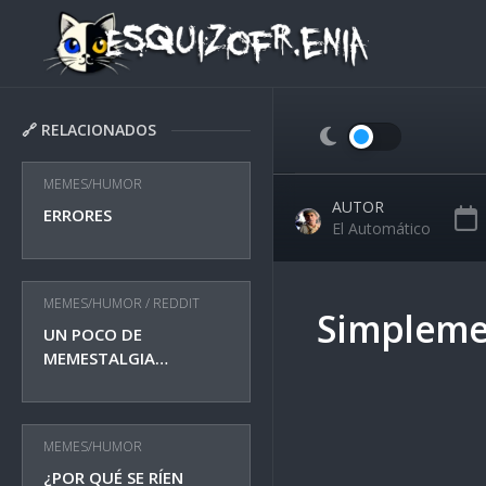
Skip
to
content
🔗 RELACIONADOS
MEMES/HUMOR
AUTOR
ERRORES
El Automático
MEMES/HUMOR
/
REDDIT
Simplemen
UN POCO DE
MEMESTALGIA…
MEMES/HUMOR
¿POR QUÉ SE RÍEN