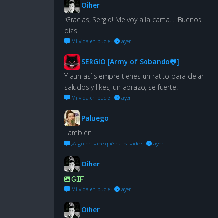
Oiher
¡Gracias, Sergio! Me voy a la cama... ¡Buenos
días!
Mi vida en bucle
·
ayer
SERGIO [Army of Sobando🐸]
Y aun así siempre tienes un ratito para dejar
saludos y likes, un abrazo, se fuerte!
Mi vida en bucle
·
ayer
Paluego
También
¿Alguien sabe qué ha pasado?
·
ayer
Oiher
GIF
Mi vida en bucle
·
ayer
Oiher