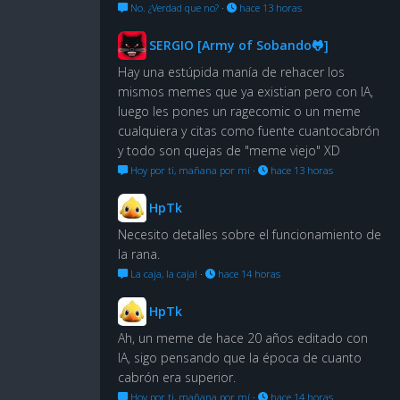
No. ¿Verdad que no?
·
hace 13 horas
SERGIO [Army of Sobando🐸]
Hay una estúpida manía de rehacer los
mismos memes que ya existian pero con IA,
luego les pones un ragecomic o un meme
cualquiera y citas como fuente cuantocabrón
y todo son quejas de "meme viejo" XD
Hoy por ti, mañana por mí
·
hace 13 horas
HpTk
Necesito detalles sobre el funcionamiento de
la rana.
La caja, la caja!
·
hace 14 horas
HpTk
Ah, un meme de hace 20 años editado con
IA, sigo pensando que la época de cuanto
cabrón era superior.
Hoy por ti, mañana por mí
·
hace 14 horas