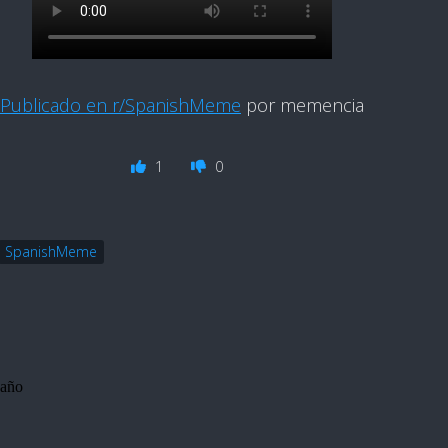
Publicado en r/SpanishMeme
por memencia
1
0
SpanishMeme