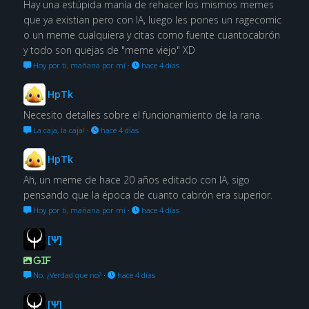
Hay una estúpida manía de rehacer los mismos memes
que ya existian pero con IA, luego les pones un ragecomic
o un meme cualquiera y citas como fuente cuantocabrón
y todo son quejas de "meme viejo" XD
Hoy por ti, mañana por mí
·
hace 4 días
HpTk
Necesito detalles sobre el funcionamiento de la rana.
La caja, la caja!
·
hace 4 días
HpTk
Ah, un meme de hace 20 años editado con IA, sigo
pensando que la época de cuanto cabrón era superior.
Hoy por ti, mañana por mí
·
hace 4 días
[Ψ]
GIF
No. ¿Verdad que no?
·
hace 4 días
[Ψ]