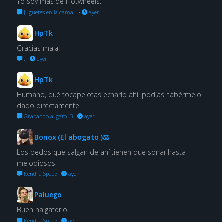
Yo soy más de Hotwheels.
Juguetes en la cama…
·
ayer
HpTk
Gracias maja.
.
·
ayer
HpTk
Humano, qué tocapelotas echarlo ahí, podías habérmelo
dado directamente.
Grabando al gato :3
·
ayer
Bonox (El abogato )⚖
Los pedos que salgan de ahí tienen que sonar hasta
melodiosos
Kendra Spade
·
ayer
Paluego
Buen nalgatorio.
Kendra Spade
·
ayer