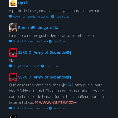
HpTk
A partir de la segunda cosecha ya es para sospechar.
Hoy en la nave del misterio:
·
hace 3 días
Bonox (El abogato )⚖
La música no me gusta demasiado, las tetas bien.
Quake FM: Jonathan Bree
·
hace 3 días
SERGIO [Army of Sobando🐸]
XD
No. ¿Verdad que no?
·
hace 3 días
SERGIO [Army of Sobando🐸]
Qué cosas tan raras escuchas @
q242
otro que ni puta
idea XD No está mal. El vídeo con restricción de edad es
como el clásico de Duran Duran, The chauffeur, por unas
tetas artísticas
www.youtube.com
Quake FM: Jonathan Bree
·
hace 3 días