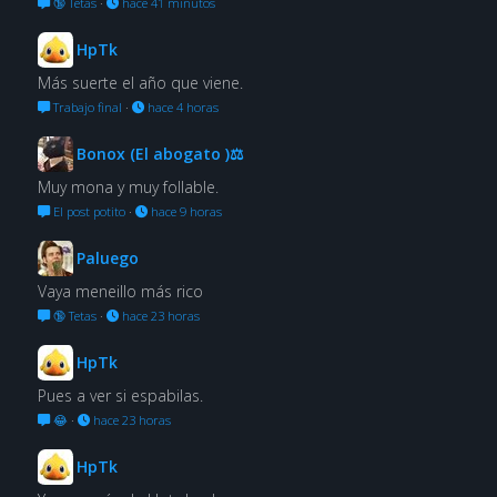
🔞 Tetas
·
hace 41 minutos
HpTk
Más suerte el año que viene.
Trabajo final
·
hace 4 horas
Bonox (El abogato )⚖
Muy mona y muy follable.
El post potito
·
hace 9 horas
Paluego
Vaya meneillo más rico
🔞 Tetas
·
hace 23 horas
HpTk
Pues a ver si espabilas.
😂
·
hace 23 horas
HpTk