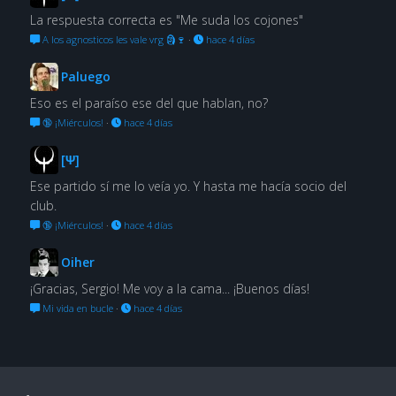
La respuesta correcta es "Me suda los cojones"
A los agnosticos les vale vrg 🗿🍷
·
hace 4 días
Paluego
Eso es el paraíso ese del que hablan, no?
🔞 ¡Miérculos!
·
hace 4 días
[Ψ]
Ese partido sí me lo veía yo. Y hasta me hacía socio del
club.
🔞 ¡Miérculos!
·
hace 4 días
Oiher
¡Gracias, Sergio! Me voy a la cama... ¡Buenos días!
Mi vida en bucle
·
hace 4 días