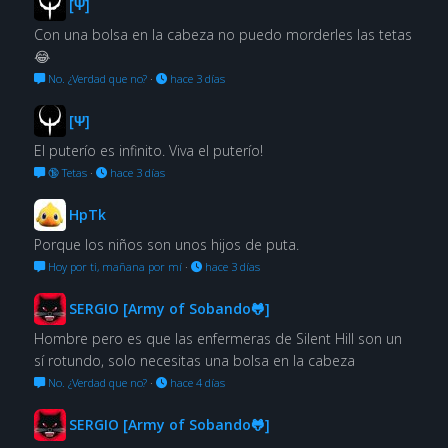
[Ψ]
Con una bolsa en la cabeza no puedo morderles las tetas
😂
No. ¿Verdad que no?
·
hace 3 días
[Ψ]
El puterío es infinito. Viva el puterío!
🔞 Tetas
·
hace 3 días
HpTk
Porque los niños son unos hijos de puta.
Hoy por ti, mañana por mí
·
hace 3 días
SERGIO [Army of Sobando🐸]
Hombre pero es que las enfermeras de Silent Hill son un
sí rotundo, solo necesitas una bolsa en la cabeza
No. ¿Verdad que no?
·
hace 4 días
SERGIO [Army of Sobando🐸]