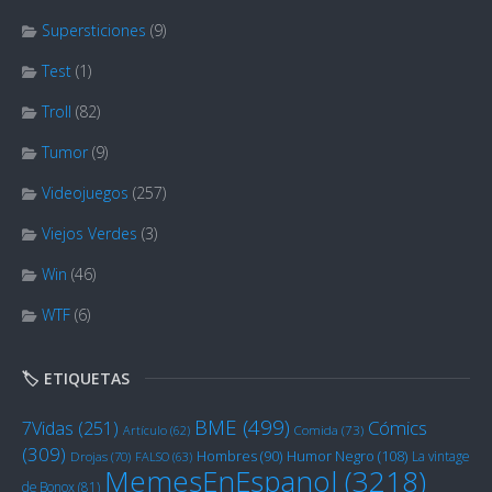
Supersticiones
(9)
Test
(1)
Troll
(82)
Tumor
(9)
Videojuegos
(257)
Viejos Verdes
(3)
Win
(46)
WTF
(6)
🏷️ ETIQUETAS
BME
(499)
Cómics
7Vidas
(251)
Artículo
(62)
Comida
(73)
(309)
Humor Negro
(108)
Hombres
(90)
La vintage
Drojas
(70)
FALSO
(63)
MemesEnEspanol
(3218)
de Bonox
(81)