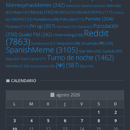
MemesymasMemes
(342)
Miérculos
Metal
(63)
MiedOctubre
(60)
Mozas
(142)
Mola
(107)
MUSITETAS
(117)
(83)
MUSICULOS
(93)
música
Perrete
(304)
NSFW
(122)
Películas
(111)
Pantallazos
(94)
(60)
Porculación
Pin up
(307)
Picante
(117)
Plot twist
(75)
Pollas
(63)
Reddit
(350)
Quake FM
(242)
r/Interesting
(100)
(7863)
Sin pirulís [Ψ]
(105)
Simpsons
(98)
Satisfactorio
(67)
SpanishMeme
(3105)
Star Wars
(92)
Surtido
(97)
Turno de noche
(1462)
Tessa
(63)
That's racist!
(77)
[Ψ]
(587)
Viernes
(116)
Yanquilandia
(59)
Épico
(59)
📅 CALENDARIO
agosto 2026
L
M
X
J
V
S
D
1
2
3
4
5
6
7
8
9
10
11
12
13
14
15
16