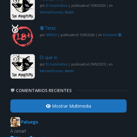
por
El Automático
|
publicado el 10/8/2026
|
en
Memes/Humor
,
Reddit
🔞 Tetas
por
SERGIO
|
publicado el 10/8/2026
|
en
Erotismo 🔞
Di que si
por
El Automático
|
publicado el 29/8/2025
|
en
Memes/Humor
,
Reddit
💬 COMENTARIOS RECIENTES
Mostrar Multimedia
Paluego
A cenar!