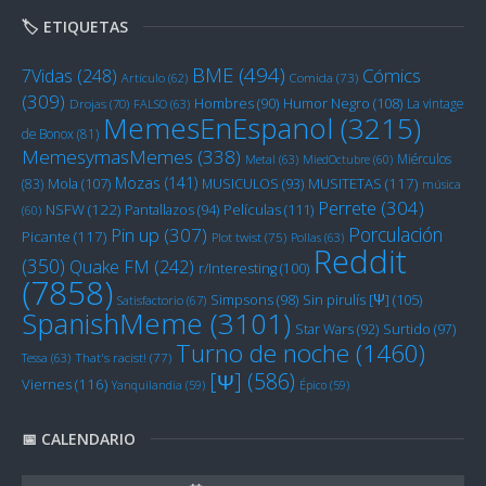
🏷️ ETIQUETAS
BME
(494)
Cómics
7Vidas
(248)
Artículo
(62)
Comida
(73)
(309)
Humor Negro
(108)
Hombres
(90)
La vintage
Drojas
(70)
FALSO
(63)
MemesEnEspanol
(3215)
de Bonox
(81)
MemesymasMemes
(338)
Miérculos
Metal
(63)
MiedOctubre
(60)
Mozas
(141)
Mola
(107)
MUSITETAS
(117)
(83)
MUSICULOS
(93)
música
Perrete
(304)
NSFW
(122)
Películas
(111)
Pantallazos
(94)
(60)
Porculación
Pin up
(307)
Picante
(117)
Plot twist
(75)
Pollas
(63)
Reddit
(350)
Quake FM
(242)
r/Interesting
(100)
(7858)
Sin pirulís [Ψ]
(105)
Simpsons
(98)
Satisfactorio
(67)
SpanishMeme
(3101)
Star Wars
(92)
Surtido
(97)
Turno de noche
(1460)
Tessa
(63)
That's racist!
(77)
[Ψ]
(586)
Viernes
(116)
Yanquilandia
(59)
Épico
(59)
📅 CALENDARIO