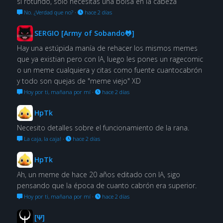
sí rotundo, solo necesitas una bolsa en la cabeza
No. ¿Verdad que no?
·
hace 2 días
SERGIO [Army of Sobando🐸]
Hay una estúpida manía de rehacer los mismos memes
que ya existian pero con IA, luego les pones un ragecomic
o un meme cualquiera y citas como fuente cuantocabrón
y todo son quejas de "meme viejo" XD
Hoy por ti, mañana por mí
·
hace 2 días
HpTk
Necesito detalles sobre el funcionamiento de la rana.
La caja, la caja!
·
hace 2 días
HpTk
Ah, un meme de hace 20 años editado con IA, sigo
pensando que la época de cuanto cabrón era superior.
Hoy por ti, mañana por mí
·
hace 2 días
[Ψ]