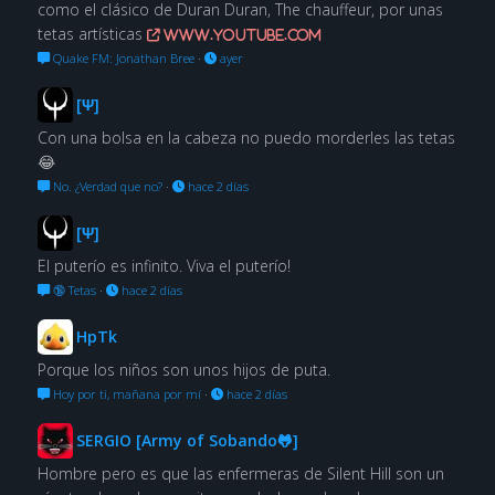
como el clásico de Duran Duran, The chauffeur, por unas
tetas artísticas
www.youtube.com
Quake FM: Jonathan Bree
·
ayer
[Ψ]
Con una bolsa en la cabeza no puedo morderles las tetas
😂
No. ¿Verdad que no?
·
hace 2 días
[Ψ]
El puterío es infinito. Viva el puterío!
🔞 Tetas
·
hace 2 días
HpTk
Porque los niños son unos hijos de puta.
Hoy por ti, mañana por mí
·
hace 2 días
SERGIO [Army of Sobando🐸]
Hombre pero es que las enfermeras de Silent Hill son un