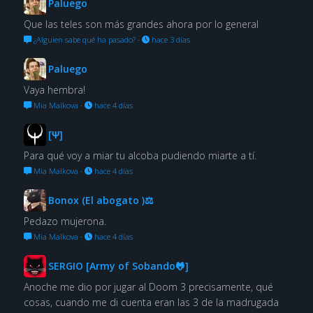
Paluego
Que las teles son más grandes ahora por lo general
¿Alguien sabe qué ha pasado?
·
hace 3 días
Paluego
Vaya hembra!
Mia Malkova
·
hace 4 días
[Ψ]
Para qué voy a miar tu alcoba pudiendo miarte a tí.
Mia Malkova
·
hace 4 días
Bonox (El abogato )⚖
Pedazo mujerona.
Mia Malkova
·
hace 4 días
SERGIO [Army of Sobando🐸]
Anoche me dio por jugar al Doom 3 precisamente, qué
cosas, cuando me di cuenta eran las 3 de la madrugada