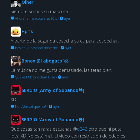
Oiher
Siempre somos su mascota.
Ahora la mascota eres tú…
·
ayer
HpTk
A partir de la segunda cosecha ya es para sospechar.
Hoy en la nave del misterio:
·
ayer
Bonox (El abogato )⚖
La música no me gusta demasiado, las tetas bien.
Quake FM: Jonathan Bree
·
ayer
SERGIO [Army of Sobando🐸]
XD
No. ¿Verdad que no?
·
ayer
SERGIO [Army of Sobando🐸]
Qué cosas tan raras escuchas @
q242
otro que ni puta
idea XD No está mal. El vídeo con restricción de edad es