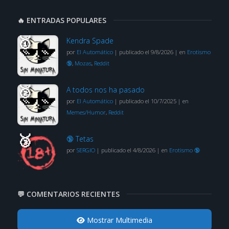
🔥 ENTRADAS POPULARES
Kendra Spade
por
El Automático
|
publicado el 9/8/2026
|
en
Erotismo
🔞
,
Mozas
,
Reddit
A todos nos ha pasado
por
El Automático
|
publicado el 10/7/2025
|
en
Memes/Humor
,
Reddit
🔞 Tetas
por
SERGIO
|
publicado el 4/8/2026
|
en
Erotismo 🔞
💬 COMENTARIOS RECIENTES
Mostrar Multimedia