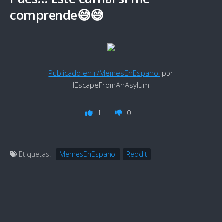
comprende😅😅
Publicado en r/MemesEnEspanol
por
IEscapeFromAnAsylum
1
0
Etiquetas:
MemesEnEspanol
Reddit