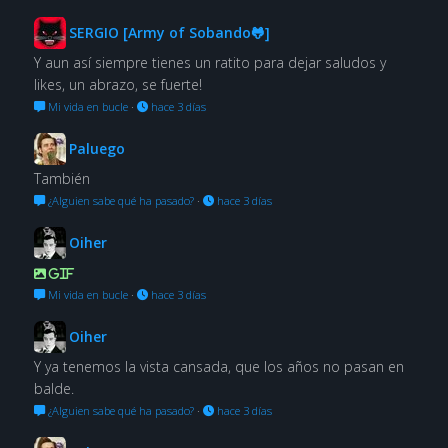
SERGIO [Army of Sobando🐸]
Y aun así siempre tienes un ratito para dejar saludos y
likes, un abrazo, se fuerte!
Mi vida en bucle
·
hace 3 días
Paluego
También
¿Alguien sabe qué ha pasado?
·
hace 3 días
Oiher
GIF
Mi vida en bucle
·
hace 3 días
Oiher
Y ya tenemos la vista cansada, que los años no pasan en
balde.
¿Alguien sabe qué ha pasado?
·
hace 3 días