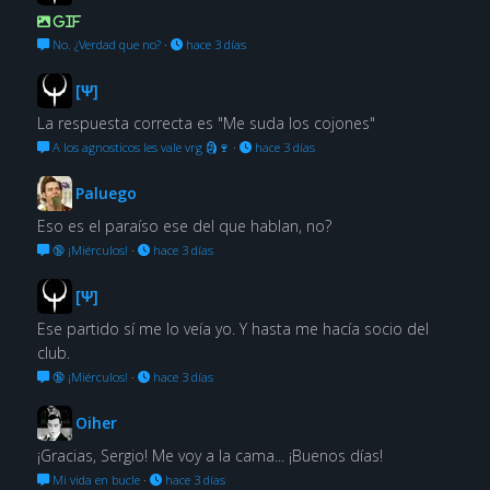
GIF
No. ¿Verdad que no?
·
hace 3 días
[Ψ]
La respuesta correcta es "Me suda los cojones"
A los agnosticos les vale vrg 🗿🍷
·
hace 3 días
Paluego
Eso es el paraíso ese del que hablan, no?
🔞 ¡Miérculos!
·
hace 3 días
[Ψ]
Ese partido sí me lo veía yo. Y hasta me hacía socio del
club.
🔞 ¡Miérculos!
·
hace 3 días
Oiher
¡Gracias, Sergio! Me voy a la cama... ¡Buenos días!
Mi vida en bucle
·
hace 3 días