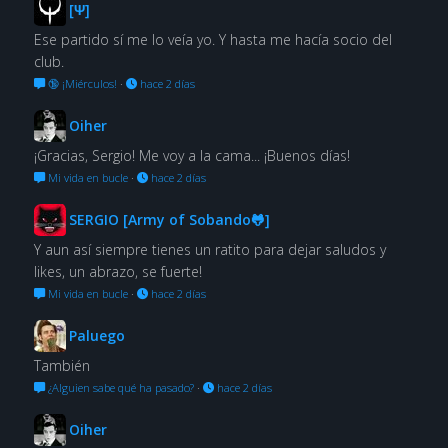
[Ψ]
Ese partido sí me lo veía yo. Y hasta me hacía socio del
club.
🔞 ¡Miérculos!
·
hace 2 días
Oiher
¡Gracias, Sergio! Me voy a la cama... ¡Buenos días!
Mi vida en bucle
·
hace 2 días
SERGIO [Army of Sobando🐸]
Y aun así siempre tienes un ratito para dejar saludos y
likes, un abrazo, se fuerte!
Mi vida en bucle
·
hace 2 días
Paluego
También
¿Alguien sabe qué ha pasado?
·
hace 2 días
Oiher