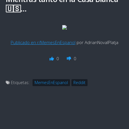
🇺🇸…
Publicado en r/MemesEnEspanol
por AdrianNovalPlatja
0
0
Etiquetas:
MemesEnEspanol
Reddit