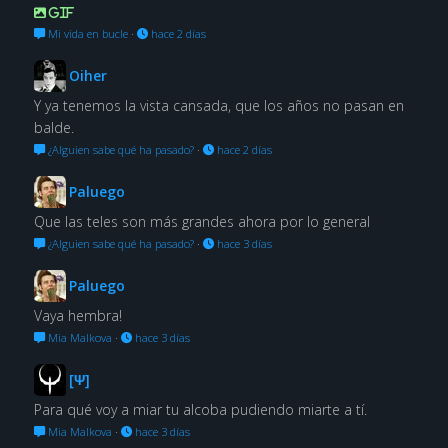
GIF
Mi vida en bucle
·
hace 2 días
Oiher
Y ya tenemos la vista cansada, que los años no pasan en
balde.
¿Alguien sabe qué ha pasado?
·
hace 2 días
Paluego
Que las teles son más grandes ahora por lo general
¿Alguien sabe qué ha pasado?
·
hace 3 días
Paluego
Vaya hembra!
Mia Malkova
·
hace 3 días
[Ψ]
Para qué voy a miar tu alcoba pudiendo miarte a tí.
Mia Malkova
·
hace 3 días