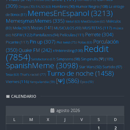
(309)
Humor Negro
(108)
Hombres
(90)
La vintage
Drojas
(70)
FALSO
(63)
MemesEnEspanol
(3213)
de Bonox
(81)
MemesymasMemes
(335)
Miérculos
Metal
(63)
MiedOctubre
(60)
Mozas
(141)
Mola
(107)
MUSITETAS
(117)
(83)
MUSICULOS
(93)
música
Perrete
(304)
NSFW
(122)
Películas
(111)
Pantallazos
(94)
(60)
Porculación
Pin up
(307)
Picante
(117)
Plot twist
(75)
Pollas
(63)
Reddit
(350)
Quake FM
(242)
r/Interesting
(100)
(7854)
Sin pirulís [Ψ]
(105)
Simpsons
(98)
Satisfactorio
(67)
SpanishMeme
(3098)
Star Wars
(92)
Surtido
(97)
Turno de noche
(1458)
Tessa
(63)
That's racist!
(77)
[Ψ]
(586)
Viernes
(116)
Yanquilandia
(59)
Épico
(59)
📅 CALENDARIO
agosto 2026
L
M
X
J
V
S
D
1
2