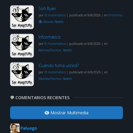
Sofi Ryan
por
El Automático
|
publicado el 8/8/2026
|
en
Erotismo
🔞
,
Mozas
,
Reddit
Informático
por
El Automático
|
publicado el 8/8/2026
|
en
Memes/Humor
,
Reddit
Cuándo fuma usted?
por
El Automático
|
publicado el 8/8/2026
|
en
Memes/Humor
,
Reddit
💬 COMENTARIOS RECIENTES
Mostrar Multimedia
Paluego