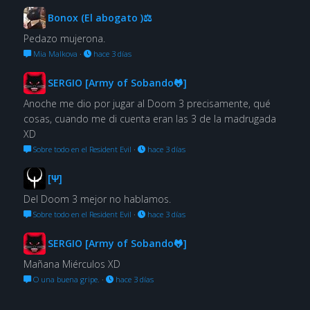
Bonox (El abogato )⚖
Pedazo mujerona.
Mia Malkova
·
hace 3 días
SERGIO [Army of Sobando🐸]
Anoche me dio por jugar al Doom 3 precisamente, qué
cosas, cuando me di cuenta eran las 3 de la madrugada
XD
Sobre todo en el Resident Evil
·
hace 3 días
[Ψ]
Del Doom 3 mejor no hablamos.
Sobre todo en el Resident Evil
·
hace 3 días
SERGIO [Army of Sobando🐸]
Mañana Miérculos XD
O una buena gripe.
·
hace 3 días