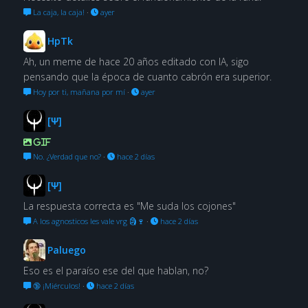
La caja, la caja!
·
ayer
HpTk
Ah, un meme de hace 20 años editado con IA, sigo
pensando que la época de cuanto cabrón era superior.
Hoy por ti, mañana por mí
·
ayer
[Ψ]
GIF
No. ¿Verdad que no?
·
hace 2 días
[Ψ]
La respuesta correcta es "Me suda los cojones"
A los agnosticos les vale vrg 🗿🍷
·
hace 2 días
Paluego
Eso es el paraíso ese del que hablan, no?
🔞 ¡Miérculos!
·
hace 2 días