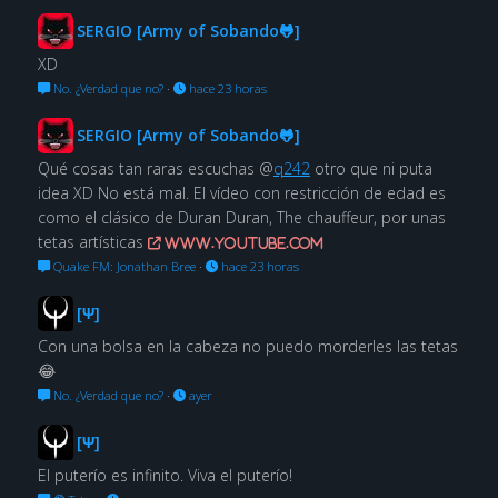
SERGIO [Army of Sobando🐸]
XD
No. ¿Verdad que no?
·
hace 23 horas
SERGIO [Army of Sobando🐸]
Qué cosas tan raras escuchas @
q242
otro que ni puta
idea XD No está mal. El vídeo con restricción de edad es
como el clásico de Duran Duran, The chauffeur, por unas
tetas artísticas
www.youtube.com
Quake FM: Jonathan Bree
·
hace 23 horas
[Ψ]
Con una bolsa en la cabeza no puedo morderles las tetas
😂
No. ¿Verdad que no?
·
ayer
[Ψ]
El puterío es infinito. Viva el puterío!