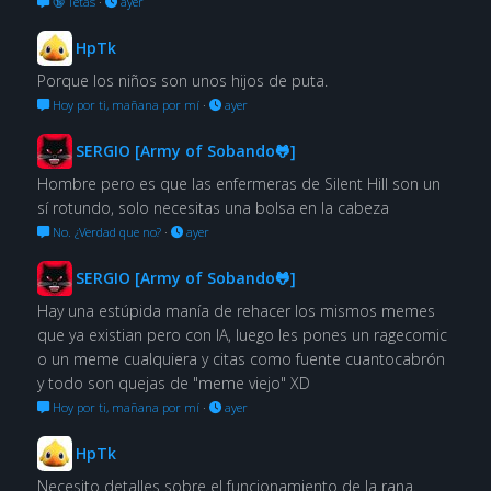
🔞 Tetas
·
ayer
HpTk
Porque los niños son unos hijos de puta.
Hoy por ti, mañana por mí
·
ayer
SERGIO [Army of Sobando🐸]
Hombre pero es que las enfermeras de Silent Hill son un
sí rotundo, solo necesitas una bolsa en la cabeza
No. ¿Verdad que no?
·
ayer
SERGIO [Army of Sobando🐸]
Hay una estúpida manía de rehacer los mismos memes
que ya existian pero con IA, luego les pones un ragecomic
o un meme cualquiera y citas como fuente cuantocabrón
y todo son quejas de "meme viejo" XD
Hoy por ti, mañana por mí
·
ayer
HpTk
Necesito detalles sobre el funcionamiento de la rana.