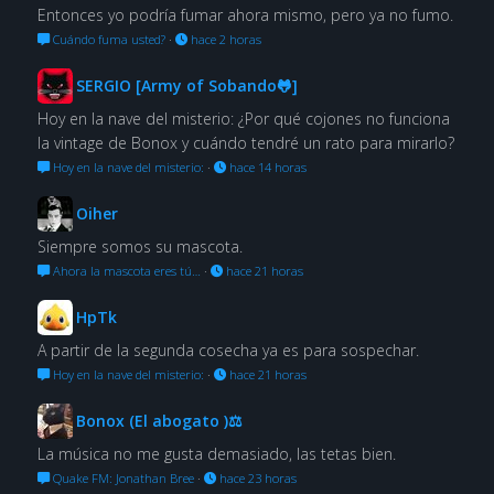
Entonces yo podría fumar ahora mismo, pero ya no fumo.
Cuándo fuma usted?
·
hace 2 horas
SERGIO [Army of Sobando🐸]
Hoy en la nave del misterio: ¿Por qué cojones no funciona
la vintage de Bonox y cuándo tendré un rato para mirarlo?
Hoy en la nave del misterio:
·
hace 14 horas
Oiher
Siempre somos su mascota.
Ahora la mascota eres tú…
·
hace 21 horas
HpTk
A partir de la segunda cosecha ya es para sospechar.
Hoy en la nave del misterio:
·
hace 21 horas
Bonox (El abogato )⚖
La música no me gusta demasiado, las tetas bien.
Quake FM: Jonathan Bree
·
hace 23 horas