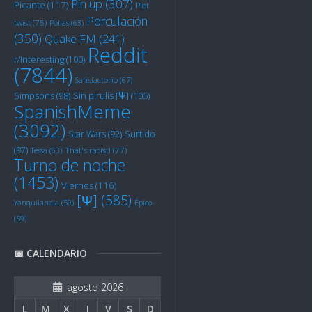
Pin up
(307)
Picante
(117)
Plot
Porculación
twist
(75)
Pollas
(63)
(350)
Quake FM
(241)
Reddit
r/Interesting
(100)
(7844)
Satisfactorio
(67)
Sin pirulís [Ψ]
(105)
Simpsons
(98)
SpanishMeme
(3092)
Star Wars
(92)
Surtido
(97)
Tessa
(63)
That's racist!
(77)
Turno de noche
(1453)
Viernes
(116)
[Ψ]
(585)
Yanquilandia
(59)
Épico
(59)
📅 CALENDARIO
agosto 2026
L
M
X
J
V
S
D