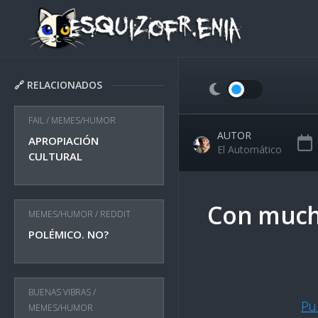
Skip
to
content
🔗 RELACIONADOS
FAIL
/
MEMES/HUMOR
AUTOR
APROPIACIÓN
El Automático
CULTURAL
Con much
MEMES/HUMOR
/
REDDIT
POLÉMICO. NO?
BUENAS VIBRAS
/
Pu
MEMES/HUMOR