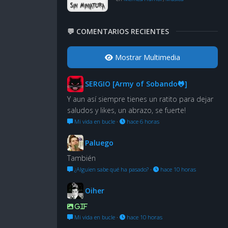
💬 COMENTARIOS RECIENTES
Mostrar Multimedia
SERGIO [Army of Sobando🐸]
Y aun así siempre tienes un ratito para dejar
saludos y likes, un abrazo, se fuerte!
Mi vida en bucle
·
hace 6 horas
Paluego
También
¿Alguien sabe qué ha pasado?
·
hace 10 horas
Oiher
GIF
Mi vida en bucle
·
hace 10 horas