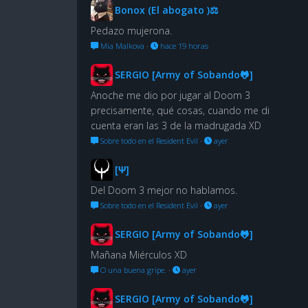
Bonox (El abogato )⚖
Pedazo mujerona.
Mia Malkova
·
hace 19 horas
SERGIO [Army of Sobando🐸]
Anoche me dio por jugar al Doom 3
precisamente, qué cosas, cuando me di
cuenta eran las 3 de la madrugada XD
Sobre todo en el Resident Evil
·
ayer
[Ψ]
Del Doom 3 mejor no hablamos.
Sobre todo en el Resident Evil
·
ayer
SERGIO [Army of Sobando🐸]
Mañana Miérculos XD
O una buena gripe.
·
ayer
SERGIO [Army of Sobando🐸]