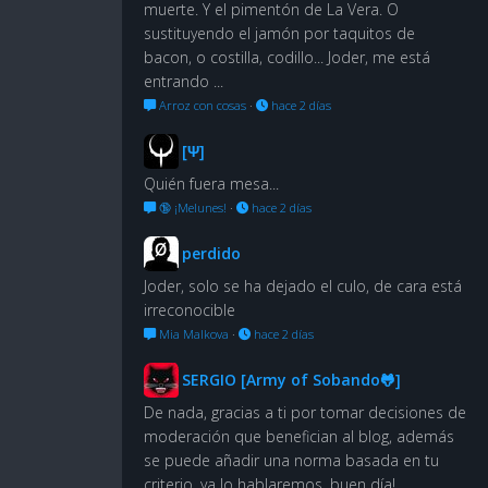
muerte. Y el pimentón de La Vera. O
sustituyendo el jamón por taquitos de
bacon, o costilla, codillo... Joder, me está
entrando ...
Arroz con cosas
·
hace 2 días
[Ψ]
Quién fuera mesa...
🔞 ¡Melunes!
·
hace 2 días
perdido
Joder, solo se ha dejado el culo, de cara está
irreconocible
Mia Malkova
·
hace 2 días
SERGIO [Army of Sobando🐸]
De nada, gracias a ti por tomar decisiones de
moderación que benefician al blog, además
se puede añadir una norma basada en tu
criterio, ya lo hablaremos, buen día!