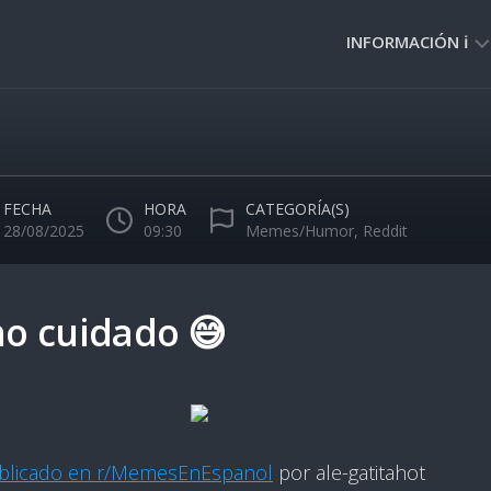
INFORMACIÓN ℹ️
PRIVACIDAD
🔒
NORMAS
DE
FECHA
HORA
CATEGORÍA(S)
USO
28/08/2025
09:30
Memes/Humor
,
Reddit
🚸
o cuidado 😅
blicado en r/MemesEnEspanol
por ale-gatitahot