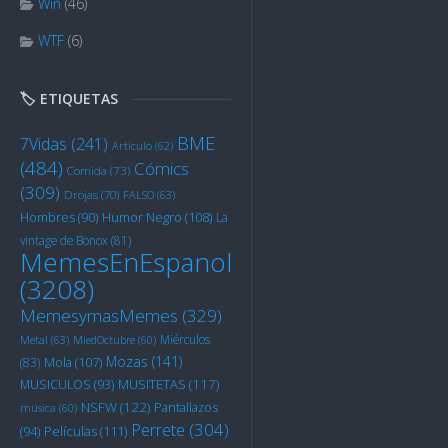
Win
(46)
WTF
(6)
🏷️ ETIQUETAS
BME
7Vidas
(241)
Artículo
(62)
(484)
Cómics
Comida
(73)
(309)
Drojas
(70)
FALSO
(63)
Humor Negro
(108)
Hombres
(90)
La
vintage de Bonox
(81)
MemesEnEspanol
(3208)
MemesymasMemes
(329)
Miérculos
Metal
(63)
MiedOctubre
(60)
Mozas
(141)
Mola
(107)
(83)
MUSITETAS
(117)
MUSICULOS
(93)
NSFW
(122)
Pantallazos
música
(60)
Perrete
(304)
Películas
(111)
(94)