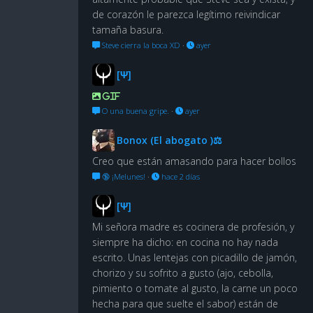
de corazón le parezca legítimo reivindicar
tamaña basura.
Steve cierra la boca XD
·
ayer
[Ψ]
GIF
O una buena gripe.
·
ayer
Bonox (El abogato )⚖
Creo que están amasando para hacer bollos
🔞 ¡Melunes!
·
hace 2 días
[Ψ]
Mi señora madre es cocinera de profesión, y
siempre ha dicho: en cocina no hay nada
escrito. Unas lentejas con picadillo de jamón,
chorizo y su sofrito a gusto (ajo, cebolla,
pimiento o tomate al gusto, la carne un poco
hecha para que suelte el sabor) están de