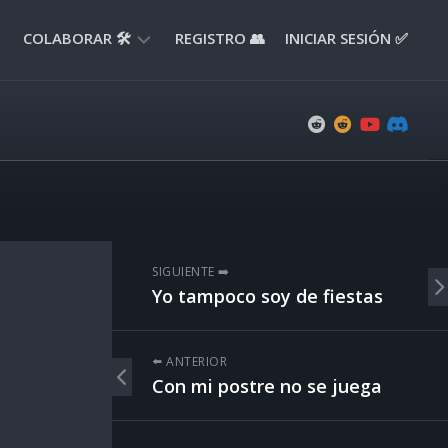
COLABORAR 🛠️
REGISTRO 👥
INICIAR SESIÓN ✅
ENVIAR
APORTE
📝
ENVIAR
REPORTE
🚧
SUGERENCIAS
SIGUIENTE ➡️
💡
Yo tampoco soy de fiestas
⬅️ ANTERIOR
Con mi postre no se juega