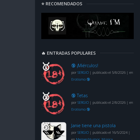
⭐ RECOMENDADOS
🔥 ENTRADAS POPULARES
🔞 ¡Miérculos!
por
SERGIO
|
publicado el 5/8/2026
|
en
Erotismo 🔞
🔞 Tetas
por
SERGIO
|
publicado el 2/8/2026
|
en
Erotismo 🔞
Janie tiene una pistola
por
SERGIO
|
publicado el 16/5/2024
|
en
Memes/Humor
,
Música