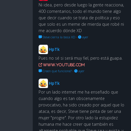
Ni idea, pero desde luego la gente reacciona,
400 comentarios, todo el mundo tiene algo
que decir cuando se trata de política y eso
que solo es un meme de mierda que robé ni
me acuerdo dónde XD
Steve cierra la boca XD
·
ayer
HpTk
Pues no sé si será muy fiel, pero está guapa.
www.youtube.com
Creen que funcione?
·
ayer
HpTk
Por un lado internet me ha enseñado que
cuando algo es tan obscenamente
provocativo, ha sido creado por aquel que lo
ataca, es decir, Steve tiene pinta de ser una
mujer "progre". Por otro lado la estupidez
humana me hace creer que también es
altamente probable que Steve sea y exista, y