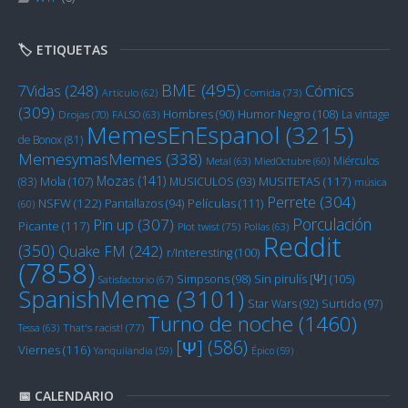
🏷️ ETIQUETAS
BME
(495)
Cómics
7Vidas
(248)
Artículo
(62)
Comida
(73)
(309)
Humor Negro
(108)
Hombres
(90)
La vintage
Drojas
(70)
FALSO
(63)
MemesEnEspanol
(3215)
de Bonox
(81)
MemesymasMemes
(338)
Miérculos
Metal
(63)
MiedOctubre
(60)
Mozas
(141)
Mola
(107)
MUSITETAS
(117)
(83)
MUSICULOS
(93)
música
Perrete
(304)
NSFW
(122)
Películas
(111)
Pantallazos
(94)
(60)
Porculación
Pin up
(307)
Picante
(117)
Plot twist
(75)
Pollas
(63)
Reddit
(350)
Quake FM
(242)
r/Interesting
(100)
(7858)
Sin pirulís [Ψ]
(105)
Simpsons
(98)
Satisfactorio
(67)
SpanishMeme
(3101)
Star Wars
(92)
Surtido
(97)
Turno de noche
(1460)
Tessa
(63)
That's racist!
(77)
[Ψ]
(586)
Viernes
(116)
Yanquilandia
(59)
Épico
(59)
📅 CALENDARIO