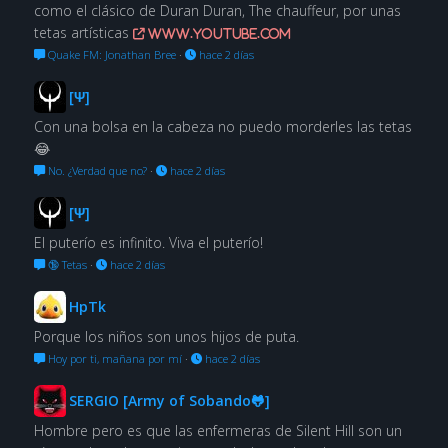
como el clásico de Duran Duran, The chauffeur, por unas
tetas artísticas
www.youtube.com
Quake FM: Jonathan Bree
·
hace 2 días
[Ψ]
Con una bolsa en la cabeza no puedo morderles las tetas
😂
No. ¿Verdad que no?
·
hace 2 días
[Ψ]
El puterío es infinito. Viva el puterío!
🔞 Tetas
·
hace 2 días
HpTk
Porque los niños son unos hijos de puta.
Hoy por ti, mañana por mí
·
hace 2 días
SERGIO [Army of Sobando🐸]
Hombre pero es que las enfermeras de Silent Hill son un