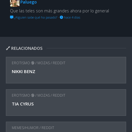
Paluego
Que las teles son más grandes ahora por lo general
¿Alguien sabe qué ha pasado?
·
hace 4 días
🔗 RELACIONADOS
EROTISMO 🔞
/
MOZAS
/
REDDIT
NIKKI BENZ
EROTISMO 🔞
/
MOZAS
/
REDDIT
TIA CYRUS
MEMES/HUMOR
/
REDDIT