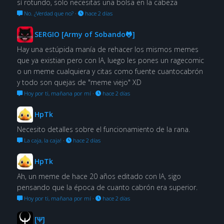
sí rotundo, solo necesitas una bolsa en la cabeza
No. ¿Verdad que no?
·
hace 2 días
SERGIO [Army of Sobando🐸]
Hay una estúpida manía de rehacer los mismos memes
que ya existian pero con IA, luego les pones un ragecomic
o un meme cualquiera y citas como fuente cuantocabrón
y todo son quejas de "meme viejo" XD
Hoy por ti, mañana por mí
·
hace 2 días
HpTk
Necesito detalles sobre el funcionamiento de la rana.
La caja, la caja!
·
hace 2 días
HpTk
Ah, un meme de hace 20 años editado con IA, sigo
pensando que la época de cuanto cabrón era superior.
Hoy por ti, mañana por mí
·
hace 2 días
[Ψ]