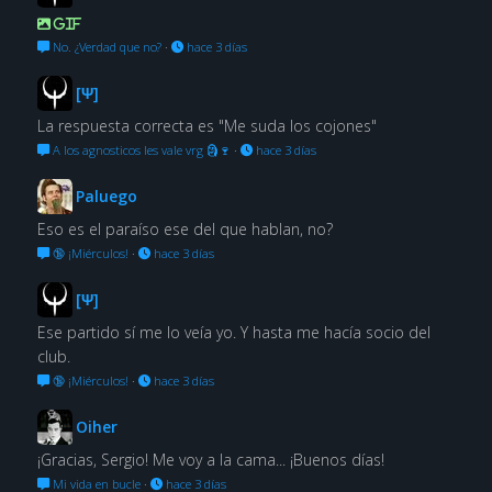
GIF
No. ¿Verdad que no?
·
hace 3 días
[Ψ]
La respuesta correcta es "Me suda los cojones"
A los agnosticos les vale vrg 🗿🍷
·
hace 3 días
Paluego
Eso es el paraíso ese del que hablan, no?
🔞 ¡Miérculos!
·
hace 3 días
[Ψ]
Ese partido sí me lo veía yo. Y hasta me hacía socio del
club.
🔞 ¡Miérculos!
·
hace 3 días
Oiher
¡Gracias, Sergio! Me voy a la cama... ¡Buenos días!
Mi vida en bucle
·
hace 3 días