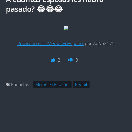
pasado? 😂😂😂
Publicado en r/MemesEnEspanol
por AdNo2175
2
0
Etiquetas:
MemesEnEspanol
Reddit