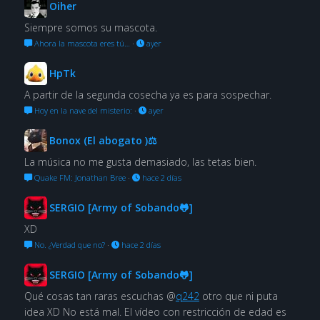
Oiher
Siempre somos su mascota.
Ahora la mascota eres tú…
·
ayer
HpTk
A partir de la segunda cosecha ya es para sospechar.
Hoy en la nave del misterio:
·
ayer
Bonox (El abogato )⚖
La música no me gusta demasiado, las tetas bien.
Quake FM: Jonathan Bree
·
hace 2 días
SERGIO [Army of Sobando🐸]
XD
No. ¿Verdad que no?
·
hace 2 días
SERGIO [Army of Sobando🐸]
Qué cosas tan raras escuchas @
q242
otro que ni puta
idea XD No está mal. El vídeo con restricción de edad es