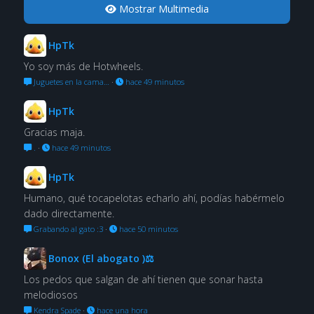
Mostrar Multimedia
HpTk
Yo soy más de Hotwheels.
Juguetes en la cama…
·
hace 49 minutos
HpTk
Gracias maja.
.
·
hace 49 minutos
HpTk
Humano, qué tocapelotas echarlo ahí, podías habérmelo
dado directamente.
Grabando al gato :3
·
hace 50 minutos
Bonox (El abogato )⚖
Los pedos que salgan de ahí tienen que sonar hasta
melodiosos
Kendra Spade
·
hace una hora