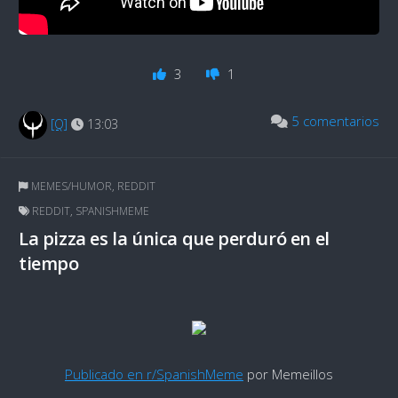
3
1
5 comentarios
[Q]
13:03
MEMES/HUMOR
,
REDDIT
REDDIT
,
SPANISHMEME
La pizza es la única que perduró en el
tiempo
Publicado en r/SpanishMeme
por Memeillos