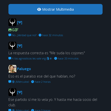
Mostrar Multimedia
[Ψ]
GIF
No. ¿Verdad que no?
·
hace 32 minutos
[Ψ]
La respuesta correcta es "Me suda los cojones"
A los agnosticos les vale vrg 🗿🍷
·
hace 33 minutos
Paluego
Eso es el paraíso ese del que hablan, no?
🔞 ¡Miérculos!
·
hace 2 horas
[Ψ]
Ese partido sí me lo veía yo. Y hasta me hacía socio del
club.
🔞 ¡Miérculos!
·
hace 5 horas