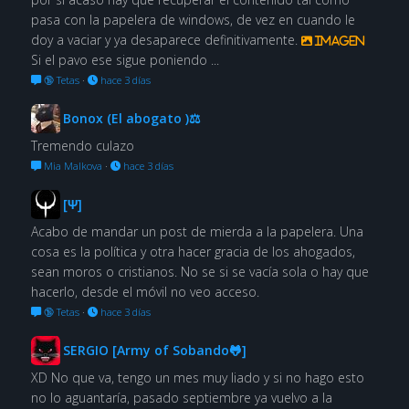
pasa con la papelera de windows, de vez en cuando le
doy a vaciar y ya desaparece definitivamente.
Imagen
Si el pavo ese sigue poniendo ...
🔞 Tetas
·
hace 3 días
Bonox (El abogato )⚖
Tremendo culazo
Mia Malkova
·
hace 3 días
[Ψ]
Acabo de mandar un post de mierda a la papelera. Una
cosa es la política y otra hacer gracia de los ahogados,
sean moros o cristianos. No se si se vacía sola o hay que
hacerlo, desde el móvil no veo acceso.
🔞 Tetas
·
hace 3 días
SERGIO [Army of Sobando🐸]
XD No que va, tengo un mes muy liado y si no hago esto
no lo aguantaría, pasado septiembre ya vuelvo a la