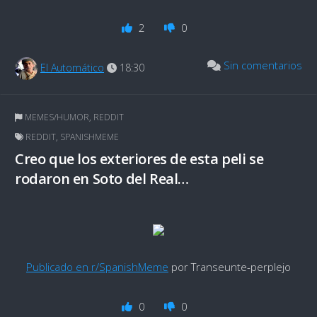
2
0
Sin comentarios
El Automático
18:30
MEMES/HUMOR
,
REDDIT
REDDIT
,
SPANISHMEME
Creo que los exteriores de esta peli se
rodaron en Soto del Real…
Publicado en r/SpanishMeme
por Transeunte-perplejo
0
0