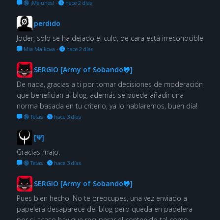
🔞 ¡Melunes!
·
hace 2 días
perdido
Joder, solo se ha dejado el culo, de cara está irreconocible
Mia Malkova
·
hace 2 días
SERGIO [Army of Sobando🐸]
De nada, gracias a ti por tomar decisiones de moderación
que benefician al blog, además se puede añadir una
norma basada en tu criterio, ya lo hablaremos, buen día!
🔞 Tetas
·
hace 3 días
[Ψ]
Gracias majo.
🔞 Tetas
·
hace 3 días
SERGIO [Army of Sobando🐸]
Pues bien hecho. No te preocupes, una vez enviado a
papelera desaparece del blog pero queda en papelera
por si acaso hay que recuperar el contenido tal como