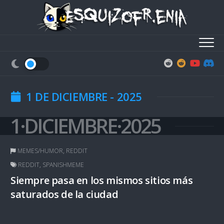
Skip
to
content
1 DE DICIEMBRE - 2025
1·DICIEMBRE·2025
MEMES/HUMOR
,
REDDIT
REDDIT
,
SPANISHMEME
Siempre pasa en los mismos sitios más
saturados de la ciudad