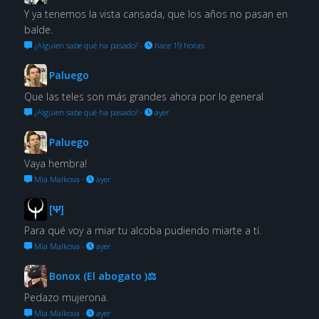
Y ya tenemos la vista cansada, que los años no pasan en
balde.
¿Alguien sabe qué ha pasado?
·
hace 19 horas
Paluego
Que las teles son más grandes ahora por lo general
¿Alguien sabe qué ha pasado?
·
ayer
Paluego
Vaya hembra!
Mia Malkova
·
ayer
[Ψ]
Para qué voy a miar tu alcoba pudiendo miarte a tí.
Mia Malkova
·
ayer
Bonox (El abogato )⚖
Pedazo mujerona.
Mia Malkova
·
ayer