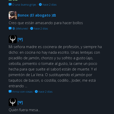
O una buena gripe.
·
hace 2 días
Bonox (El abogato )⚖
Creo que están amasando para hacer bollos
🔞 ¡Melunes!
·
hace 2 días
[Ψ]
Mi señora madre es cocinera de profesión, y siempre ha
dicho: en cocina no hay nada escrito. Unas lentejas con
picadillo de jamón, chorizo y su sofrito a gusto (ajo,
cebolla, pimiento o tomate al gusto, la carne un poco
hecha para que suelte el sabor) están de muerte. Y el
pimentón de La Vera. O sustituyendo el jamón por
taquitos de bacon, o costilla, codillo... Joder, me está
entrando ...
Arroz con cosas
·
hace 2 días
[Ψ]
Quién fuera mesa...