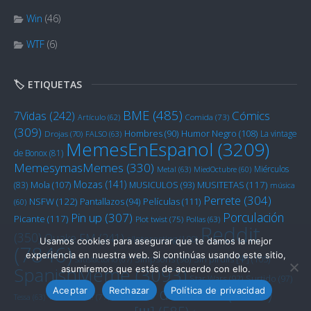
Win
(46)
WTF
(6)
🏷️ ETIQUETAS
BME
(485)
Cómics
7Vidas
(242)
Artículo
(62)
Comida
(73)
(309)
Humor Negro
(108)
Hombres
(90)
La vintage
Drojas
(70)
FALSO
(63)
MemesEnEspanol
(3209)
de Bonox
(81)
MemesymasMemes
(330)
Miérculos
Metal
(63)
MiedOctubre
(60)
Mozas
(141)
Mola
(107)
MUSITETAS
(117)
(83)
MUSICULOS
(93)
música
Perrete
(304)
NSFW
(122)
Películas
(111)
Pantallazos
(94)
(60)
Porculación
Pin up
(307)
Picante
(117)
Plot twist
(75)
Pollas
(63)
Reddit
(350)
Quake FM
(241)
r/Interesting
(100)
Usamos cookies para asegurar que te damos la mejor
(7846)
experiencia en nuestra web. Si continúas usando este sitio,
Sin pirulís [Ψ]
(105)
Simpsons
(98)
Satisfactorio
(67)
SpanishMeme
(3093)
asumiremos que estás de acuerdo con ello.
Star Wars
(92)
Surtido
(97)
Turno de noche
(1454)
Aceptar
Rechazar
Política de privacidad
Tessa
(63)
That's racist!
(77)