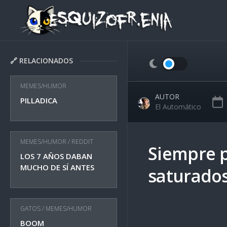
Skip
to
content
🔗 RELACIONADOS
MEMES/HUMOR
AUTOR
PILLADICA
El Automático
MEMES/HUMOR
/
REDDIT
Siempre p
LOS 7 AÑOS DABAN
MUCHO DE SÍ ANTES
saturados
GATOS
/
MEMES/HUMOR
BOOM