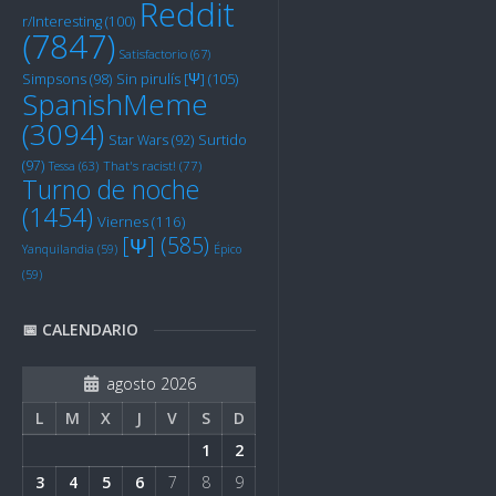
Reddit
r/Interesting
(100)
(7847)
Satisfactorio
(67)
Sin pirulís [Ψ]
(105)
Simpsons
(98)
SpanishMeme
(3094)
Star Wars
(92)
Surtido
(97)
Tessa
(63)
That's racist!
(77)
Turno de noche
(1454)
Viernes
(116)
[Ψ]
(585)
Yanquilandia
(59)
Épico
(59)
📅 CALENDARIO
agosto 2026
L
M
X
J
V
S
D
1
2
3
4
5
6
7
8
9