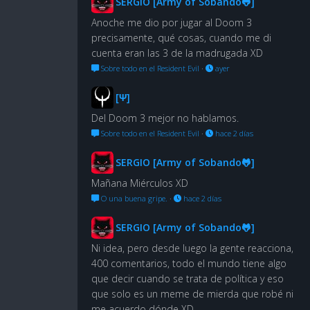
SERGIO [Army of Sobando🐸]
Anoche me dio por jugar al Doom 3
precisamente, qué cosas, cuando me di
cuenta eran las 3 de la madrugada XD
Sobre todo en el Resident Evil
·
ayer
[Ψ]
Del Doom 3 mejor no hablamos.
Sobre todo en el Resident Evil
·
hace 2 días
SERGIO [Army of Sobando🐸]
Mañana Miérculos XD
O una buena gripe.
·
hace 2 días
SERGIO [Army of Sobando🐸]
Ni idea, pero desde luego la gente reacciona,
400 comentarios, todo el mundo tiene algo
que decir cuando se trata de política y eso
que solo es un meme de mierda que robé ni
me acuerdo dónde XD