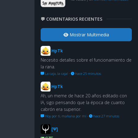
💬 COMENTARIOS RECIENTES
Mostrar Multimedia
HpTk
Necesito detalles sobre el funcionamiento de
la rana.
La caja, la caja!
·
hace 25 minutos
HpTk
Ah, un meme de hace 20 años editado con
IA, sigo pensando que la época de cuanto
cabrón era superior.
Hoy por ti, mañana por mí
·
hace 27 minutos
[Ψ]