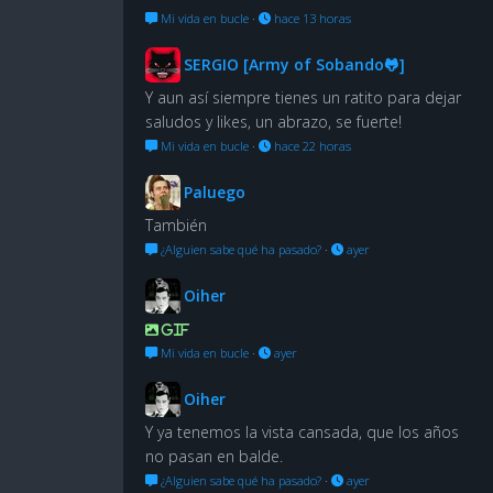
Mi vida en bucle
·
hace 13 horas
SERGIO [Army of Sobando🐸]
Y aun así siempre tienes un ratito para dejar
saludos y likes, un abrazo, se fuerte!
Mi vida en bucle
·
hace 22 horas
Paluego
También
¿Alguien sabe qué ha pasado?
·
ayer
Oiher
GIF
Mi vida en bucle
·
ayer
Oiher
Y ya tenemos la vista cansada, que los años
no pasan en balde.
¿Alguien sabe qué ha pasado?
·
ayer