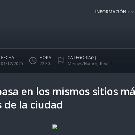
INFORMACIÓN ℹ️
PRIVACIDAD
🔒
NORMAS
DE
FECHA
HORA
CATEGORÍA(S)
USO
01/12/2025
22:30
Memes/Humor
,
Reddit
🚸
asa en los mismos sitios m
 de la ciudad