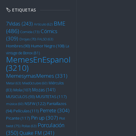
🏷️ ETIQUETAS
BME
7Vidas
(243)
Artículo
(62)
(486)
Cómics
Comida
(73)
(309)
Drojas
(70)
FALSO
(63)
Humor Negro
(108)
Hombres
(90)
La
vintage de Bonox
(81)
MemesEnEspanol
(3210)
MemesymasMemes
(331)
Miérculos
Metal
(63)
MiedOctubre
(60)
Mozas
(141)
Mola
(107)
(83)
MUSITETAS
(117)
MUSICULOS
(93)
NSFW
(122)
Pantallazos
música
(60)
Perrete
(304)
Películas
(111)
(94)
Pin up
(307)
Picante
(117)
Plot
Porculación
twist
(75)
Pollas
(63)
(350)
Quake FM
(241)