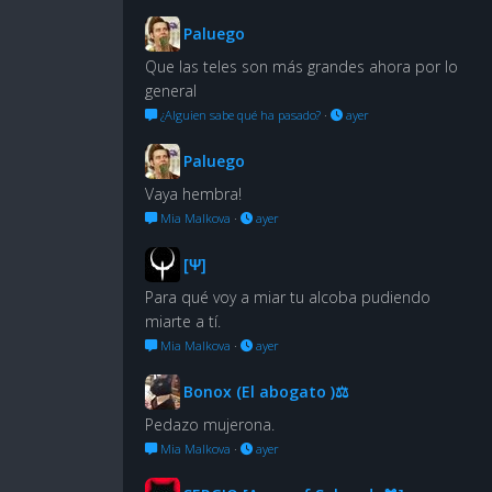
Paluego
Que las teles son más grandes ahora por lo
general
¿Alguien sabe qué ha pasado?
·
ayer
Paluego
Vaya hembra!
Mia Malkova
·
ayer
[Ψ]
Para qué voy a miar tu alcoba pudiendo
miarte a tí.
Mia Malkova
·
ayer
Bonox (El abogato )⚖
Pedazo mujerona.
Mia Malkova
·
ayer