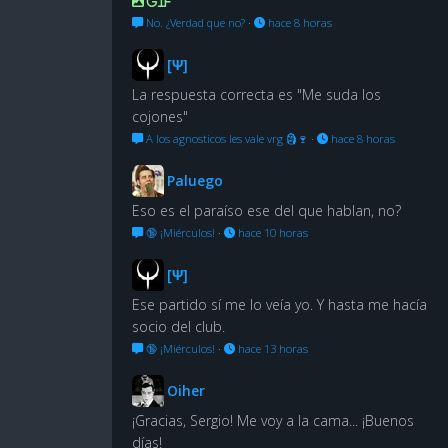
GIF
No. ¿Verdad que no?
·
hace 8 horas
[Ψ]
La respuesta correcta es "Me suda los
cojones"
A los agnosticos les vale vrg 🗿🍷
·
hace 8 horas
Paluego
Eso es el paraíso ese del que hablan, no?
🔞 ¡Miérculos!
·
hace 10 horas
[Ψ]
Ese partido sí me lo veía yo. Y hasta me hacía
socio del club.
🔞 ¡Miérculos!
·
hace 13 horas
Oiher
¡Gracias, Sergio! Me voy a la cama... ¡Buenos
días!