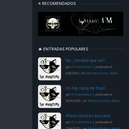
⭐ RECOMENDADOS
🔥 ENTRADAS POPULARES
No. ¿Verdad que no?
por
El Automático
|
publicado el
6/8/2026
|
en
Memes/Humor
,
Reddit
no hay nada de titulo
por
El Automático
|
publicado el
26/4/2026
|
en
Memes/Humor
,
Reddit
Ahora necesito buscarlo
por
El Automático
|
publicado el
10/4/2025
|
en
Memes/Humor
,
Reddit