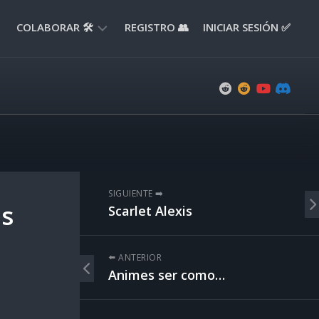
COLABORAR 🛠️
REGISTRO 👥
INICIAR SESIÓN ✅
ENVIAR
APORTE
📝
ENVIAR
REPORTE
🚧
SUGERENCIAS
SIGUIENTE ➡️
💡
ás
Scarlet Alexis
⬅️ ANTERIOR
Animes ser como…