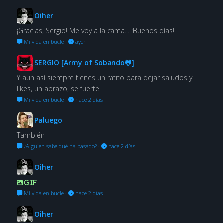
Oiher
¡Gracias, Sergio! Me voy a la cama... ¡Buenos días!
Mi vida en bucle
·
ayer
SERGIO [Army of Sobando🐸]
Y aun así siempre tienes un ratito para dejar saludos y
likes, un abrazo, se fuerte!
Mi vida en bucle
·
hace 2 días
Paluego
También
¿Alguien sabe qué ha pasado?
·
hace 2 días
Oiher
GIF
Mi vida en bucle
·
hace 2 días
Oiher