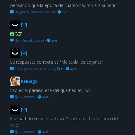
pensando que la época de cuanto cabrón era superior.
Hoy por ti, mañana por mí
·
ayer
[Ψ]
GIF
No. ¿Verdad que no?
·
ayer
[Ψ]
La respuesta correcta es "Me suda los cojones"
A los agnosticos les vale vrg 🗿🍷
·
ayer
Paluego
Eso es el paraíso ese del que hablan, no?
🔞 ¡Miérculos!
·
ayer
[Ψ]
Ese partido sí me lo veía yo. Y hasta me hacía socio del
club.
🔞 ¡Miérculos!
·
ayer