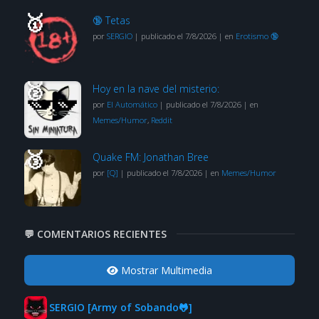
🔞 Tetas
por
SERGIO
|
publicado el 7/8/2026
|
en
Erotismo 🔞
Hoy en la nave del misterio:
por
El Automático
|
publicado el 7/8/2026
|
en
Memes/Humor
,
Reddit
Quake FM: Jonathan Bree
por
[Q]
|
publicado el 7/8/2026
|
en
Memes/Humor
💬 COMENTARIOS RECIENTES
Mostrar Multimedia
SERGIO [Army of Sobando🐸]