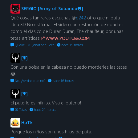
SERGIO [Army of Sobando🐸]
Qué cosas tan raras escuchas @
q242
otro que ni puta
idea XD No está mal. El vídeo con restricción de edad es
como el clásico de Duran Duran, The chauffeur, por unas
tetas artísticas
www.youtube.com
Quake FM: Jonathan Bree
·
hace 15 horas
[Ψ]
Con una bolsa en la cabeza no puedo morderles las tetas
😂
No. ¿Verdad que no?
·
hace 16 horas
[Ψ]
El puterío es infinito. Viva el puterío!
🔞 Tetas
·
hace 21 horas
HpTk
Porque los niños son unos hijos de puta.