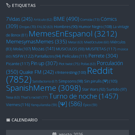
🏷️ ETIQUETAS
BME
(490)
Cómics
7Vidas
(245)
Artículo
(62)
Comida
(73)
(309)
Humor Negro
(108)
Hombres
(90)
La vintage
Drojas
(70)
FALSO
(63)
MemesEnEspanol
(3212)
de Bonox
(81)
MemesymasMemes
(335)
Miérculos
Metal
(63)
MiedOctubre
(60)
Mozas
(141)
Mola
(107)
MUSITETAS
(117)
(83)
MUSICULOS
(93)
música
Perrete
(304)
NSFW
(122)
Películas
(111)
Pantallazos
(94)
(60)
Porculación
Pin up
(307)
Picante
(117)
Plot twist
(75)
Pollas
(63)
Reddit
(350)
Quake FM
(242)
r/Interesting
(100)
(7852)
Sin pirulís [Ψ]
(105)
Simpsons
(98)
Satisfactorio
(67)
SpanishMeme
(3098)
Star Wars
(92)
Surtido
(97)
Turno de noche
(1457)
Tessa
(63)
That's racist!
(77)
[Ψ]
(586)
Viernes
(116)
Yanquilandia
(59)
Épico
(59)
📅 CALENDARIO
agosto 2026