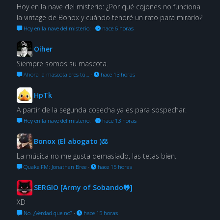
Hoy en la nave del misterio: ¿Por qué cojones no funciona
la vintage de Bonox y cuándo tendré un rato para mirarlo?
Hoy en la nave del misterio:
·
hace 6 horas
Oiher
Siempre somos su mascota.
Ahora la mascota eres tú…
·
hace 13 horas
HpTk
A partir de la segunda cosecha ya es para sospechar.
Hoy en la nave del misterio:
·
hace 13 horas
Bonox (El abogato )⚖
La música no me gusta demasiado, las tetas bien.
Quake FM: Jonathan Bree
·
hace 15 horas
SERGIO [Army of Sobando🐸]
XD
No. ¿Verdad que no?
·
hace 15 horas