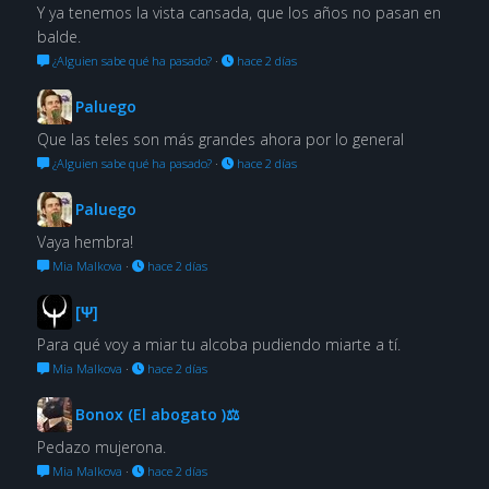
Y ya tenemos la vista cansada, que los años no pasan en
balde.
¿Alguien sabe qué ha pasado?
·
hace 2 días
Paluego
Que las teles son más grandes ahora por lo general
¿Alguien sabe qué ha pasado?
·
hace 2 días
Paluego
Vaya hembra!
Mia Malkova
·
hace 2 días
[Ψ]
Para qué voy a miar tu alcoba pudiendo miarte a tí.
Mia Malkova
·
hace 2 días
Bonox (El abogato )⚖
Pedazo mujerona.
Mia Malkova
·
hace 2 días