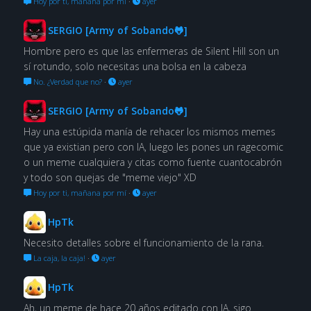
Hoy por ti, mañana por mí
·
ayer
SERGIO [Army of Sobando🐸]
Hombre pero es que las enfermeras de Silent Hill son un
sí rotundo, solo necesitas una bolsa en la cabeza
No. ¿Verdad que no?
·
ayer
SERGIO [Army of Sobando🐸]
Hay una estúpida manía de rehacer los mismos memes
que ya existian pero con IA, luego les pones un ragecomic
o un meme cualquiera y citas como fuente cuantocabrón
y todo son quejas de "meme viejo" XD
Hoy por ti, mañana por mí
·
ayer
HpTk
Necesito detalles sobre el funcionamiento de la rana.
La caja, la caja!
·
ayer
HpTk
Ah, un meme de hace 20 años editado con IA, sigo