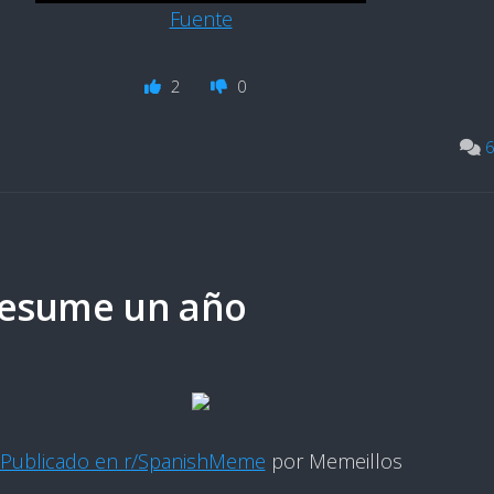
Fuente
2
0
6
resume un año
Publicado en r/SpanishMeme
por Memeillos