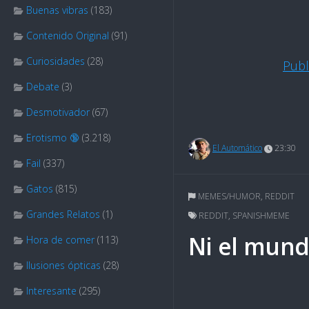
Buenas vibras
(183)
Contenido Original
(91)
Curiosidades
(28)
Publ
Debate
(3)
Desmotivador
(67)
Erotismo 🔞
(3.218)
El Automático
23:30
Fail
(337)
Gatos
(815)
MEMES/HUMOR
,
REDDIT
Grandes Relatos
(1)
REDDIT
,
SPANISHMEME
Ni el mundi
Hora de comer
(113)
Ilusiones ópticas
(28)
Interesante
(295)