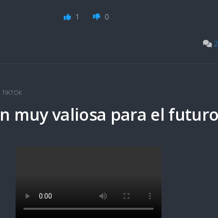
1
0
2
,
TIKTOK
n muy valiosa para el futur