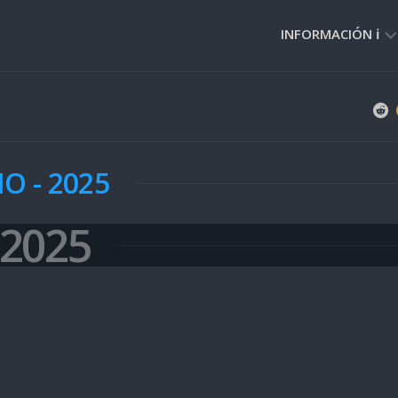
INFORMACIÓN ℹ️
PRIVACIDAD
🔒
NORMAS
DE
IO - 2025
USO
🚸
·2025