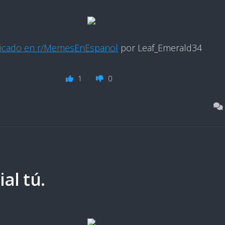
icado en r/MemesEnEspanol
por Leaf_Emerald34
1
0
al tú.