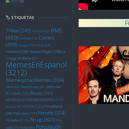
WTF
(6)
🏷️ ETIQUETAS
F
BME
7Vidas
(245)
Artículo
(62)
(489)
Cómics
Comida
(73)
(309)
Drojas
(70)
FALSO
(63)
Humor Negro
(108)
Hombres
(90)
La
vintage de Bonox
(81)
MemesEnEspanol
(3212)
MemesymasMemes
(334)
Miérculos
Metal
(63)
MiedOctubre
(60)
Mozas
(141)
Mola
(107)
(83)
MUSITETAS
(117)
MUSICULOS
(93)
NSFW
(122)
Pantallazos
música
(60)
Perrete
(304)
Películas
(111)
(94)
Pin up
(307)
Picante
(117)
Plot
Porculación
twist
(75)
Pollas
(63)