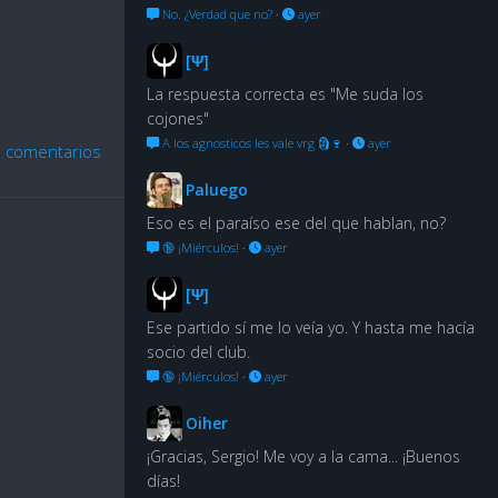
No. ¿Verdad que no?
·
ayer
[Ψ]
La respuesta correcta es "Me suda los
cojones"
A los agnosticos les vale vrg 🗿🍷
·
ayer
 comentarios
Paluego
Eso es el paraíso ese del que hablan, no?
🔞 ¡Miérculos!
·
ayer
[Ψ]
Ese partido sí me lo veía yo. Y hasta me hacía
socio del club.
🔞 ¡Miérculos!
·
ayer
Oiher
¡Gracias, Sergio! Me voy a la cama... ¡Buenos
días!