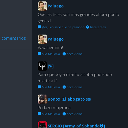
Paluego
Que las teles son más grandes ahora por lo
general
¿Alguien sabe qué ha pasado?
·
hace 2 días
 comentarios
Paluego
Vaya hembra!
Mia Malkova
·
hace 2 días
[Ψ]
Para qué voy a miar tu alcoba pudiendo
miarte a tí.
Mia Malkova
·
hace 2 días
Bonox (El abogato )⚖
Pedazo mujerona.
Mia Malkova
·
hace 2 días
SERGIO [Army of Sobando🐸]