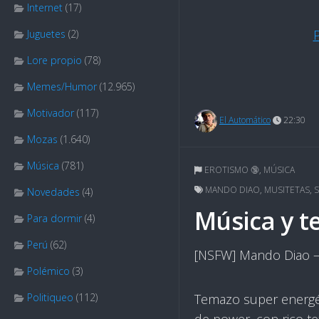
Internet
(17)
Juguetes
(2)
Lore propio
(78)
Memes/Humor
(12.965)
Motivador
(117)
El Automático
22:30
Mozas
(1.640)
Música
(781)
EROTISMO 🔞
,
MÚSICA
MANDO DIAO
,
MUSITETAS
,
S
Novedades
(4)
Música y t
Para dormir
(4)
Perú
(62)
[NSFW] Mando Diao –
Polémico
(3)
Politiqueo
(112)
Temazo super energét