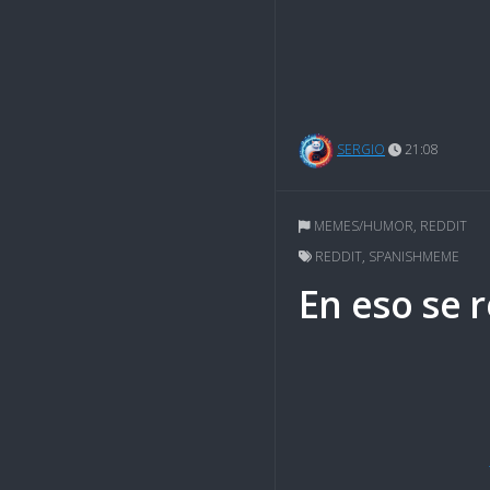
SERGIO
21:08
MEMES/HUMOR
,
REDDIT
REDDIT
,
SPANISHMEME
En eso se 