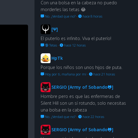
Con una bolsa en la cabeza no puedo
morderles las tetas 😂
No. ¿Verdad que no?
·
hace 8 horas
[Ψ]
El puterío es infinito. Viva el puterío!
🔞 Tetas
·
hace 12 horas
HpTk
Porque los niños son unos hijos de puta.
Hoy por ti, mañana por mí
·
hace 21 horas
SERGIO [Army of Sobando🐸]
Hombre pero es que las enfermeras de
Silent Hill son un sí rotundo, solo necesitas
una bolsa en la cabeza
No. ¿Verdad que no?
·
hace 22 horas
SERGIO [Army of Sobando🐸]