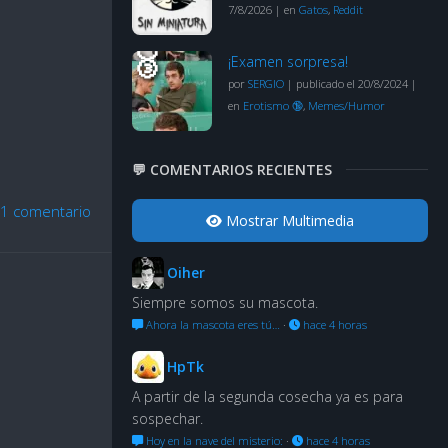
7/8/2026
|
en
Gatos
,
Reddit
¡Examen sorpresa!
por
SERGIO
|
publicado el 20/8/2024
|
en
Erotismo 🔞
,
Memes/Humor
💬 COMENTARIOS RECIENTES
1 comentario
Mostrar Multimedia
Oiher
Siempre somos su mascota.
Ahora la mascota eres tú…
·
hace 4 horas
HpTk
A partir de la segunda cosecha ya es para
sospechar.
Hoy en la nave del misterio:
·
hace 4 horas