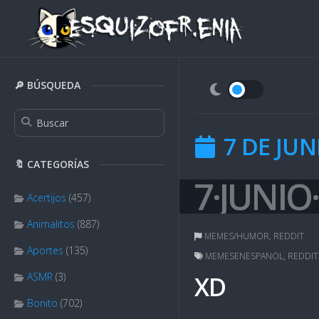
Skip
to
content
🔎 BÚSQUEDA
7 DE JUN
🔖 CATEGORÍAS
7·JUNIO
Acertijos
(457)
Animalitos
(887)
MEMES/HUMOR
,
REDDIT
Aportes
(135)
MEMESENESPANOL
,
REDDIT
ASMR
(3)
XD
Bonito
(702)