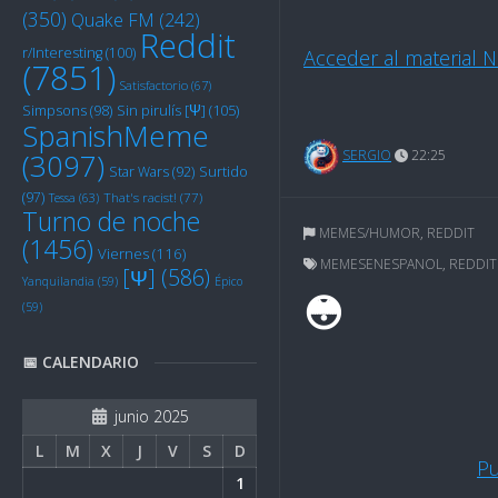
(350)
Quake FM
(242)
Reddit
r/Interesting
(100)
Acceder al material 
(7851)
Satisfactorio
(67)
Sin pirulís [Ψ]
(105)
Simpsons
(98)
SpanishMeme
(3097)
SERGIO
22:25
Star Wars
(92)
Surtido
(97)
Tessa
(63)
That's racist!
(77)
Turno de noche
MEMES/HUMOR
,
REDDIT
(1456)
Viernes
(116)
MEMESENESPANOL
,
REDDIT
[Ψ]
(586)
Yanquilandia
(59)
Épico
😳
(59)
📅 CALENDARIO
junio 2025
L
M
X
J
V
S
D
Pu
1