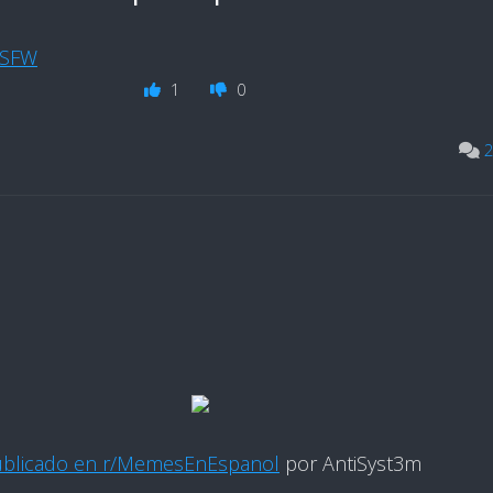
NSFW
1
0
2
blicado en r/MemesEnEspanol
por AntiSyst3m