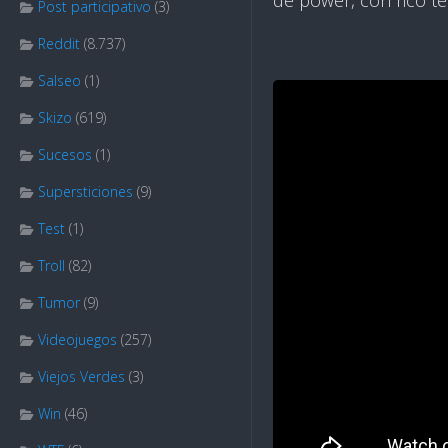
de power, con rico te
Post participativo
(3)
Reddit
(8.737)
Salseo
(1)
Skizo
(619)
Sucesos
(1)
Supersticiones
(9)
Test
(1)
Troll
(82)
Tumor
(9)
Videojuegos
(257)
Viejos Verdes
(3)
Win
(46)