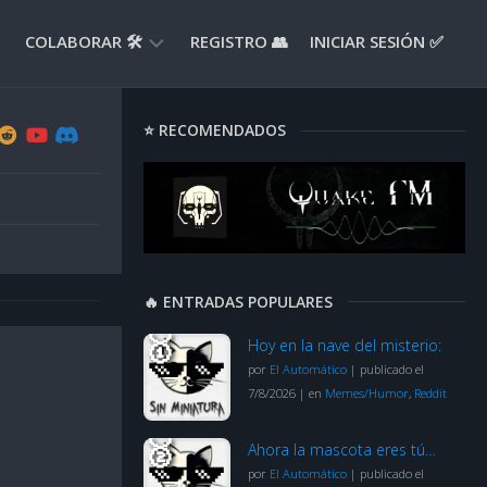
COLABORAR 🛠️
REGISTRO 👥
INICIAR SESIÓN ✅
ENVIAR
⭐ RECOMENDADOS
APORTE
📝
ENVIAR
REPORTE
🚧
SUGERENCIAS
🔥 ENTRADAS POPULARES
💡
Hoy en la nave del misterio:
por
El Automático
|
publicado el
7/8/2026
|
en
Memes/Humor
,
Reddit
Ahora la mascota eres tú…
por
El Automático
|
publicado el