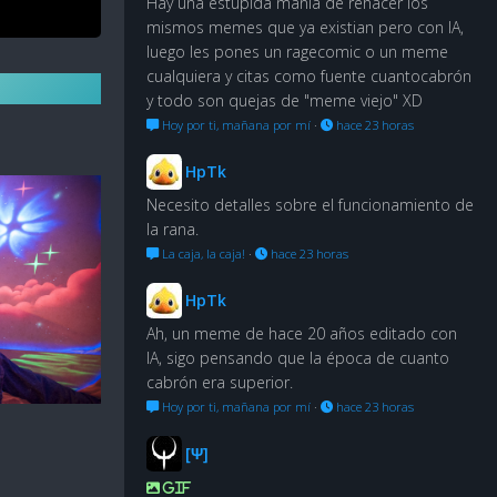
Hay una estúpida manía de rehacer los
mismos memes que ya existian pero con IA,
luego les pones un ragecomic o un meme
cualquiera y citas como fuente cuantocabrón
y todo son quejas de "meme viejo" XD
Hoy por ti, mañana por mí
·
hace 23 horas
HpTk
Necesito detalles sobre el funcionamiento de
la rana.
La caja, la caja!
·
hace 23 horas
HpTk
Ah, un meme de hace 20 años editado con
IA, sigo pensando que la época de cuanto
cabrón era superior.
Hoy por ti, mañana por mí
·
hace 23 horas
[Ψ]
GIF