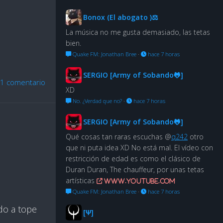
Bonox (El abogato )⚖
La música no me gusta demasiado, las tetas
bien.
Quake FM: Jonathan Bree
·
hace 7 horas
SERGIO [Army of Sobando🐸]
1 comentario
XD
No. ¿Verdad que no?
·
hace 7 horas
SERGIO [Army of Sobando🐸]
Qué cosas tan raras escuchas @
q242
otro
que ni puta idea XD No está mal. El vídeo con
restricción de edad es como el clásico de
Duran Duran, The chauffeur, por unas tetas
artísticas
www.youtube.com
Quake FM: Jonathan Bree
·
hace 7 horas
do a tope
[Ψ]