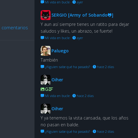
Mi vida en bucle
·
ayer
SERGIO [Army of Sobando🐸]
Y aun así siempre tienes un ratito para dejar
 comentarios
saludos y likes, un abrazo, se fuerte!
Mi vida en bucle
·
ayer
Paluego
También
¿Alguien sabe qué ha pasado?
·
hace 2 días
o
Oiher
GIF
Mi vida en bucle
·
hace 2 días
Oiher
Y ya tenemos la vista cansada, que los años
no pasan en balde.
¿Alguien sabe qué ha pasado?
·
hace 2 días