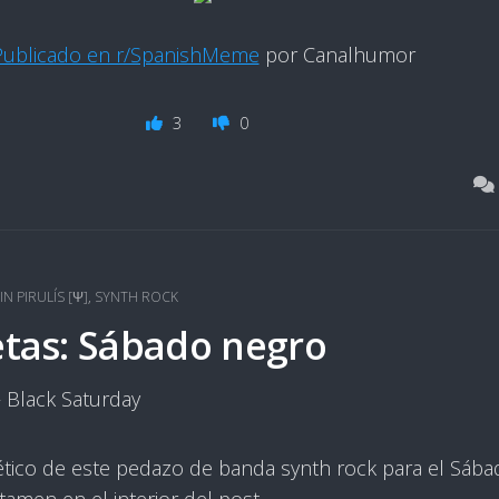
Publicado en r/SpanishMeme
por Canalhumor
3
0
IN PIRULÍS [Ψ]
,
SYNTH ROCK
etas: Sábado negro
 Black Saturday
ico de este pedazo de banda synth rock para el Sába