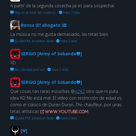
A partir de la segunda cosecha ya es para sospechar.
Hoy en la nave del misterio:
·
hace 2 días
Bonox (El abogato )⚖
La música no me gusta demasiado, las tetas bien.
Quake FM: Jonathan Bree
·
hace 2 días
SERGIO [Army of Sobando🐸]
XD
No. ¿Verdad que no?
·
hace 2 días
SERGIO [Army of Sobando🐸]
Qué cosas tan raras escuchas @
q242
otro que ni puta
idea XD No está mal. El vídeo con restricción de edad es
como el clásico de Duran Duran, The chauffeur, por unas
tetas artísticas
www.youtube.com
Quake FM: Jonathan Bree
·
hace 2 días
[Ψ]