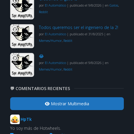
por
El Automático
|
publicado el 9/8/2026
|
en
Gatos
,
Reddit
Todos queremos ser el ingeniero de la 2!
por
El Automático
|
publicado el 31/8/2025
|
en
Memes/Humor
,
Reddit
😂
por
El Automático
|
publicado el 9/8/2026
|
en
Memes/Humor
,
Reddit
💬 COMENTARIOS RECIENTES
Mostrar Multimedia
HpTk
Yo soy más de Hotwheels.