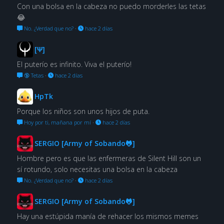
Con una bolsa en la cabeza no puedo morderles las tetas
😂
No. ¿Verdad que no?
·
hace 2 días
[Ψ]
El puterío es infinito. Viva el puterío!
🔞 Tetas
·
hace 2 días
HpTk
Porque los niños son unos hijos de puta.
Hoy por ti, mañana por mí
·
hace 2 días
SERGIO [Army of Sobando🐸]
Hombre pero es que las enfermeras de Silent Hill son un
sí rotundo, solo necesitas una bolsa en la cabeza
No. ¿Verdad que no?
·
hace 2 días
SERGIO [Army of Sobando🐸]
Hay una estúpida manía de rehacer los mismos memes