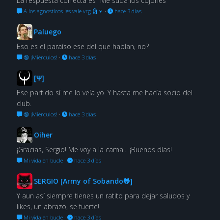
La respuesta correcta es "Me suda los cojones"
A los agnosticos les vale vrg 🗿🍷
·
hace 3 días
Paluego
Eso es el paraíso ese del que hablan, no?
🔞 ¡Miérculos!
·
hace 3 días
[Ψ]
Ese partido sí me lo veía yo. Y hasta me hacía socio del
club.
🔞 ¡Miérculos!
·
hace 3 días
Oiher
¡Gracias, Sergio! Me voy a la cama... ¡Buenos días!
Mi vida en bucle
·
hace 3 días
SERGIO [Army of Sobando🐸]
Y aun así siempre tienes un ratito para dejar saludos y
likes, un abrazo, se fuerte!
Mi vida en bucle
·
hace 3 días