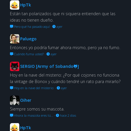
HpTk
Están tan polarizados que ni siquiera entienden que las
ideas no tienen dueño.
Pero qué ha pasado aquí
·
ayer
Paluego
Entonces yo podría fumar ahora mismo, pero ya no fumo.
Cuándo fuma usted?
·
ayer
SERGIO [Army of Sobando🐸]
Hoy en la nave del misterio: ¿Por qué cojones no funciona
la vintage de Bonox y cuándo tendré un rato para mirarlo?
Hoy en la nave del misterio:
·
ayer
Oiher
Siempre somos su mascota.
Ahora la mascota eres tú…
·
hace 2 días
HpTk