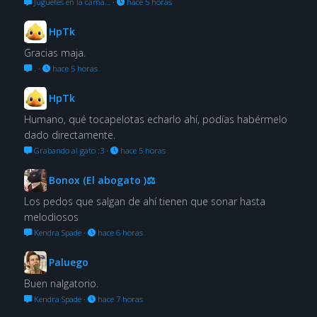
Juguetes en la cama…
·
hace 5 horas
HpTk
Gracias maja.
.
·
hace 5 horas
HpTk
Humano, qué tocapelotas echarlo ahí, podías habérmelo
dado directamente.
Grabando al gato :3
·
hace 5 horas
Bonox (El abogato )⚖
Los pedos que salgan de ahí tienen que sonar hasta
melodiosos
Kendra Spade
·
hace 6 horas
Paluego
Buen nalgatorio.
Kendra Spade
·
hace 7 horas