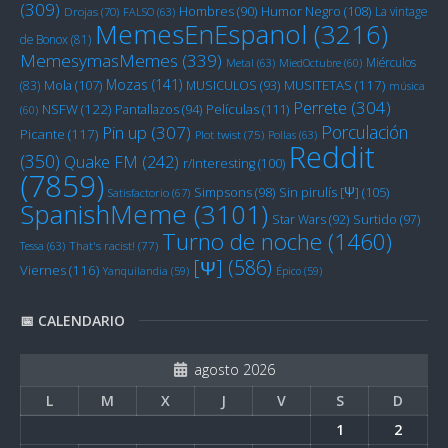
(309)
Humor Negro
(108)
Hombres
(90)
La vintage
Drojas
(70)
FALSO
(63)
MemesEnEspanol
(3216)
de Bonox
(81)
MemesymasMemes
(339)
Miérculos
Metal
(63)
MiedOctubre
(60)
Mozas
(141)
Mola
(107)
MUSITETAS
(117)
(83)
MUSICULOS
(93)
música
Perrete
(304)
NSFW
(122)
Películas
(111)
Pantallazos
(94)
(60)
Porculación
Pin up
(307)
Picante
(117)
Plot twist
(75)
Pollas
(63)
Reddit
(350)
Quake FM
(242)
r/Interesting
(100)
(7859)
Sin pirulís [Ψ]
(105)
Simpsons
(98)
Satisfactorio
(67)
SpanishMeme
(3101)
Star Wars
(92)
Surtido
(97)
Turno de noche
(1460)
Tessa
(63)
That's racist!
(77)
[Ψ]
(586)
Viernes
(116)
Yanquilandia
(59)
Épico
(59)
📅 CALENDARIO
agosto 2026
L
M
X
J
V
S
D
1
2