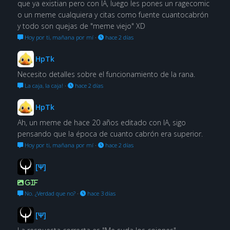
que ya existian pero con IA, luego les pones un ragecomic
o un meme cualquiera y citas como fuente cuantocabrón
y todo son quejas de "meme viejo" XD
Hoy por ti, mañana por mí
·
hace 2 días
HpTk
Necesito detalles sobre el funcionamiento de la rana.
La caja, la caja!
·
hace 2 días
HpTk
Ah, un meme de hace 20 años editado con IA, sigo
pensando que la época de cuanto cabrón era superior.
Hoy por ti, mañana por mí
·
hace 2 días
[Ψ]
GIF
No. ¿Verdad que no?
·
hace 3 días
[Ψ]