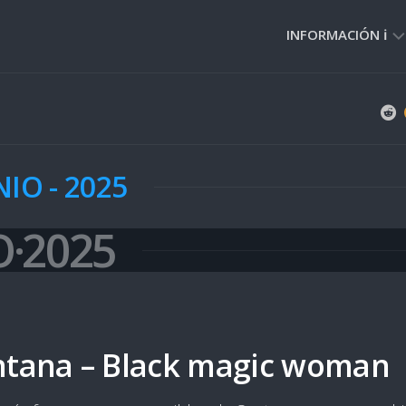
INFORMACIÓN ℹ️
PRIVACIDAD
🔒
NORMAS
DE
NIO - 2025
USO
🚸
O·2025
ntana – Black magic woman