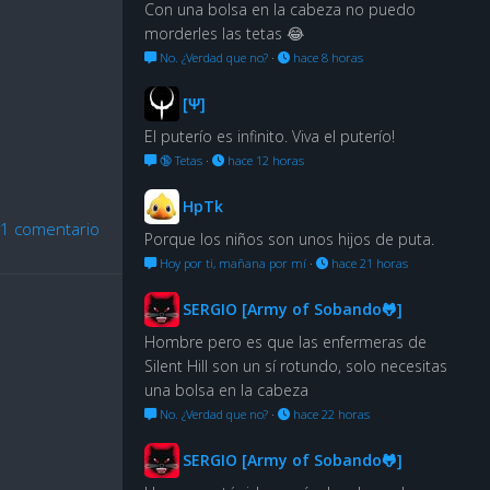
Con una bolsa en la cabeza no puedo
morderles las tetas 😂
No. ¿Verdad que no?
·
hace 8 horas
[Ψ]
El puterío es infinito. Viva el puterío!
🔞 Tetas
·
hace 12 horas
HpTk
1 comentario
Porque los niños son unos hijos de puta.
Hoy por ti, mañana por mí
·
hace 21 horas
SERGIO [Army of Sobando🐸]
Hombre pero es que las enfermeras de
Silent Hill son un sí rotundo, solo necesitas
una bolsa en la cabeza
No. ¿Verdad que no?
·
hace 22 horas
SERGIO [Army of Sobando🐸]