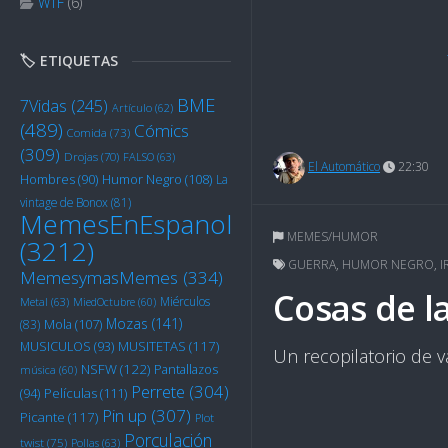
WTF
(6)
🏷️ ETIQUETAS
BME
7Vidas
(245)
Artículo
(62)
(489)
Cómics
Comida
(73)
(309)
Drojas
(70)
FALSO
(63)
El Automático
22:30
Humor Negro
(108)
Hombres
(90)
La
vintage de Bonox
(81)
MemesEnEspanol
MEMES/HUMOR
(3212)
GUERRA
,
HUMOR NEGRO
,
I
MemesymasMemes
(334)
Cosas de l
Miérculos
Metal
(63)
MiedOctubre
(60)
Mozas
(141)
Mola
(107)
(83)
MUSITETAS
(117)
MUSICULOS
(93)
Un recopilatorio de 
NSFW
(122)
Pantallazos
música
(60)
Perrete
(304)
Películas
(111)
(94)
Pin up
(307)
Picante
(117)
Plot
Porculación
twist
(75)
Pollas
(63)