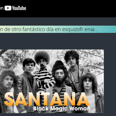
in de otro fantástico día en esquizofr.enia…