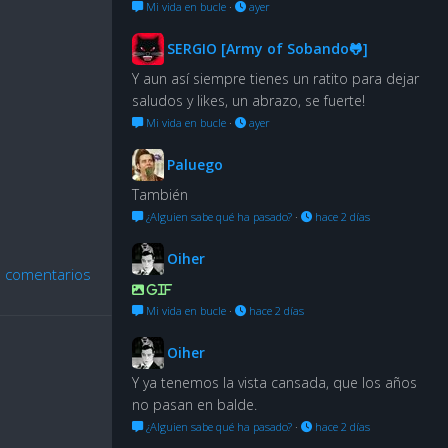
Mi vida en bucle
·
ayer
SERGIO [Army of Sobando🐸]
Y aun así siempre tienes un ratito para dejar
saludos y likes, un abrazo, se fuerte!
Mi vida en bucle
·
ayer
Paluego
También
¿Alguien sabe qué ha pasado?
·
hace 2 días
Oiher
n comentarios
GIF
Mi vida en bucle
·
hace 2 días
Oiher
Y ya tenemos la vista cansada, que los años
no pasan en balde.
¿Alguien sabe qué ha pasado?
·
hace 2 días