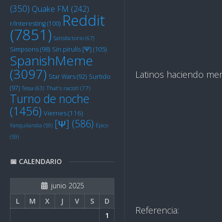
(350)
Quake FM
(242)
Reddit
r/Interesting
(100)
(7851)
Satisfactorio
(67)
Sin pirulís [Ψ]
(105)
Simpsons
(98)
SpanishMeme
(3097)
Latinos haciendo mem
Star Wars
(92)
Surtido
(97)
Tessa
(63)
That's racist!
(77)
Turno de noche
(1456)
Viernes
(116)
[Ψ]
(586)
Yanquilandia
(59)
Épico
(59)
📅 CALENDARIO
junio 2025
L
M
X
J
V
S
D
Referencia:
1