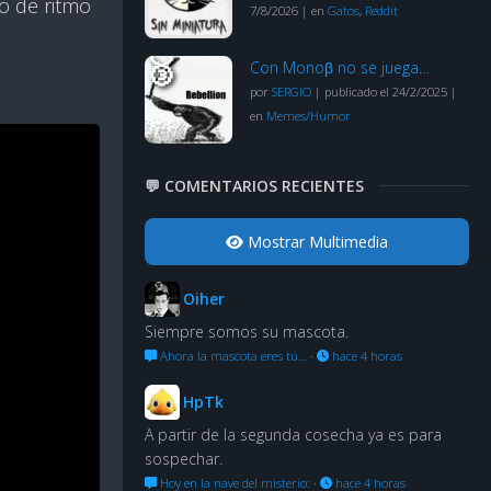
o de ritmo
7/8/2026
|
en
Gatos
,
Reddit
Con Monoβ no se juega…
por
SERGIO
|
publicado el 24/2/2025
|
en
Memes/Humor
💬 COMENTARIOS RECIENTES
Mostrar Multimedia
Oiher
Siempre somos su mascota.
Ahora la mascota eres tú…
·
hace 4 horas
HpTk
A partir de la segunda cosecha ya es para
sospechar.
Hoy en la nave del misterio:
·
hace 4 horas