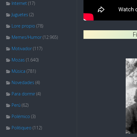
Internet
(17)
Juguetes
(2)
Lore propio
(78)
F
Memes/Humor
(12.965)
Motivador
(117)
Mozas
(1.640)
Música
(781)
Novedades
(4)
Para dormir
(4)
Perú
(62)
Polémico
(3)
Politiqueo
(112)