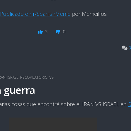
Publicado en r/SpanishMeme
por Memeillos
3
0
3
RÁN
,
ISRAEL
,
RECOPILATORIO
,
VS
a guerra
varias cosas que encontré sobre el IRAN VS ISRAEL en
R