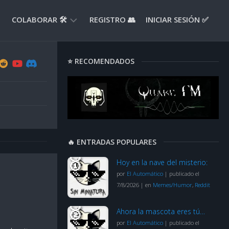
COLABORAR 🛠️
REGISTRO 👥
INICIAR SESIÓN ✅
ENVIAR
⭐ RECOMENDADOS
APORTE
📝
ENVIAR
REPORTE
🚧
SUGERENCIAS
🔥 ENTRADAS POPULARES
💡
Hoy en la nave del misterio:
por
El Automático
|
publicado el
7/8/2026
|
en
Memes/Humor
,
Reddit
Ahora la mascota eres tú…
por
El Automático
|
publicado el