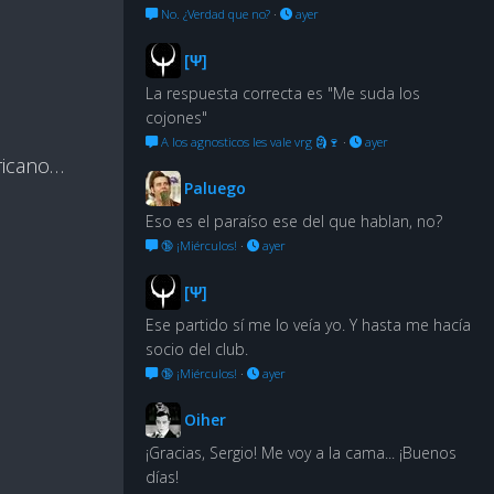
No. ¿Verdad que no?
·
ayer
[Ψ]
La respuesta correcta es "Me suda los
cojones"
A los agnosticos les vale vrg 🗿🍷
·
ayer
ricano…
Paluego
Eso es el paraíso ese del que hablan, no?
🔞 ¡Miérculos!
·
ayer
[Ψ]
Ese partido sí me lo veía yo. Y hasta me hacía
socio del club.
🔞 ¡Miérculos!
·
ayer
Oiher
¡Gracias, Sergio! Me voy a la cama... ¡Buenos
días!