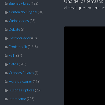
Uno de los temazos 
Buenas vibras
(183)
al final que me enca
Contenido Original
(91)
Curiosidades
(28)
Debate
(3)
Desmotivador
(67)
Erotismo 🔞
(3.218)
Fail
(337)
Gatos
(815)
Grandes Relatos
(1)
Hora de comer
(113)
Ilusiones ópticas
(28)
Interesante
(295)