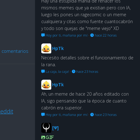
Hay una estúpida manía de rehacer los
mismos memes que ya existian pero con IA,
luego les pones un ragecomic o un meme
cualquiera y citas como fuente cuantocabrón
y todo son quejas de "meme viejo" XD
Hoy por ti, mañana por mí
·
hace 22 horas
HpTk
 comentarios
Necesito detalles sobre el funcionamiento de
la rana.
La caja, la caja!
·
hace 23 horas
HpTk
Ah, un meme de hace 20 años editado con
IA, sigo pensando que la época de cuanto
cabrón era superior.
eddit
Hoy por ti, mañana por mí
·
hace 23 horas
[Ψ]
GIF