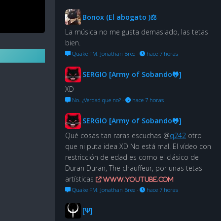
Bonox (El abogato )⚖
La música no me gusta demasiado, las tetas
bien.
Quake FM: Jonathan Bree
·
hace 7 horas
SERGIO [Army of Sobando🐸]
XD
No. ¿Verdad que no?
·
hace 7 horas
SERGIO [Army of Sobando🐸]
Qué cosas tan raras escuchas @
q242
otro
que ni puta idea XD No está mal. El vídeo con
restricción de edad es como el clásico de
Duran Duran, The chauffeur, por unas tetas
artísticas
www.youtube.com
Quake FM: Jonathan Bree
·
hace 7 horas
[Ψ]