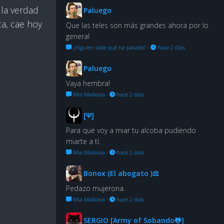
 la verdad
Paluego
ca, cae hoy
Que las teles son más grandes ahora por lo
general
¿Alguien sabe qué ha pasado?
·
hace 2 días
Paluego
Vaya hembra!
Mia Malkova
·
hace 2 días
[Ψ]
Para qué voy a miar tu alcoba pudiendo
miarte a tí.
Mia Malkova
·
hace 2 días
Bonox (El abogato )⚖
Pedazo mujerona.
Mia Malkova
·
hace 2 días
SERGIO [Army of Sobando🐸]