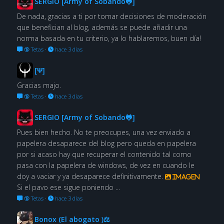
SERGIO [Army of Sobando🐸]
De nada, gracias a ti por tomar decisiones de moderación
que benefician al blog, además se puede añadir una
norma basada en tu criterio, ya lo hablaremos, buen día!
🔞 Tetas
·
hace 3 días
[Ψ]
Gracias majo.
🔞 Tetas
·
hace 3 días
SERGIO [Army of Sobando🐸]
Pues bien hecho. No te preocupes, una vez enviado a
papelera desaparece del blog pero queda en papelera
por si acaso hay que recuperar el contenido tal como
pasa con la papelera de windows, de vez en cuando le
doy a vaciar y ya desaparece definitivamente.
Imagen
Si el pavo ese sigue poniendo ...
🔞 Tetas
·
hace 3 días
Bonox (El abogato )⚖