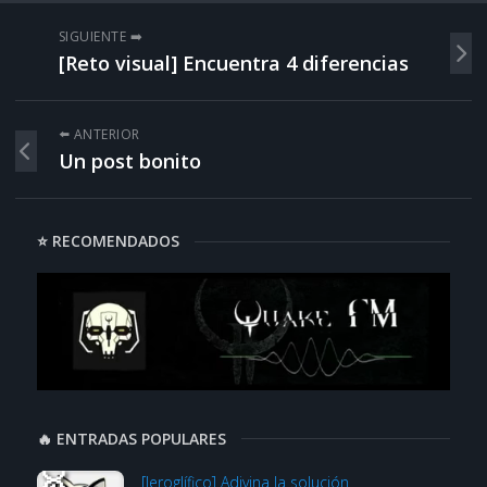
SIGUIENTE ➡️
[Reto visual] Encuentra 4 diferencias
⬅️ ANTERIOR
Un post bonito
⭐ RECOMENDADOS
🔥 ENTRADAS POPULARES
[Jeroglífico] Adivina la solución