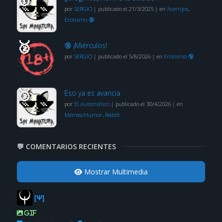
por
SERGIO
|
publicado el 21/3/2025
|
en
Acertijos
,
Erotismo 🔞
🔞 ¡Miérculos!
por
SERGIO
|
publicado el 5/8/2026
|
en
Erotismo 🔞
Eso ya es avaricia
por
El Automático
|
publicado el 30/4/2026
|
en
Memes/Humor
,
Reddit
💬 COMENTARIOS RECIENTES
Mostrar Multimedia
[Ψ]
GIF