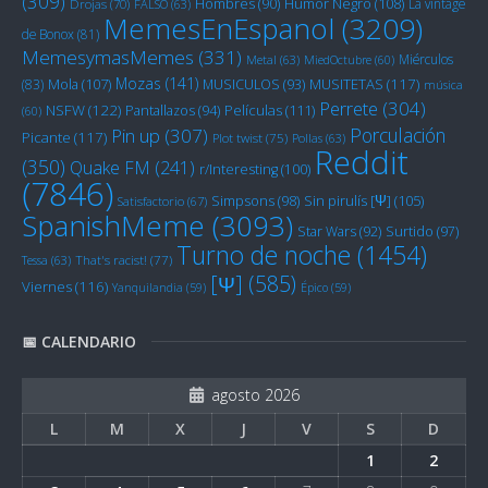
(309)
Humor Negro
(108)
Hombres
(90)
La vintage
Drojas
(70)
FALSO
(63)
MemesEnEspanol
(3209)
de Bonox
(81)
MemesymasMemes
(331)
Miérculos
Metal
(63)
MiedOctubre
(60)
Mozas
(141)
Mola
(107)
MUSITETAS
(117)
(83)
MUSICULOS
(93)
música
Perrete
(304)
NSFW
(122)
Películas
(111)
Pantallazos
(94)
(60)
Porculación
Pin up
(307)
Picante
(117)
Plot twist
(75)
Pollas
(63)
Reddit
(350)
Quake FM
(241)
r/Interesting
(100)
(7846)
Sin pirulís [Ψ]
(105)
Simpsons
(98)
Satisfactorio
(67)
SpanishMeme
(3093)
Star Wars
(92)
Surtido
(97)
Turno de noche
(1454)
Tessa
(63)
That's racist!
(77)
[Ψ]
(585)
Viernes
(116)
Yanquilandia
(59)
Épico
(59)
📅 CALENDARIO
agosto 2026
L
M
X
J
V
S
D
1
2