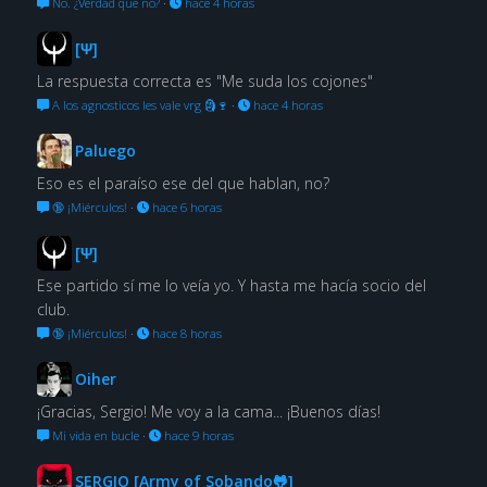
No. ¿Verdad que no?
·
hace 4 horas
[Ψ]
La respuesta correcta es "Me suda los cojones"
A los agnosticos les vale vrg 🗿🍷
·
hace 4 horas
Paluego
Eso es el paraíso ese del que hablan, no?
🔞 ¡Miérculos!
·
hace 6 horas
[Ψ]
Ese partido sí me lo veía yo. Y hasta me hacía socio del
club.
🔞 ¡Miérculos!
·
hace 8 horas
Oiher
¡Gracias, Sergio! Me voy a la cama... ¡Buenos días!
Mi vida en bucle
·
hace 9 horas
SERGIO [Army of Sobando🐸]