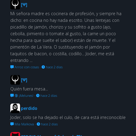
[Ψ]
Mi señora madre es cocinera de profesión, y siempre ha
dicho: en cocina no hay nada escrito. Unas lentejas con
picadillo de jamón, chorizo y su sofrito a gusto (ajo,
cebolla, pimiento o tomate al gusto, la carne un poco
hecha para que suelte el sabor) están de muerte. Y el
pimentón de La Vera. O sustituyendo el jamón por
taquitos de bacon, o costilla, codillo... Joder, me está
entrando ...
Arroz con cosas
·
hace 2 días
[Ψ]
Quién fuera mesa...
🔞 ¡Melunes!
·
hace 2 días
perdido
Joder, solo se ha dejado el culo, de cara está irreconocible
Mia Malkova
·
hace 2 días