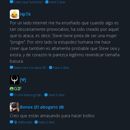
Creen que funcione?
·
hace 2 días
HpTk
Por un lado internet me ha enseñado que cuando algo es
tan obscenamente provocativo, ha sido creado por aquel
que lo ataca, es decir, Steve tiene pinta de ser una mujer
"progre". Por otro lado la estupidez humana me hace
creer que también es altamente probable que Steve sea y
exista, y de corazón le parezca legítimo reivindicar tamaña
basura.
Steve cierra la boca XD
·
hace 2 días
[Ψ]
GIF
O una buena gripe.
·
hace 2 días
Bonox (El abogato )⚖
Creo que están amasando para hacer bollos
🔞 ¡Melunes!
·
hace 2 días