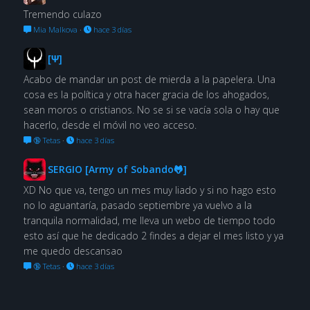
Tremendo culazo
Mia Malkova
·
hace 3 días
[Ψ]
Acabo de mandar un post de mierda a la papelera. Una
cosa es la política y otra hacer gracia de los ahogados,
sean moros o cristianos. No se si se vacía sola o hay que
hacerlo, desde el móvil no veo acceso.
🔞 Tetas
·
hace 3 días
SERGIO [Army of Sobando🐸]
XD No que va, tengo un mes muy liado y si no hago esto
no lo aguantaría, pasado septiembre ya vuelvo a la
tranquila normalidad, me lleva un webo de tiempo todo
esto así que he dedicado 2 findes a dejar el mes listo y ya
me quedo descansao
🔞 Tetas
·
hace 3 días