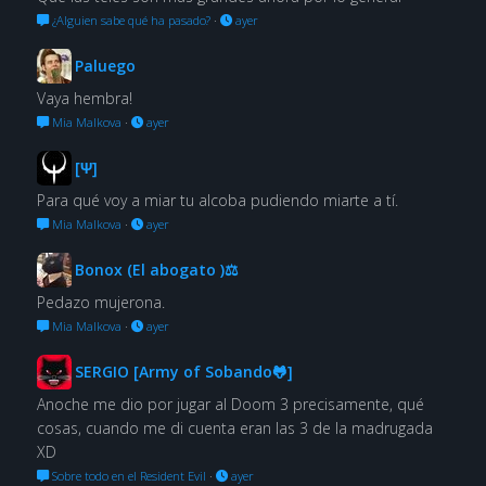
¿Alguien sabe qué ha pasado?
·
ayer
Paluego
Vaya hembra!
Mia Malkova
·
ayer
[Ψ]
Para qué voy a miar tu alcoba pudiendo miarte a tí.
Mia Malkova
·
ayer
Bonox (El abogato )⚖
Pedazo mujerona.
Mia Malkova
·
ayer
SERGIO [Army of Sobando🐸]
Anoche me dio por jugar al Doom 3 precisamente, qué
cosas, cuando me di cuenta eran las 3 de la madrugada
XD
Sobre todo en el Resident Evil
·
ayer