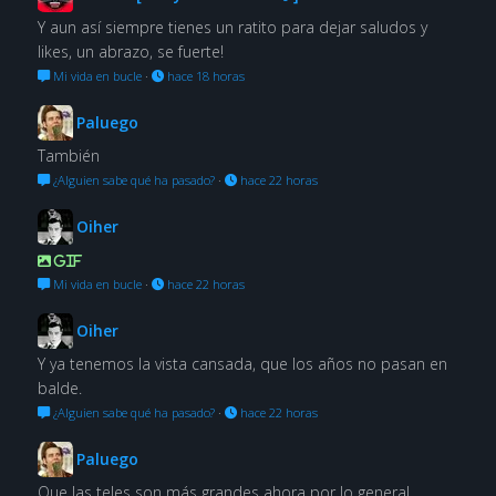
Y aun así siempre tienes un ratito para dejar saludos y
likes, un abrazo, se fuerte!
Mi vida en bucle
·
hace 18 horas
Paluego
También
¿Alguien sabe qué ha pasado?
·
hace 22 horas
Oiher
GIF
Mi vida en bucle
·
hace 22 horas
Oiher
Y ya tenemos la vista cansada, que los años no pasan en
balde.
¿Alguien sabe qué ha pasado?
·
hace 22 horas
Paluego
Que las teles son más grandes ahora por lo general