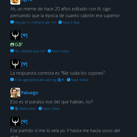
Ah, un meme de hace 20 años editado con IA, sigo
pensando que la época de cuanto cabrón era superior.
Hoy por ti, mañana por mí
·
hace 2 días
[Ψ]
GIF
No. ¿Verdad que no?
·
hace 3 días
[Ψ]
La respuesta correcta es "Me suda los cojones"
A los agnosticos les vale vrg 🗿🍷
·
hace 3 días
Paluego
Eso es el paraíso ese del que hablan, no?
🔞 ¡Miérculos!
·
hace 3 días
[Ψ]
Ese partido sí me lo veía yo. Y hasta me hacía socio del