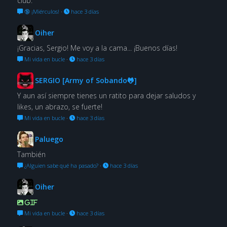
club.
🔞 ¡Miérculos!
·
hace 3 días
Oiher
¡Gracias, Sergio! Me voy a la cama... ¡Buenos días!
Mi vida en bucle
·
hace 3 días
SERGIO [Army of Sobando🐸]
Y aun así siempre tienes un ratito para dejar saludos y
likes, un abrazo, se fuerte!
Mi vida en bucle
·
hace 3 días
Paluego
También
¿Alguien sabe qué ha pasado?
·
hace 3 días
Oiher
GIF
Mi vida en bucle
·
hace 3 días