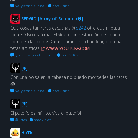
No. ¿Verdad que no?
·
hace 2 días
SERGIO [Army of Sobando🐸]
Qué cosas tan raras escuchas @
q242
otro que ni puta
idea XD No está mal. El vídeo con restricción de edad es
como el clásico de Duran Duran, The chauffeur, por unas
tetas artísticas
www.youtube.com
Quake FM: Jonathan Bree
·
hace 2 días
[Ψ]
Con una bolsa en la cabeza no puedo morderles las tetas
😂
No. ¿Verdad que no?
·
hace 2 días
[Ψ]
El puterío es infinito. Viva el puterío!
🔞 Tetas
·
hace 2 días
HpTk