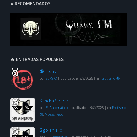
⭐ RECOMENDADOS
🔥 ENTRADAS POPULARES
🔞 Tetas
por
SERGIO
|
publicado el 8/8/2026
|
en
Erotismo 🔞
Kendra Spade
por
El Automático
|
publicado el 9/8/2026
|
en
Erotismo
🔞
,
Mozas
,
Reddit
Sigo en ello…
por
El Automático
|
publicado el 3/2/2026
|
en