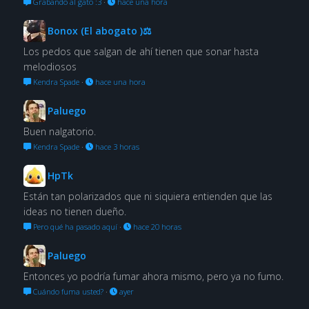
Grabando al gato :3
·
hace una hora
Bonox (El abogato )⚖
Los pedos que salgan de ahí tienen que sonar hasta
melodiosos
Kendra Spade
·
hace una hora
Paluego
Buen nalgatorio.
Kendra Spade
·
hace 3 horas
HpTk
Están tan polarizados que ni siquiera entienden que las
ideas no tienen dueño.
Pero qué ha pasado aquí
·
hace 20 horas
Paluego
Entonces yo podría fumar ahora mismo, pero ya no fumo.
Cuándo fuma usted?
·
ayer