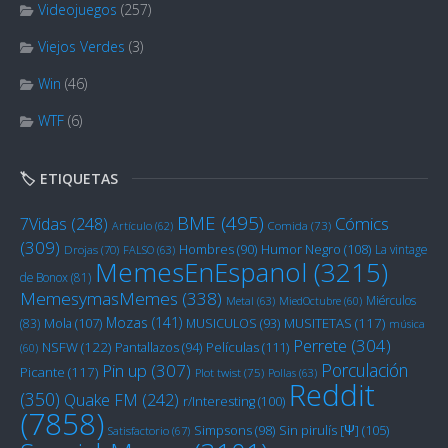
Videojuegos
(257)
Viejos Verdes
(3)
Win
(46)
WTF
(6)
🏷️ ETIQUETAS
BME
(495)
Cómics
7Vidas
(248)
Artículo
(62)
Comida
(73)
(309)
Humor Negro
(108)
Hombres
(90)
La vintage
Drojas
(70)
FALSO
(63)
MemesEnEspanol
(3215)
de Bonox
(81)
MemesymasMemes
(338)
Miérculos
Metal
(63)
MiedOctubre
(60)
Mozas
(141)
Mola
(107)
MUSITETAS
(117)
(83)
MUSICULOS
(93)
música
Perrete
(304)
NSFW
(122)
Películas
(111)
Pantallazos
(94)
(60)
Porculación
Pin up
(307)
Picante
(117)
Plot twist
(75)
Pollas
(63)
Reddit
(350)
Quake FM
(242)
r/Interesting
(100)
(7858)
Sin pirulís [Ψ]
(105)
Simpsons
(98)
Satisfactorio
(67)