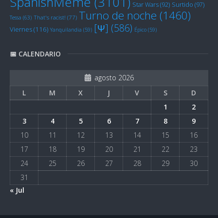
SpanishMeme
(3101)
Star Wars
(92)
Surtido
(97)
Turno de noche
(1460)
Tessa
(63)
That's racist!
(77)
[Ψ]
(586)
Viernes
(116)
Yanquilandia
(59)
Épico
(59)
📅 CALENDARIO
agosto 2026
L
M
X
J
V
S
D
1
2
3
4
5
6
7
8
9
10
11
12
13
14
15
16
17
18
19
20
21
22
23
24
25
26
27
28
29
30
31
« Jul