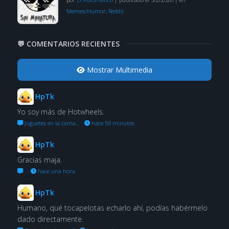
Memes/Humor
,
Reddit
💬 COMENTARIOS RECIENTES
Mostrar Multimedia
HpTk
Yo soy más de Hotwheels.
Juguetes en la cama…
·
hace 59 minutos
HpTk
Gracias maja.
.
·
hace una hora
HpTk
Humano, qué tocapelotas echarlo ahí, podías habérmelo
dado directamente.