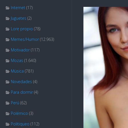
Internet
(17)
Juguetes
(2)
Lore propio
(78)
Memes/Humor
(12.963)
Motivador
(117)
Mozas
(1.640)
Música
(781)
Novedades
(4)
Para dormir
(4)
Perú
(62)
Polémico
(3)
Politiqueo
(112)