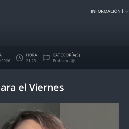
INFORMACIÓN ℹ️
PRIVACIDAD
🔒
NORMAS
DE
A
HORA
CATEGORÍA(S)
USO
/2026
21:25
Erotismo 🔞
🚸
para el Viernes