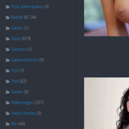
Post participativo
(3)
Reddit
(8.734)
Salseo
(1)
Skizo
(619)
Sucesos
(1)
Supersticiones
(9)
Test
(1)
Troll
(82)
Tumor
(9)
Videojuegos
(257)
Viejos Verdes
(3)
Win
(46)