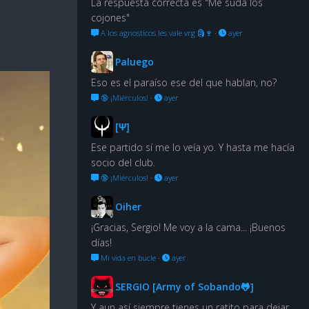
La respuesta correcta es "Me suda los
cojones"
A los agnosticos les vale vrg 🗿🍷
·
ayer
Paluego
Eso es el paraíso ese del que hablan, no?
🔞 ¡Miérculos!
·
ayer
[Ψ]
Ese partido sí me lo veía yo. Y hasta me hacía
socio del club.
🔞 ¡Miérculos!
·
ayer
Oiher
¡Gracias, Sergio! Me voy a la cama... ¡Buenos
días!
Mi vida en bucle
·
ayer
SERGIO [Army of Sobando🐸]
Y aun así siempre tienes un ratito para dejar