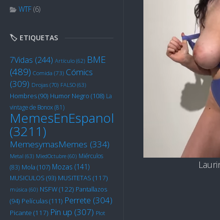
WTF
(6)
🏷️ ETIQUETAS
BME
7Vidas
(244)
Artículo
(62)
(489)
Cómics
Comida
(73)
(309)
Drojas
(70)
FALSO
(63)
Humor Negro
(108)
Hombres
(90)
La
vintage de Bonox
(81)
MemesEnEspanol
(3211)
MemesymasMemes
(334)
Miérculos
Metal
(63)
MiedOctubre
(60)
Lauri
Mozas
(141)
Mola
(107)
(83)
MUSITETAS
(117)
MUSICULOS
(93)
NSFW
(122)
Pantallazos
música
(60)
Perrete
(304)
Películas
(111)
(94)
Pin up
(307)
Picante
(117)
Plot