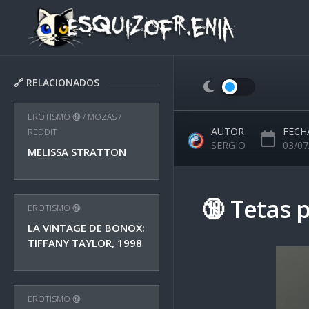
Skip
to
content
🔗 RELACIONADOS
EROTISMO 🔞
/
MOZAS
/
AUTOR
FECH
REDDIT
SERGIO
03/07
MELISSA STRATTON
🔞 Tetas 
EROTISMO 🔞
LA VINTAGE DE BONOX:
TIFFANY TAYLOR, 1998
EROTISMO 🔞