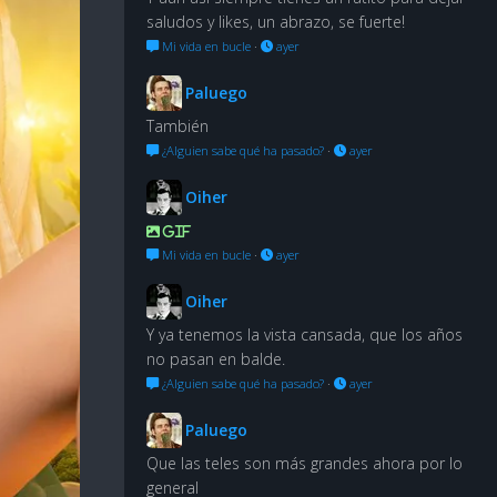
saludos y likes, un abrazo, se fuerte!
Mi vida en bucle
·
ayer
Paluego
También
¿Alguien sabe qué ha pasado?
·
ayer
Oiher
GIF
Mi vida en bucle
·
ayer
Oiher
Y ya tenemos la vista cansada, que los años
no pasan en balde.
¿Alguien sabe qué ha pasado?
·
ayer
Paluego
Que las teles son más grandes ahora por lo
general