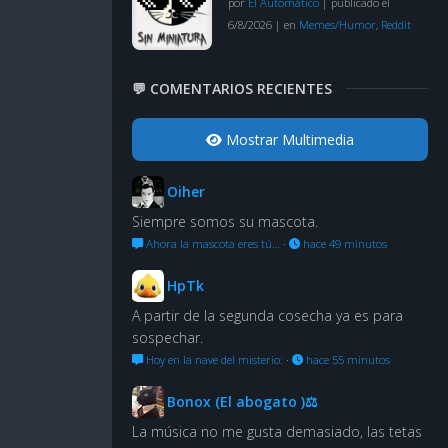
por
El Automático
|
publicado el
6/8/2026
|
en
Memes/Humor
,
Reddit
💬 COMENTARIOS RECIENTES
Mostrar Multimedia
Oiher
Siempre somos su mascota.
Ahora la mascota eres tú…
·
hace 49 minutos
HpTk
A partir de la segunda cosecha ya es para
sospechar.
Hoy en la nave del misterio:
·
hace 55 minutos
Bonox (El abogato )⚖
La música no me gusta demasiado, las tetas