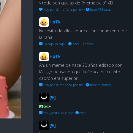
y todo son quejas de "meme viejo" XD
Hoy por ti, mañana por mí
·
hace 18 horas
HpTk
Necesito detalles sobre el funcionamiento de
la rana.
La caja, la caja!
·
hace 19 horas
HpTk
Ah, un meme de hace 20 años editado con
IA, sigo pensando que la época de cuanto
cabrón era superior.
Hoy por ti, mañana por mí
·
hace 19 horas
[Ψ]
GIF
No. ¿Verdad que no?
·
ayer
[Ψ]