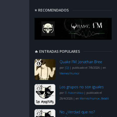
⭐ RECOMENDADOS
🔥 ENTRADAS POPULARES
Quake FM: Jonathan Bree
por
[Q]
|
publicado el 7/8/2026
|
en
Memes/Humor
Los grupos no son iguales
por
El Automático
|
publicado el
28/4/2026
|
en
Memes/Humor
,
Reddit
No. ¿Verdad que no?