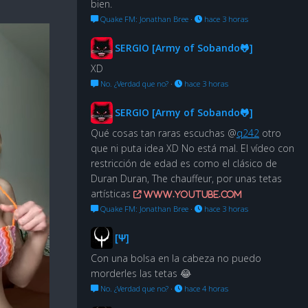
bien.
Quake FM: Jonathan Bree
·
hace 3 horas
SERGIO [Army of Sobando🐸]
XD
No. ¿Verdad que no?
·
hace 3 horas
SERGIO [Army of Sobando🐸]
Qué cosas tan raras escuchas @
q242
otro
que ni puta idea XD No está mal. El vídeo con
restricción de edad es como el clásico de
Duran Duran, The chauffeur, por unas tetas
artísticas
www.youtube.com
Quake FM: Jonathan Bree
·
hace 3 horas
[Ψ]
Con una bolsa en la cabeza no puedo
morderles las tetas 😂
No. ¿Verdad que no?
·
hace 4 horas