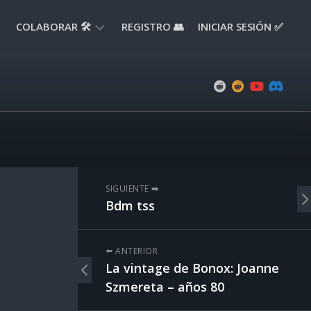
COLABORAR 🛠️
REGISTRO 👥
INICIAR SESIÓN ✅
ENVIAR
APORTE
📝
ENVIAR
REPORTE
🚧
SUGERENCIAS
SIGUIENTE ➡️
💡
Bdm tss
⬅️ ANTERIOR
La vintage de Bonox: Joanne
Szmereta – años 80