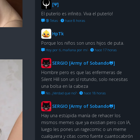
[Ψ]
El puterío es infinito. Viva el puterío!
🔞 Tetas
·
hace 8 horas
HpTk
Porque los niños son unos hijos de puta.
Hoy por ti, mañana por mí
·
hace 17 horas
SERGIO [Army of Sobando🐸]
Hombre pero es que las enfermeras de
Silent Hill son un sí rotundo, solo necesitas
una bolsa en la cabeza
No. ¿Verdad que no?
·
hace 18 horas
SERGIO [Army of Sobando🐸]
Hay una estúpida manía de rehacer los
mismos memes que ya existian pero con IA,
luego les pones un ragecomic o un meme
cualquiera y citas como fuente cuantocabrón