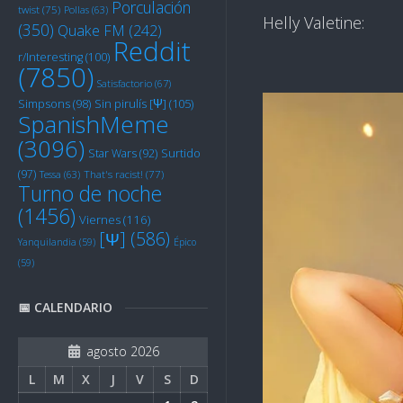
Porculación
twist
(75)
Pollas
(63)
Helly Valetine:
(350)
Quake FM
(242)
Reddit
r/Interesting
(100)
(7850)
Satisfactorio
(67)
Sin pirulís [Ψ]
(105)
Simpsons
(98)
SpanishMeme
(3096)
Star Wars
(92)
Surtido
(97)
Tessa
(63)
That's racist!
(77)
Turno de noche
(1456)
Viernes
(116)
[Ψ]
(586)
Yanquilandia
(59)
Épico
(59)
📅 CALENDARIO
agosto 2026
L
M
X
J
V
S
D