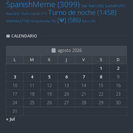
SpanishMeme
(3099)
Star Wars
(92)
Surtido
(97)
Turno de noche
(1458)
Tessa
(63)
That's racist!
(77)
[Ψ]
(586)
Viernes
(116)
Yanquilandia
(59)
Épico
(59)
📅 CALENDARIO
agosto 2026
L
M
X
J
V
S
D
1
2
3
4
5
6
7
8
9
10
11
12
13
14
15
16
17
18
19
20
21
22
23
24
25
26
27
28
29
30
31
« Jul