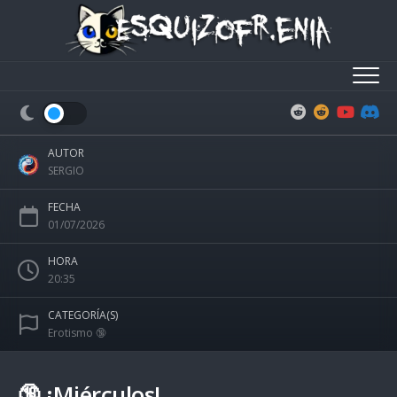
Skip
to
content
AUTOR
SERGIO
FECHA
01/07/2026
HORA
20:35
CATEGORÍA(S)
Erotismo 🔞
🔞 ¡Miérculos!