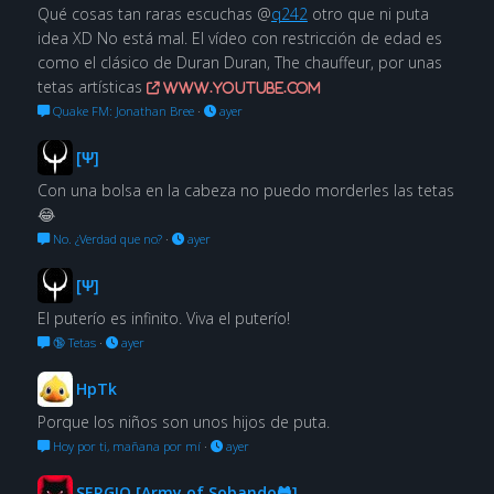
Qué cosas tan raras escuchas @
q242
otro que ni puta
idea XD No está mal. El vídeo con restricción de edad es
como el clásico de Duran Duran, The chauffeur, por unas
tetas artísticas
www.youtube.com
Quake FM: Jonathan Bree
·
ayer
[Ψ]
Con una bolsa en la cabeza no puedo morderles las tetas
😂
No. ¿Verdad que no?
·
ayer
[Ψ]
El puterío es infinito. Viva el puterío!
🔞 Tetas
·
ayer
HpTk
Porque los niños son unos hijos de puta.
Hoy por ti, mañana por mí
·
ayer
SERGIO [Army of Sobando🐸]