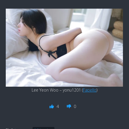
Lee Yeon Woo – yonu1201 (
Fapello
)
4
0