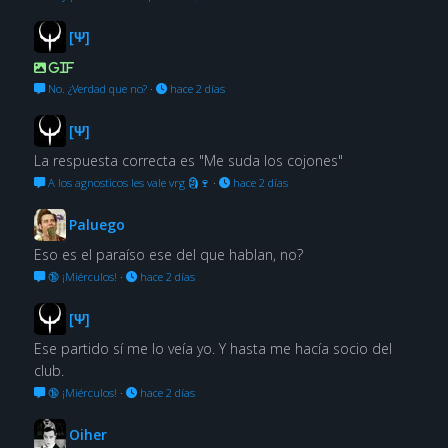
[Ψ]
GIF
No. ¿Verdad que no?
·
hace 2 días
[Ψ]
La respuesta correcta es "Me suda los cojones"
A los agnosticos les vale vrg 🗿🍷
·
hace 2 días
Paluego
Eso es el paraíso ese del que hablan, no?
🔞 ¡Miérculos!
·
hace 2 días
[Ψ]
Ese partido sí me lo veía yo. Y hasta me hacía socio del
club.
🔞 ¡Miérculos!
·
hace 2 días
Oiher