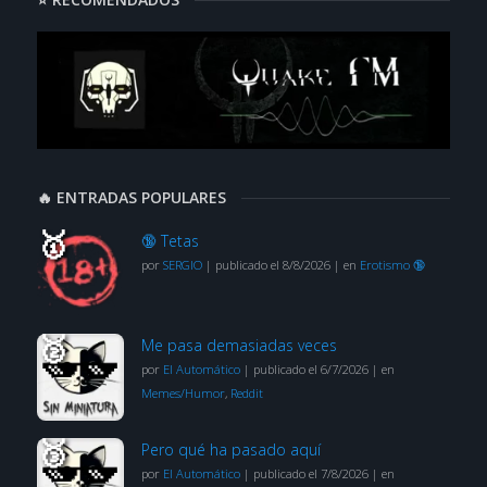
🔥 ENTRADAS POPULARES
🔞 Tetas
por
SERGIO
|
publicado el 8/8/2026
|
en
Erotismo 🔞
Me pasa demasiadas veces
por
El Automático
|
publicado el 6/7/2026
|
en
Memes/Humor
,
Reddit
Pero qué ha pasado aquí
por
El Automático
|
publicado el 7/8/2026
|
en