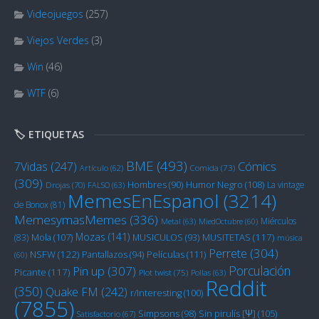
Videojuegos
(257)
Viejos Verdes
(3)
Win
(46)
WTF
(6)
🏷️ ETIQUETAS
BME
(493)
Cómics
7Vidas
(247)
Artículo
(62)
Comida
(73)
(309)
Humor Negro
(108)
Hombres
(90)
La vintage
Drojas
(70)
FALSO
(63)
MemesEnEspanol
(3214)
de Bonox
(81)
MemesymasMemes
(336)
Miérculos
Metal
(63)
MiedOctubre
(60)
Mozas
(141)
Mola
(107)
MUSITETAS
(117)
(83)
MUSICULOS
(93)
música
Perrete
(304)
NSFW
(122)
Películas
(111)
Pantallazos
(94)
(60)
Porculación
Pin up
(307)
Picante
(117)
Plot twist
(75)
Pollas
(63)
Reddit
(350)
Quake FM
(242)
r/Interesting
(100)
(7855)
Sin pirulís [Ψ]
(105)
Simpsons
(98)
Satisfactorio
(67)