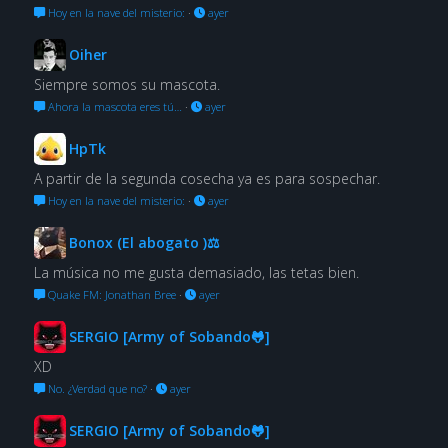
Hoy en la nave del misterio:
·
ayer
Oiher
Siempre somos su mascota.
Ahora la mascota eres tú…
·
ayer
HpTk
A partir de la segunda cosecha ya es para sospechar.
Hoy en la nave del misterio:
·
ayer
Bonox (El abogato )⚖
La música no me gusta demasiado, las tetas bien.
Quake FM: Jonathan Bree
·
ayer
SERGIO [Army of Sobando🐸]
XD
No. ¿Verdad que no?
·
ayer
SERGIO [Army of Sobando🐸]