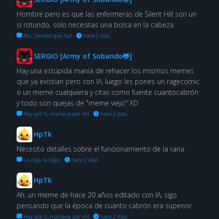
Hombre pero es que las enfermeras de Silent Hill son un
sí rotundo, solo necesitas una bolsa en la cabeza
No. ¿Verdad que no?
·
hace 2 días
SERGIO [Army of Sobando🐸]
Hay una estúpida manía de rehacer los mismos memes
que ya existian pero con IA, luego les pones un ragecomic
o un meme cualquiera y citas como fuente cuantocabrón
y todo son quejas de "meme viejo" XD
Hoy por ti, mañana por mí
·
hace 2 días
HpTk
Necesito detalles sobre el funcionamiento de la rana.
La caja, la caja!
·
hace 2 días
HpTk
Ah, un meme de hace 20 años editado con IA, sigo
pensando que la época de cuanto cabrón era superior.
Hoy por ti, mañana por mí
·
hace 2 días