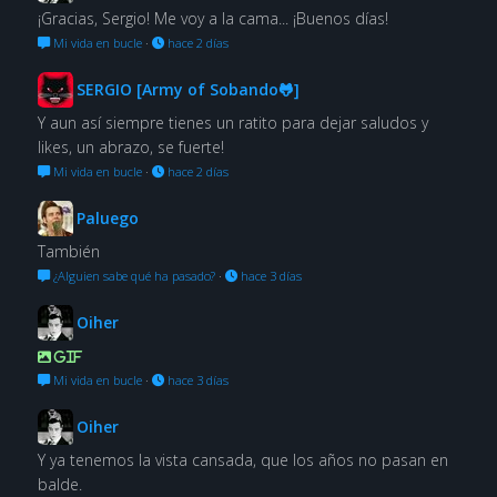
¡Gracias, Sergio! Me voy a la cama... ¡Buenos días!
Mi vida en bucle
·
hace 2 días
SERGIO [Army of Sobando🐸]
Y aun así siempre tienes un ratito para dejar saludos y
likes, un abrazo, se fuerte!
Mi vida en bucle
·
hace 2 días
Paluego
También
¿Alguien sabe qué ha pasado?
·
hace 3 días
Oiher
GIF
Mi vida en bucle
·
hace 3 días
Oiher
Y ya tenemos la vista cansada, que los años no pasan en
balde.