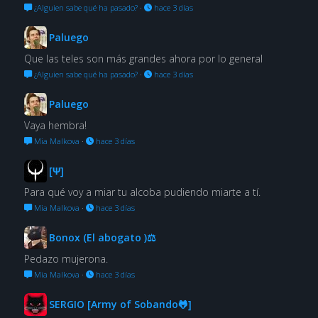
¿Alguien sabe qué ha pasado?
·
hace 3 días
Paluego
Que las teles son más grandes ahora por lo general
¿Alguien sabe qué ha pasado?
·
hace 3 días
Paluego
Vaya hembra!
Mia Malkova
·
hace 3 días
[Ψ]
Para qué voy a miar tu alcoba pudiendo miarte a tí.
Mia Malkova
·
hace 3 días
Bonox (El abogato )⚖
Pedazo mujerona.
Mia Malkova
·
hace 3 días
SERGIO [Army of Sobando🐸]