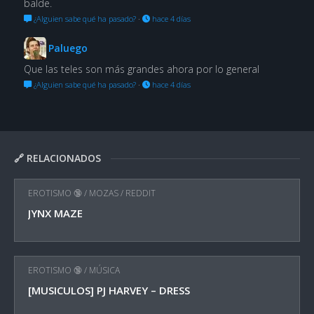
balde.
¿Alguien sabe qué ha pasado?
·
hace 4 días
Paluego
Que las teles son más grandes ahora por lo general
¿Alguien sabe qué ha pasado?
·
hace 4 días
🔗 RELACIONADOS
EROTISMO 🔞
/
MOZAS
/
REDDIT
JYNX MAZE
EROTISMO 🔞
/
MÚSICA
[MUSICULOS] PJ HARVEY – DRESS