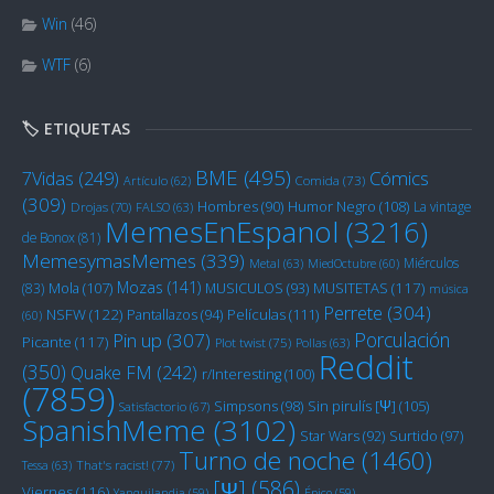
Win
(46)
WTF
(6)
🏷️ ETIQUETAS
BME
(495)
Cómics
7Vidas
(249)
Artículo
(62)
Comida
(73)
(309)
Humor Negro
(108)
Hombres
(90)
La vintage
Drojas
(70)
FALSO
(63)
MemesEnEspanol
(3216)
de Bonox
(81)
MemesymasMemes
(339)
Miérculos
Metal
(63)
MiedOctubre
(60)
Mozas
(141)
Mola
(107)
MUSITETAS
(117)
(83)
MUSICULOS
(93)
música
Perrete
(304)
NSFW
(122)
Películas
(111)
Pantallazos
(94)
(60)
Porculación
Pin up
(307)
Picante
(117)
Plot twist
(75)
Pollas
(63)
Reddit
(350)
Quake FM
(242)
r/Interesting
(100)
(7859)
Sin pirulís [Ψ]
(105)
Simpsons
(98)
Satisfactorio
(67)
SpanishMeme
(3102)
Star Wars
(92)
Surtido
(97)
Turno de noche
(1460)
Tessa
(63)
That's racist!
(77)
[Ψ]
(586)
Viernes
(116)
Yanquilandia
(59)
Épico
(59)