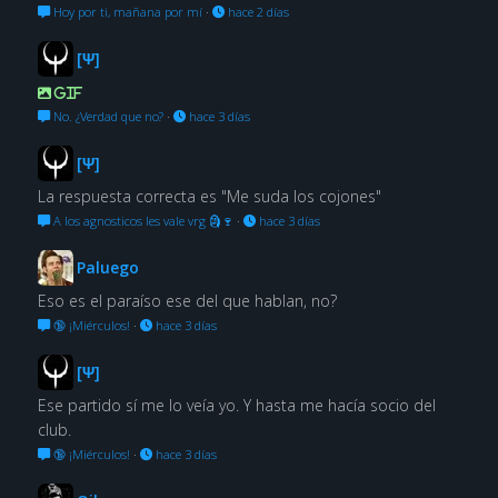
Hoy por ti, mañana por mí
·
hace 2 días
[Ψ]
GIF
No. ¿Verdad que no?
·
hace 3 días
[Ψ]
La respuesta correcta es "Me suda los cojones"
A los agnosticos les vale vrg 🗿🍷
·
hace 3 días
Paluego
Eso es el paraíso ese del que hablan, no?
🔞 ¡Miérculos!
·
hace 3 días
[Ψ]
Ese partido sí me lo veía yo. Y hasta me hacía socio del
club.
🔞 ¡Miérculos!
·
hace 3 días