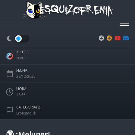
Skip
to
content
AUTOR
SERGIO
FECHA
29/12/2025
HORA
18:55
CATEGORÍA(S)
Erotismo 🔞
🔞 ¡Melunes!