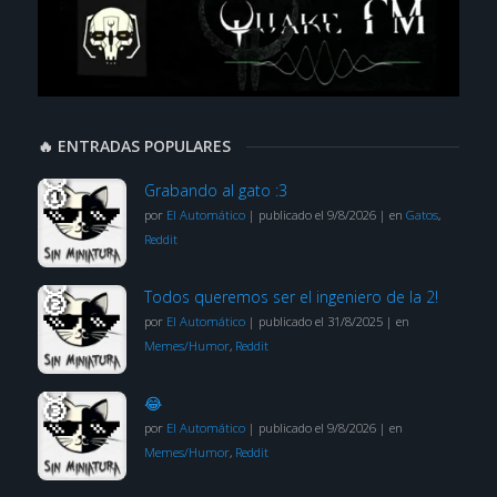
🔥 ENTRADAS POPULARES
Grabando al gato :3
por
El Automático
|
publicado el 9/8/2026
|
en
Gatos
,
Reddit
Todos queremos ser el ingeniero de la 2!
por
El Automático
|
publicado el 31/8/2025
|
en
Memes/Humor
,
Reddit
😂
por
El Automático
|
publicado el 9/8/2026
|
en
Memes/Humor
,
Reddit