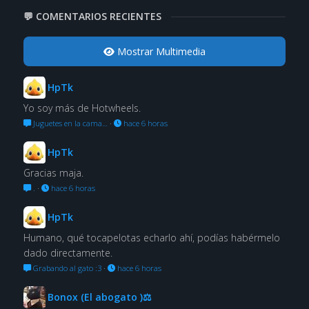
💬 COMENTARIOS RECIENTES
Mostrar Multimedia
HpTk
Yo soy más de Hotwheels.
Juguetes en la cama…
·
hace 6 horas
HpTk
Gracias maja.
.
·
hace 6 horas
HpTk
Humano, qué tocapelotas echarlo ahí, podías habérmelo
dado directamente.
Grabando al gato :3
·
hace 6 horas
Bonox (El abogato )⚖