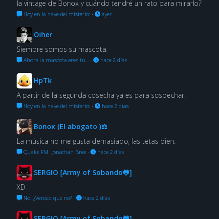
la vintage de Bonox y cuándo tendré un rato para mirarlo?
Hoy en la nave del misterio:
·
ayer
Oiher
Siempre somos su mascota.
Ahora la mascota eres tú…
·
hace 2 días
HpTk
A partir de la segunda cosecha ya es para sospechar.
Hoy en la nave del misterio:
·
hace 2 días
Bonox (El abogato )⚖
La música no me gusta demasiado, las tetas bien.
Quake FM: Jonathan Bree
·
hace 2 días
SERGIO [Army of Sobando🐸]
XD
No. ¿Verdad que no?
·
hace 2 días
SERGIO [Army of Sobando🐸]