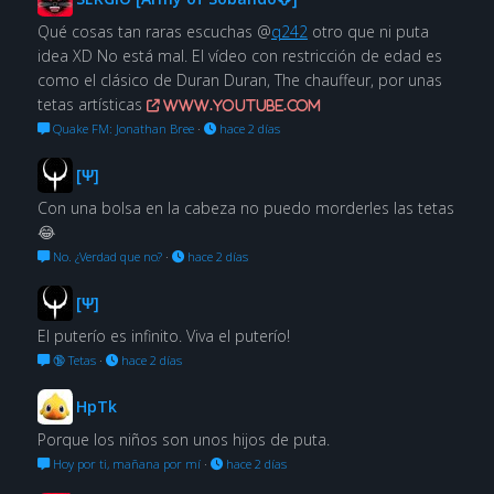
Qué cosas tan raras escuchas @
q242
otro que ni puta
idea XD No está mal. El vídeo con restricción de edad es
como el clásico de Duran Duran, The chauffeur, por unas
tetas artísticas
www.youtube.com
Quake FM: Jonathan Bree
·
hace 2 días
[Ψ]
Con una bolsa en la cabeza no puedo morderles las tetas
😂
No. ¿Verdad que no?
·
hace 2 días
[Ψ]
El puterío es infinito. Viva el puterío!
🔞 Tetas
·
hace 2 días
HpTk
Porque los niños son unos hijos de puta.
Hoy por ti, mañana por mí
·
hace 2 días