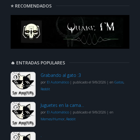
⭐ RECOMENDADOS
🔥 ENTRADAS POPULARES
Grabando al gato :3
por
El Automático
|
publicado el 9/8/2026
|
en
Gatos
,
Reddit
Juguetes en la cama…
por
El Automático
|
publicado el 9/8/2026
|
en
Memes/Humor
,
Reddit
.