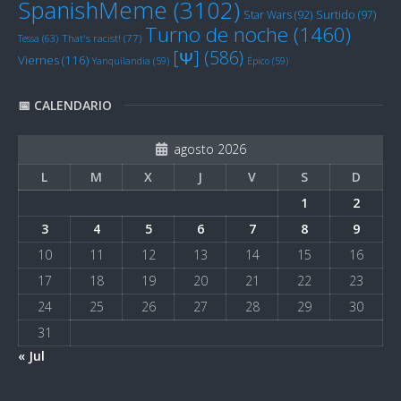
SpanishMeme
(3102)
Star Wars
(92)
Surtido
(97)
Turno de noche
(1460)
Tessa
(63)
That's racist!
(77)
[Ψ]
(586)
Viernes
(116)
Yanquilandia
(59)
Épico
(59)
📅 CALENDARIO
agosto 2026
L
M
X
J
V
S
D
1
2
3
4
5
6
7
8
9
10
11
12
13
14
15
16
17
18
19
20
21
22
23
24
25
26
27
28
29
30
31
« Jul