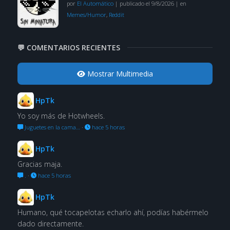
por
El Automático
|
publicado el 9/8/2026
|
en
Memes/Humor
,
Reddit
💬 COMENTARIOS RECIENTES
Mostrar Multimedia
HpTk
Yo soy más de Hotwheels.
Juguetes en la cama…
·
hace 5 horas
HpTk
Gracias maja.
.
·
hace 5 horas
HpTk
Humano, qué tocapelotas echarlo ahí, podías habérmelo
dado directamente.