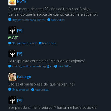
HpTk
Ah, un meme de hace 20 años editado con IA, sigo
pensando que la época de cuanto cabrón era superior.
Hoy por ti, mañana por mí
·
hace 2 días
[Ψ]
GIF
No. ¿Verdad que no?
·
hace 3 días
[Ψ]
La respuesta correcta es "Me suda los cojones"
A los agnosticos les vale vrg 🗿🍷
·
hace 3 días
Paluego
Eso es el paraíso ese del que hablan, no?
🔞 ¡Miérculos!
·
hace 3 días
[Ψ]
Ese partido sí me lo veía yo. Y hasta me hacía socio del