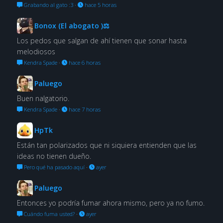
Grabando al gato :3
·
hace 5 horas
Bonox (El abogato )⚖
Los pedos que salgan de ahí tienen que sonar hasta
melodiosos
Kendra Spade
·
hace 6 horas
Paluego
Buen nalgatorio.
Kendra Spade
·
hace 7 horas
HpTk
Están tan polarizados que ni siquiera entienden que las
ideas no tienen dueño.
Pero qué ha pasado aquí
·
ayer
Paluego
Entonces yo podría fumar ahora mismo, pero ya no fumo.
Cuándo fuma usted?
·
ayer