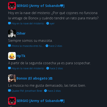
SERGIO [Army of Sobando🐸]
Hoy en la nave del misterio: ¿Por qué cojones no funciona
la vintage de Bonox y cuándo tendré un rato para mirarlo?
Hoy en la nave del misterio:
·
ayer
Oiher
Siempre somos su mascota.
Ahora la mascota eres tú…
·
hace 2 días
HpTk
A partir de la segunda cosecha ya es para sospechar.
Hoy en la nave del misterio:
·
hace 2 días
Bonox (El abogato )⚖
La música no me gusta demasiado, las tetas bien.
Quake FM: Jonathan Bree
·
hace 2 días
SERGIO [Army of Sobando🐸]