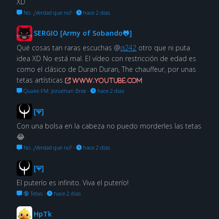
XD
No. ¿Verdad que no?
·
hace 2 días
SERGIO [Army of Sobando🐸]
Qué cosas tan raras escuchas @
q242
otro que ni puta
idea XD No está mal. El vídeo con restricción de edad es
como el clásico de Duran Duran, The chauffeur, por unas
tetas artísticas
www.youtube.com
Quake FM: Jonathan Bree
·
hace 2 días
[Ψ]
Con una bolsa en la cabeza no puedo morderles las tetas
😂
No. ¿Verdad que no?
·
hace 2 días
[Ψ]
El puterío es infinito. Viva el puterío!
🔞 Tetas
·
hace 2 días
HpTk