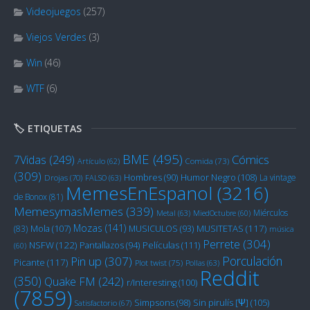
Videojuegos
(257)
Viejos Verdes
(3)
Win
(46)
WTF
(6)
🏷️ ETIQUETAS
BME
(495)
Cómics
7Vidas
(249)
Artículo
(62)
Comida
(73)
(309)
Humor Negro
(108)
Hombres
(90)
La vintage
Drojas
(70)
FALSO
(63)
MemesEnEspanol
(3216)
de Bonox
(81)
MemesymasMemes
(339)
Miérculos
Metal
(63)
MiedOctubre
(60)
Mozas
(141)
Mola
(107)
MUSITETAS
(117)
(83)
MUSICULOS
(93)
música
Perrete
(304)
NSFW
(122)
Películas
(111)
Pantallazos
(94)
(60)
Porculación
Pin up
(307)
Picante
(117)
Plot twist
(75)
Pollas
(63)
Reddit
(350)
Quake FM
(242)
r/Interesting
(100)
(7859)
Sin pirulís [Ψ]
(105)
Simpsons
(98)
Satisfactorio
(67)