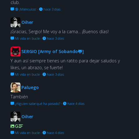
club.
🔞 ¡Miérculos!
·
hace 3 días
Oiher
¡Gracias, Sergio! Me voy a la cama... ¡Buenos días!
Mi vida en bucle
·
hace 3 días
SERGIO [Army of Sobando🐸]
Y aun así siempre tienes un ratito para dejar saludos y
likes, un abrazo, se fuerte!
Mi vida en bucle
·
hace 3 días
Paluego
También
¿Alguien sabe qué ha pasado?
·
hace 4 días
Oiher
GIF
Mi vida en bucle
·
hace 4 días