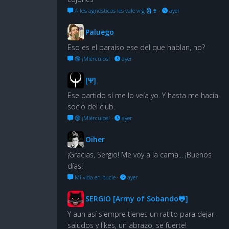
A los agnosticos les vale vrg 🗿🍷
·
ayer
Paluego
Eso es el paraíso ese del que hablan, no?
🔞 ¡Miérculos!
·
ayer
[Ψ]
Ese partido sí me lo veía yo. Y hasta me hacía
socio del club.
🔞 ¡Miérculos!
·
ayer
Oiher
¡Gracias, Sergio! Me voy a la cama... ¡Buenos
días!
Mi vida en bucle
·
ayer
SERGIO [Army of Sobando🐸]
Y aun así siempre tienes un ratito para dejar
saludos y likes, un abrazo, se fuerte!