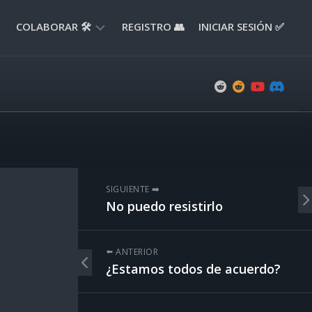
COLABORAR 🛠️
REGISTRO 👥
INICIAR SESIÓN ✅
ENVIAR
APORTE
📝
ENVIAR
REPORTE
🚧
SUGERENCIAS
SIGUIENTE ➡️
💡
No puedo resistirlo
⬅️ ANTERIOR
¿Estamos todos de acuerdo?