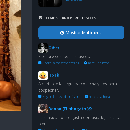
💬 COMENTARIOS RECIENTES
Mostrar Multimedia
Oiher
Siempre somos su mascota.
Ahora la mascota eres tú…
·
hace una hora
HpTk
A partir de la segunda cosecha ya es para
sospechar.
Hoy en la nave del misterio:
·
hace una hora
Bonox (El abogato )⚖
La música no me gusta demasiado, las tetas
bien.