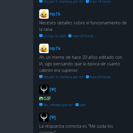
Hoy por ti, mañana por mí
·
hace 19 horas
HpTk
Necesito detalles sobre el funcionamiento de
la rana.
La caja, la caja!
·
hace 20 horas
HpTk
Ah, un meme de hace 20 años editado con
IA, sigo pensando que la época de cuanto
cabrón era superior.
Hoy por ti, mañana por mí
·
hace 20 horas
[Ψ]
GIF
No. ¿Verdad que no?
·
ayer
[Ψ]
La respuesta correcta es "Me suda los
cojones"