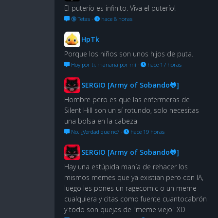
El puterío es infinito. Viva el puterío!
🔞 Tetas
·
hace 8 horas
HpTk
Porque los niños son unos hijos de puta.
Hoy por ti, mañana por mí
·
hace 17 horas
SERGIO [Army of Sobando🐸]
Hombre pero es que las enfermeras de
Silent Hill son un sí rotundo, solo necesitas
una bolsa en la cabeza
No. ¿Verdad que no?
·
hace 19 horas
SERGIO [Army of Sobando🐸]
Hay una estúpida manía de rehacer los
mismos memes que ya existian pero con IA,
luego les pones un ragecomic o un meme
cualquiera y citas como fuente cuantocabrón
y todo son quejas de "meme viejo" XD