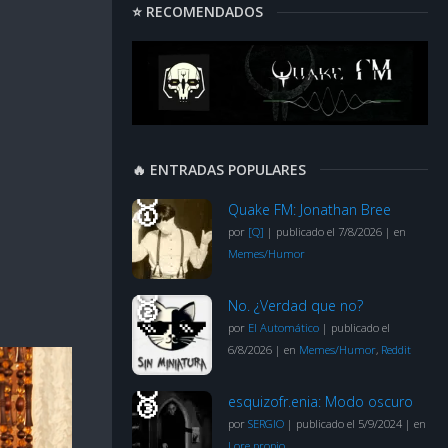
⭐ RECOMENDADOS
🔥 ENTRADAS POPULARES
Quake FM: Jonathan Bree
por
[Q]
|
publicado el 7/8/2026
|
en
Memes/Humor
No. ¿Verdad que no?
por
El Automático
|
publicado el
6/8/2026
|
en
Memes/Humor
,
Reddit
esquizofr.enia: Modo oscuro
por
SERGIO
|
publicado el 5/9/2024
|
en
Lore propio