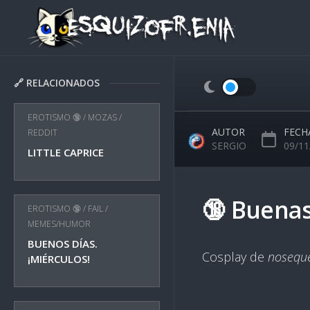
Skip
to
content
🔗 RELACIONADOS
EROTISMO 🔞
/
MOZAS
/
AUTOR
FECH
REDDIT
SERGIO
09/11
LITTLE CAPRICE
🔞 Buenas
EROTISMO 🔞
/
FAIL
/
MEMES/HUMOR
BUENOS DÍAS.
Cosplay de
nosequ
¡MIÉRCULOS!