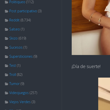
Politiqueo
(112)
Post participativo
(3)
Reddit
(8.734)
Salseo
(1)
Skizo
(619)
Sucesos
(1)
Supersticiones
(9)
Test
(1)
¡Día de suerte!
Troll
(82)
Tumor
(9)
Videojuegos
(257)
Viejos Verdes
(3)