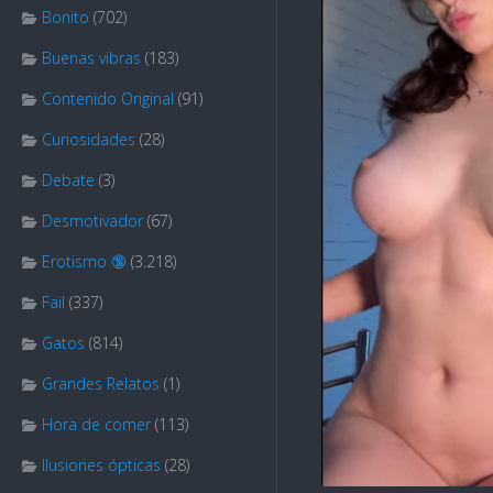
Bonito
(702)
Buenas vibras
(183)
Contenido Original
(91)
Curiosidades
(28)
Debate
(3)
Desmotivador
(67)
Erotismo 🔞
(3.218)
Fail
(337)
Gatos
(814)
Grandes Relatos
(1)
Hora de comer
(113)
Ilusiones ópticas
(28)