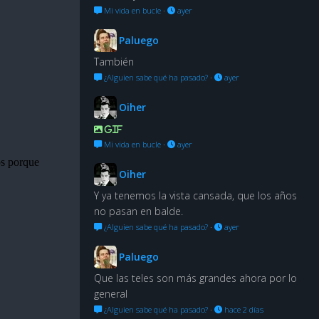
Mi vida en bucle
·
ayer
Paluego
También
¿Alguien sabe qué ha pasado?
·
ayer
Oiher
GIF
Mi vida en bucle
·
ayer
Oiher
Y ya tenemos la vista cansada, que los años
no pasan en balde.
¿Alguien sabe qué ha pasado?
·
ayer
Paluego
Que las teles son más grandes ahora por lo
general
¿Alguien sabe qué ha pasado?
·
hace 2 días