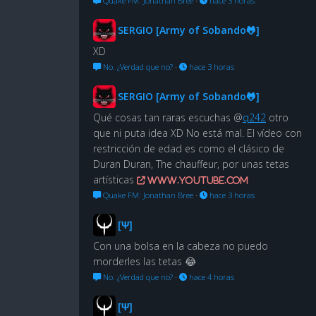
Quake FM: Jonathan Bree
·
hace 3 horas
SERGIO [Army of Sobando🐸]
XD
No. ¿Verdad que no?
·
hace 3 horas
SERGIO [Army of Sobando🐸]
Qué cosas tan raras escuchas @
q242
otro
que ni puta idea XD No está mal. El vídeo con
restricción de edad es como el clásico de
Duran Duran, The chauffeur, por unas tetas
artísticas
www.youtube.com
Quake FM: Jonathan Bree
·
hace 3 horas
[Ψ]
Con una bolsa en la cabeza no puedo
morderles las tetas 😂
No. ¿Verdad que no?
·
hace 4 horas
[Ψ]