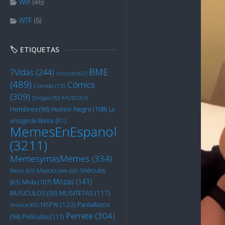
Win
(46)
WTF
(6)
🏷️ ETIQUETAS
BME
7Vidas
(244)
Artículo
(62)
(489)
Cómics
Comida
(73)
(309)
Drojas
(70)
FALSO
(63)
Humor Negro
(108)
Hombres
(90)
La
vintage de Bonox
(81)
MemesEnEspanol
(3211)
MemesymasMemes
(334)
Miérculos
Metal
(63)
MiedOctubre
(60)
Mozas
(141)
Mola
(107)
(83)
MUSITETAS
(117)
MUSICULOS
(93)
NSFW
(122)
Pantallazos
música
(60)
Perrete
(304)
Películas
(111)
(94)