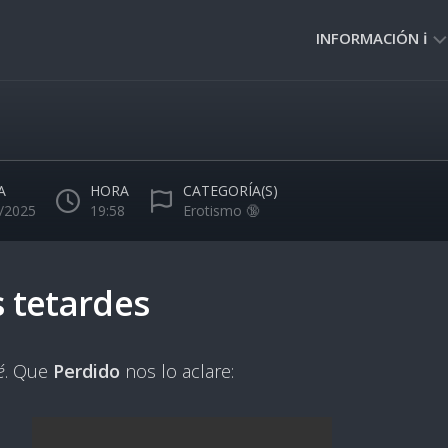
INFORMACIÓN ℹ️
PRIVACIDAD
🔒
NORMAS
DE
A
HORA
CATEGORÍA(S)
USO
/2025
19:58
Erotismo 🔞
🚸
 tetardes
é
. Que
Perdido
nos lo aclare: