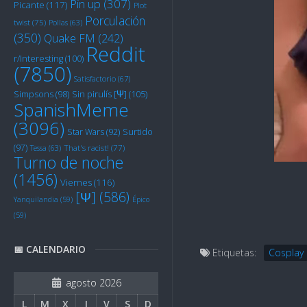
Pin up
(307)
Picante
(117)
Plot
Porculación
twist
(75)
Pollas
(63)
(350)
Quake FM
(242)
Reddit
r/Interesting
(100)
(7850)
Satisfactorio
(67)
Sin pirulís [Ψ]
(105)
Simpsons
(98)
SpanishMeme
(3096)
Star Wars
(92)
Surtido
(97)
Tessa
(63)
That's racist!
(77)
Turno de noche
(1456)
Viernes
(116)
[Ψ]
(586)
Yanquilandia
(59)
Épico
(59)
📅 CALENDARIO
Etiquetas:
Cosplay
agosto 2026
L
M
X
J
V
S
D