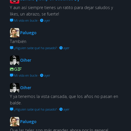
Y aun así siempre tienes un ratito para dejar saludos y
likes, un abrazo, se fuerte!
Mi vida en bucle
·
ayer
Paluego
También
¿Alguien sabe qué ha pasado?
·
ayer
Oiher
GIF
Mi vida en bucle
·
ayer
Oiher
Y ya tenemos la vista cansada, que los años no pasan en
balde.
¿Alguien sabe qué ha pasado?
·
ayer
Paluego
Que las teles son más grandes ahora por lo general