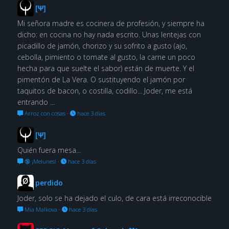
[Ψ]
Mi señora madre es cocinera de profesión, y siempre ha
dicho: en cocina no hay nada escrito. Unas lentejas con
picadillo de jamón, chorizo y su sofrito a gusto (ajo,
cebolla, pimiento o tomate al gusto, la carne un poco
hecha para que suelte el sabor) están de muerte. Y el
pimentón de La Vera. O sustituyendo el jamón por
taquitos de bacon, o costilla, codillo... Joder, me está
entrando ...
Arroz con cosas
·
hace 3 días
[Ψ]
Quién fuera mesa...
🔞 ¡Melunes!
·
hace 3 días
perdido
Joder, solo se ha dejado el culo, de cara está irreconocible
Mia Malkova
·
hace 3 días