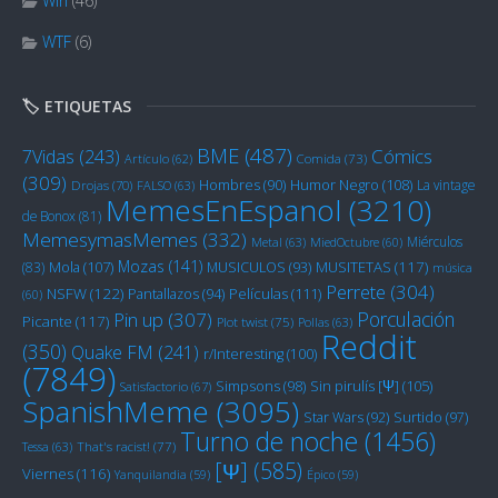
Win
(46)
WTF
(6)
🏷️ ETIQUETAS
BME
(487)
Cómics
7Vidas
(243)
Artículo
(62)
Comida
(73)
(309)
Humor Negro
(108)
Hombres
(90)
La vintage
Drojas
(70)
FALSO
(63)
MemesEnEspanol
(3210)
de Bonox
(81)
MemesymasMemes
(332)
Miérculos
Metal
(63)
MiedOctubre
(60)
Mozas
(141)
Mola
(107)
MUSITETAS
(117)
(83)
MUSICULOS
(93)
música
Perrete
(304)
NSFW
(122)
Películas
(111)
Pantallazos
(94)
(60)
Porculación
Pin up
(307)
Picante
(117)
Plot twist
(75)
Pollas
(63)
Reddit
(350)
Quake FM
(241)
r/Interesting
(100)
(7849)
Sin pirulís [Ψ]
(105)
Simpsons
(98)
Satisfactorio
(67)
SpanishMeme
(3095)
Star Wars
(92)
Surtido
(97)
Turno de noche
(1456)
Tessa
(63)
That's racist!
(77)
[Ψ]
(585)
Viernes
(116)
Yanquilandia
(59)
Épico
(59)