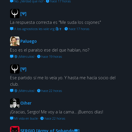
No. ¿Verdad que no?
·
hace 17 horas
[Ψ]
La respuesta correcta es "Me suda los cojones"
A los agnosticos les vale vrg 🗿🍷
·
hace 17 horas
Paluego
Eso es el paraíso ese del que hablan, no?
🔞 ¡Miérculos!
·
hace 19 horas
[Ψ]
Ese partido sí me lo veía yo. Y hasta me hacía socio del
club.
🔞 ¡Miérculos!
·
hace 22 horas
Oiher
¡Gracias, Sergio! Me voy a la cama... ¡Buenos días!
Mi vida en bucle
·
hace 22 horas
SERGIO [Army of Sobando🐸]