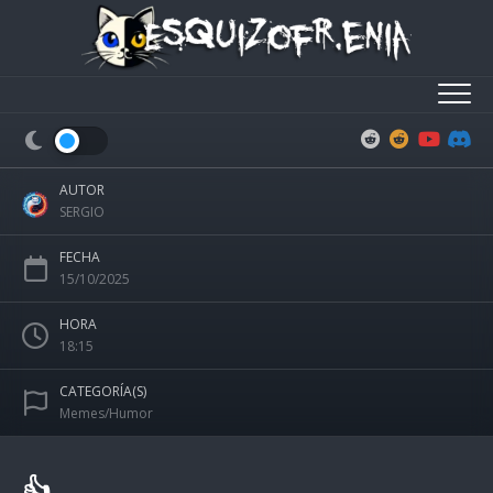
Skip
to
content
AUTOR
SERGIO
FECHA
15/10/2025
HORA
18:15
CATEGORÍA(S)
Memes/Humor
👍