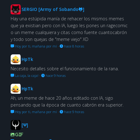
SERGIO [Army of Sobando🐸]
Hay una estúpida manía de rehacer los mismos memes
que ya existian pero con IA, luego les pones un ragecomic
o un meme cualquiera y citas como fuente cuantocabrón
y todo son quejas de "meme viejo" XD
Hoy por ti, mañana por mí
·
hace 8 horas
HpTk
Necesito detalles sobre el funcionamiento de la rana.
La caja, la caja!
·
hace 9 horas
HpTk
Ah, un meme de hace 20 años editado con IA, sigo
pensando que la época de cuanto cabrón era superior.
Hoy por ti, mañana por mí
·
hace 9 horas
[Ψ]
GIF