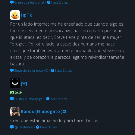
Creen que funcione?
·
hace 2 días
HpTk
Por un lado internet me ha enseñado que cuando algo es
tan obscenamente provocativo, ha sido creado por aquel
que lo ataca, es decir, Steve tiene pinta de ser una mujer
"progre". Por otro lado la estupidez humana me hace
creer que también es altamente probable que Steve sea y
exista, y de corazón le parezca legítimo reivindicar tamaña
basura.
Steve cierra la boca XD
·
hace 2 días
[Ψ]
GIF
O una buena gripe.
·
hace 2 días
Bonox (El abogato )⚖
Creo que están amasando para hacer bollos
🔞 ¡Melunes!
·
hace 3 días