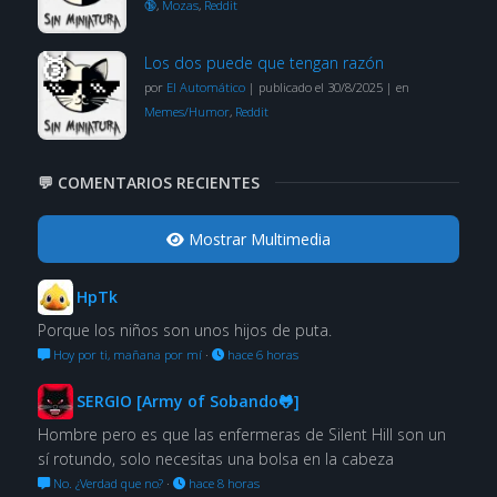
🔞
,
Mozas
,
Reddit
Los dos puede que tengan razón
por
El Automático
|
publicado el 30/8/2025
|
en
Memes/Humor
,
Reddit
💬 COMENTARIOS RECIENTES
Mostrar Multimedia
HpTk
Porque los niños son unos hijos de puta.
Hoy por ti, mañana por mí
·
hace 6 horas
SERGIO [Army of Sobando🐸]
Hombre pero es que las enfermeras de Silent Hill son un
sí rotundo, solo necesitas una bolsa en la cabeza
No. ¿Verdad que no?
·
hace 8 horas