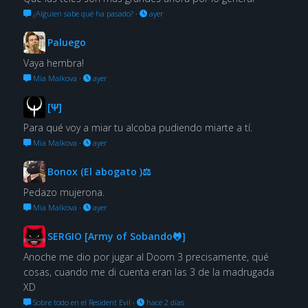
¿Alguien sabe qué ha pasado?
·
ayer
Paluego
Vaya hembra!
Mia Malkova
·
ayer
[Ψ]
Para qué voy a miar tu alcoba pudiendo miarte a tí.
Mia Malkova
·
ayer
Bonox (El abogato )⚖
Pedazo mujerona.
Mia Malkova
·
ayer
SERGIO [Army of Sobando🐸]
Anoche me dio por jugar al Doom 3 precisamente, qué
cosas, cuando me di cuenta eran las 3 de la madrugada
XD
Sobre todo en el Resident Evil
·
hace 2 días