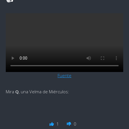
Fuente
Mira
Q
, una Velma de Miérculos:
1
0