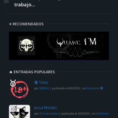
trabajo…
⭐ RECOMENDADOS
🔥 ENTRADAS POPULARES
🔞 Tetas
por
SERGIO
|
publicado el 6/8/2026
|
en
Erotismo 🔞
Jessa Rhodes
por
El Automático
|
publicado el 3/6/2026
|
en
Erotismo