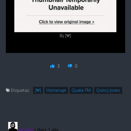
By [Ψ]
3
0
Etiquetas:
[Ψ]
Homenaje
Quake FM
Quincy Jones