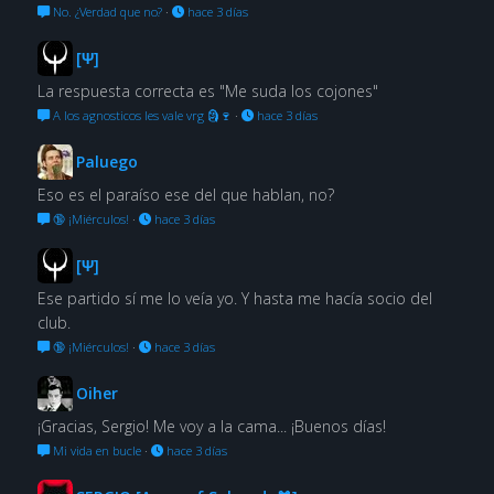
No. ¿Verdad que no?
·
hace 3 días
[Ψ]
La respuesta correcta es "Me suda los cojones"
A los agnosticos les vale vrg 🗿🍷
·
hace 3 días
Paluego
Eso es el paraíso ese del que hablan, no?
🔞 ¡Miérculos!
·
hace 3 días
[Ψ]
Ese partido sí me lo veía yo. Y hasta me hacía socio del
club.
🔞 ¡Miérculos!
·
hace 3 días
Oiher
¡Gracias, Sergio! Me voy a la cama... ¡Buenos días!
Mi vida en bucle
·
hace 3 días