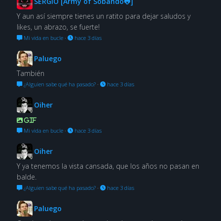
SERGIO [Army of Sobando🐸]
Y aun así siempre tienes un ratito para dejar saludos y
likes, un abrazo, se fuerte!
Mi vida en bucle
·
hace 3 días
Paluego
También
¿Alguien sabe qué ha pasado?
·
hace 3 días
Oiher
GIF
Mi vida en bucle
·
hace 3 días
Oiher
Y ya tenemos la vista cansada, que los años no pasan en
balde.
¿Alguien sabe qué ha pasado?
·
hace 3 días
Paluego