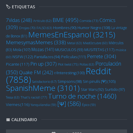
🏷️ ETIQUETAS
BME
(495)
Cómics
7Vidas
(248)
Artículo
(62)
Comida
(73)
(309)
Humor Negro
(108)
Hombres
(90)
La vintage
Drojas
(70)
FALSO
(63)
MemesEnEspanol
(3215)
de Bonox
(81)
MemesymasMemes
(338)
Miérculos
Metal
(63)
MiedOctubre
(60)
Mozas
(141)
Mola
(107)
MUSITETAS
(117)
(83)
MUSICULOS
(93)
música
Perrete
(304)
NSFW
(122)
Películas
(111)
Pantallazos
(94)
(60)
Porculación
Pin up
(307)
Picante
(117)
Plot twist
(75)
Pollas
(63)
Reddit
(350)
Quake FM
(242)
r/Interesting
(100)
(7858)
Sin pirulís [Ψ]
(105)
Simpsons
(98)
Satisfactorio
(67)
SpanishMeme
(3101)
Star Wars
(92)
Surtido
(97)
Turno de noche
(1460)
Tessa
(63)
That's racist!
(77)
[Ψ]
(586)
Viernes
(116)
Yanquilandia
(59)
Épico
(59)
📅 CALENDARIO