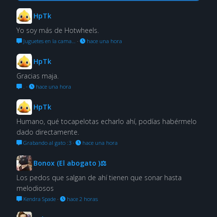
HpTk
Yo soy más de Hotwheels.
Juguetes en la cama…
·
hace una hora
HpTk
Gracias maja.
.
·
hace una hora
HpTk
Humano, qué tocapelotas echarlo ahí, podías habérmelo
dado directamente.
Grabando al gato :3
·
hace una hora
Bonox (El abogato )⚖
Los pedos que salgan de ahí tienen que sonar hasta
melodiosos
Kendra Spade
·
hace 2 horas