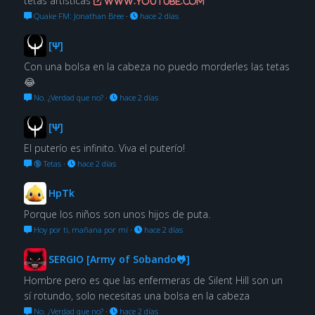
tetas artísticas
www.youtube.com
Quake FM: Jonathan Bree
·
hace 2 días
[Ψ]
Con una bolsa en la cabeza no puedo morderles las tetas
😂
No. ¿Verdad que no?
·
hace 2 días
[Ψ]
El puterío es infinito. Viva el puterío!
🔞 Tetas
·
hace 2 días
HpTk
Porque los niños son unos hijos de puta.
Hoy por ti, mañana por mí
·
hace 2 días
SERGIO [Army of Sobando🐸]
Hombre pero es que las enfermeras de Silent Hill son un
sí rotundo, solo necesitas una bolsa en la cabeza
No. ¿Verdad que no?
·
hace 2 días