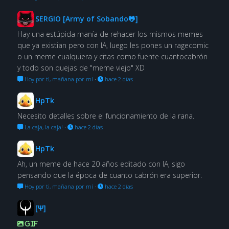
SERGIO [Army of Sobando🐸]
Hay una estúpida manía de rehacer los mismos memes
que ya existian pero con IA, luego les pones un ragecomic
o un meme cualquiera y citas como fuente cuantocabrón
y todo son quejas de "meme viejo" XD
Hoy por ti, mañana por mí
·
hace 2 días
HpTk
Necesito detalles sobre el funcionamiento de la rana.
La caja, la caja!
·
hace 2 días
HpTk
Ah, un meme de hace 20 años editado con IA, sigo
pensando que la época de cuanto cabrón era superior.
Hoy por ti, mañana por mí
·
hace 2 días
[Ψ]
GIF