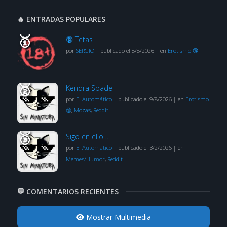
🔥 ENTRADAS POPULARES
🔞 Tetas
por
SERGIO
|
publicado el 8/8/2026
|
en
Erotismo 🔞
Kendra Spade
por
El Automático
|
publicado el 9/8/2026
|
en
Erotismo
🔞
,
Mozas
,
Reddit
Sigo en ello…
por
El Automático
|
publicado el 3/2/2026
|
en
Memes/Humor
,
Reddit
💬 COMENTARIOS RECIENTES
Mostrar Multimedia