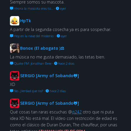
Siempre somos su mascota.
Ahora la mascota eres tú…
·
ayer
HpTk
A partir de la segunda cosecha ya es para sospechar.
Hoy en la nave del misterio:
·
ayer
Bonox (El abogato )⚖
La música no me gusta demasiado, las tetas bien.
Quake FM: Jonathan Bree
·
hace 2 días
SERGIO [Army of Sobando🐸]
XD
No. ¿Verdad que no?
·
hace 2 días
SERGIO [Army of Sobando🐸]
Qué cosas tan raras escuchas @
q242
otro que ni puta
idea XD No está mal. El vídeo con restricción de edad es
como el clásico de Duran Duran, The chauffeur, por unas