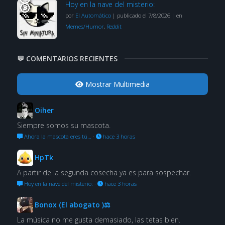
Hoy en la nave del misterio:
por
El Automático
|
publicado el 7/8/2026
|
en
Memes/Humor
,
Reddit
💬 COMENTARIOS RECIENTES
Mostrar Multimedia
Oiher
Siempre somos su mascota.
Ahora la mascota eres tú…
·
hace 3 horas
HpTk
A partir de la segunda cosecha ya es para sospechar.
Hoy en la nave del misterio:
·
hace 3 horas
Bonox (El abogato )⚖
La música no me gusta demasiado, las tetas bien.