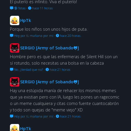
El puterío es infinito. Viva el puterío!
🔞 Tetas
·
hace 11 horas
HpTk
Porque los niños son unos hijos de puta.
Hoy por ti, mañana por mí
·
hace 20 horas
SERGIO [Army of Sobando🐸]
Hombre pero es que las enfermeras de Silent Hill son un
sí rotundo, solo necesitas una bolsa en la cabeza
No. ¿Verdad que no?
·
hace 21 horas
SERGIO [Army of Sobando🐸]
Hay una estúpida manía de rehacer los mismos memes
que ya existian pero con IA, luego les pones un ragecomic
o un meme cualquiera y citas como fuente cuantocabrón
y todo son quejas de "meme viejo" XD
Hoy por ti, mañana por mí
·
hace 21 horas
HpTk