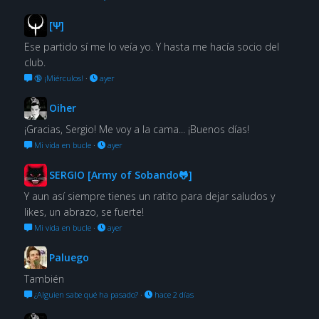
[Ψ]
Ese partido sí me lo veía yo. Y hasta me hacía socio del
club.
🔞 ¡Miérculos!
·
ayer
Oiher
¡Gracias, Sergio! Me voy a la cama... ¡Buenos días!
Mi vida en bucle
·
ayer
SERGIO [Army of Sobando🐸]
Y aun así siempre tienes un ratito para dejar saludos y
likes, un abrazo, se fuerte!
Mi vida en bucle
·
ayer
Paluego
También
¿Alguien sabe qué ha pasado?
·
hace 2 días