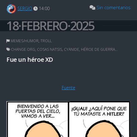
Sin comentarios
SERGIO
14:00
18·FEBRERO·2025
MEMES/HUMOR
,
TROLL
CHANGE.ORG
,
COSAS NATSIS
,
CYANIDE
,
HÉROE DE GUERRA...
Fue un héroe XD
Fuente