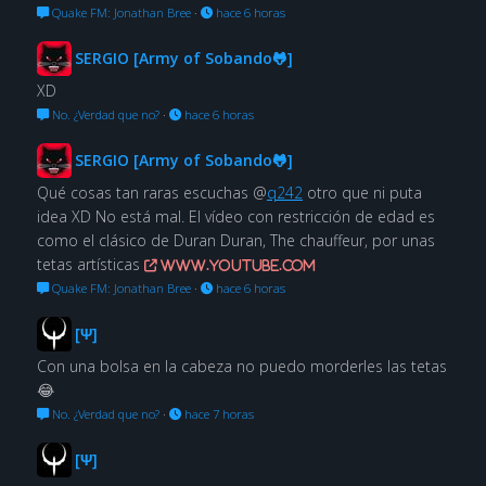
Quake FM: Jonathan Bree
·
hace 6 horas
SERGIO [Army of Sobando🐸]
XD
No. ¿Verdad que no?
·
hace 6 horas
SERGIO [Army of Sobando🐸]
Qué cosas tan raras escuchas @
q242
otro que ni puta
idea XD No está mal. El vídeo con restricción de edad es
como el clásico de Duran Duran, The chauffeur, por unas
tetas artísticas
www.youtube.com
Quake FM: Jonathan Bree
·
hace 6 horas
[Ψ]
Con una bolsa en la cabeza no puedo morderles las tetas
😂
No. ¿Verdad que no?
·
hace 7 horas
[Ψ]