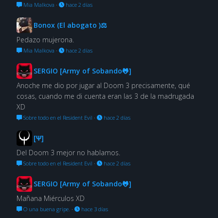
Mia Malkova
·
hace 2 días
Bonox (El abogato )⚖
Pedazo mujerona.
Mia Malkova
·
hace 2 días
SERGIO [Army of Sobando🐸]
Anoche me dio por jugar al Doom 3 precisamente, qué
cosas, cuando me di cuenta eran las 3 de la madrugada
XD
Sobre todo en el Resident Evil
·
hace 2 días
[Ψ]
Del Doom 3 mejor no hablamos.
Sobre todo en el Resident Evil
·
hace 2 días
SERGIO [Army of Sobando🐸]
Mañana Miérculos XD
O una buena gripe.
·
hace 3 días