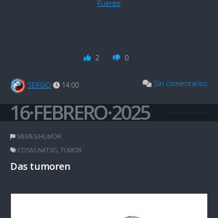
Fuente
2
0
Sin comentarios
SERGIO
14:00
16·FEBRERO·2025
MEMES/HUMOR
COSAS NATSIS
,
TUMOR
Das tumoren