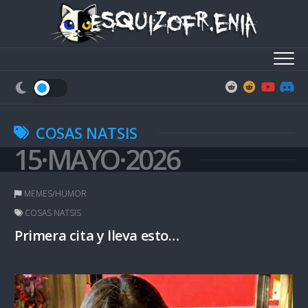
Skip
to
content
COSAS NATSIS
15·MAYO·2026
MEMES/HUMOR
COSAS NATSIS
Primera cita y lleva esto…