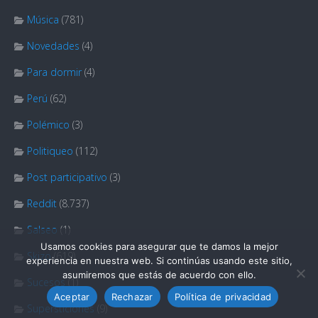
Música
(781)
Novedades
(4)
Para dormir
(4)
Perú
(62)
Polémico
(3)
Politiqueo
(112)
Post participativo
(3)
Reddit
(8.737)
Salseo
(1)
Usamos cookies para asegurar que te damos la mejor
Skizo
(619)
experiencia en nuestra web. Si continúas usando este sitio,
asumiremos que estás de acuerdo con ello.
Sucesos
(1)
Aceptar
Rechazar
Política de privacidad
Supersticiones
(9)