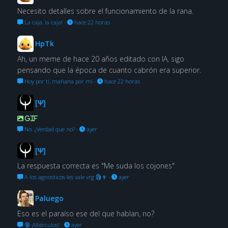
Necesito detalles sobre el funcionamiento de la rana.
La caja, la caja!
·
hace 22 horas
HpTk
Ah, un meme de hace 20 años editado con IA, sigo
pensando que la época de cuanto cabrón era superior.
Hoy por ti, mañana por mí
·
hace 22 horas
[Ψ]
GIF
No. ¿Verdad que no?
·
ayer
[Ψ]
La respuesta correcta es "Me suda los cojones"
A los agnosticos les vale vrg 🗿🍷
·
ayer
Paluego
Eso es el paraíso ese del que hablan, no?
🔞 ¡Miérculos!
·
ayer