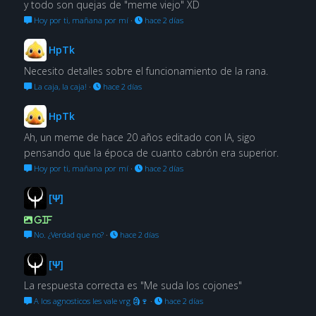
y todo son quejas de "meme viejo" XD
Hoy por ti, mañana por mí
·
hace 2 días
HpTk
Necesito detalles sobre el funcionamiento de la rana.
La caja, la caja!
·
hace 2 días
HpTk
Ah, un meme de hace 20 años editado con IA, sigo
pensando que la época de cuanto cabrón era superior.
Hoy por ti, mañana por mí
·
hace 2 días
[Ψ]
GIF
No. ¿Verdad que no?
·
hace 2 días
[Ψ]
La respuesta correcta es "Me suda los cojones"
A los agnosticos les vale vrg 🗿🍷
·
hace 2 días