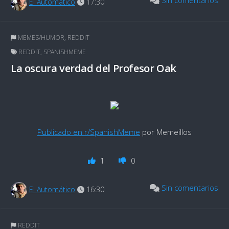
El Automático
17:30
MEMES/HUMOR
,
REDDIT
REDDIT
,
SPANISHMEME
La oscura verdad del Profesor Oak
Publicado en r/SpanishMeme
por Memeillos
1
0
Sin comentarios
El Automático
16:30
REDDIT