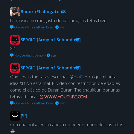
Bonox (El abogato )⚖
La música no me gusta demasiado, las tetas bien.
Quake FM: Jonathan Bree
·
ayer
SERGIO [Army of Sobando🐸]
XD
No. ¿Verdad que no?
·
ayer
SERGIO [Army of Sobando🐸]
Qué cosas tan raras escuchas @
q242
otro que ni puta
idea XD No está mal. El vídeo con restricción de edad es
como el clásico de Duran Duran, The chauffeur, por unas
tetas artísticas
www.youtube.com
Quake FM: Jonathan Bree
·
ayer
[Ψ]
Con una bolsa en la cabeza no puedo morderles las tetas
😂