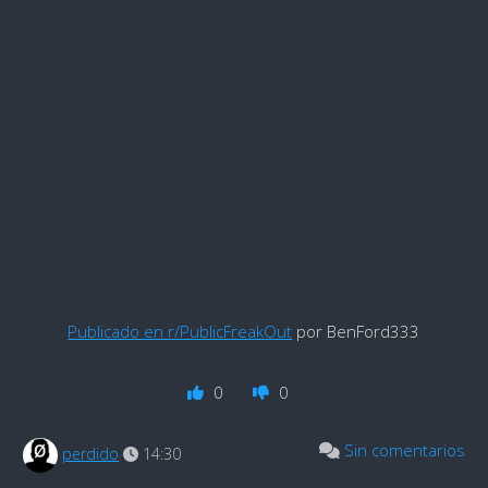
Publicado en r/PublicFreakOut
por BenFord333
0
0
Sin comentarios
perdido
14:30