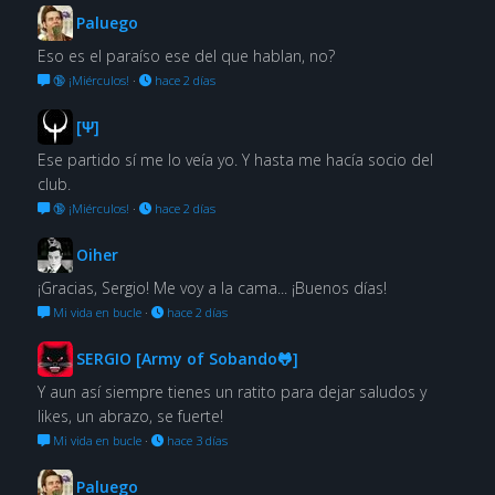
Paluego
Eso es el paraíso ese del que hablan, no?
🔞 ¡Miérculos!
·
hace 2 días
[Ψ]
Ese partido sí me lo veía yo. Y hasta me hacía socio del
club.
🔞 ¡Miérculos!
·
hace 2 días
Oiher
¡Gracias, Sergio! Me voy a la cama... ¡Buenos días!
Mi vida en bucle
·
hace 2 días
SERGIO [Army of Sobando🐸]
Y aun así siempre tienes un ratito para dejar saludos y
likes, un abrazo, se fuerte!
Mi vida en bucle
·
hace 3 días
Paluego