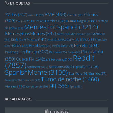
🏷️ ETIQUETAS
BME
(493)
Cómics
7Vidas
(247)
Artículo
(62)
Comida
(73)
(309)
Humor Negro
(108)
Hombres
(90)
La vintage
Drojas
(70)
FALSO
(63)
MemesEnEspanol
(3214)
de Bonox
(81)
MemesymasMemes
(337)
Miérculos
Metal
(63)
MiedOctubre
(60)
Mozas
(141)
Mola
(107)
MUSITETAS
(117)
(83)
MUSICULOS
(93)
música
Perrete
(304)
NSFW
(122)
Películas
(111)
Pantallazos
(94)
(60)
Porculación
Pin up
(307)
Picante
(117)
Plot twist
(75)
Pollas
(63)
Reddit
(350)
Quake FM
(242)
r/Interesting
(100)
(7857)
Sin pirulís [Ψ]
(105)
Simpsons
(98)
Satisfactorio
(67)
SpanishMeme
(3100)
Star Wars
(92)
Surtido
(97)
Turno de noche
(1460)
Tessa
(63)
That's racist!
(77)
[Ψ]
(586)
Viernes
(116)
Yanquilandia
(59)
Épico
(59)
📅 CALENDARIO
mayo 2026