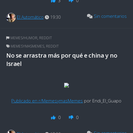
3
0
Sin comentarios
El Automático
19:30
MEMES/HUMOR
,
REDDIT
MEMESYMASMEMES
,
REDDIT
No se arrastra más por qué e china y no
Israel
Publicado en r/MemesymasMemes
por Endi_El_Guapo
0
0
Sin comentarios