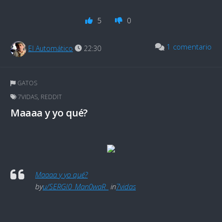
5
0
1 comentario
El Automático
22:30
GATOS
7VIDAS
,
REDDIT
Maaaa y yo qué?
Maaaa y yo qué?
by
u/SERGI0_Man0waR_
in
7vidas