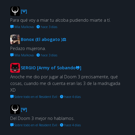
[Ψ]
Para qué voy a miar tu alcoba pudiendo miarte a tí.
Mia Malkova
·
hace 3 días
Bonox (El abogato )⚖
Pedazo mujerona.
Mia Malkova
·
hace 3 días
SERGIO [Army of Sobando🐸]
Anoche me dio por jugar al Doom 3 precisamente, qué
cosas, cuando me di cuenta eran las 3 de la madrugada
XD
Sobre todo en el Resident Evil
·
hace 4 días
[Ψ]
Del Doom 3 mejor no hablamos.
Sobre todo en el Resident Evil
·
hace 4 días