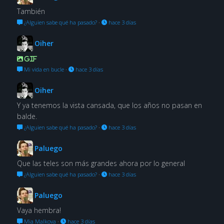
También
¿Alguien sabe qué ha pasado?
·
hace 3 días
Oiher
GIF
Mi vida en bucle
·
hace 3 días
Oiher
Y ya tenemos la vista cansada, que los años no pasan en
balde.
¿Alguien sabe qué ha pasado?
·
hace 3 días
Paluego
Que las teles son más grandes ahora por lo general
¿Alguien sabe qué ha pasado?
·
hace 3 días
Paluego
Vaya hembra!
Mia Malkova
·
hace 3 días