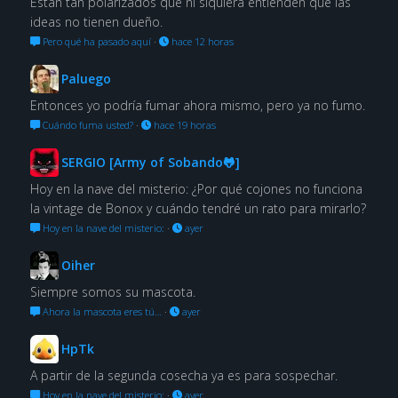
Están tan polarizados que ni siquiera entienden que las
ideas no tienen dueño.
Pero qué ha pasado aquí
·
hace 12 horas
Paluego
Entonces yo podría fumar ahora mismo, pero ya no fumo.
Cuándo fuma usted?
·
hace 19 horas
SERGIO [Army of Sobando🐸]
Hoy en la nave del misterio: ¿Por qué cojones no funciona
la vintage de Bonox y cuándo tendré un rato para mirarlo?
Hoy en la nave del misterio:
·
ayer
Oiher
Siempre somos su mascota.
Ahora la mascota eres tú…
·
ayer
HpTk
A partir de la segunda cosecha ya es para sospechar.
Hoy en la nave del misterio:
·
ayer