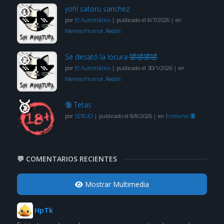
yoh! satoru sanchez
por
El Automático
|
publicado el 8/7/2026
|
en
Memes/Humor
,
Reddit
Se desató la locura 🤣🤣🤣🤣
por
El Automático
|
publicado el 30/1/2026
|
en
Memes/Humor
,
Reddit
🔞 Tetas
por
SERGIO
|
publicado el 8/8/2026
|
en
Erotismo 🔞
💬 COMENTARIOS RECIENTES
Mostrar Multimedia
HpTk