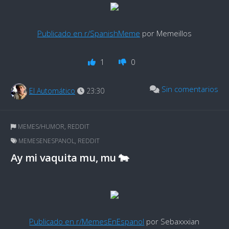
Publicado en r/SpanishMeme
por Memeillos
1
0
Sin comentarios
El Automático
23:30
MEMES/HUMOR
,
REDDIT
MEMESENESPANOL
,
REDDIT
Ay mi vaquita mu, mu 🐄
Publicado en r/MemesEnEspanol
por Sebaxxxian