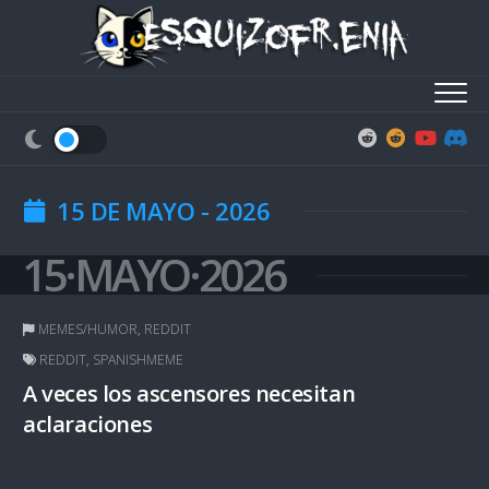
Skip
to
content
15 DE MAYO - 2026
15·MAYO·2026
MEMES/HUMOR
,
REDDIT
REDDIT
,
SPANISHMEME
A veces los ascensores necesitan
aclaraciones