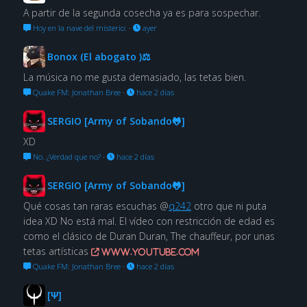
A partir de la segunda cosecha ya es para sospechar.
Hoy en la nave del misterio:
·
ayer
Bonox (El abogato )⚖
La música no me gusta demasiado, las tetas bien.
Quake FM: Jonathan Bree
·
hace 2 días
SERGIO [Army of Sobando🐸]
XD
No. ¿Verdad que no?
·
hace 2 días
SERGIO [Army of Sobando🐸]
Qué cosas tan raras escuchas @
q242
otro que ni puta
idea XD No está mal. El vídeo con restricción de edad es
como el clásico de Duran Duran, The chauffeur, por unas
tetas artísticas
www.youtube.com
Quake FM: Jonathan Bree
·
hace 2 días
[Ψ]