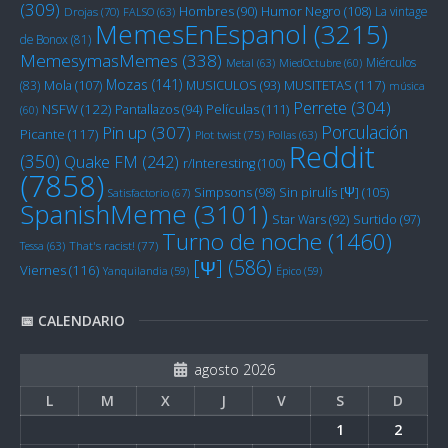
(309)
Humor Negro
(108)
Hombres
(90)
La vintage
Drojas
(70)
FALSO
(63)
MemesEnEspanol
(3215)
de Bonox
(81)
MemesymasMemes
(338)
Miérculos
Metal
(63)
MiedOctubre
(60)
Mozas
(141)
Mola
(107)
MUSITETAS
(117)
(83)
MUSICULOS
(93)
música
Perrete
(304)
NSFW
(122)
Películas
(111)
Pantallazos
(94)
(60)
Porculación
Pin up
(307)
Picante
(117)
Plot twist
(75)
Pollas
(63)
Reddit
(350)
Quake FM
(242)
r/Interesting
(100)
(7858)
Sin pirulís [Ψ]
(105)
Simpsons
(98)
Satisfactorio
(67)
SpanishMeme
(3101)
Star Wars
(92)
Surtido
(97)
Turno de noche
(1460)
Tessa
(63)
That's racist!
(77)
[Ψ]
(586)
Viernes
(116)
Yanquilandia
(59)
Épico
(59)
📅 CALENDARIO
agosto 2026
L
M
X
J
V
S
D
1
2