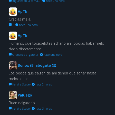
Juguetes en la cama…
·
hace una hora
HpTk
Gracias maja.
.
·
hace una hora
HpTk
Humano, qué tocapelotas echarlo ahí, podías habérmelo
dado directamente.
Grabando al gato :3
·
hace una hora
Bonox (El abogato )⚖
Los pedos que salgan de ahí tienen que sonar hasta
melodiosos
Kendra Spade
·
hace 2 horas
Paluego
Buen nalgatorio.
Kendra Spade
·
hace 3 horas