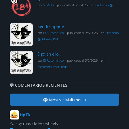
por
SERGIO
|
publicado el 8/8/2026
|
en
Erotismo 🔞
Kendra Spade
por
El Automático
|
publicado el 9/8/2026
|
en
Erotismo
🔞
,
Mozas
,
Reddit
Sigo en ello…
por
El Automático
|
publicado el 3/2/2026
|
en
Memes/Humor
,
Reddit
💬 COMENTARIOS RECIENTES
Mostrar Multimedia
HpTk
Yo soy más de Hotwheels.