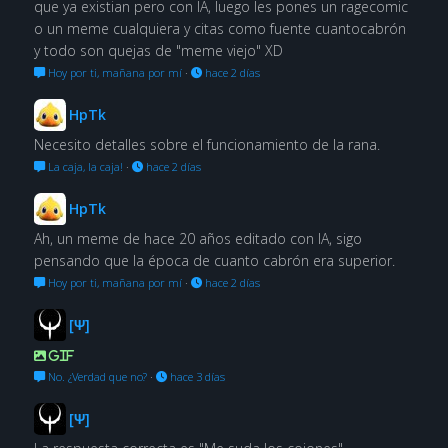
que ya existian pero con IA, luego les pones un ragecomic
o un meme cualquiera y citas como fuente cuantocabrón
y todo son quejas de "meme viejo" XD
Hoy por ti, mañana por mí
·
hace 2 días
HpTk
Necesito detalles sobre el funcionamiento de la rana.
La caja, la caja!
·
hace 2 días
HpTk
Ah, un meme de hace 20 años editado con IA, sigo
pensando que la época de cuanto cabrón era superior.
Hoy por ti, mañana por mí
·
hace 2 días
[Ψ]
GIF
No. ¿Verdad que no?
·
hace 3 días
[Ψ]