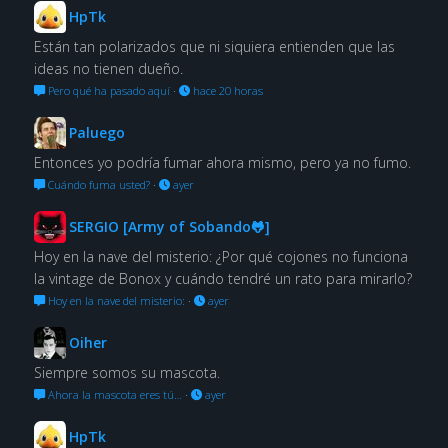
HpTk
Están tan polarizados que ni siquiera entienden que las
ideas no tienen dueño.
Pero qué ha pasado aquí
·
hace 20 horas
Paluego
Entonces yo podría fumar ahora mismo, pero ya no fumo.
Cuándo fuma usted?
·
ayer
SERGIO [Army of Sobando🐸]
Hoy en la nave del misterio: ¿Por qué cojones no funciona
la vintage de Bonox y cuándo tendré un rato para mirarlo?
Hoy en la nave del misterio:
·
ayer
Oiher
Siempre somos su mascota.
Ahora la mascota eres tú…
·
ayer
HpTk