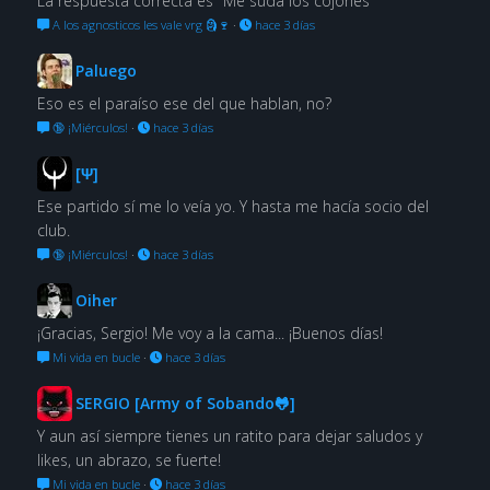
La respuesta correcta es "Me suda los cojones"
A los agnosticos les vale vrg 🗿🍷
·
hace 3 días
Paluego
Eso es el paraíso ese del que hablan, no?
🔞 ¡Miérculos!
·
hace 3 días
[Ψ]
Ese partido sí me lo veía yo. Y hasta me hacía socio del
club.
🔞 ¡Miérculos!
·
hace 3 días
Oiher
¡Gracias, Sergio! Me voy a la cama... ¡Buenos días!
Mi vida en bucle
·
hace 3 días
SERGIO [Army of Sobando🐸]
Y aun así siempre tienes un ratito para dejar saludos y
likes, un abrazo, se fuerte!
Mi vida en bucle
·
hace 3 días