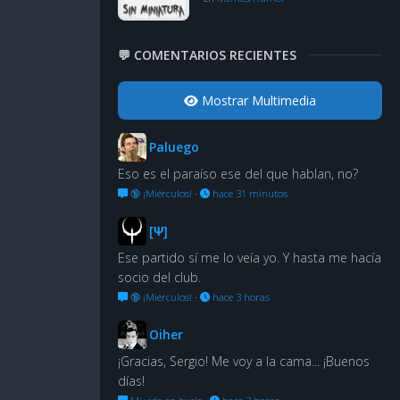
💬 COMENTARIOS RECIENTES
Mostrar Multimedia
Paluego
Eso es el paraíso ese del que hablan, no?
🔞 ¡Miérculos!
·
hace 31 minutos
[Ψ]
Ese partido sí me lo veía yo. Y hasta me hacía
socio del club.
🔞 ¡Miérculos!
·
hace 3 horas
Oiher
¡Gracias, Sergio! Me voy a la cama... ¡Buenos
días!