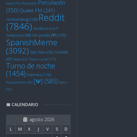
Porculación
twist
(75)
Pollas
(63)
(350)
Quake FM
(241)
Reddit
r/Interesting
(100)
(7846)
Satisfactorio
(67)
Sin pirulís [Ψ]
(105)
Simpsons
(98)
SpanishMeme
(3092)
Star Wars
(92)
Surtido
(97)
Tessa
(63)
That's racist!
(77)
Turno de noche
(1454)
Viernes
(116)
[Ψ]
(585)
Yanquilandia
(59)
Épico
(59)
📅 CALENDARIO
agosto 2026
L
M
X
J
V
S
D