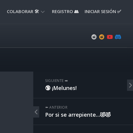
COLABORAR 🛠️
REGISTRO 👥
INICIAR SESIÓN ✅
ENVIAR
APORTE
📝
ENVIAR
REPORTE
🚧
SUGERENCIAS
SIGUIENTE ➡️
💡
🔞 ¡Melunes!
⬅️ ANTERIOR
Por si se arrepiente…🤣🤣