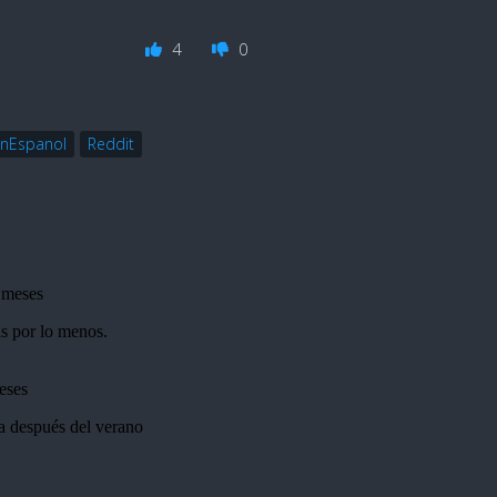
4
0
nEspanol
Reddit