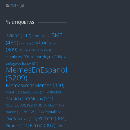
WTF
(6)
🏷️ ETIQUETAS
BME
7Vidas
(242)
Artículo
(62)
(485)
Cómics
Comida
(73)
(309)
Drojas
(70)
FALSO
(63)
Humor Negro
(108)
Hombres
(90)
La
vintage de Bonox
(81)
MemesEnEspanol
(3209)
MemesymasMemes
(330)
Miérculos
Metal
(63)
MiedOctubre
(60)
Mozas
(141)
Mola
(107)
(83)
MUSITETAS
(117)
MUSICULOS
(93)
NSFW
(122)
Pantallazos
música
(60)
Perrete
(304)
Películas
(111)
(94)
Pin up
(307)
Picante
(117)
Plot