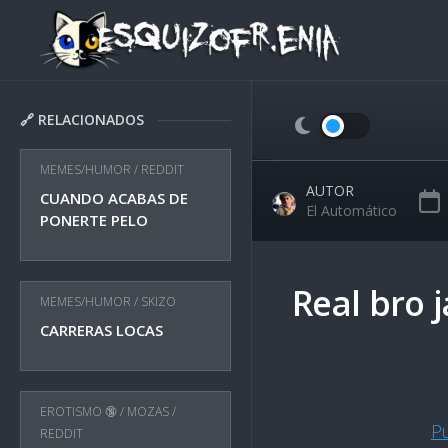
Skip
to
content
🔗 RELACIONADOS
MEMES/HUMOR
/
REDDIT
AUTOR
CUANDO ACABAS DE
El Automático
PONERTE PELO
Real bro j
MEMES/HUMOR
/
SKIZO
CARRERAS LOCAS
EROTISMO 🔞
/
MOZAS
/
P
REDDIT