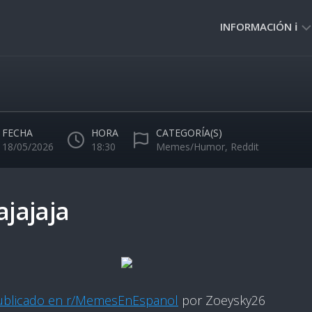
INFORMACIÓN ℹ️
PRIVACIDAD
🔒
NORMAS
DE
FECHA
HORA
CATEGORÍA(S)
USO
18/05/2026
18:30
Memes/Humor
,
Reddit
🚸
ajajaja
ublicado en r/MemesEnEspanol
por Zoeysky26