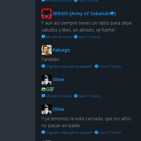
Mi vida en bucle
·
hace 3 horas
SERGIO [Army of Sobando🐸]
Y aun así siempre tienes un ratito para dejar
saludos y likes, un abrazo, se fuerte!
Mi vida en bucle
·
hace 12 horas
Paluego
También
¿Alguien sabe qué ha pasado?
·
hace 17 horas
Oiher
GIF
Mi vida en bucle
·
hace 17 horas
Oiher
Y ya tenemos la vista cansada, que los años
no pasan en balde.
¿Alguien sabe qué ha pasado?
·
hace 17 horas