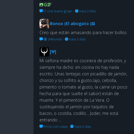
GIF
O una buena gripe.
·
hace 2 días
Bonox (El abogato )⚖
Creo que están amasando para hacer bollos
🔞 ¡Melunes!
·
hace 2 días
[Ψ]
Mi señora madre es cocinera de profesión, y
siempre ha dicho: en cocina no hay nada
escrito. Unas lentejas con picadillo de jamón,
chorizo y su sofrito a gusto (ajo, cebolla,
pimiento o tomate al gusto, la carne un poco
hecha para que suelte el sabor) están de
muerte. Y el pimentón de La Vera. O
sustituyendo el jamón por taquitos de
bacon, o costilla, codillo... Joder, me está
entrando ...
Arroz con cosas
·
hace 2 días