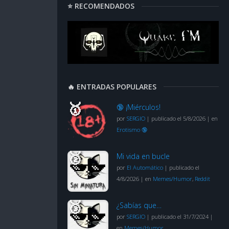
⭐ RECOMENDADOS
🔥 ENTRADAS POPULARES
🔞 ¡Miérculos!
por
SERGIO
|
publicado el 5/8/2026
|
en
Erotismo 🔞
Mi vida en bucle
por
El Automático
|
publicado el
4/8/2026
|
en
Memes/Humor
,
Reddit
¿Sabías que…
por
SERGIO
|
publicado el 31/7/2024
|
en
Memes/Humor