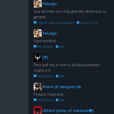
Paluego
Que las teles son más grandes ahora por lo
general
¿Alguien sabe qué ha pasado?
·
hace 22 horas
Paluego
Vaya hembra!
Mia Malkova
·
ayer
[Ψ]
Para qué voy a miar tu alcoba pudiendo
miarte a tí.
Mia Malkova
·
ayer
Bonox (El abogato )⚖
Pedazo mujerona.
Mia Malkova
·
ayer
SERGIO [Army of Sobando🐸]