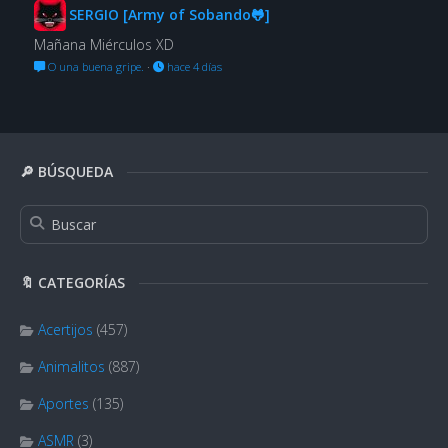
SERGIO [Army of Sobando🐸]
Mañana Miérculos XD
O una buena gripe.
·
hace 4 días
🔎 BÚSQUEDA
🔖 CATEGORÍAS
Acertijos
(457)
Animalitos
(887)
Aportes
(135)
ASMR
(3)