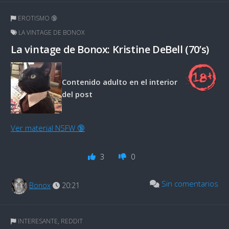
EROTISMO 🔞
LA VINTAGE DE BONOX
La vintage de Bonox: Kristine DeBell (70’s)
Contenido adulto en el interior
del post
Ver material NSFW 🔞
3
0
Sin comentarios
Bonox
20:21
INTERESANTE
,
REDDIT