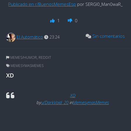
Publicado en r/BuenosMemesEsp
por SERGI0_Man0waR_
1
0
Sin comentarios
El Automático
23:24
MEMES/HUMOR
,
REDDIT
MEMESYMASMEMES
XD
XD
by
u/DarkVoid_20
in
MemesymasMemes