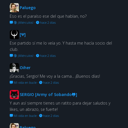
Paluego
Eso es el paraíso ese del que hablan, no?
🔞 ¡Miérculos!
·
hace 2 días
[Ψ]
Ese partido sí me lo veía yo. Y hasta me hacía socio del
club.
🔞 ¡Miérculos!
·
hace 2 días
Oiher
¡Gracias, Sergio! Me voy a la cama... ¡Buenos días!
Mi vida en bucle
·
hace 2 días
SERGIO [Army of Sobando🐸]
Y aun así siempre tienes un ratito para dejar saludos y
likes, un abrazo, se fuerte!
Mi vida en bucle
·
hace 2 días
Paluego