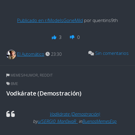
Publicado en r/ModelsGoneMild
por quentins9th
3
0
Sin comentarios
El Automático
23:30
MEMES/HUMOR
,
REDDIT
BME
Vodkárate (Demostración)
Vodkárate (Demostración)
by
u/SERGI0_Man0waR_
in
BuenosMemesEsp