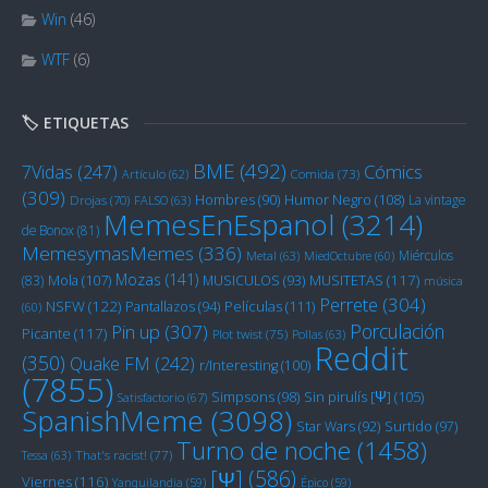
Win
(46)
WTF
(6)
🏷️ ETIQUETAS
BME
(492)
Cómics
7Vidas
(247)
Artículo
(62)
Comida
(73)
(309)
Humor Negro
(108)
Hombres
(90)
La vintage
Drojas
(70)
FALSO
(63)
MemesEnEspanol
(3214)
de Bonox
(81)
MemesymasMemes
(336)
Miérculos
Metal
(63)
MiedOctubre
(60)
Mozas
(141)
Mola
(107)
MUSITETAS
(117)
(83)
MUSICULOS
(93)
música
Perrete
(304)
NSFW
(122)
Películas
(111)
Pantallazos
(94)
(60)
Porculación
Pin up
(307)
Picante
(117)
Plot twist
(75)
Pollas
(63)
Reddit
(350)
Quake FM
(242)
r/Interesting
(100)
(7855)
Sin pirulís [Ψ]
(105)
Simpsons
(98)
Satisfactorio
(67)
SpanishMeme
(3098)
Star Wars
(92)
Surtido
(97)
Turno de noche
(1458)
Tessa
(63)
That's racist!
(77)
[Ψ]
(586)
Viernes
(116)
Yanquilandia
(59)
Épico
(59)