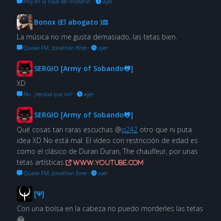
Hoy en la nave del misterio:
·
ayer
Bonox (El abogato )⚖
La música no me gusta demasiado, las tetas bien.
Quake FM: Jonathan Bree
·
ayer
SERGIO [Army of Sobando🐸]
XD
No. ¿Verdad que no?
·
ayer
SERGIO [Army of Sobando🐸]
Qué cosas tan raras escuchas @
q242
otro que ni puta
idea XD No está mal. El vídeo con restricción de edad es
como el clásico de Duran Duran, The chauffeur, por unas
tetas artísticas
www.youtube.com
Quake FM: Jonathan Bree
·
ayer
[Ψ]
Con una bolsa en la cabeza no puedo morderles las tetas
😂