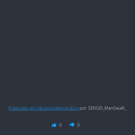
Publicado en r/BuenosMemesEsp
por SERGI0_Man0waR_
0
0