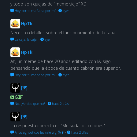
y todo son quejas de "meme viejo" XD
Hoy por ti, mañana por mí
·
ayer
HpTk
Necesito detalles sobre el funcionamiento de la rana.
La caja, la caja!
·
ayer
HpTk
Ah, un meme de hace 20 años editado con IA, sigo
pensando que la época de cuanto cabrón era superior.
Hoy por ti, mañana por mí
·
ayer
[Ψ]
GIF
No. ¿Verdad que no?
·
hace 2 días
[Ψ]
La respuesta correcta es "Me suda los cojones"
A los agnosticos les vale vrg 🗿🍷
·
hace 2 días