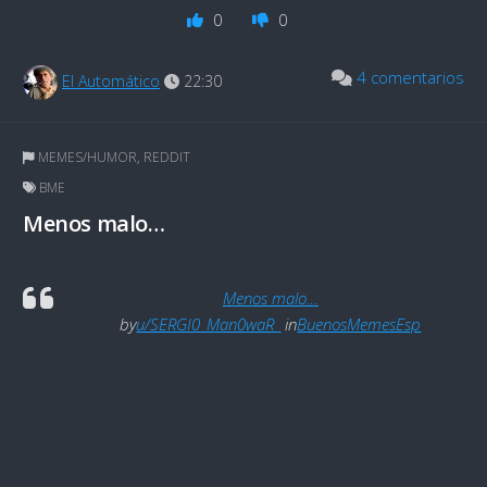
0
0
4 comentarios
El Automático
22:30
MEMES/HUMOR
,
REDDIT
BME
Menos malo…
Menos malo…
by
u/SERGI0_Man0waR_
in
BuenosMemesEsp