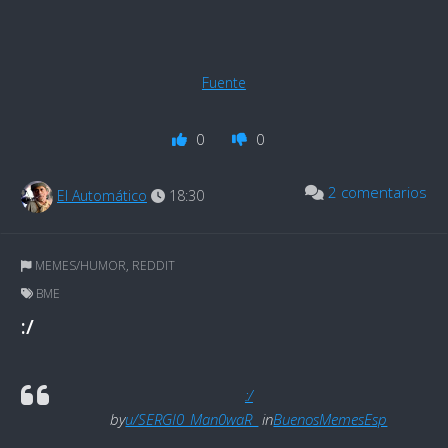
Fuente
0
0
2 comentarios
El Automático
18:30
MEMES/HUMOR
,
REDDIT
BME
:/
:/
by
u/SERGI0_Man0waR_
in
BuenosMemesEsp