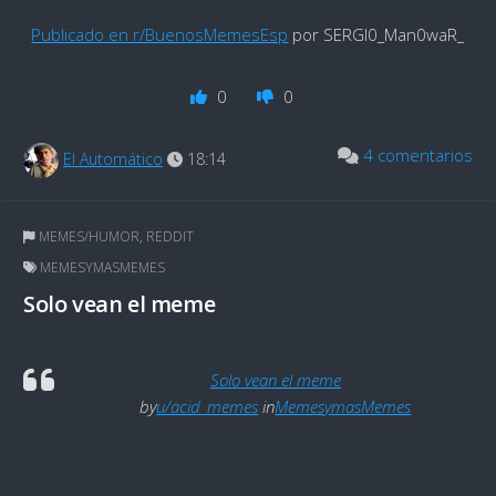
Publicado en r/BuenosMemesEsp
por SERGI0_Man0waR_
0
0
4 comentarios
El Automático
18:14
MEMES/HUMOR
,
REDDIT
MEMESYMASMEMES
Solo vean el meme
Solo vean el meme
by
u/acid_memes
in
MemesymasMemes