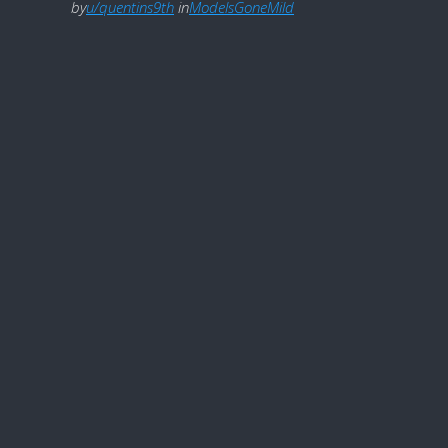
by
u/quentins9th
in
ModelsGoneMild