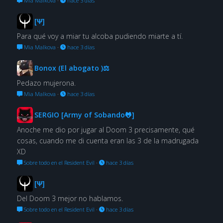
Mia Malkova
·
hace 3 días
[Ψ]
Para qué voy a miar tu alcoba pudiendo miarte a tí.
Mia Malkova
·
hace 3 días
Bonox (El abogato )⚖
Pedazo mujerona.
Mia Malkova
·
hace 3 días
SERGIO [Army of Sobando🐸]
Anoche me dio por jugar al Doom 3 precisamente, qué
cosas, cuando me di cuenta eran las 3 de la madrugada
XD
Sobre todo en el Resident Evil
·
hace 3 días
[Ψ]
Del Doom 3 mejor no hablamos.
Sobre todo en el Resident Evil
·
hace 3 días