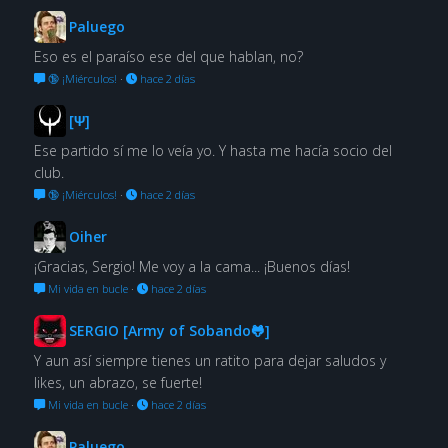
Paluego
Eso es el paraíso ese del que hablan, no?
🔞 ¡Miérculos!
·
hace 2 días
[Ψ]
Ese partido sí me lo veía yo. Y hasta me hacía socio del
club.
🔞 ¡Miérculos!
·
hace 2 días
Oiher
¡Gracias, Sergio! Me voy a la cama... ¡Buenos días!
Mi vida en bucle
·
hace 2 días
SERGIO [Army of Sobando🐸]
Y aun así siempre tienes un ratito para dejar saludos y
likes, un abrazo, se fuerte!
Mi vida en bucle
·
hace 2 días
Paluego