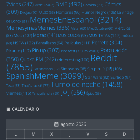
BME
(492)
Cómics
7Vidas
(247)
Artículo
(62)
Comida
(73)
(309)
Humor Negro
(108)
Hombres
(90)
La vintage
Drojas
(70)
FALSO
(63)
MemesEnEspanol
(3214)
de Bonox
(81)
MemesymasMemes
(336)
Miérculos
Metal
(63)
MiedOctubre
(60)
Mozas
(141)
Mola
(107)
MUSITETAS
(117)
(83)
MUSICULOS
(93)
música
Perrete
(304)
NSFW
(122)
Películas
(111)
Pantallazos
(94)
(60)
Porculación
Pin up
(307)
Picante
(117)
Plot twist
(75)
Pollas
(63)
Reddit
(350)
Quake FM
(242)
r/Interesting
(100)
(7855)
Sin pirulís [Ψ]
(105)
Simpsons
(98)
Satisfactorio
(67)
SpanishMeme
(3099)
Star Wars
(92)
Surtido
(97)
Turno de noche
(1458)
Tessa
(63)
That's racist!
(77)
[Ψ]
(586)
Viernes
(116)
Yanquilandia
(59)
Épico
(59)
📅 CALENDARIO
agosto 2026
L
M
X
J
V
S
D