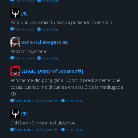
Mia Malkova
·
hace 3 días
[Ψ]
Para qué voy a miar tu alcoba pudiendo miarte a tí.
Mia Malkova
·
hace 3 días
Bonox (El abogato )⚖
Pedazo mujerona.
Mia Malkova
·
hace 3 días
SERGIO [Army of Sobando🐸]
Anoche me dio por jugar al Doom 3 precisamente, qué
cosas, cuando me di cuenta eran las 3 de la madrugada
XD
Sobre todo en el Resident Evil
·
hace 4 días
[Ψ]
Del Doom 3 mejor no hablamos.
Sobre todo en el Resident Evil
·
hace 4 días