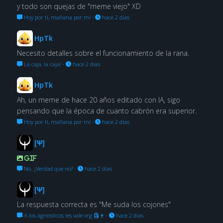
y todo son quejas de "meme viejo" XD
Hoy por ti, mañana por mí
·
hace 2 días
HpTk
Necesito detalles sobre el funcionamiento de la rana.
La caja, la caja!
·
hace 2 días
HpTk
Ah, un meme de hace 20 años editado con IA, sigo
pensando que la época de cuanto cabrón era superior.
Hoy por ti, mañana por mí
·
hace 2 días
[Ψ]
GIF
No. ¿Verdad que no?
·
hace 2 días
[Ψ]
La respuesta correcta es "Me suda los cojones"
A los agnosticos les vale vrg 🗿🍷
·
hace 2 días