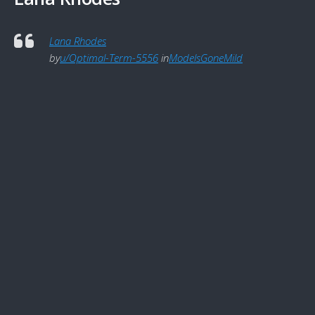
Lana Rhodes
by
u/Optimal-Term-5556
in
ModelsGoneMild