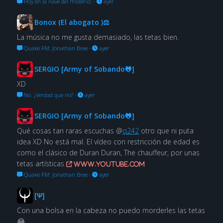
Hoy en la nave del misterio:
·
ayer
Bonox (El abogato )⚖
La música no me gusta demasiado, las tetas bien.
Quake FM: Jonathan Bree
·
ayer
SERGIO [Army of Sobando🐸]
XD
No. ¿Verdad que no?
·
ayer
SERGIO [Army of Sobando🐸]
Qué cosas tan raras escuchas @
q242
otro que ni puta
idea XD No está mal. El vídeo con restricción de edad es
como el clásico de Duran Duran, The chauffeur, por unas
tetas artísticas
www.youtube.com
Quake FM: Jonathan Bree
·
ayer
[Ψ]
Con una bolsa en la cabeza no puedo morderles las tetas
😂