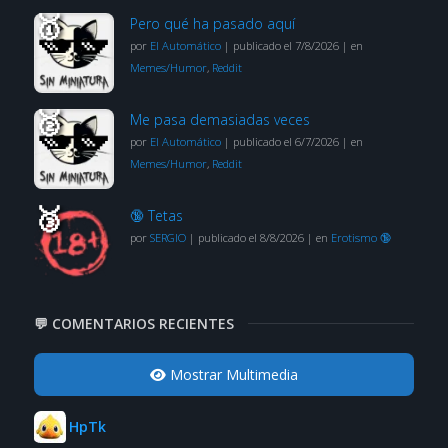
Pero qué ha pasado aquí
por
El Automático
|
publicado el 7/8/2026
|
en
Memes/Humor
,
Reddit
Me pasa demasiadas veces
por
El Automático
|
publicado el 6/7/2026
|
en
Memes/Humor
,
Reddit
🔞 Tetas
por
SERGIO
|
publicado el 8/8/2026
|
en
Erotismo 🔞
💬 COMENTARIOS RECIENTES
Mostrar Multimedia
HpTk