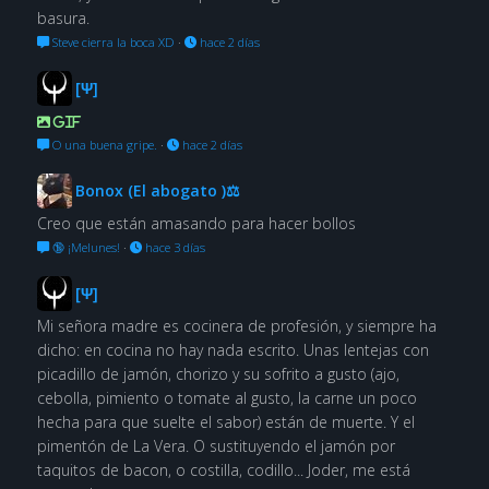
basura.
Steve cierra la boca XD
·
hace 2 días
[Ψ]
GIF
O una buena gripe.
·
hace 2 días
Bonox (El abogato )⚖
Creo que están amasando para hacer bollos
🔞 ¡Melunes!
·
hace 3 días
[Ψ]
Mi señora madre es cocinera de profesión, y siempre ha
dicho: en cocina no hay nada escrito. Unas lentejas con
picadillo de jamón, chorizo y su sofrito a gusto (ajo,
cebolla, pimiento o tomate al gusto, la carne un poco
hecha para que suelte el sabor) están de muerte. Y el
pimentón de La Vera. O sustituyendo el jamón por
taquitos de bacon, o costilla, codillo... Joder, me está