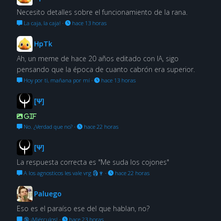
Necesito detalles sobre el funcionamiento de la rana.
La caja, la caja!
·
hace 13 horas
HpTk
Ah, un meme de hace 20 años editado con IA, sigo
pensando que la época de cuanto cabrón era superior.
Hoy por ti, mañana por mí
·
hace 13 horas
[Ψ]
GIF
No. ¿Verdad que no?
·
hace 22 horas
[Ψ]
La respuesta correcta es "Me suda los cojones"
A los agnosticos les vale vrg 🗿🍷
·
hace 22 horas
Paluego
Eso es el paraíso ese del que hablan, no?
🔞 ¡Miérculos!
·
hace 23 horas