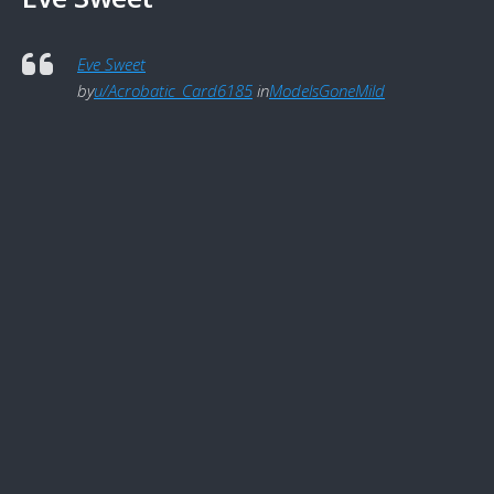
Eve Sweet
by
u/Acrobatic_Card6185
in
ModelsGoneMild