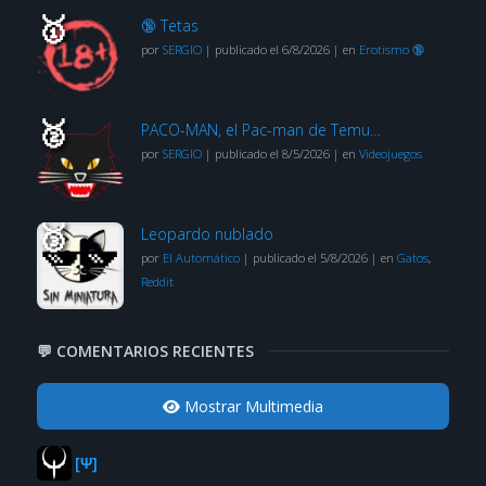
🔞 Tetas
por
SERGIO
|
publicado el 6/8/2026
|
en
Erotismo 🔞
PACO-MAN, el Pac-man de Temu…
por
SERGIO
|
publicado el 8/5/2026
|
en
Videojuegos
Leopardo nublado
por
El Automático
|
publicado el 5/8/2026
|
en
Gatos
,
Reddit
💬 COMENTARIOS RECIENTES
Mostrar Multimedia
[Ψ]