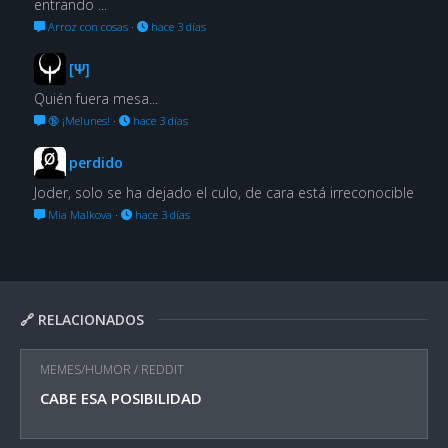
entrando ...
Arroz con cosas
·
hace 3 días
[Ψ]
Quién fuera mesa...
🔞 ¡Melunes!
·
hace 3 días
perdido
Joder, solo se ha dejado el culo, de cara está irreconocible
Mia Malkova
·
hace 3 días
🔗 RELACIONADOS
MEMES/HUMOR
/
REDDIT
CABE ESA POSIBILIDAD