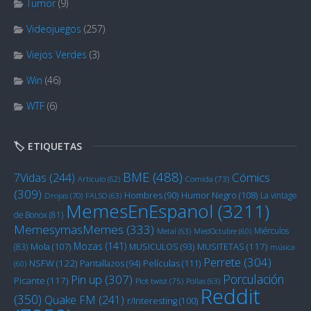
Tumor
(9)
Videojuegos
(257)
Viejos Verdes
(3)
Win
(46)
WTF
(6)
🏷️ ETIQUETAS
BME
(488)
Cómics
7Vidas
(244)
Artículo
(62)
Comida
(73)
(309)
Humor Negro
(108)
Hombres
(90)
La vintage
Drojas
(70)
FALSO
(63)
MemesEnEspanol
(3211)
de Bonox
(81)
MemesymasMemes
(333)
Miérculos
Metal
(63)
MiedOctubre
(60)
Mozas
(141)
Mola
(107)
MUSITETAS
(117)
(83)
MUSICULOS
(93)
música
Perrete
(304)
NSFW
(122)
Películas
(111)
Pantallazos
(94)
(60)
Porculación
Pin up
(307)
Picante
(117)
Plot twist
(75)
Pollas
(63)
Reddit
(350)
Quake FM
(241)
r/Interesting
(100)