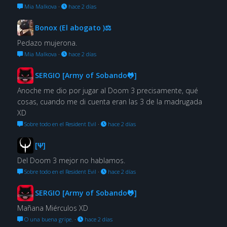
Mia Malkova
·
hace 2 días
Bonox (El abogato )⚖
Pedazo mujerona.
Mia Malkova
·
hace 2 días
SERGIO [Army of Sobando🐸]
Anoche me dio por jugar al Doom 3 precisamente, qué
cosas, cuando me di cuenta eran las 3 de la madrugada
XD
Sobre todo en el Resident Evil
·
hace 2 días
[Ψ]
Del Doom 3 mejor no hablamos.
Sobre todo en el Resident Evil
·
hace 2 días
SERGIO [Army of Sobando🐸]
Mañana Miérculos XD
O una buena gripe.
·
hace 2 días