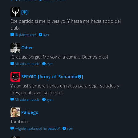
[Ψ]
Ese partido sí me lo veía yo. Y hasta me hacía socio del
club.
🔞 ¡Miérculos!
·
ayer
Oiher
¡Gracias, Sergio! Me voy a la cama... ¡Buenos días!
Mi vida en bucle
·
ayer
SERGIO [Army of Sobando🐸]
Y aun así siempre tienes un ratito para dejar saludos y
likes, un abrazo, se fuerte!
Mi vida en bucle
·
ayer
Paluego
También
¿Alguien sabe qué ha pasado?
·
ayer