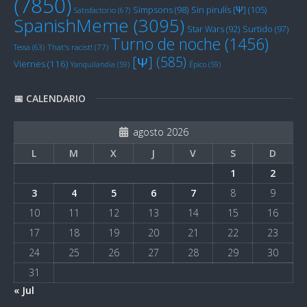
(7850)
Sin pirulís [Ψ]
(105)
Simpsons
(98)
Satisfactorio
(67)
SpanishMeme
(3095)
Star Wars
(92)
Surtido
(97)
Turno de noche
(1456)
Tessa
(63)
That's racist!
(77)
[Ψ]
(585)
Viernes
(116)
Yanquilandia
(59)
Épico
(59)
📅 CALENDARIO
agosto 2026
L
M
X
J
V
S
D
1
2
3
4
5
6
7
8
9
10
11
12
13
14
15
16
17
18
19
20
21
22
23
24
25
26
27
28
29
30
31
« Jul